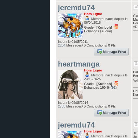
jeremdu74
Hors Ligne
C'e
Membre Inactif depuis le
Mai
06/04/2018
Pou
=D
Grade :
[Kuriboh]
Echanges (Aucun)
Inscrit le 01/05/2011
2264
Messages/ 0 Contributions/ 0 Pts
Message Privé
heartmanga
Hors Ligne
Bah
Membre Inactif depuis le
Bo
23/12/2025
Voi
Grade :
[Kuriboh]
__
Echanges
100 % (
91
)
Dan
Kur
Inscrit le 09/08/2014
2733
Messages/ 0 Contributions/ 0 Pts
Message Privé
jeremdu74
Hors Ligne
Je 
Membre Inactif depuis le
Je 