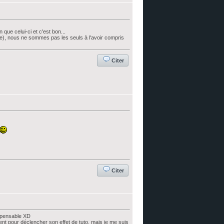
 que celui-ci et c'est bon...
ère), nous ne sommes pas les seuls à l'avoir compris
Citer
Citer
dispensable XD
ent pour déclencher son effet de tuto, mais je me suis