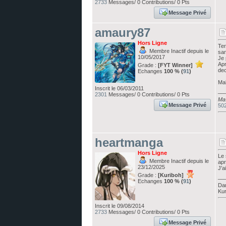
2733
Messages/ 0 Contributions/ 0 Pts
Message Privé
amaury87
Hors Ligne
Ter
Membre Inactif depuis le
san
10/05/2017
Je 
Apr
Grade :
[FYT Winner]
de
Echanges
100 % (
91
)
Mal
Inscrit le 06/03/2011
__
2301
Messages/ 0 Contributions/ 0 Pts
Ma 
Message Privé
50
heartmanga
Hors Ligne
Le 
Membre Inactif depuis le
apr
23/12/2025
J'a
Grade :
[Kuriboh]
__
Echanges
100 % (
91
)
Dan
Kur
Inscrit le 09/08/2014
2733
Messages/ 0 Contributions/ 0 Pts
Message Privé