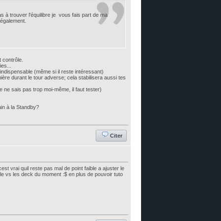
s à trouver l'équilibre je vous fais part de ma
e également.
 contrôle.
ies...
indispensable (même si il reste intéressant)
ère durant le tour adverse; cela stabilisera aussi tes
e ne sais pas trop moi-même, il faut tester)
ain à la Standby?
Citer
 vrai quil reste pas mal de point faible a ajuster le
le vs les deck du moment :$ en plus de pouvoir tuto