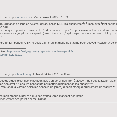
Envoyé par
amaury87
le Mardi 04 Août 2015 à 11:39
ra-formation se joue en *3 c'est obligé, après RDD n'a aucun intérêt à mon avis étant donné
s coût.
pense que 3 ghost en main deck c'est beaucoup trop, c'est pas vraiment la carte idéale contr
ès avoir essayé plusieurs splash (hand et artifact) j'ai plus opté pour une version full trap. S
ck.
gré un fort pouvoir OTK, le deck a un cruel manque de stabilité pour pouvoir rivaliser avec le
_________________
liste:
http://www.finalyugi.com/yugioh-forum-viewtopic-22-
209.html#2231211
Envoyé par
heartmanga
le Mardi 04 Août 2015 à 11:47
soucis actuel c'est que je ne peux pas trop gerer des thon à 2900+ :/ du coup la rabbit faisait 
es son effet ^^" ensuite honest me permettait également de les passer ^^"
i retoucher la version selon les conseils de jerem, le deck manque cruellement de stabilité :/
_________________
s mon monde à moi, y a que des Winda, elles mangent des petits
iboh et font des petits cacas Ojamas ~