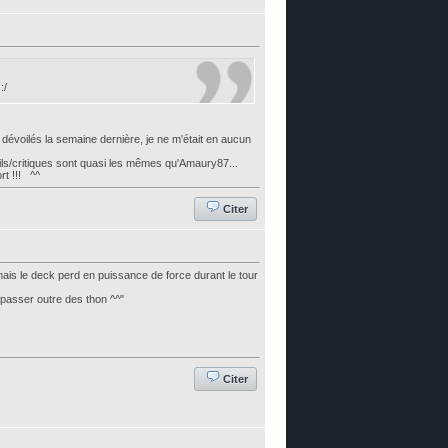
:/
dévoilés la semaine dernière, je ne m'était en aucun
ils/critiques sont quasi les mêmes qu'Amaury87...
rt !!! ^^
Citer
mais le deck perd en puissance de force durant le tour
 passer outre des thon ^^"
Citer