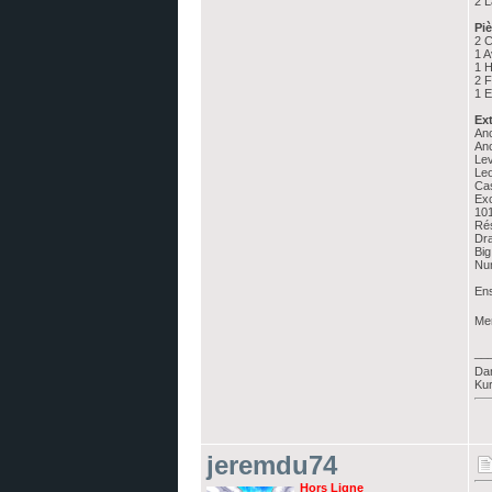
2 L
Piè
2 
1 A
1 H
2 F
1 
Ext
Anc
Anc
Lev
Leo
Cas
Exc
10
Ré
Dr
Big
Nu
Ens
Mer
__
Dan
Kur
jeremdu74
Hors Ligne