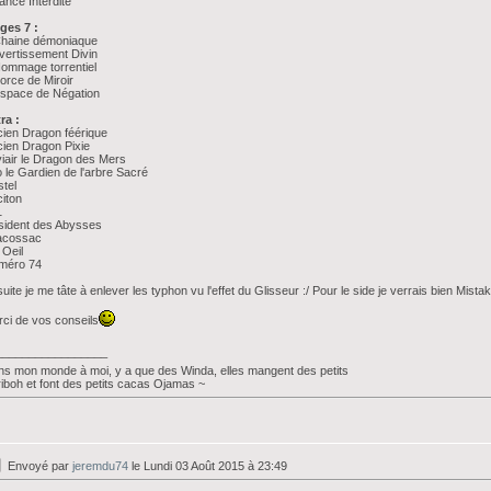
ance Interdite
ges 7 :
Chaine démoniaque
vertissement Divin
ommage torrentiel
orce de Miroir
Espace de Négation
ra :
ien Dragon féérique
ien Dragon Pixie
iair le Dragon des Mers
 le Gardien de l'arbre Sacré
tel
iton
1
sident des Abysses
acossac
 Oeil
méro 74
uite je me tâte à enlever les typhon vu l'effet du Glisseur :/ Pour le side je verrais bien Mis
ci de vos conseils
_________________
s mon monde à moi, y a que des Winda, elles mangent des petits
iboh et font des petits cacas Ojamas ~
Envoyé par
jeremdu74
le Lundi 03 Août 2015 à 23:49