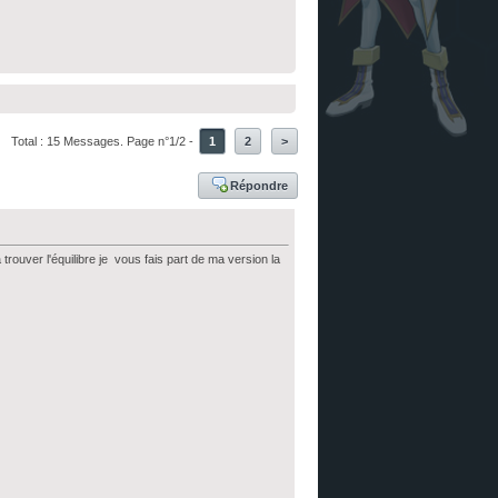
Total : 15 Messages. Page n°1/2 -
1
2
>
Répondre
trouver l'équilibre je vous fais part de ma version la