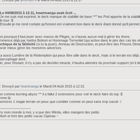
Envoyé par
jeremdu74
le Mardi 04 Août 2015 à 12:27
Le 04/08/2015 à 12:11, heartmanga avait écrit ...
Je me suis mal exprimé, le deck manque de stabilité de base ^^" les Pod apporte de la stabil
le tour :$
Ensuite je me rend compte qu'honest est vraiment bon dans le deck étant donné qu'il permet
st pourquoi il faut jouer avec masse de Pièges, tu n'auras aucun mal à gérer les thons.
mence déjà par mettre Bottom et Hommage Torrentiel (qui active dans le pire des cas les eff
ychique de la Sérénité
(si tu la joue)), Anneau de Destruction, et peut-être des Prisons Dime
voir mieux gérer les monstres adverses.
y a aussi Lumière de la Rédemption qui peux être utile dans le deck, mais si le terrain est déjà 
Sarcophage doré.
in, pour l'instant, il n'y a pas de decklist miracle, il faudra attendre du prochain support (et il d
Envoyé par
heartmanga
le Mardi 04 Août 2015 à 12:31
st comme burning abyss ^^ il a fallut 2 extensions pour voir le deck faire du top :$
mme là:
onstres 1 magie terrain on peux que combler comme on peut sans trop savoir :/
_________________
s mon monde à moi, y a que des Winda, elles mangent des petits
iboh et font des petits cacas Ojamas ~