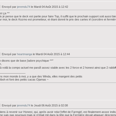
Envoyé par
jeremdu74
le Mardi 04 Août 2015 à 12:42
st ça ^^
s je pense que le deck est partie pour faire Top, il suffit que le prochain support soit aussi bien
r moi, le deck Kozmo est prometteur, et étant donné le prix des cartes irl (sorcière et fermi
Envoyé par
heartmanga
le Mardi 04 Août 2015 à 12:44
 disons que de base j'adore psychique ^^"
n,
là voilà la compo actuel me paraît assez stable avec les 2 force et 2 honest ainsi que 2 rabbit
_________________
s mon monde à moi, y a que des Winda, elles mangent des petits
iboh et font des petits cacas Ojamas ~
Envoyé par
jeremdu74
le Jeudi 06 Août 2015 à 02:08
tiens à revenir sur Honest, qui, après avoir relut l'effet de Farmgirl, est finalement assez in
ne sais pas pourquoi mais je m'était mit dans la tête que la Fermière devait attaquer directem