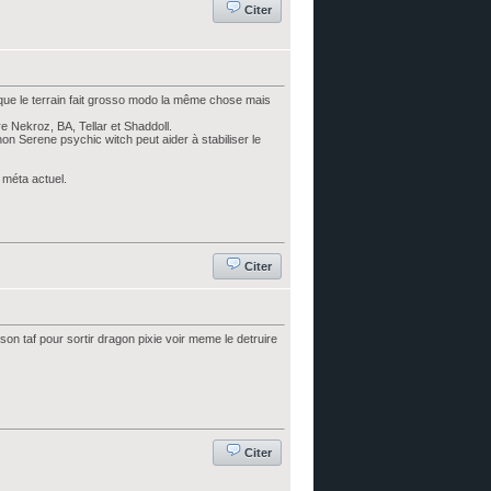
Citer
 que le terrain fait grosso modo la même chose mais
e Nekroz, BA, Tellar et Shaddoll.
inon Serene psychic witch peut aider à stabiliser le
 méta actuel.
Citer
son taf pour sortir dragon pixie voir meme le detruire
Citer