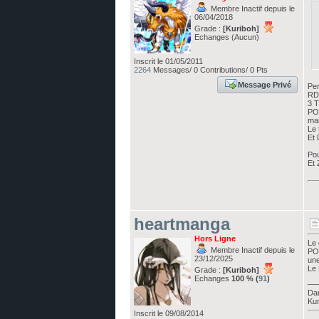
Membre Inactif depuis le
06/04/2018
Grade :
[Kuriboh]
Echanges (Aucun)
Inscrit le 01/05/2011
2264
Messages/ 0 Contributions/ 0 Pts
Message Privé
Per
RDD
3 T
POD
mai
Le 
Et 
Pou
Et 
heartmanga
Hors Ligne
Le 
Membre Inactif depuis le
POD
23/12/2025
une
Le 
Grade :
[Kuriboh]
Echanges
100 % (
91
)
__
Dan
Kur
Inscrit le 09/08/2014