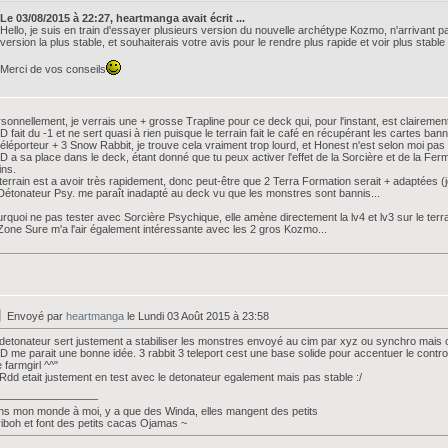
Le 03/08/2015 à 22:27, heartmanga avait écrit ...
Hello, je suis en train d'essayer plusieurs version du nouvelle archétype Kozmo, n'arrivant pa
version la plus stable, et souhaiterais votre avis pour le rendre plus rapide et voir plus stabl
Merci de vos conseils
sonnellement, je verrais une + grosse Trapline pour ce deck qui, pour l'instant, est clairement
 fait du -1 et ne sert quasi à rien puisque le terrain fait le café en récupérant les cartes bann
éléporteur + 3 Snow Rabbit, je trouve cela vraiment trop lourd, et Honest n'est selon moi pas 
 a sa place dans le deck, étant donné que tu peux activer l'effet de la Sorcière et de la Fermi
ns.
terrain est a avoir très rapidement, donc peut-être que 2 Terra Formation serait + adaptées (j
Détonateur Psy. me paraît inadapté au deck vu que les monstres sont bannis...
rquoi ne pas tester avec Sorcière Psychique, elle amène directement la lv4 et lv3 sur le terr
Zone Sure m'a l'air également intéressante avec les 2 gros Kozmo...
Envoyé par
heartmanga
le Lundi 03 Août 2015 à 23:58
detonateur sert justement a stabiliser les monstres envoyé au cim par xyz ou synchro mais cest
 me parait une bonne idée. 3 rabbit 3 teleport cest une base solide pour accentuer le contro
 farmgirl ^^"
Rdd etait justement en test avec le detonateur egalement mais pas stable :/
_________________
s mon monde à moi, y a que des Winda, elles mangent des petits
iboh et font des petits cacas Ojamas ~