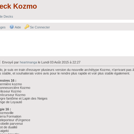
Deck Kozmo
 de Decks
nges
Aide
Se Connecter
Envoyé par
heartmanga
le Lundi 03 Août 2015 à 22:27
lo, je suis en train d'essayer plusieurs version du nouvelle archétype Kozmo, n'arrivant pas à 
s stable, et souhaiterais votre avis pour le rendre plus rapide et voir plus stable également.
nstres 16 :
Fermière kozmo
Bonnesorcière Kozmo
Glisseur Kozmo
Précurseur Kozmo
gre fantôme et Lapin des Neiges
nge de Loyauté
ie 16 :
ozmoville
erra Formation
eleporteur d'Urgence
obelin parvenut
ot de dualité
aigeki