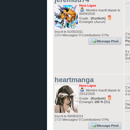
Hors Ligne
Membre Inactif depuis le
06/04/2018
Grade :
[Kuriboh]
Echanges (Aucun)
Inscrit le 01/05/2011
C'e
2264
Messages/ 0 Contributions/ 0 Pts
Com
Ps
Message Privé
pou
Il 
Et 
Enf
heartmanga
Hors Ligne
C'e
Membre Inactif depuis le
Co
23/12/2025
4 m
Grade :
[Kuriboh]
__
Echanges
100 % (
91
)
Dan
Kur
Inscrit le 09/08/2014
2733
Messages/ 0 Contributions/ 0 Pts
Message Privé