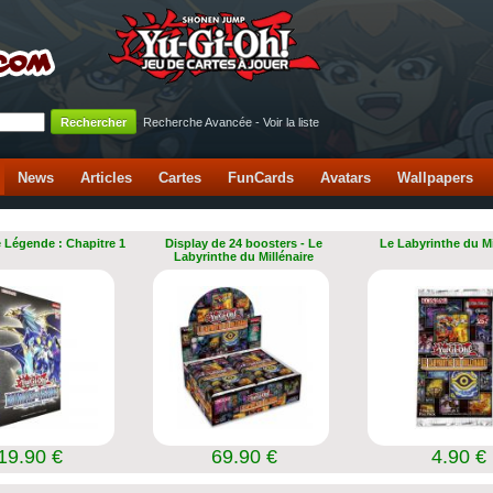
Recherche Avancée
-
Voir la liste
News
Articles
Cartes
FunCards
Avatars
Wallpapers
e Légende : Chapitre 1
Display de 24 boosters - Le
Le Labyrinthe du Mi
Labyrinthe du Millénaire
19.90 €
69.90 €
4.90 €