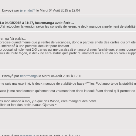
Envoyé par
jeremdu74
le Mardi 04 Août 2015 à 12:04
Le 04/08/2015 à 11:47, heartmanga avait écrit ...
J'ai retoucher la version selon les conseils de jerem, le deck manque cruellement de stabilité 
ci, ça fait plaisir...
précise quand même que je rentre de vacances, donc à part les effets des cartes qui ont été 
 intéressé à une potentiel decklist pour l'instant.
proposait simplement 2-3 cartes qui me paraissait en accord avec l'archétype, et mes conse
puis de toute façon, le deck ne sera stable qu'à partir du moment ou il aura du nouveau suppo
Envoyé par
heartmanga
le Mardi 04 Août 2015 à 12:11
me suis mal exprimé, le deck manque de stabilité de base ^^" les Pod apporte de la stabilité 
uite je me rend compte qu'honest est vraiment bon dans le deck étant donné qu'il permet de
_________________
s mon monde à moi, y a que des Winda, elles mangent des petits
iboh et font des petits cacas Ojamas ~