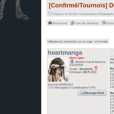
[Confirmé/Tournois] 
Forum
>
Yu-Gi-Oh!
>
Construction et Évaluation
Rechercher
Liste des Membres
Echa
Utilisateur(s) présent(s) sur ce sujet :
et 0 invités
heartmanga
Hors Ligne
Hel
Membre Inactif depuis le
plu
23/12/2025
Mo
Grade :
[Kuriboh]
3 
Echanges
100 % (
91
)
3 
3 
3 
2 O
Inscrit le 09/08/2014
2 A
2733
Messages/ 0 Contributions/ 0 Pts
Message Privé
Mag
3 K
2 T
3 T
3 G
3 P
1 R