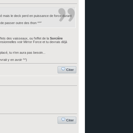
ité mais le deck perd en puissance de force durant
 de passer outre des thon ^^"
ets des vaisseaux, ou l'effet de la
Sorcière
nsionnelles voir Mirror Force et tu devrais déjà
placé, tu n'en aura pas besoin...
evrait y en avoir ^^)
Citer
Citer