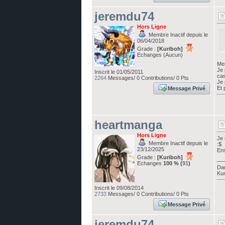
jeremdu74
Hors Ligne
Membre Inactif depuis le
06/04/2018
Grade :
[Kuriboh]
Echanges (Aucun)
Mer
Je 
Inscrit le 01/05/2011
cas
2264
Messages/ 0 Contributions/ 0 Pts
Je 
Et 
Message Privé
heartmanga
Hors Ligne
Je 
Membre Inactif depuis le
:$
23/12/2025
Ens
Grade :
[Kuriboh]
__
Echanges
100 % (
91
)
Dan
Kur
Inscrit le 09/08/2014
2733
Messages/ 0 Contributions/ 0 Pts
Message Privé
jeremdu74