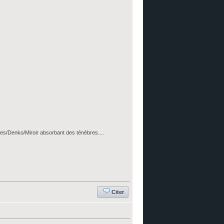
takes/Denko/Miroir absorbant des ténèbres....
Citer