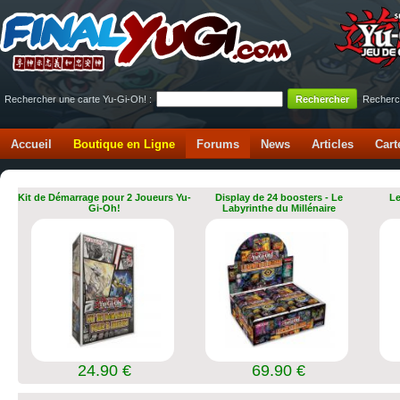
Rechercher une carte Yu-Gi-Oh! :
Recherc
Accueil
Boutique en Ligne
Forums
News
Articles
Cart
Kit de Démarrage pour 2 Joueurs Yu-
Display de 24 boosters - Le
Le
Gi-Oh!
Labyrinthe du Millénaire
24.90 €
69.90 €