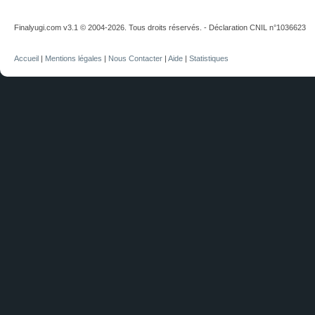
Finalyugi.com v3.1 © 2004-2026. Tous droits réservés. - Déclaration CNIL n°1036623
Accueil
|
Mentions légales
|
Nous Contacter
|
Aide
|
Statistiques