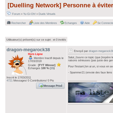
[Duelling Network] Personne à évite
Forum
>
Yu-Gi-Oh!
>
Duels Virtuels
Rechercher
Liste des Membres
Echanges
Aide
Se Connecte
Utilisateur(s) présent(s) sur ce sujet :
et 0 invités
dragon-megarock38
Envoyé par
dragon-megarock3
Hors Ligne
Salut, j'ouvre ce topic (que j'espèr
Membre Inactif depuis le
raisons sérieuses (pas juste des gens
17/03/2018
Grade :
[FYT Winner]
Pour l'instant j'en ai un, si vous en 
Echanges
100 % (
15
)
- Spammer21 (envoie des faux liens 
Inscrit le 17/03/2011
___________________
4721
Messages/ 0 Contributions/ 0 Pts
Message Privé