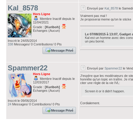
Kal_8578
Envoyé par
Kal_8578
le Samedi 
Hors Ligne
Vraiment pas mal !
Membre Inactif depuis le
Je proposerai meme qu'on le sticke
11/04/2021
___________________
Grade :
[Kuriboh]
Echanges (Aucun)
Le 07/08/2015 à 13:07, Gadget av
Kal est un homme avec des convi
Inscrit le 24/05/2014
un peu borné.
338
Messages/ 0 Contributions/ 0 Pts
Message Privé
Spammer22
Envoyé par
Spammer22
le Vend
Hors Ligne
J'espère que les modérateurs de site
Membre Inactif depuis le
honnête qu'un topic en traître. Je n'
12/03/2017
citer une règle de la vie IVL:
Grade :
[Kuriboh]
Echanges (Aucun)
Screen it or it didn't happen.
Inscrit le 09/06/2014
Cordialement.
24
Messages/ 0 Contributions/ 0 Pts
Message Privé