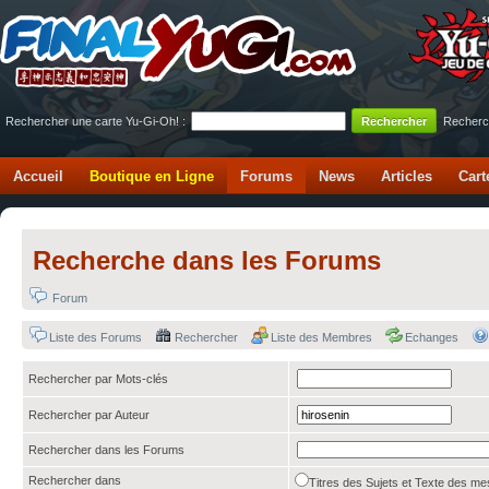
Rechercher une carte Yu-Gi-Oh! :
Recherc
Accueil
Boutique en Ligne
Forums
News
Articles
Cart
Recherche dans les Forums
Forum
Liste des Forums
Rechercher
Liste des Membres
Echanges
Rechercher par Mots-clés
Rechercher par Auteur
Rechercher dans les Forums
Rechercher dans
Titres des Sujets et Texte des 