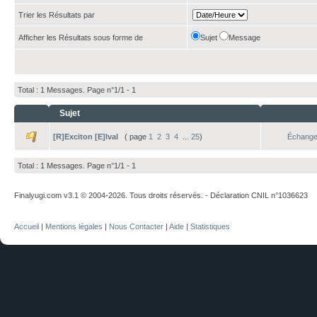
Trier les Résultats par
Afficher les Résultats sous forme de
Sujet
Message
Total : 1 Messages. Page n°1/1 -
1
Sujet
[R]Exciton [E]lval
( page
1
2
3
4
...
25
)
Échange
Total : 1 Messages. Page n°1/1 -
1
Finalyugi.com v3.1 © 2004-2026. Tous droits réservés. - Déclaration CNIL n°1036623
Accueil
|
Mentions légales
|
Nous Contacter
|
Aide
|
Statistiques