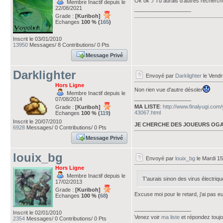
Ok ok :/ Tu aurais d'autres recherc
Membre Inactif depuis le
22/08/2021
___________________
Grade :
[Kuriboh]
Echanges
100 % (
165
)
Inscrit le 03/01/2010
13950
Messages/ 8 Contributions/ 0 Pts
Message Privé
Darklighter
Envoyé par
Darklighter
le Vendr
Hors Ligne
Non rien vue d'autre désoler
Membre Inactif depuis le
___________________
07/08/2014
MA LISTE
:
http://www.finalyugi.com
Grade :
[Kuriboh]
43067.html
Echanges
100 % (
119
)
Inscrit le 20/07/2010
JE CHERCHE DES JOUEURS OGA
6928
Messages/ 0 Contributions/ 0 Pts
Message Privé
louix_bg
Envoyé par
louix_bg
le Mardi 15
Hors Ligne
Membre Inactif depuis le
T'aurais sinon des virus électriq
17/02/2013
Grade :
[Kuriboh]
Excuse moi pour le retard, j'ai pas eu 
Echanges
100 % (
68
)
___________________
Inscrit le 02/01/2010
Venez voir
ma liste
et répondez touj
2354
Messages/ 0 Contributions/ 0 Pts