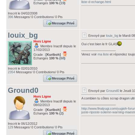
liste-d-echange.html
Echanges
100 % (
19
)
Inscrit le 04/02/2008
396
Messages/ 0 Contributions/ 0 Pts
Message Privé
louix_bg
Envoyé par
louix_bg
le Mardi 08
Hors Ligne
Oui c'est bien le fr GLAS
Membre Inactif depuis le
___________________
17/02/2013
Venez voir
ma liste
et répondez touj
Grade :
[Kuriboh]
Echanges
100 % (
68
)
Inscrit le 02/01/2010
2354
Messages/ 0 Contributions/ 0 Pts
Message Privé
Ground0
Envoyé par
Ground0
le Jeudi 1
Hors Ligne
A combien tu côtes scrap dragon ult
Membre Inactif depuis le
___________________
08/02/2013
http://www.finalyugi.com/yugioh-for
Grade :
[Kuriboh]
juste-riposte-solemn-warning-maest
Echanges
100 % (
2
)
Inscrit le 06/12/2012
129
Messages/ 0 Contributions/ 0 Pts
Message Privé