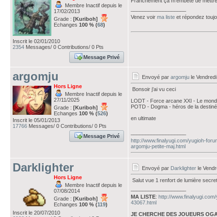
Franchement ça m'embete de mettre e
Membre Inactif depuis le
___________________
17/02/2013
Venez voir
ma liste
et répondez touj
Grade :
[Kuriboh]
Echanges
100 % (
68
)
Inscrit le 02/01/2010
2354
Messages/ 0 Contributions/ 0 Pts
Message Privé
argomju
Envoyé par
argomju
le Vendredi
Hors Ligne
Bonsoir j'ai vu ceci
Membre Inactif depuis le
27/11/2025
LODT - Force arcane XXI - Le mon
POTD - Dogma - héros de la destin
Grade :
[Kuriboh]
Echanges
100 % (
526
)
en ultimate
Inscrit le 05/01/2013
17766
Messages/ 0 Contributions/ 0 Pts
___________________
Message Privé
http://www.finalyugi.com/yugioh-foru
argomju-petite-maj.html
Darklighter
Envoyé par
Darklighter
le Vendr
Hors Ligne
Salut vue 1 renfort de lumière secr
Membre Inactif depuis le
___________________
07/08/2014
MA LISTE
:
http://www.finalyugi.com
Grade :
[Kuriboh]
43067.html
Echanges
100 % (
119
)
Inscrit le 20/07/2010
JE CHERCHE DES JOUEURS OGA