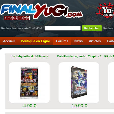
Rechercher une carte Yu-Gi-Oh! :
Recherc
Accueil
Boutique en Ligne
Forums
News
Articles
Cart
Le Labyrinthe du Millénaire
Batailles de Légende : Chapitre 1
Kit de
4.90 €
19.90 €