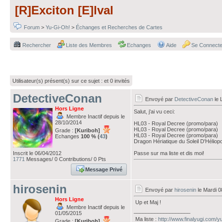
[R]Exciton [E]lval
Forum
>
Yu-Gi-Oh!
>
Échanges et Recherches de Cartes
Rechercher
Liste des Membres
Echanges
Aide
Se Connecte
Utilisateur(s) présent(s) sur ce sujet :
et 0 invités
DetectiveConan
Envoyé par
DetectiveConan
le 
Hors Ligne
Salut, j'ai vu ceci:
Membre Inactif depuis le
28/10/2014
HL03 - Royal Decree (promo/para)
HL03 - Royal Decree (promo/para)
Grade :
[Kuriboh]
HL03 - Royal Decree (promo/para)
Echanges
100 % (
43
)
Dragon Hériatique du Soleil D'Héliopo
Inscrit le 06/04/2012
Passe sur ma liste et dis moi!
1771
Messages/ 0 Contributions/ 0 Pts
Message Privé
hirosenin
Envoyé par
hirosenin
le Mardi 0
Hors Ligne
Up et Maj !
Membre Inactif depuis le
___________________
01/05/2015
Ma liste :
http://www.finalyugi.com/
Grade :
[Kuriboh]