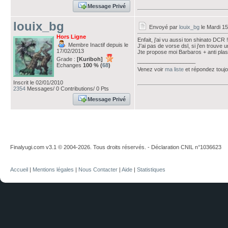
Message Privé
louix_bg
Envoyé par
louix_bg
le Mardi 15
Hors Ligne
Enfait, j'ai vu aussi ton shinato DCR !
Membre Inactif depuis le
J'ai pas de vorse dsl, si j'en trouve 
17/02/2013
Jte propose moi Barbaros + anti pla
Grade :
[Kuriboh]
___________________
Echanges
100 % (
68
)
Venez voir
ma liste
et répondez touj
Inscrit le 02/01/2010
2354
Messages/ 0 Contributions/ 0 Pts
Message Privé
Finalyugi.com v3.1 © 2004-2026. Tous droits réservés. - Déclaration CNIL n°1036623
Accueil
|
Mentions légales
|
Nous Contacter
|
Aide
|
Statistiques