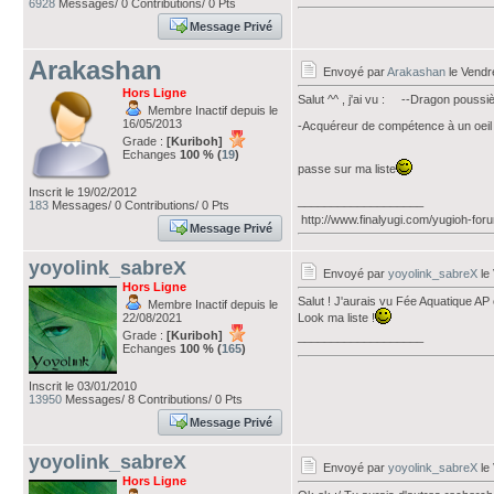
6928
Messages/ 0 Contributions/ 0 Pts
Message Privé
Arakashan
Envoyé par
Arakashan
le Vendr
Hors Ligne
Salut ^^ , j'ai vu : --Dragon pouss
Membre Inactif depuis le
16/05/2013
-Acquéreur de compétence à un oeil
Grade :
[Kuriboh]
Echanges
100 % (
19
)
passe sur ma liste
Inscrit le 19/02/2012
___________________
183
Messages/ 0 Contributions/ 0 Pts
http://www.finalyugi.com/yugioh-fo
Message Privé
yoyolink_sabreX
Envoyé par
yoyolink_sabreX
le 
Hors Ligne
Salut ! J'aurais vu Fée Aquatique A
Membre Inactif depuis le
22/08/2021
Look ma liste !
Grade :
[Kuriboh]
___________________
Echanges
100 % (
165
)
Inscrit le 03/01/2010
13950
Messages/ 8 Contributions/ 0 Pts
Message Privé
yoyolink_sabreX
Envoyé par
yoyolink_sabreX
le 
Hors Ligne