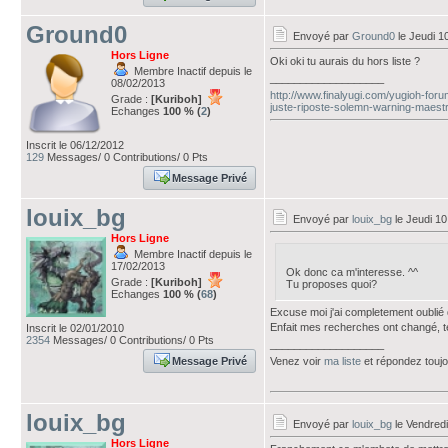
Ground0
Envoyé par
Ground0
le Jeudi 1
Hors Ligne
Oki oki tu aurais du hors liste ?
Membre Inactif depuis le
___________________
08/02/2013
http://www.finalyugi.com/yugioh-for
Grade :
[Kuriboh]
juste-riposte-solemn-warning-maest
Echanges
100 % (
2
)
Inscrit le 06/12/2012
129
Messages/ 0 Contributions/ 0 Pts
Message Privé
louix_bg
Envoyé par
louix_bg
le Jeudi 10
Hors Ligne
Membre Inactif depuis le
17/02/2013
Ok donc ca m'interesse. ^^
Grade :
[Kuriboh]
Tu proposes quoi?
Echanges
100 % (
68
)
Excuse moi j'ai completement oublié 
Enfait mes recherches ont changé, t
Inscrit le 02/01/2010
2354
Messages/ 0 Contributions/ 0 Pts
___________________
Message Privé
Venez voir
ma liste
et répondez touj
louix_bg
Envoyé par
louix_bg
le Vendredi
Hors Ligne