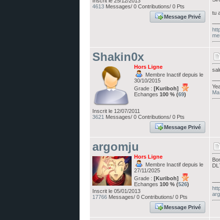
Inscrit le 25/12/2013
4613
Messages/ 0 Contributions/ 0 Pts
tu 
Message Privé
__
htt
me
Shakin0x
Hors Ligne
sal
Membre Inactif depuis le
__
30/10/2015
Yea
Grade :
[Kuriboh]
Ma 
Echanges
100 % (
69
)
Inscrit le 12/07/2011
3621
Messages/ 0 Contributions/ 0 Pts
Message Privé
argomju
Hors Ligne
Bon
Membre Inactif depuis le
DL7
27/11/2025
Grade :
[Kuriboh]
__
Echanges
100 % (
526
)
htt
Inscrit le 05/01/2013
arg
17766
Messages/ 0 Contributions/ 0 Pts
Message Privé