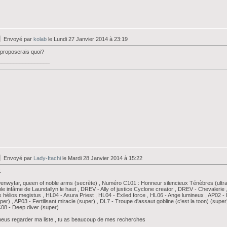
Envoyé par
kolab
le Lundi 27 Janvier 2014 à 23:19
proposerais quoi?
_________________
Envoyé par
Lady-Itachi
le Mardi 28 Janvier 2014 à 15:22
:
nwyfar, queen of noble arms (secrète) , Numéro C101 : Honneur silencieux Ténèbres (ultra)
le infâme de Laundallyn le haut , DREV - Ally of justice Cyclone creator , DREV - Chevalerie
s hélios megistus , HL04 - Asura Priest , HL04 - Exiled force , HL06 - Ange lumineux , AP02 -
per) , AP03 - Fertilisant miracle (super) , DL7 - Troupe d'assaut gobline (c'est la toon) (supe
8 - Deep diver (super)
peus regarder ma liste , tu as beaucoup de mes recherches