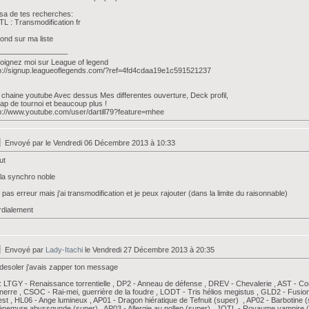
i sa de tes recherches:
L : Transmodification fr
ond sur ma liste
_________________
oignez moi sur League of legend
p://signup.leagueoflegends.com/?ref=4fd4cdaa19e1c591521237
chaine youtube Avec dessus Mes differentes ouverture, Deck profil,
ap de tournoi et beaucoup plus !
p://www.youtube.com/user/dartill79?feature=mhee
Envoyé par
le Vendredi 06 Décembre 2013 à 10:33
ut
la synchro noble
i pas erreur mais j'ai transmodification et je peux rajouter (dans la limite du raisonnable)
dialement
Envoyé par
Lady-Itachi
le Vendredi 27 Décembre 2013 à 20:35
desoler j'avais zapper ton message
: LTGY - Renaissance torrentielle , DP2 - Anneau de défense , DREV - Chevalerie , AST - Co
nerre , CSOC - Rai-mei, guerrière de la foudre , LODT - Tris hélios megistus , GLD2 - Fusio
est , HL06 - Ange lumineux , AP01 - Dragon hiératique de Tefnuit (super) , AP02 - Barbotine (
ènemure abyssgunde (super) , AP03 - Allergie au pollen (super) , JOTL - Royaume vampire 