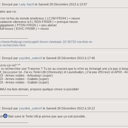
Envoyé par
Lady-Itachi
le Samedi 28 Décembre 2013 à 13:57
i plus que ca :
rron roi fou du monde tenebreux ( LCJW-FR244 ) = neuve
padassin silencieux lv3 ( RDS-FR009 ) = presque neuve
 gigaplante ( PTDN-FR026 ) = peu abimer
 full house ( EXVC-FR088 ) = neuve
_________________
p://www.finalyugi.com/yugioh-forum-viewtopic-22-56732-ma-liste-et-
s-recherches.html
Envoyé par
yoyolink_sabreX
le Samedi 28 Décembre 2013 à 17:46
ucou ça va? ^^
, tu recherches une Transmo ? Tu es au courant que tu m'en as échangé une y'a pas si long
f, j'ai ça pour toi. J'ai vu Tenki Ulti (Obviously) et Laundsallyn, (J'ai pas d'Erreur) et AP03 -
3 - Armes nobles - Arfeudutyr (super)
3 - Armes nobles - Gallatin (super)
3 - Armes nobles - Gallatin (super)
MAJ ma liste demain, propose quelque chose si possible!
_________________
Envoyé par
yoyolink_sabreX
le Samedi 28 Décembre 2013 à 19:12
oh
Bah sans le Tenki Ulti je pense pas que ça soit possible..
_________________