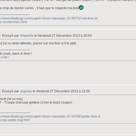
as trop de bonne cartes , il faut que tu regarde ma liste
_________________
p://www.finalyugi.com/yugioh-forum-viewtopic-22-56732-ma-liste-et-
s-recherches.html
Envoyé par
Shakin0x
le Vendredi 27 Décembre 2013 à 20:54
ut j'ai vu tenki ultimate, passe sur ma liste si il te plait
_________________
h yeah, back in time !
Liste !
Envoyé par
argomju
le Vendredi 27 Décembre 2013 à 22:09
soir j'ai vu ceçi
 - Troupe d'assaut gobline (c'est la toon) (super)
_________________
p://www.finalyugi.com/yugioh-forum-viewtopic-22-54780-petite-liste-d-
omju-petite-maj.html