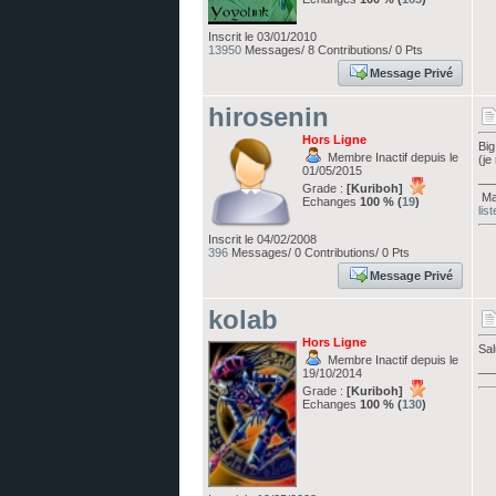
Inscrit le 03/01/2010
13950
Messages/ 8 Contributions/ 0 Pts
Message Privé
hirosenin
Hors Ligne
Big
Membre Inactif depuis le
(je
01/05/2015
__
Grade :
[Kuriboh]
Ma 
Echanges
100 % (
19
)
lis
Inscrit le 04/02/2008
396
Messages/ 0 Contributions/ 0 Pts
Message Privé
kolab
Hors Ligne
Sal
Membre Inactif depuis le
__
19/10/2014
Grade :
[Kuriboh]
Echanges
100 % (
130
)