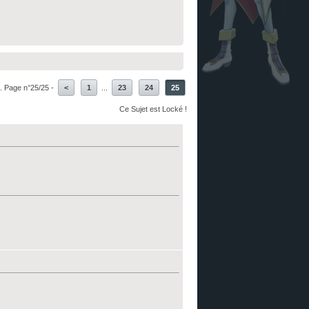
. Page n°25/25 -
<
1
...
23
24
25
Ce Sujet est Locké !