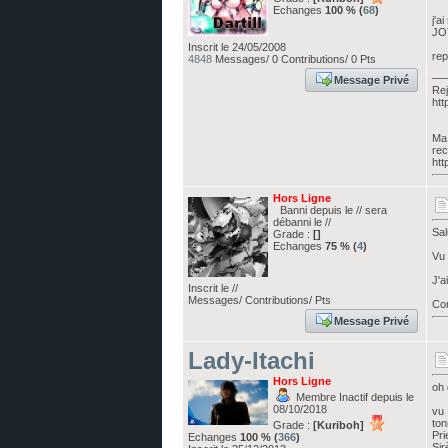
Echanges
100 % (
68
)
j'a
JOT
Inscrit le 24/05/2008
rep
4848
Messages/ 0 Contributions/ 0 Pts
__
Message Privé
Rej
htt
Ma 
rec
htt
Hors Ligne
Banni depuis le // sera
débanni le //
Sal
Grade :
[]
Echanges
75 % (
4
)
Vu 
J'a
Inscrit le //
Messages/ Contributions/ Pts
Cor
Message Privé
Lady-Itachi
Hors Ligne
oh 
Membre Inactif depuis le
08/10/2018
vu 
ton
Grade :
[Kuriboh]
Pri
Echanges
100 % (
366
)
Sir