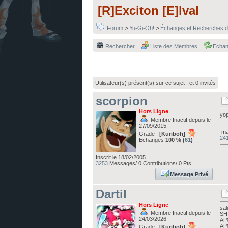
[R]Exciton [E]lval
Forum
>
Yu-Gi-Oh!
>
Échanges et Recherches d
Rechercher
Liste des Membres
Echa
Utilisateur(s) présent(s) sur ce sujet :
et 0 invités
scorpion
Hors Ligne
yop
Membre Inactif depuis le
__
27/09/2015
ma 
Grade :
[Kuriboh]
241
Echanges
100 % (
61
)
Inscrit le 18/02/2005
3253
Messages/ 0 Contributions/ 0 Pts
Message Privé
Dartil
Hors Ligne
sal
Membre Inactif depuis le
SHS
24/03/2026
AP0
AP0
Grade :
[Kuriboh]