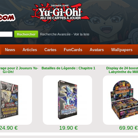
Recherche Avancée
-
Voir la liste
News
Articles
Cartes
FunCards
Avatars
Wallpapers
rage pour 2 Joueurs Yu-
Batailles de Légende : Chapitre 1
Display de 24 boost
Gi-Oh!
Labyrinthe du Mil
24.90 €
19.90 €
69.90 €