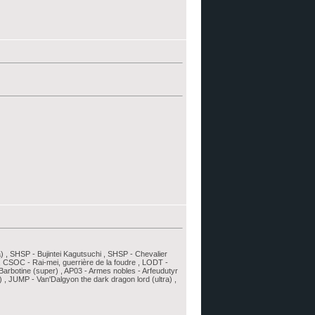
 , SHSP - Bujintei Kagutsuchi , SHSP - Chevalier
 , CSOC - Rai-mei, guerrière de la foudre , LODT -
 Barbotine (super) , AP03 - Armes nobles - Arfeudutyr
r) , JUMP - Van'Dalgyon the dark dragon lord (ultra) ,