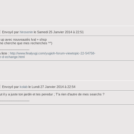
Envoyé par
hirosenin
le Samedi 25 Janvier 2014 à 22:51
 up avec nouveautés lval + shsp
 ne cherche que mes recherches ^^)
_________________
liste :
http://www.finalyugi.com/yugioh-forum-viewtopic-22-54758-
te-d-echange.html
Envoyé par
kolab
le Lundi 27 Janvier 2014 à 22:54
ut il y a juste ton jardin et tes peredur ; T'a rien d'autre de mes searchs ?
_________________