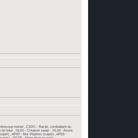
ntrecoup mortel , CSOC - Rai-jin, combattant du
n du futur , HL03 - Creature swap , HL04 - Asura
super) , AP03 - Mur d'épines (super) , AP03 -
(super) , WC08 - Deep diver (super)