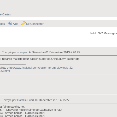
e Cartes
nges
Aide
Se Connecter
Total : 372 Messages
Envoyé par
scorpion
le Dimanche 01 Décembre 2013 à 20:45
, regarde ma liste pour gallatin super et 2 Arfeudutyr super stp
_________________
liste :
http://www.finalyugi.com/yugioh-forum-viewtopic-22-
33.html
Envoyé par
Dartil
le Lundi 02 Décembre 2013 à 15:27
ut j'ai vu sa chez toi:
P - Chevalier noble infâme de Laundallyn le haut
3 - Armes nobles - Gallatin (super)
3 - Armes nobles - Gallatin (super)