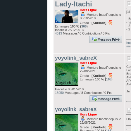
Lady-Itachi
Hors Ligne
j'a
Membre Inactif depuis le
08/10/2018
- B
- S
Grade :
[Kuriboh]
- 2
Echanges
100 % (
366
)
- 2
Inscrit le 25/12/2013
4613
Messages/ 0 Contributions/ 0 Pts
__
Message Privé
htt
me
yoyolink_sabreX
Hors Ligne
Co
Membre Inactif depuis le
Lol
22/08/2021
Bre
Grade :
[Kuriboh]
AP0
Echanges
100 % (
165
)
AP0
AP0
Inscrit le 03/01/2010
Je 
13950
Messages/ 8 Contributions/ 0 Pts
__
Message Privé
yoyolink_sabreX
Hors Ligne
Membre Inactif depuis le
Oo
22/08/2021
__
Grade :
[Kuriboh]
Echanges
100 % (
165
)