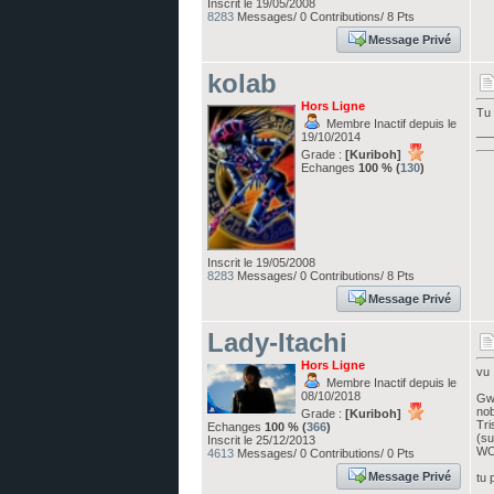
Inscrit le 19/05/2008
8283
Messages/ 0 Contributions/ 8 Pts
Message Privé
kolab
Hors Ligne
Tu 
Membre Inactif depuis le
__
19/10/2014
Grade :
[Kuriboh]
Echanges
100 % (
130
)
Inscrit le 19/05/2008
8283
Messages/ 0 Contributions/ 8 Pts
Message Privé
Lady-Itachi
Hors Ligne
vu 
Membre Inactif depuis le
08/10/2018
Gwe
nob
Grade :
[Kuriboh]
Tri
Echanges
100 % (
366
)
(su
Inscrit le 25/12/2013
WC0
4613
Messages/ 0 Contributions/ 0 Pts
Message Privé
tu 