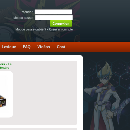
Pseudo :
Mot de passe :
Mot de passe oublié ?
-
Créer un compte
Lexique
FAQ
Vidéos
Chat
ers - Le
lénaire