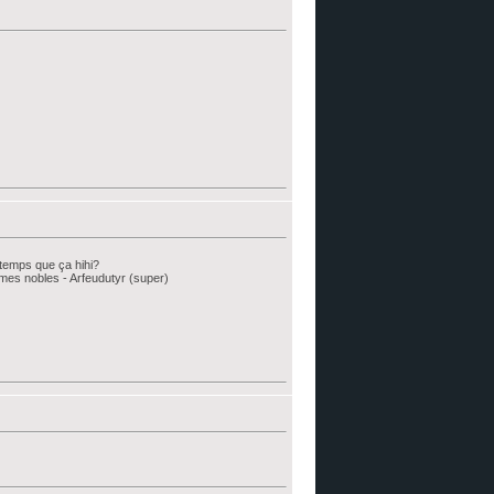
temps que ça hihi?
 Armes nobles - Arfeudutyr (super)