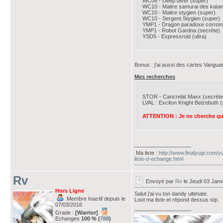
WC08 - Deep diver (super)
WC10 - Maitre samurai des katan
WC10 - Maitre stygien (super)
WC10 - Sergent Stygien (super)
YMP1 - Dragon paradoxe corrom
YMP1 - Robot Gardna (secrète)
YSD5 - Expressroid (ultra)
Bonus : j'ai aussi des cartes Vangu
Mes recherches
STOR - Cancrelat Maxx (secrète)
LVAL : Exciton Knight Belzebuth (
ATTENTION : Je ne cherche que 
___________________
Ma liste :
http://www.finalyugi.com/
liste-d-echange.html
Rv
Envoyé par
Rv
le Jeudi 03 Janv
Hors Ligne
Salut j'ai vu ton dandy ultimate.
Membre Inactif depuis le
Loot ma liste et répond dessus stp.
07/03/2016
___________________
Grade :
[Warrior]
Echanges
100 % (
788
)