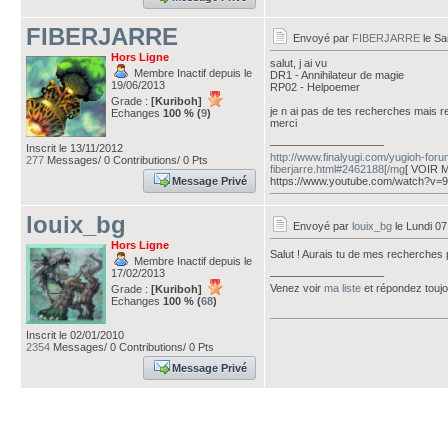
FIBERJARRE
Envoyé par
FIBERJARRE
le Sa
Hors Ligne
salut, j ai vu
Membre Inactif depuis le
DR1 - Annihilateur de magie
19/06/2013
RP02 - Helpoemer
Grade :
[Kuriboh]
je n ai pas de tes recherches mais re
Echanges
100 % (
9
)
merci
___________________
Inscrit le 13/11/2012
http://www.finalyugi.com/yugioh-foru
277
Messages/ 0 Contributions/ 0 Pts
fiberjarre.html#2462188[/mg
[ VOIR 
Message Privé
https://www.youtube.com/watch?
louix_bg
Envoyé par
louix_bg
le Lundi 07
Hors Ligne
Salut ! Aurais tu de mes recherche
Membre Inactif depuis le
___________________
17/02/2013
Venez voir
ma liste
et répondez touj
Grade :
[Kuriboh]
Echanges
100 % (
68
)
Inscrit le 02/01/2010
2354
Messages/ 0 Contributions/ 0 Pts
Message Privé