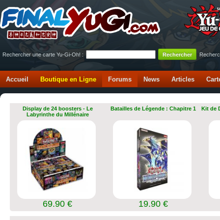
Rechercher une carte Yu-Gi-Oh! :
Recherc
Accueil
Boutique en Ligne
Forums
News
Articles
Cart
Display de 24 boosters - Le
Batailles de Légende : Chapitre 1
Kit de
Labyrinthe du Millénaire
69.90 €
19.90 €