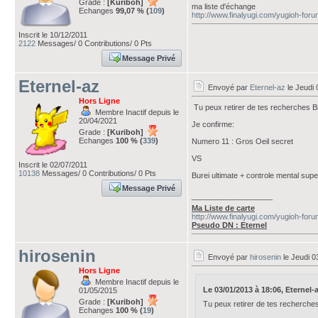
Grade :
[Kuriboh]
ma liste d'échange
Echanges
99,07 % (
109
)
http://www.finalyugi.com/yugioh-for
Inscrit le 10/12/2011
2122
Messages/ 0 Contributions/ 0 Pts
Message Privé
Eternel-az
Envoyé par
Eternel-az
le Jeudi 
Hors Ligne
Tu peux retirer de tes recherches B
Membre Inactif depuis le
20/04/2021
Je confirme:
Grade :
[Kuriboh]
Echanges
100 % (
339
)
Numero 11 : Gros Oeil secret
VS
Inscrit le 02/07/2011
10138
Messages/ 0 Contributions/ 0 Pts
Burei ultimate + controle mental supe
Message Privé
___________________
Ma Liste de carte
http://www.finalyugi.com/yugioh-for
Pseudo DN : Eternel
hirosenin
Envoyé par
hirosenin
le Jeudi 0
Hors Ligne
Membre Inactif depuis le
Le 03/01/2013 à 18:06, Eternel-az
01/05/2015
Grade :
[Kuriboh]
Tu peux retirer de tes recherche
Echanges
100 % (
19
)