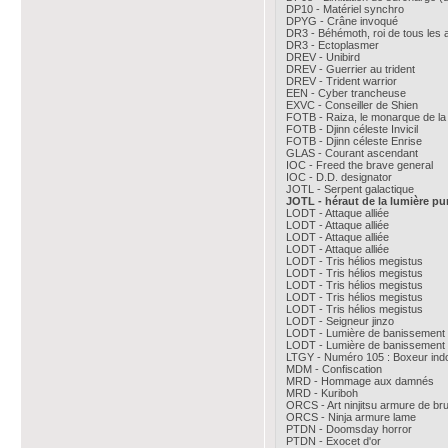
DP10 - Matériel synchro
DPYG - Crâne invoqué
DR3 - Béhémoth, roi de tous les
DR3 - Ectoplasmer
DREV - Unibird
DREV - Guerrier au trident
DREV - Trident warrior
EEN - Cyber trancheuse
EXVC - Conseiller de Shien
FOTB - Raiza, le monarque de la
FOTB - Djinn céleste Invicil
FOTB - Djinn céleste Enrise
GLAS - Courant ascendant
IOC - Freed the brave general
IOC - D.D. designator
JOTL - Serpent galactique
JOTL - héraut de la lumière pu
LODT - Attaque alliée
LODT - Attaque alliée
LODT - Attaque alliée
LODT - Attaque alliée
LODT - Tris hélios megistus
LODT - Tris hélios megistus
LODT - Tris hélios megistus
LODT - Tris hélios megistus
LODT - Tris hélios megistus
LODT - Seigneur jinzo
LODT - Lumière de banissement
LODT - Lumière de banissement
LTGY - Numéro 105 : Boxeur indo
MDM - Confiscation
MRD - Hommage aux damnés
MRD - Kuriboh
ORCS - Art ninjitsu armure de bru
ORCS - Ninja armure lame
PTDN - Doomsday horror
PTDN - Exocet d'or