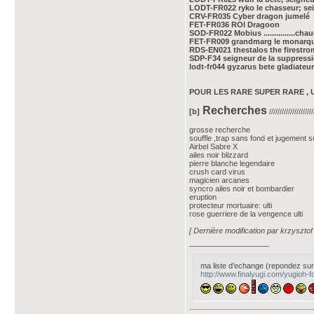
LODT-FR022 ryko le chasseur; se
CRV-FR035 Cyber dragon jumelé
FET-FR036 ROI Dragoon
SOD-FR022 Mobius ...............cha
FET-FR009 grandmarg le monarque de
RDS-EN021 thestalos the firestrom 
SDP-F34 seigneur de la suppress
lodt-fr044 gyzarus bete gladiateu
POUR LES RARE SUPER RARE , U
Recherches
[b]
/////////////////////
grosse recherche
souffle ,trap sans fond et jugement so
Airbel Sabre X
ailes noir blizzard
pierre blanche legendaire
crush card virus
magicien arcanes
syncro ailes noir et bombardier
eruption
protecteur mortuaire: ulti
rose guerriere de la vengence ulti
[ Dernière modification par krzysztof
___________________
ma liste d'echange (repondez sur
http://www.finalyugi.com/yugioh-