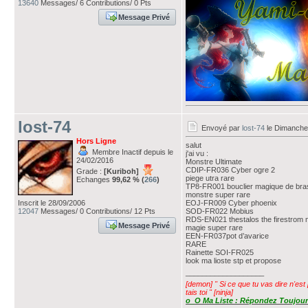
13640
Messages/ 6 Contributions/ 0 Pts
Message Privé
lost-74
Envoyé par
lost-74
le Dimanche 
Hors Ligne
salut
Membre Inactif depuis le
j'ai vu :
24/02/2016
Monstre Ultimate
CDIP-FR036 Cyber ogre 2
Grade :
[Kuriboh]
piege utra rare
Echanges
99,62 % (
266
)
TP8-FR001 bouclier magique de bra
monstre super rare
Inscrit le 28/09/2006
EOJ-FR009 Cyber phoenix
12047
Messages/ 0 Contributions/ 12 Pts
SOD-FR022 Mobius
RDS-EN021 thestalos the firestrom
Message Privé
magie super rare
EEN-FR037pot d’avarice
RARE
Rainette SOI-FR025
look ma lioste stp et propose
___________________
[demon] " Si ce que tu vas dire n'est
tais toi " [ninja]
o_O Ma Liste : Répondez Toujours