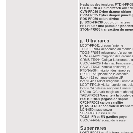
Nephthys des tenebres PTDN-FR0
POTD-FR034 Chimeratzch over d
CVR-FR036 Cyber dragon ultime
CVR-FR035 Cyber dragon jumelé 
RDS-FR050 colere divine
[b]SOD-FR038 coup du marteau
FET-FR037 une plume de phoenix
STON-FR038 transaction du mon
Ultra rares
[b]
LODT-FR041 dragon fantome
TDGS-FR044 achdemon du monde 
TDGS-FR053 teleporteur d'urgence
CRMS-FR021 magicien des arcanes
CRMS-FR044 Gol gar laforteresse 
CSOC-FR029 Tytannial, Princesse 
CSOC-FR031 zombie epidemique
PTDN-fr084Invitation des ténèbres
DP05-FR20 pioche de la destinée
]Lodt-fr52 echange solaire UR
lodt-fr042 ssoldat dragonde l ultime
LODT-FR019 lyla la magicienne, sei
lodt-fr024 celestia seigneur lumierer
DB2 ou IOC dark magicien of chaos[
TAEV-FR031 Voyante à la boule de
FOTB-FR007 pegase de saphir
CP01-FR001 canon satellite
[b]AST-FR037 controleur d'ennem
LON-050 mage power
SDP-F030 Cessez le feu
TGDS- FR et EN gardien goyo
CSOC-FR047 sceau de la rose
Super rares
LODT-FR023 wulf la bete, seigneu