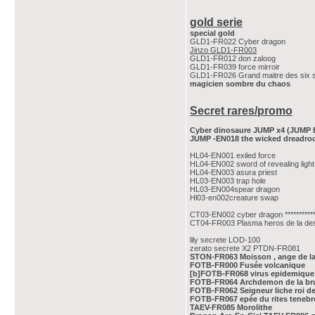
gold serie
special gold
GLD1-FR022 Cyber dragon
Jinzo GLD1-FR003
GLD1-FR012 don zaloog
GLD1-FR039 force mirroir
GLD1-FR026 Grand maitre des six 
magicien sombre du chaos
Secret rares/promo
Cyber dinosaure JUMP x4 (JUMP 
JUMP -EN018 the wicked dreadro
HL04-EN001 exiled force
HL04-EN002 sword of revealing light
HL04-EN003 asura priest
HL03-EN003 trap hole
HL03-EN004spear dragon
Hl03-en002creature swap
CT03-EN002 cyber dragon ************
CT04-FR003 Plasma heros de la des
lily secrete LOD-100
zerato secrete X2 PTDN-FR081
STON-FR063 Moisson , ange de l
FOTB-FR000 Fusée volcanique
[b]FOTB-FR068 virus epidemique d
FOTB-FR064 Archdemon de la b
FOTB-FR062 Seigneur liche roi de
FOTB-FR067 epée du rites tenebr
TAEV-FR085 Morolithe