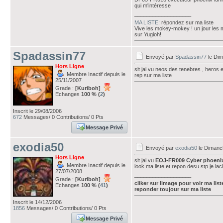
qui m'intéresse
___________________
MA LISTE
: répondez sur ma liste
Vive les mokey-mokey ! un jour les
sur Yugioh!
Spadassin77
Envoyé par
Spadassin77
le Dim
Hors Ligne
slt jai vu neos des tenebres , heros 
Membre Inactif depuis le
rep sur ma liste
25/11/2007
Grade :
[Kuriboh]
Echanges
100 % (
2
)
Inscrit le 29/08/2006
672
Messages/ 0 Contributions/ 0 Pts
Message Privé
exodia50
Envoyé par
exodia50
le Dimanch
Hors Ligne
slt jai vu
EOJ-FR009 Cyber phoeni
Membre Inactif depuis le
look ma liste et repon desu stp je la
27/07/2008
___________________
Grade :
[Kuriboh]
cliker sur limage pour voir ma list
Echanges
100 % (
41
)
reponder toujour sur ma liste
Inscrit le 14/12/2006
1856
Messages/ 0 Contributions/ 0 Pts
Message Privé