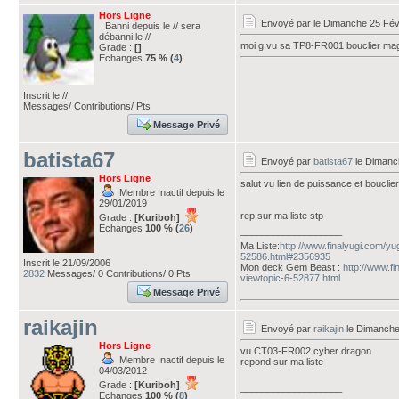
Hors Ligne
Envoyé par
le Dimanche 25 Fév
Banni depuis le // sera
débanni le //
moi g vu sa TP8-FR001 bouclier ma
Grade :
[]
Echanges
75 % (
4
)
Inscrit le //
Messages/ Contributions/ Pts
Message Privé
batista67
Envoyé par
batista67
le Dimanch
Hors Ligne
salut vu lien de puissance et bouclie
Membre Inactif depuis le
29/01/2019
rep sur ma liste stp
Grade :
[Kuriboh]
Echanges
100 % (
26
)
___________________
Ma Liste:
http://www.finalyugi.com/yu
52586.html#2356935
Inscrit le 21/09/2006
Mon deck Gem Beast :
http://www.f
2832
Messages/ 0 Contributions/ 0 Pts
viewtopic-6-52877.html
Message Privé
raikajin
Envoyé par
raikajin
le Dimanche
Hors Ligne
vu CT03-FR002 cyber dragon
Membre Inactif depuis le
repond sur ma liste
04/03/2012
Grade :
[Kuriboh]
___________________
Echanges
100 % (
8
)