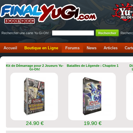
Rechercher une carte Yu-Gi-Oh! :
Recherc
Accueil
Boutique en Ligne
Forums
News
Articles
Cart
Kit de Démarrage pour 2 Joueurs Yu-
Batailles de Légende : Chapitre 1
Di
Gi-Oh!
24.90 €
19.90 €