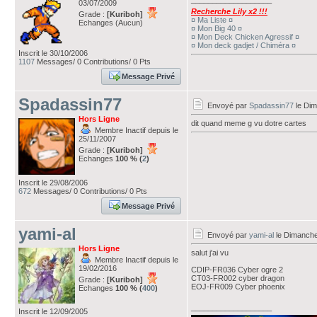
03/07/2009
Recherche Lily x2 !!!
Grade :
[Kuriboh]
¤ Ma Liste ¤
Echanges (Aucun)
¤ Mon Big 40 ¤
¤ Mon Deck Chicken Agressif ¤
¤ Mon deck gadjet / Chiméra ¤
Inscrit le 30/10/2006
1107
Messages/ 0 Contributions/ 0 Pts
Message Privé
Spadassin77
Envoyé par
Spadassin77
le Dim
Hors Ligne
dit quand meme g vu dotre cartes
Membre Inactif depuis le
25/11/2007
Grade :
[Kuriboh]
Echanges
100 % (
2
)
Inscrit le 29/08/2006
672
Messages/ 0 Contributions/ 0 Pts
Message Privé
yami-al
Envoyé par
yami-al
le Dimanche
Hors Ligne
salut j'ai vu
Membre Inactif depuis le
19/02/2016
CDIP-FR036 Cyber ogre 2
CT03-FR002 cyber dragon
Grade :
[Kuriboh]
EOJ-FR009 Cyber phoenix
Echanges
100 % (
400
)
___________________
Inscrit le 12/09/2005