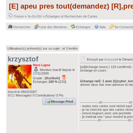
[E] apeu pres tout(demandez) [R],pre
Forum
>
Yu-Gi-Oh!
>
Échanges et Recherches de Cartes
Rechercher
Liste des Membres
Echanges
Aide
Se Connecte
Utilisateur(s) présent(s) sur ce sujet :
et 3 invités
krzysztof
Envoyé par
krzysztof
le Dimanc
Hors Ligne
[url]échange reussi ( 124 comfirmé) --
Membre Inactif depuis le
échange en cours :
17/11/2009
Grade :
[Kuriboh]
échange raté: 1 avec [b]cyber_lor
Echanges
100 % (
131
)
donner deux fois mon adresse et rien
Inscrit le 09/02/2007
8012
Messages/ 0 Contributions/ 0 Pts
Message Privé
----------------///-----------------------///
- toutes mes cartes sont nickel sauf 
- je ne cherche que des cartes nick
- j'envoi toujours avec une pochette
- je mettrait une * pour montré la pre
---------------///-----------------------///-