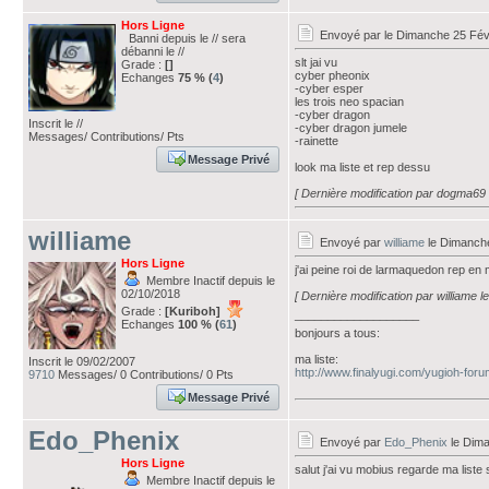
Hors Ligne
Envoyé par
le Dimanche 25 Fév
Banni depuis le // sera
débanni le //
slt jai vu
Grade :
[]
cyber pheonix
Echanges
75 % (
4
)
-cyber esper
les trois neo spacian
-cyber dragon
Inscrit le //
-cyber dragon jumele
Messages/ Contributions/ Pts
-rainette
Message Privé
look ma liste et rep dessu
[ Dernière modification par dogma69 
williame
Envoyé par
williame
le Dimanche
Hors Ligne
j'ai peine roi de larmaquedon rep en
Membre Inactif depuis le
02/10/2018
[ Dernière modification par williame 
Grade :
[Kuriboh]
___________________
Echanges
100 % (
61
)
bonjours a tous:
ma liste:
Inscrit le 09/02/2007
http://www.finalyugi.com/yugioh-for
9710
Messages/ 0 Contributions/ 0 Pts
Message Privé
Edo_Phenix
Envoyé par
Edo_Phenix
le Dima
Hors Ligne
salut j'ai vu mobius regarde ma liste 
Membre Inactif depuis le
___________________