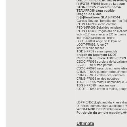
Dragon Arc-En-Ciel TAEV-FR006 
[b]FOTB-FR065 loup de la peste
STON-FR065 Invocateur nova
TEAV-FR088 sang putride
Dragon de Glace
[b]b]Heraklinos GLAS-FR044
Gardes Royaux Tempête de Feu [/b]
PTDN-FR098 Goblin Zombie
PTDN-FR099 Belial des tenebres
PTDN-FR003 Dragon arc en ciel des
lodt-fr017 force arcana EX ,le maitr
lodt-fr000 gardien de l ordre
LODT-FR001 ange de la loyauté
LODT-FR092: Ange 07
lodt-fr99 dina fossile .
TGDS-FR09 venus splendide
dragon du jugement LODT
Renfort De Lumière TDGS-FR089
CSOC-FR088 sorciere de la calamit
CSOC-FR089 trap perfide
CSOC-FR098 neos divin, heros élém
CRMS-FR000 guerrier collosal/ mod
CRMS-FR081 voltais des ténébres
CRMS-FR093 roi des poupées
TDGS-FR095 moteur demoniaque 
TDGS-FR099 magicien joue
tLODT-FR082 ehren le moine, seugn
LDPP-EN001Light and darkness dr
D- heros, commandant au disque ( W
WC08-EN001 DEEP DIDimensionna
Pot-de-vin du temple maudit(gx0
Ultimate