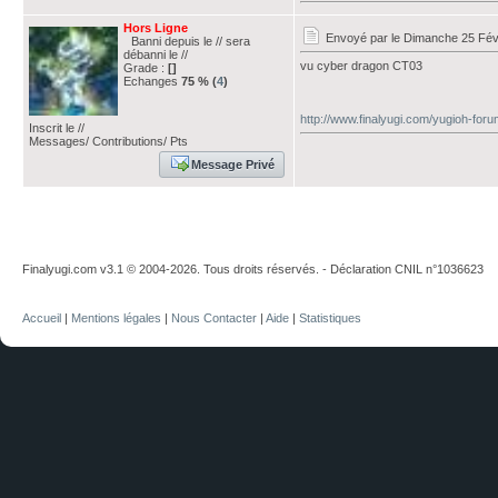
Hors Ligne
Envoyé par
le Dimanche 25 Fév
Banni depuis le // sera
débanni le //
vu cyber dragon CT03
Grade :
[]
Echanges
75 % (
4
)
http://www.finalyugi.com/yugioh-for
Inscrit le //
Messages/ Contributions/ Pts
Message Privé
Finalyugi.com v3.1 © 2004-2026. Tous droits réservés. - Déclaration CNIL n°1036623
Accueil
|
Mentions légales
|
Nous Contacter
|
Aide
|
Statistiques