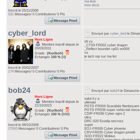
ma liste
mon deck
Inscrit le 25/11/2006
531
Messages/ 0 Contributions/ 0 Pts
Message Privé
cyber_lord
Envoyé par
cyber_lord
le Diman
Hors Ligne
slt vu
Membre Inactif depuis le
_CT03-FR002 cyber dragon
20/03/2011
_Reflect bounder cp01-en009
vs
Grade :
[Kuriboh]
je lach rep sur ma list
Echanges
100 % (
4
)
Inscrit le 20/02/2007
174
Messages/ 0 Contributions/ 0 Pts
Message Privé
bob24
Envoyé par
bob24
le Dimanche 
Hors Ligne
salut il y a
Membre Inactif depuis le
ultimate
21/10/2023
POTD-FR004 Scarabée flamboyant 
POTD-FR036 super vehicroid meca-
Grade :
[Kuriboh]
CDIP-FR036 Cyber ogre 2
Echanges
100 % (
608
)
ultra
DRC-020 Exodia necross
Inscrit le 08/10/2006
super
27043
Messages/ 0 Contributions/ 0 Pts
EOJ-FR009 Cyber phoenix
CRV-FR035 Cyber dragon jumelé
Message Privé
SOD-FR022 Mobius
DP05-FR013 executeur phoenix lumi