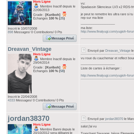
Hors Ligne
vu:
Membre Inactif depuis le
Spadassin Silencieux LV3 x2 RDS-f
22/06/2013
je peut te remettre les ultra rare si 
Grade :
[Kuriboh]
rep sur ma liste
Echanges
100 % (
25
)
___________________
ma liste:
Inscrit le 10/07/2008
http://www.finalyugi.com/yugioh-fo
898
Messages/ 0 Contributions/ 0 Pts
Message Privé
Dreavan_Vintage
Envoyé par
Dreavan_Vintage
le
Hors Ligne
vu roue du cauchemar et reflect bou
Membre Inactif depuis le
29/04/2014
___________________
Grade :
[Kuriboh]
Liste de cartes à échanger :
Echanges
100 % (
58
)
http://www.finalyugi.com/yugioh-for
Inscrit le 22/04/2008
4333
Messages/ 0 Contributions/ 0 Pts
Message Privé
jordan38370
Envoyé par
jordan38370
le Mard
Hors Ligne
salut j'ai vu
Membre Banni depuis le
20/10/2012 sera débanni le
Tranchant Sauvage, héros Elementa