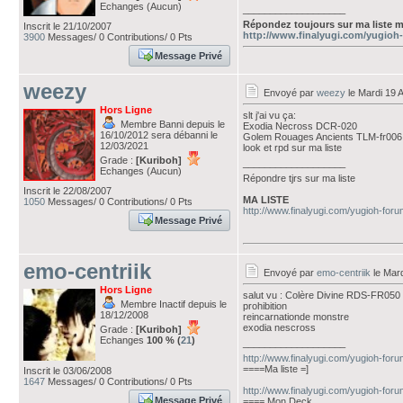
Echanges (Aucun)
___________________
Répondez toujours sur ma liste m
Inscrit le 21/10/2007
http://www.finalyugi.com/yugioh
3900
Messages/ 0 Contributions/ 0 Pts
Message Privé
weezy
Envoyé par
weezy
le Mardi 19 
Hors Ligne
slt j'ai vu ça:
Membre Banni depuis le
Exodia Necross DCR-020
16/10/2012 sera débanni le
Golem Rouages Ancients TLM-fr006
12/03/2021
look et rpd sur ma liste
Grade :
[Kuriboh]
___________________
Echanges (Aucun)
Répondre tjrs sur ma liste
Inscrit le 22/08/2007
MA LISTE
1050
Messages/ 0 Contributions/ 0 Pts
http://www.finalyugi.com/yugioh-for
Message Privé
emo-centriik
Envoyé par
emo-centriik
le Mard
Hors Ligne
salut vu : Colère Divine RDS-FR050
Membre Inactif depuis le
prohibition
18/12/2008
reincarnationde monstre
exodia nescross
Grade :
[Kuriboh]
Echanges
100 % (
21
)
___________________
http://www.finalyugi.com/yugioh-fo
====Ma liste =]
Inscrit le 03/06/2008
1647
Messages/ 0 Contributions/ 0 Pts
http://www.finalyugi.com/yugioh-fo
Message Privé
==== Mon Deck