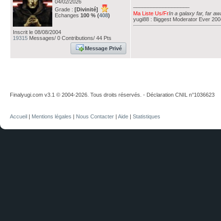
04/02/2026
___________________
Grade :
[Divinité]
Ma Liste Us/Fr
In a galaxy far, far a
Echanges
100 % (
408
)
yugi88 : Biggest Moderator Ever 20
Inscrit le 08/08/2004
19315
Messages/ 0 Contributions/ 44 Pts
Message Privé
Finalyugi.com v3.1 © 2004-2026. Tous droits réservés. - Déclaration CNIL n°1036623
Accueil
|
Mentions légales
|
Nous Contacter
|
Aide
|
Statistiques