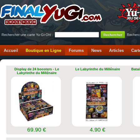
Rechercher une carte Yu-Gi-Oh! :
Recherc
Accueil
Boutique en Ligne
Forums
News
Articles
Cart
Display de 24 boosters - Le
Le Labyrinthe du Millénaire
Batai
Labyrinthe du Millénaire
69.90 €
4.90 €