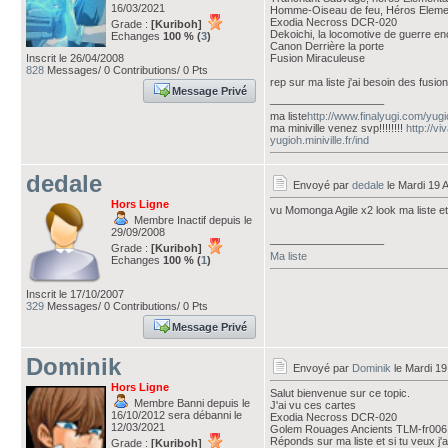
16/03/2021
Homme-Oiseau de feu, Héros Element
Exodia Necross DCR-020
Grade :
[Kuriboh]
Dekoichi, la locomotive de guerre e
Echanges
100 % (
3
)
Canon Derrière la porte
Inscrit le 26/04/2008
Fusion Miraculeuse
828
Messages/ 0 Contributions/ 0 Pts
rep sur ma liste j'ai besoin des fusion
Message Privé
___________________
ma liste
http://www.finalyugi.com/yug
ma miniville venez svp!!!!!!!!
http://vi
yugioh.miniville.fr/ind
dedale
Envoyé par
dedale
le Mardi 19 
Hors Ligne
vu Momonga Agile x2 look ma liste e
Membre Inactif depuis le
29/09/2008
___________________
Grade :
[Kuriboh]
Ma liste
Echanges
100 % (
1
)
Inscrit le 17/10/2007
329
Messages/ 0 Contributions/ 0 Pts
Message Privé
Dominik
Envoyé par
Dominik
le Mardi 19
Hors Ligne
Salut bienvenue sur ce topic.
Membre Banni depuis le
J'ai vu ces cartes
16/10/2012 sera débanni le
Exodia Necross DCR-020
12/03/2021
Golem Rouages Ancients TLM-fr006
Réponds sur ma liste et si tu veux j'
Grade :
[Kuriboh]