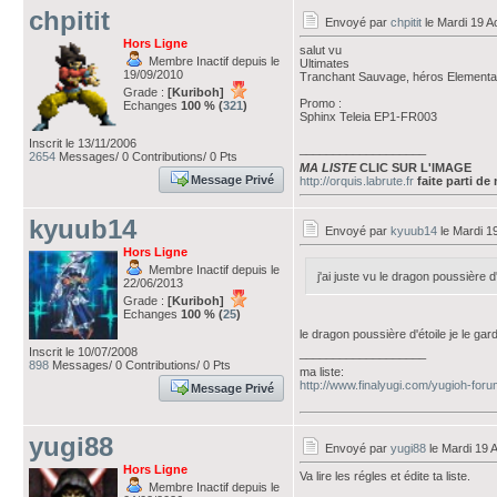
chpitit
Envoyé par
chpitit
le Mardi 19 A
Hors Ligne
salut vu
Membre Inactif depuis le
Ultimates
19/09/2010
Tranchant Sauvage, héros Elementa
Grade :
[Kuriboh]
Promo :
Echanges
100 % (
321
)
Sphinx Teleia EP1-FR003
Inscrit le 13/11/2006
___________________
2654
Messages/ 0 Contributions/ 0 Pts
MA LISTE
CLIC SUR L'IMAGE
Message Privé
http://orquis.labrute.fr
faite parti de
kyuub14
Envoyé par
kyuub14
le Mardi 1
Hors Ligne
Membre Inactif depuis le
j'ai juste vu le dragon poussière d
22/06/2013
Grade :
[Kuriboh]
Echanges
100 % (
25
)
le dragon poussière d'étoile je le g
Inscrit le 10/07/2008
___________________
898
Messages/ 0 Contributions/ 0 Pts
ma liste:
http://www.finalyugi.com/yugioh-fo
Message Privé
yugi88
Envoyé par
yugi88
le Mardi 19 
Hors Ligne
Va lire les régles et édite ta liste.
Membre Inactif depuis le