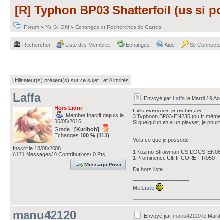
[R] Typhon BP03 Shatterfoil (us si p
Forum
>
Yu-Gi-Oh!
>
Échanges et Recherches de Cartes
Rechercher
Liste des Membres
Echanges
Aide
Se Connecte
Utilisateur(s) présent(s) sur ce sujet :
et 0 invités
Laffa
Envoyé par
Laffa
le Mardi 19 Ao
Hors Ligne
Hello everyone, je recherche :
Membre Inactif depuis le
3 Typhoon BP03-EN235 (ou fr même s
06/05/2016
Si quelqu'un en a un playset, je pou
Grade :
[Kuriboh]
Echanges
100 % (
113
)
Voila ce que je possède :
Inscrit le 18/08/2008
1 Kozmo Strawman US DOCS-EN0
6171
Messages/ 0 Contributions/ 0 Pts
1 Prominence Ulti fr CORE-FR050
Message Privé
Du hors liste
___________________
Ma Liste
manu42120
Envoyé par
manu42120
le Mard