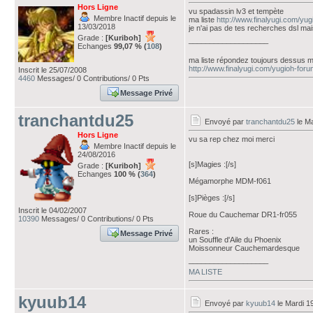
Hors Ligne
vu spadassin lv3 et tempète
Membre Inactif depuis le
ma liste
http://www.finalyugi.com/yu
13/03/2018
je n'ai pas de tes recherches dsl ma
Grade :
[Kuriboh]
___________________
Echanges
99,07 % (
108
)
ma liste répondez toujours dessus m
http://www.finalyugi.com/yugioh-for
Inscrit le 25/07/2008
4460
Messages/ 0 Contributions/ 0 Pts
Message Privé
tranchantdu25
Envoyé par
tranchantdu25
le Ma
Hors Ligne
vu sa rep chez moi merci
Membre Inactif depuis le
24/08/2016
[s]Magies :[/s]
Grade :
[Kuriboh]
Echanges
100 % (
364
)
Mégamorphe MDM-f061
[s]Pièges :[/s]
Inscrit le 04/02/2007
Roue du Cauchemar DR1-fr055
10390
Messages/ 0 Contributions/ 0 Pts
Rares :
Message Privé
un Souffle d'Aile du Phoenix
Moissonneur Cauchemardesque
___________________
MA LISTE
kyuub14
Envoyé par
kyuub14
le Mardi 1