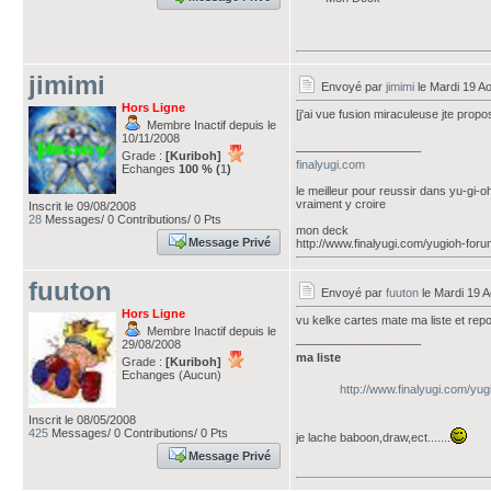
jimimi
Envoyé par
jimimi
le Mardi 19 A
Hors Ligne
[j'ai vue fusion miraculeuse jte prop
Membre Inactif depuis le
10/11/2008
___________________
Grade :
[Kuriboh]
finalyugi.com
Echanges
100 % (
1
)
le meilleur pour reussir dans yu-gi-oh 
vraiment y croire
Inscrit le 09/08/2008
28
Messages/ 0 Contributions/ 0 Pts
mon deck
Message Privé
http://www.finalyugi.com/yugioh-foru
fuuton
Envoyé par
fuuton
le Mardi 19 A
Hors Ligne
vu kelke cartes mate ma liste et re
Membre Inactif depuis le
___________________
29/08/2008
ma liste
Grade :
[Kuriboh]
Echanges (Aucun)
http://www.finalyugi.com/yu
Inscrit le 08/05/2008
425
Messages/ 0 Contributions/ 0 Pts
je lache baboon,draw,ect.......
Message Privé