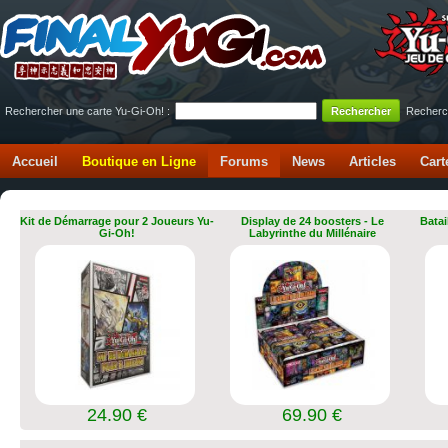
Rechercher une carte Yu-Gi-Oh! :
Recherc
Accueil
Boutique en Ligne
Forums
News
Articles
Cart
Kit de Démarrage pour 2 Joueurs Yu-
Display de 24 boosters - Le
Batai
Gi-Oh!
Labyrinthe du Millénaire
24.90 €
69.90 €