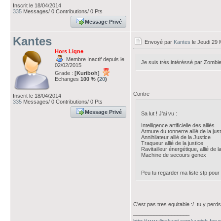
Inscrit le 18/04/2014
335
Messages/ 0 Contributions/ 0 Pts
Message Privé
Kantes
Envoyé par
Kantes
le Jeudi 29 
Hors Ligne
Membre Inactif depuis le
Je suis très intéréssé par Zombie
02/02/2015
Grade :
[Kuriboh]
Echanges
100 % (
20
)
Contre
Inscrit le 18/04/2014
335
Messages/ 0 Contributions/ 0 Pts
Message Privé
Sa lut ! J'ai vu :
Intelligence artificielle des alliés
Armure du tonnerre allié de la jus
Annihilateur allié de la Justice
Traqueur allié de la justice
Ravitailleur énergétique, allié de la
Machine de secours genex
Peu tu regarder ma liste stp pour
C'est pas tres equitable :/ tu y perd
___________________