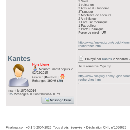
2 Solid
1 volcanon
3 Armure du Tonnerre
3Traqueur
2 Machines de secours
2 Annihilateur
1 Foreuse thermique
1 Patrouilleur
2 Porte Cosmique
Force de miroir UR
___________________
http://www.finalyugi.com/yugioh-fo
recherches.html
Kantes
Envoyé par
Kantes
le Vendredi 
Hors Ligne
Je te remercie ^^go mp
Membre Inactif depuis le
___________________
02/02/2015
http://www.finalyugi.com/yugioh-fo
Grade :
[Kuriboh]
recherches.html
Echanges
100 % (
20
)
Inscrit le 18/04/2014
335
Messages/ 0 Contributions/ 0 Pts
Message Privé
Finalyugi.com v3.1 © 2004-2026. Tous droits réservés. - Déclaration CNIL n°1036623