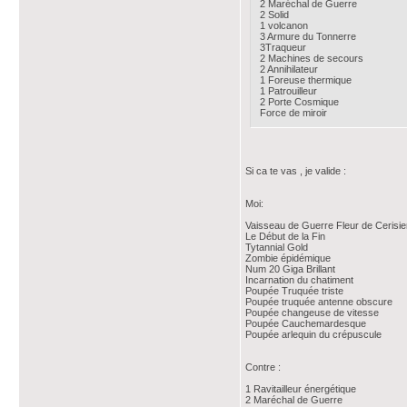
2 Maréchal de Guerre
2 Solid
1 volcanon
3 Armure du Tonnerre
3Traqueur
2 Machines de secours
2 Annihilateur
1 Foreuse thermique
1 Patrouilleur
2 Porte Cosmique
Force de miroir
Si ca te vas , je valide :
Moi:
Vaisseau de Guerre Fleur de Cerisie
Le Début de la Fin
Tytannial Gold
Zombie épidémique
Num 20 Giga Brillant
Incarnation du chatiment
Poupée Truquée triste
Poupée truquée antenne obscure
Poupée changeuse de vitesse
Poupée Cauchemardesque
Poupée arlequin du crépuscule
Contre :
1 Ravitailleur énergétique
2 Maréchal de Guerre