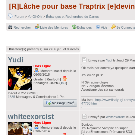
[R]Lâche pour base Traptrix [e]devin
Forum
>
Yu-Gi-Oh!
>
Échanges et Recherches de Cartes
Rechercher
Liste des Membres
Echanges
Aide
Se Connecte
Utilisateur(s) présent(s) sur ce sujet :
et 0 invités
Yudi
Envoyé par
Yudi
le Jeudi 29 Mai
Hors Ligne
Ok mais par contre ya quelques cart
Membre Inactif depuis le
06/06/2018
J'ai vu en plus:
Grade :
[Kuriboh]
N°39 racine utopie
Echanges
100 % (
101
)
N°17 dragon léviathan
Ascétisme des six samourais
Inscrit le 25/08/2010
___________________
1385
Messages/ 0 Contributions/ 1 Pts
Ma liste :
http://www.finalyugi.com/y
Message Privé
47763.html
whiteexorcist
Envoyé par
whiteexorcist
le Jeu
Hors Ligne
Bonjour,
Membre Inactif depuis le
J'ai Royaume Vampire en super
03/07/2014
j'ai vu Enterrement Prématuré SD3