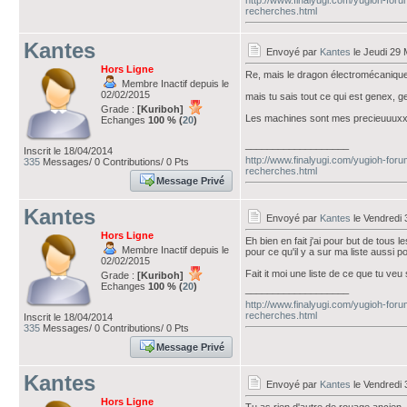
http://www.finalyugi.com/yugioh-fo
recherches.html
Kantes
Envoyé par
Kantes
le Jeudi 29 
Hors Ligne
Re, mais le dragon électromécanique e
Membre Inactif depuis le
02/02/2015
mais tu sais tout ce qui est genex, ge
Grade :
[Kuriboh]
Les machines sont mes precieuuuxxx
Echanges
100 % (
20
)
___________________
Inscrit le 18/04/2014
http://www.finalyugi.com/yugioh-fo
335
Messages/ 0 Contributions/ 0 Pts
recherches.html
Message Privé
Kantes
Envoyé par
Kantes
le Vendredi 
Hors Ligne
Eh bien en fait j'ai pour but de tous l
Membre Inactif depuis le
pour ce qu'il y a sur ma liste aussi p
02/02/2015
Fait it moi une liste de ce que tu veu
Grade :
[Kuriboh]
Echanges
100 % (
20
)
___________________
http://www.finalyugi.com/yugioh-fo
recherches.html
Inscrit le 18/04/2014
335
Messages/ 0 Contributions/ 0 Pts
Message Privé
Kantes
Envoyé par
Kantes
le Vendredi 
Hors Ligne