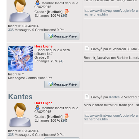
Tu as rien d'autre de rouage ancien ?
Membre Inactif depuis le
___________________
02/02/2015
http://www.finalyugi.com/yugioh-fo
Grade :
[Kuriboh]
recherches.html
Echanges
100 % (
20
)
Inscrit le 18/04/2014
335
Messages/ 0 Contributions/ 0 Pts
Message Privé
Hors Ligne
Envoyé par
le Vendredi 30 Mai 
Banni depuis le // sera
débanni le //
Grade :
[]
Bonsoir, j'aurai vu ton Barkion Naturi
Echanges
75 % (
4
)
Inscrit le //
Messages/ Contributions/ Pts
Message Privé
Kantes
Envoyé par
Kantes
le Vendredi 
Hors Ligne
Mais le force mirroir du trade pas , si
Membre Inactif depuis le
___________________
02/02/2015
http://www.finalyugi.com/yugioh-fo
Grade :
[Kuriboh]
recherches.html
Echanges
100 % (
20
)
Inscrit le 18/04/2014
335
Messages/ 0 Contributions/ 0 Pts