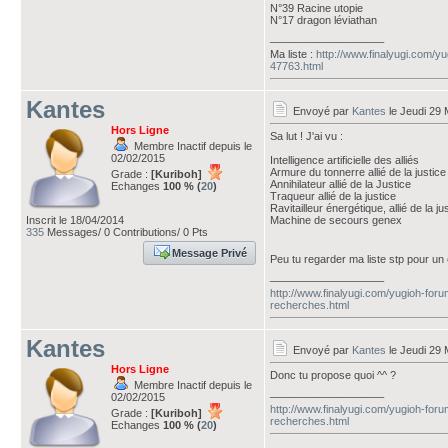
N°39 Racine utopie
N°17 dragon léviathan
___________________
Ma liste :
http://www.finalyugi.com/y
47763.html
Kantes
Envoyé par
Kantes
le Jeudi 29 
Hors Ligne
Sa lut ! J'ai vu :
Membre Inactif depuis le
02/02/2015
Intelligence artificielle des alliés
Armure du tonnerre allié de la justice
Grade :
[Kuriboh]
Annihilateur allié de la Justice
Echanges
100 % (
20
)
Traqueur allié de la justice
Ravitailleur énergétique, allié de la ju
Inscrit le 18/04/2014
Machine de secours genex
335
Messages/ 0 Contributions/ 0 Pts
Message Privé
Peu tu regarder ma liste stp pour un
___________________
http://www.finalyugi.com/yugioh-fo
recherches.html
Kantes
Envoyé par
Kantes
le Jeudi 29 
Hors Ligne
Donc tu propose quoi ^^ ?
Membre Inactif depuis le
___________________
02/02/2015
http://www.finalyugi.com/yugioh-fo
Grade :
[Kuriboh]
recherches.html
Echanges
100 % (
20
)