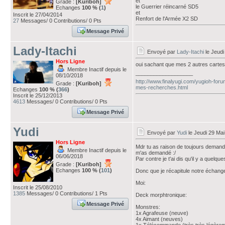
et
Grade :
[Kuriboh]
le Guerrier réincarné SD5
Echanges
100 % (
1
)
et
Inscrit le 27/04/2014
Renfort de l'Armée X2 SD
27
Messages/ 0 Contributions/ 0 Pts
Message Privé
Lady-Itachi
Envoyé par
Lady-Itachi
le Jeudi
Hors Ligne
oui sachant que mes 2 autres cart
Membre Inactif depuis le
___________________
08/10/2018
http://www.finalyugi.com/yugioh-foru
Grade :
[Kuriboh]
mes-recherches.html
Echanges
100 % (
366
)
Inscrit le 25/12/2013
4613
Messages/ 0 Contributions/ 0 Pts
Message Privé
Yudi
Envoyé par
Yudi
le Jeudi 29 Mai
Hors Ligne
Mdr tu as raison de toujours demande
Membre Inactif depuis le
m'as demandé :/
06/06/2018
Par contre je t'ai dis qu'il y a quelq
Grade :
[Kuriboh]
Echanges
100 % (
101
)
Donc que je récapitule notre échang
Moi:
Inscrit le 25/08/2010
1385
Messages/ 0 Contributions/ 1 Pts
Deck morphtronique:
Message Privé
Monstres:
1x Agrafeuse (neuve)
4x Aimant (neuves)