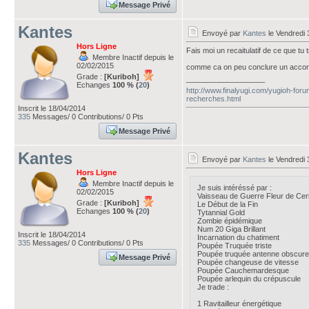
Message Privé
Kantes
Envoyé par
Kantes
le Vendredi 
Hors Ligne
Fais moi un recaitulatif de ce que tu
Membre Inactif depuis le
02/02/2015
comme ca on peu conclure un acco
Grade :
[Kuriboh]
___________________
Echanges
100 % (
20
)
http://www.finalyugi.com/yugioh-fo
recherches.html
Inscrit le 18/04/2014
335
Messages/ 0 Contributions/ 0 Pts
Message Privé
Kantes
Envoyé par
Kantes
le Vendredi 
Hors Ligne
Membre Inactif depuis le
Je suis intéréssé par :
02/02/2015
Vaisseau de Guerre Fleur de Ceri
Grade :
[Kuriboh]
Le Début de la Fin
Echanges
100 % (
20
)
Tytannial Gold
Zombie épidémique
Num 20 Giga Brillant
Inscrit le 18/04/2014
Incarnation du chatiment
335
Messages/ 0 Contributions/ 0 Pts
Poupée Truquée triste
Poupée truquée antenne obscure
Message Privé
Poupée changeuse de vitesse
Poupée Cauchemardesque
Poupée arlequin du crépuscule
Je trade :
1 Ravitailleur énergétique