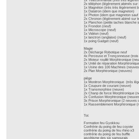
1x Télécommande (très très légèremen
2x téléphon (légèrement abimés sur 
1x Magnéton (très très légèrement bl
1x Datatron (idem que magneton)
1x Photon (idem que magneton sauf 
2x Chronon (légèrement abimé sur l
1x Planchon (petite taches blanche s
1x Frondon (neuf)
1x Microscope (neuf)
1x Vidéon (neuf)
1x lanctron (anglaise) (neuf)
1x poing Gadget (neuf)
Magie
2x Décharge Robotique neuf
4x Perceuse et Tronçonneuse (trois 
2x Moteur rouillé Morphtronique (neu
2x Unité de réparation Morphtroniqu
1x Usine des 100 Machines (neuves
2x Plan Morphtronique (neuves)
piège
1x Monitron Morphtronique (très lég
1x Coupure de courant (neuve)
1x Transmorphise (neuve)
2x Chanp de force Morphtronique (
2x Confusion Morphtronique (neuve
3x Prison Morphtronique (2 neuves d
1x Rassemblement Morphtronique (
Toi:
Formation feu Gyokkou
Confrérie du poing de feu coyote
confrérie du poing de feu rhino x3
confrérie du poing de feu buffle
ascétisme des six samourais