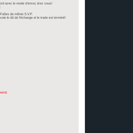
ord avec le mode d'envoi, tirez vous!
.
. Faîtes de même S.V.P.
voie le dû de l'échange et le trade est terminé!
ment)