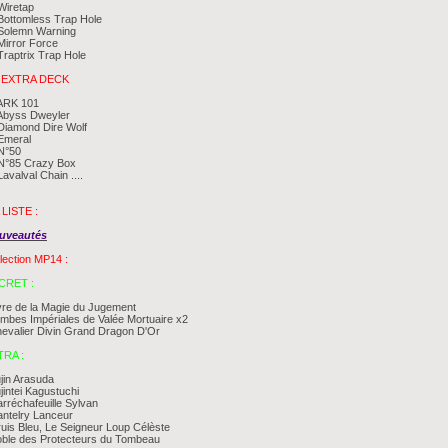
Wiretap
Bottomless Trap Hole
 Solemn Warning
Mirror Force
Traptrix Trap Hole
] EXTRA DECK
 ARK 101
 Abyss Dweyler
Diamond Dire Wolf
Emeral
N°50
 N°85 Crazy Box
Lavalval Chain ....
 LISTE :
uveautés
lection MP14 :
CRET :
vre de la Magie du Jugement
mbes Impériales de Valée Mortuaire x2
evalier Divin Grand Dragon D'Or
TRA :
jin Arasuda
jintei Kagustuchi
rréchafeuille Sylvan
ntelry Lanceur
ruis Bleu, Le Seigneur Loup Célèste
ble des Protecteurs du Tombeau