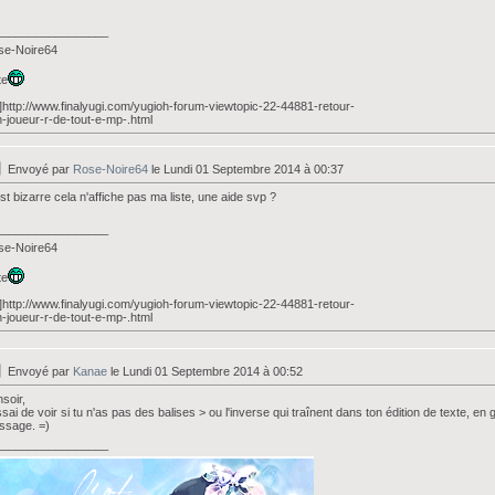
_________________
se-Noire64
te
l]http://www.finalyugi.com/yugioh-forum-viewtopic-22-44881-retour-
-joueur-r-de-tout-e-mp-.html
Envoyé par
Rose-Noire64
le Lundi 01 Septembre 2014 à 00:37
st bizarre cela n'affiche pas ma liste, une aide svp ?
_________________
se-Noire64
te
l]http://www.finalyugi.com/yugioh-forum-viewtopic-22-44881-retour-
-joueur-r-de-tout-e-mp-.html
Envoyé par
Kanae
le Lundi 01 Septembre 2014 à 00:52
soir,
sai de voir si tu n'as pas des balises > ou l'inverse qui traînent dans ton édition de texte, e
ssage. =)
_________________