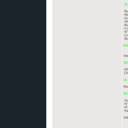
SU
-Bu
-M
-Ga
-S
-Bu
-Co
-N
-C
-Bu
RA
Voi
SE
-[
-[J
UL
Rie
SU
-Su
-N
-N°
-Ka
Voi