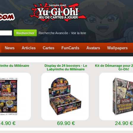
Recherche Avancée
-
Voir la liste
News
Articles
Cartes
FunCards
Avatars
Wallpapers
inthe du Millénaire
Display de 24 boosters - Le
Kit de Démarrage pour 2
Labyrinthe du Millénaire
Gi-Oh!
4.90 €
69.90 €
24.90 €