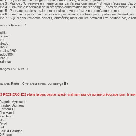
icle 3 : Pas de : "On envoie en même temps car j'ai pas confiance.". Si vous n'ètes pas d'acc
icle 4 : J'envoie le lendemain de la réception/confirmation de l'échange. Faîtes de même S.V.P
icle 5 : Passage par tiers totalement possible si vous n'avez pas confiance en moi.
icle 6 : J'envoie toujours mes cartes sous pochettes scotchées pour quelles ne glissent pas
icle 7 : Si je reçois votre/vos carte(s) abimée(s) alors quelles devaient être neuf/neuve, je ren
anges Réussi : 7
djik
estower
amo
aiba08
aiba08
omainv2292
mad06300
abre-X
ralosse
anges en Cours : 0
anges Ratés : 0 (et c'est mieux comme ça !!!)
S RECHERCHES (dans la plus basse rareté, vraiment pas ce qui me préoccupe pour le mo
Traptrix Myrmeleo
Traptrix Dionaea
Cardcar D
Fire Hand
Ice Hand
 MST
Tenki
 PoD
Call Of Haunted
D.Prison