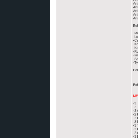
Art
Art
Art
Art
Art
Ech
-Me
-L
-C
-K
-K
-R
-I
-S
-Ty
Ech
Ech
ME
-3 
-2 
-3 
-2 
-2 
-3
-3 
-2
-2 
-3 