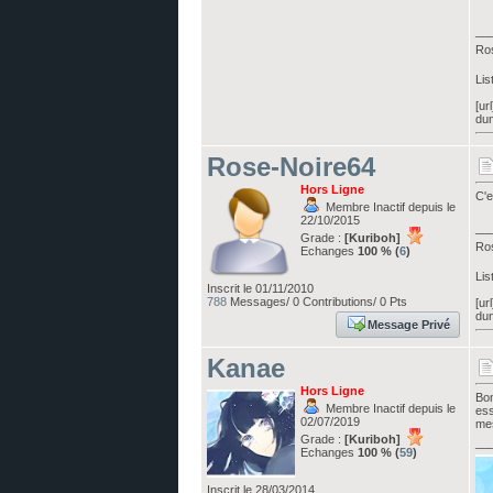
__
Ro
Lis
[ur
dun
Rose-Noire64
Hors Ligne
C'e
Membre Inactif depuis le
22/10/2015
__
Grade :
[Kuriboh]
Ro
Echanges
100 % (
6
)
Lis
Inscrit le 01/11/2010
788
Messages/ 0 Contributions/ 0 Pts
[ur
dun
Message Privé
Kanae
Hors Ligne
Bon
Membre Inactif depuis le
ess
02/07/2019
me
Grade :
[Kuriboh]
__
Echanges
100 % (
59
)
Inscrit le 28/03/2014