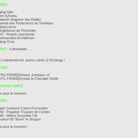
PER :
jingi Qilin
ont Sylvana
laxion Seigneur des Etoiles
haman des Protecteurs du Tombeau
jingi Lievre
mpétence de Prisonnier
°47 : Requin cauchemar
ommandant Archdémon
jingi Grue
RES :
à demander ...
ci maintenant les autres cartes à l'échange !
CRET :
PP01-FR005]Démons Jumeaux x2
OTL-FR084]Drystan le Chevalier Noble
TRA/ULTIMATE :
n pour le moment.
PER :
per Cuirassé Canon Ferroviaire
°40 : Poupées Truquée de Cordes
66 : Maître Scarabée Clé
rakuri 00 "Bureï" le Shogun
là pour le moment !