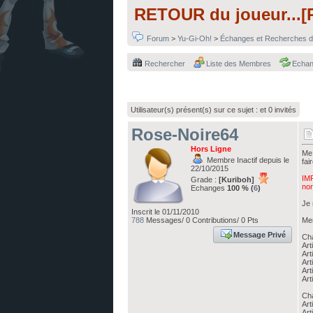
RETOUR du joueur...[R 
Forum
>
Yu-Gi-Oh!
>
Échanges et Recherches d
Rechercher
Liste des Membres
Echa
Utilisateur(s) présent(s) sur ce sujet :
et 0 invités
Rose-Noire64
Hors Ligne
Me 
Membre Inactif depuis le
fai
22/10/2015
IMP
Grade :
[Kuriboh]
nor
Echanges
100 % (
6
)
Je 
Inscrit le 01/11/2010
788
Messages/ 0 Contributions/ 0 Pts
Mer
Message Privé
Cha
Art
Art
Art
Art
Art
Cha
Art
Art