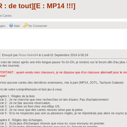
: de tout][E : MP14 !!!]
e Cartes
nges
Aide
Se Connecter
Envoyé par
Rose-Noire64
le Lundi 01 Septembre 2014 à 00:24
voici de retour après une très longue pause Yu-Gi-Oh, je reviens sur le forum afin d'au plus v
re des tournois.
ORTANT : ayant vendu mes classeurs, je ne dispose que d'un classeur alternatif pour le m
mal !
n'est aucune cartes des dernières extensions, mis à part (MP14, JOTL, Tachyon Galaxie)
ci de votre compréhension et bon jeu à vous.
pitre I : Règles de la liste.
icle 1 : Je ne cherche que mes recherches et rien d'autre. Pas d'achats/ventes!
icle 2 : Je ne fais aucune réservation.
icle 3 : Les côtes se font chez moi eBay US.
icle 4 : Je ne veux que des cartes neuves sinon pas la peine.
icle 5 : Si tu ne respectes pas une ou plusieurs règles, je ne répondrais pas alors ne soyez p
pitre II : Règles des échanges.
icle 1 : Si j'ai plus d'échanges réussis que vous ici, vous envoyez en premier.
icle 2 : Si j'ai moins d'échanges réussis que vous ici, j'envoie en premier.