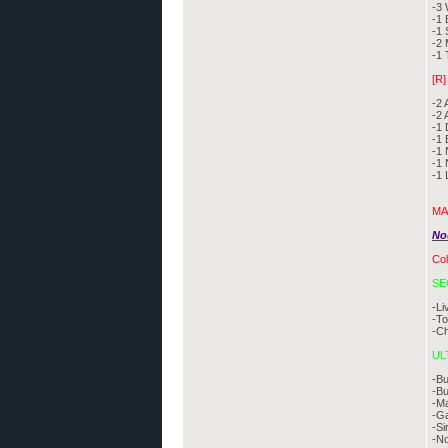
-3 
-1 
-1
-2 
-1 
[R
-2
-2
-1 
-1 
-1 
-1
-1 
MA
No
Col
SE
-Li
-To
-Ch
UL
-Bu
-Bu
-Ma
-Ga
-Si
-No