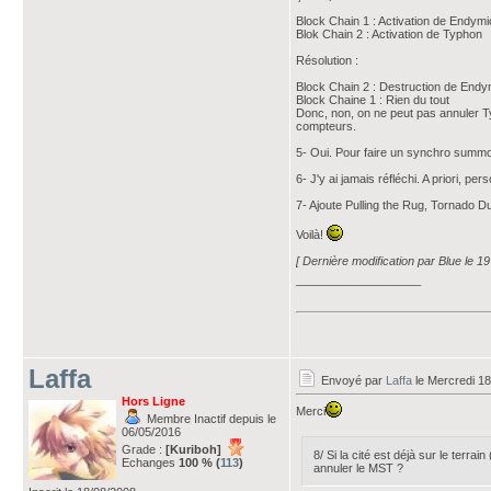
Block Chain 1 : Activation de Endym
Blok Chain 2 : Activation de Typhon
Résolution :
Block Chain 2 : Destruction de Endy
Block Chaine 1 : Rien du tout
Donc, non, on ne peut pas annuler Ty
compteurs.
5- Oui. Pour faire un synchro summon
6- J'y ai jamais réfléchi. A priori, pe
7- Ajoute Pulling the Rug, Tornado Du
Voilà!
[ Dernière modification par Blue le 1
___________________
Laffa
Envoyé par
Laffa
le Mercredi 1
Hors Ligne
Merci
Membre Inactif depuis le
06/05/2016
Grade :
[Kuriboh]
8/ Si la cité est déjà sur le ter
Echanges
100 % (
113
)
annuler le MST ?