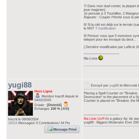
7/ Dans mon duel center, la plupart d
joue magicien)
Je pensais à 3 Tourbillon, 2 Mangeur
Rajouter : Couper l'Herbe sous le pi
8/ Si la cité est déjà sur le terrain
le MST ?
Justification
9/ Pensez vous que 5 monstres synth
teleport pour les invoqué du deck...
[ Dernière modification par Laffa le 
___________________
Ma Liste
yugi88
Envoyé par
yugi88
le Mercredi 
Hors Ligne
Placing a Spell Counter on "Breaker, 
Membre Inactif depuis le
Destruction" to the placement of a Sp
04/02/2026
Counter is placed on "Breaker, the Ma
Grade :
[Divinité]
Echanges
100 % (
408
)
___________________
Ma Liste Us/Fr
In a galaxy far, far a
Inscrit le 08/08/2004
yugi88 : Biggest Moderator Ever 20
19315
Messages/ 0 Contributions/ 44 Pts
Message Privé