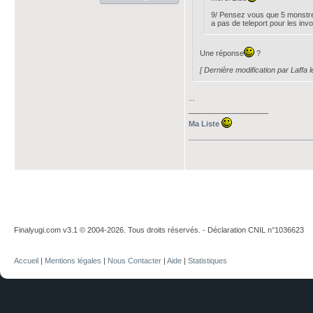
9/ Pensez vous que 5 monstres
a pas de teleport pour les inv
Une réponse
?
[ Dernière modification par Laffa
...
___________________
Ma Liste
Finalyugi.com v3.1 © 2004-2026. Tous droits réservés. - Déclaration CNIL n°1036623
Accueil
|
Mentions légales
|
Nous Contacter
|
Aide
|
Statistiques