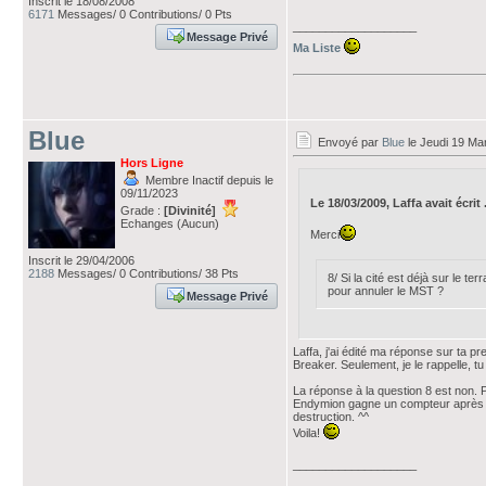
Inscrit le 18/08/2008
6171
Messages/ 0 Contributions/ 0 Pts
___________________
Message Privé
Ma Liste
Blue
Envoyé par
Blue
le Jeudi 19 Ma
Hors Ligne
Membre Inactif depuis le
09/11/2023
Le 18/03/2009, Laffa avait écrit .
Grade :
[Divinité]
Echanges (Aucun)
Merci
Inscrit le 29/04/2006
2188
Messages/ 0 Contributions/ 38 Pts
8/ Si la cité est déjà sur le 
pour annuler le MST ?
Message Privé
Laffa, j'ai édité ma réponse sur ta p
Breaker. Seulement, je le rappelle, tu
La réponse à la question 8 est non.
Endymion gagne un compteur après que
destruction. ^^
Voila!
___________________