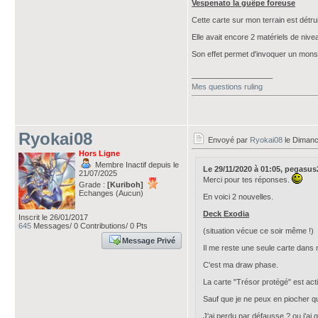
Vespenato la guêpe foreuse
Cette carte sur mon terrain est détru
Elle avait encore 2 matériels de nive
Son effet permet d'invoquer un monstr
___________________
Mes questions ruling
Ryokai08
Envoyé par
Ryokai08
le Dimanc
Hors Ligne
Membre Inactif depuis le
Le 29/11/2020 à 01:05, pegasus20
21/07/2025
Merci pour tes réponses.
Grade :
[Kuriboh]
Echanges (Aucun)
En voici 2 nouvelles.
Deck Exodia
Inscrit le 26/01/2017
645
Messages/ 0 Contributions/ 0 Pts
(situation vécue ce soir même !)
Message Privé
Il me reste une seule carte dans 
C'est ma draw phase.
La carte "Trésor protégé" est act
Sauf que je ne peux en piocher qu
J'ai perdu par défausse ? ou j'ai 