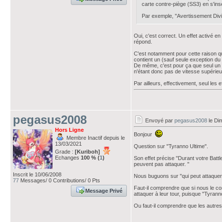
carte contre-piège (SS3) en s'ins
Par exemple, "Avertissement Divin
Oui, c'est correct. Un effet activé en
répond.
C'est notamment pour cette raison qu'
contient un (sauf seule exception du
De même, c'est pour ça que seul un eff
n'étant donc pas de vitesse supérieu
Par ailleurs, effectivement, seul les e
pegasus2008
Envoyé par
pegasus2008
le Di
Hors Ligne
Bonjour
Membre Inactif depuis le
13/03/2021
Question sur "Tyranno Ultime".
Grade :
[Kuriboh]
Echanges
100 % (
1
)
Son effet précise "Durant votre Batt
peuvent pas attaquer. "
Inscrit le 10/06/2008
Nous buguons sur "qui peut attaquer
77
Messages/ 0 Contributions/ 0 Pts
Faut-il comprendre que si nous le co
Message Privé
attaquer à leur tour, puisque "Tyranno 
Ou faut-il comprendre que les autres
___________________