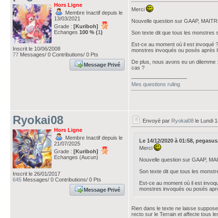
Hors Ligne
Merci
Membre Inactif depuis le
13/03/2021
Nouvelle question sur GAAP, MAI
Grade :
[Kuriboh]
Echanges
100 % (
1
)
Son texte dit que tous les monstres 
Est-ce au moment où il est invoqué ? 
Inscrit le 10/06/2008
monstres invoqués ou posés après l
77
Messages/ 0 Contributions/ 0 Pts
De plus, nous avons eu un dilemme : 
Message Privé
cas ?
___________________
Mes questions ruling
Ryokai08
Envoyé par
Ryokai08
le Lundi 
Hors Ligne
Membre Inactif depuis le
Le 14/12/2020 à 01:58, pegasus20
21/07/2025
Merci
Grade :
[Kuriboh]
Echanges (Aucun)
Nouvelle question sur GAAP, 
Son texte dit que tous les monstr
Inscrit le 26/01/2017
645
Messages/ 0 Contributions/ 0 Pts
Est-ce au moment où il est invoqué
monstres invoqués ou posés aprè
Message Privé
Rien dans le texte ne laisse supposer
recto sur le Terrain et affecte tous l