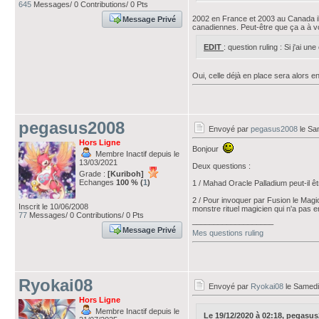
645
Messages/ 0 Contributions/ 0 Pts
2002 en France et 2003 au Canada il 
Message Privé
canadiennes. Peut-être que ça a à vo
EDIT
: question ruling : Si j'ai u
Oui, celle déjà en place sera alors 
pegasus2008
Envoyé par
pegasus2008
le Sa
Hors Ligne
Bonjour
Membre Inactif depuis le
13/03/2021
Deux questions :
Grade :
[Kuriboh]
Echanges
100 % (
1
)
1 / Mahad Oracle Palladium peut-il êt
2 / Pour invoquer par Fusion le Magic
Inscrit le 10/06/2008
monstre rituel magicien qui n'a pas e
77
Messages/ 0 Contributions/ 0 Pts
___________________
Message Privé
Mes questions ruling
Ryokai08
Envoyé par
Ryokai08
le Samedi
Hors Ligne
Membre Inactif depuis le
Le 19/12/2020 à 02:18, pegasus20