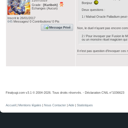
21/07/2025
Bonjour
Grade :
[Kuriboh]
Echanges (Aucun)
Deux questions :
1 / Mahad Oracle Palladium peut-i
Inscrit le 26/01/2017
645
Messages/ 0 Contributions/ 0 Pts
Message Privé
Non, le duel n'ayant pas encore comm
2 / Pour invoquer par Fusion le M
ou un monstre rituel magicien qui
Il n'est pas question d'Invoquer ces 
Finalyugi.com v3.1 © 2004-2026. Tous droits réservés. - Déclaration CNIL n°1036623
Accueil
|
Mentions légales
|
Nous Contacter
|
Aide
|
Statistiques