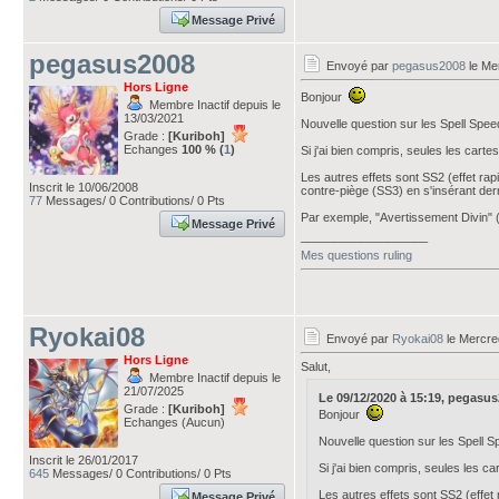
Message Privé
pegasus2008
Envoyé par
pegasus2008
le Me
Hors Ligne
Bonjour
Membre Inactif depuis le
13/03/2021
Nouvelle question sur les Spell Speed.
Grade :
[Kuriboh]
Echanges
100 % (
1
)
Si j'ai bien compris, seules les car
Les autres effets sont SS2 (effet ra
Inscrit le 10/06/2008
contre-piège (SS3) en s'insérant der
77
Messages/ 0 Contributions/ 0 Pts
Par exemple, "Avertissement Divin" (S
Message Privé
___________________
Mes questions ruling
Ryokai08
Envoyé par
Ryokai08
le Mercre
Hors Ligne
Salut,
Membre Inactif depuis le
21/07/2025
Le 09/12/2020 à 15:19, pegasus20
Grade :
[Kuriboh]
Bonjour
Echanges (Aucun)
Nouvelle question sur les Spell Sp
Inscrit le 26/01/2017
Si j'ai bien compris, seules les 
645
Messages/ 0 Contributions/ 0 Pts
Les autres effets sont SS2 (effet
Message Privé