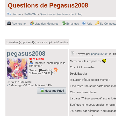
Questions de Pegasus2008
Forum
>
Yu-Gi-Oh!
>
Questions et Problèmes de Ruling
Rechercher
Liste des Membres
Echanges
Aide
Se Connecte
Utilisateur(s) présent(s) sur ce sujet :
et 0 invités
pegasus2008
Envoyé par
pegasus2008
le Di
Hors Ligne
Merci pour tes réponses.
Membre Inactif depuis le
13/03/2021
En voici 2 nouvelles.
Grade :
[Kuriboh]
Echanges
100 % (
1
)
Deck Exodia
(situation vécue ce soir même !)
Inscrit le 10/06/2008
77
Messages/ 0 Contributions/ 0 Pts
Il me reste une seule carte dans mon 
Message Privé
C'est ma draw phase.
La carte "Trésor protégé" est activée
Sauf que je ne peux en piocher qu'un
J'ai perdu par défausse ? ou j'ai gag