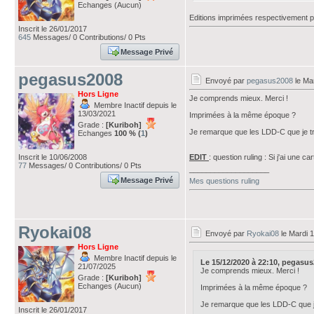
Echanges (Aucun)
Editions imprimées respectivement p
Inscrit le 26/01/2017
645
Messages/ 0 Contributions/ 0 Pts
Message Privé
pegasus2008
Envoyé par
pegasus2008
le Ma
Hors Ligne
Je comprends mieux. Merci !
Membre Inactif depuis le
13/03/2021
Imprimées à la même époque ?
Grade :
[Kuriboh]
Je remarque que les LDD-C que je tro
Echanges
100 % (
1
)
Inscrit le 10/06/2008
EDIT
: question ruling : Si j'ai une c
77
Messages/ 0 Contributions/ 0 Pts
___________________
Message Privé
Mes questions ruling
Ryokai08
Envoyé par
Ryokai08
le Mardi 
Hors Ligne
Membre Inactif depuis le
Le 15/12/2020 à 22:10, pegasus20
21/07/2025
Je comprends mieux. Merci !
Grade :
[Kuriboh]
Echanges (Aucun)
Imprimées à la même époque ?
Je remarque que les LDD-C que je
Inscrit le 26/01/2017