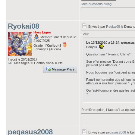
Mes questions ruling
Ryokai08
Envoyé par
Ryokai08
le Dimanc
Hors Ligne
Salut,
Membre Inactif depuis le
21/07/2025
Le 13/12/2020 à 18:24, pegasus20
Grade :
[Kuriboh]
Bonjour
Echanges (Aucun)
Question sur "Tyranno Ultime".
Inscrit le 26/01/2017
Son effet précise "Durant votre B
645
Messages/ 0 Contributions/ 0 Pts
peuvent pas attaquer. "
Message Privé
Nous buguons sur "qui peut attaq
Faut-il comprendre que si nous le
attaquer à leur tour, puisque "Tyra
Ou faut-il comprendre que les au
?
Première option, il faut qu'il ait ép
pegasus2008
Envoyé par
pegasus2008
le Lu