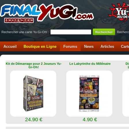
Rechercher une carte Yu-Gi-Oh! :
Recherc
Accueil
Boutique en Ligne
Forums
News
Articles
Cart
Kit de Démarrage pour 2 Joueurs Yu-
Le Labyrinthe du Millénaire
Di
Gi-Oh!
24.90 €
4.90 €