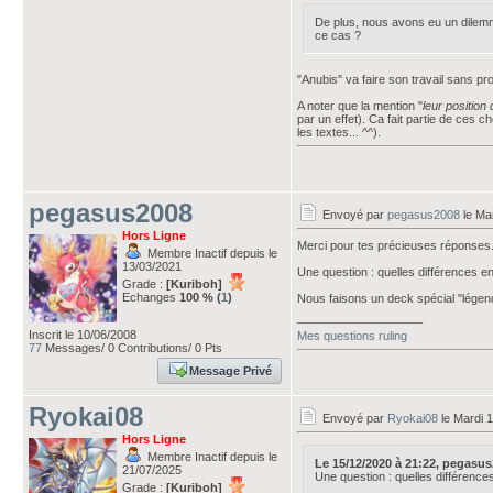
De plus, nous avons eu un dilemme
ce cas ?
"Anubis" va faire son travail sans 
A noter que la mention "
leur positio
par un effet). Ca fait partie de ces 
les textes... ^^).
pegasus2008
Envoyé par
pegasus2008
le Ma
Hors Ligne
Merci pour tes précieuses réponse
Membre Inactif depuis le
13/03/2021
Une question : quelles différences en
Grade :
[Kuriboh]
Echanges
100 % (
1
)
Nous faisons un deck spécial "légende
___________________
Inscrit le 10/06/2008
Mes questions ruling
77
Messages/ 0 Contributions/ 0 Pts
Message Privé
Ryokai08
Envoyé par
Ryokai08
le Mardi 
Hors Ligne
Membre Inactif depuis le
Le 15/12/2020 à 21:22, pegasus20
21/07/2025
Une question : quelles différence
Grade :
[Kuriboh]