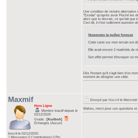
Une condition de victoire alternative 
"Exodia" qu'après avoir Pioché les de
alors que tu devrais, ce qui fait que t
Ceci dit, il n'est nullement question
Vespenato la guêpe foreuse
Cette carte sur mon terrain est d
Elle avait encore 2 matériels de n
Son effet permet d'invoquer un mo
Dès l'instant qu'il s'agit bien d'un 
moment de désigner une cible.
Maxmif
Envoyé par
Maxmif
le Mercredi
Hors Ligne
Wahou, merci pour ces questions et 
Membre Inactif depuis le
02/12/2020
Grade :
[Kuriboh]
Echanges (Aucun)
Inscrit le 02/12/2020
2
Messages/ 0 Contributions/ 0 Pts