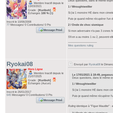
Deux questions, dans le même esprit
Membre Inactif depuis le
13/03/2021
1 / Wroughtweiller
Grade :
[Kuriboh]
Si j'ai 1 monstre HE dans mon cimetiè
Echanges
100 % (
1
)
Puis-je quand même récupérer l'un des
Inscrit le 10/06/2008
77
Messages/ 0 Contributions/ 0 Pts
2 / Onde de choc sismique
Message Privé
Si mon adversaire n'a pas 3 zones Ma
S'il en a au moins 1 ou 2, peuvent-el
___________________
Mes questions ruling
Ryokai08
Envoyé par
Ryokai08
le Dimanc
Hors Ligne
Membre Inactif depuis le
Le 17/01/2021 à 18:49, pegasus20
21/07/2025
Deux questions, dans le même esp
Grade :
[Kuriboh]
Echanges (Aucun)
1 / Wroughtweiller
Si j'ai 1 monstre HE dans mon cim
Inscrit le 26/01/2017
645
Messages/ 0 Contributions/ 0 Pts
Puis-je quand même récupérer l'un 
Message Privé
Ruling
identique à "Figue Maudite" : 