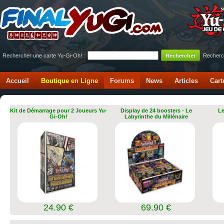
Rechercher une carte Yu-Gi-Oh! :
Recherc
Accueil
Boutique en Ligne
Forums
News
Articles
Cart
Kit de Démarrage pour 2 Joueurs Yu-
Display de 24 boosters - Le
Le
Gi-Oh!
Labyrinthe du Millénaire
24.90 €
69.90 €