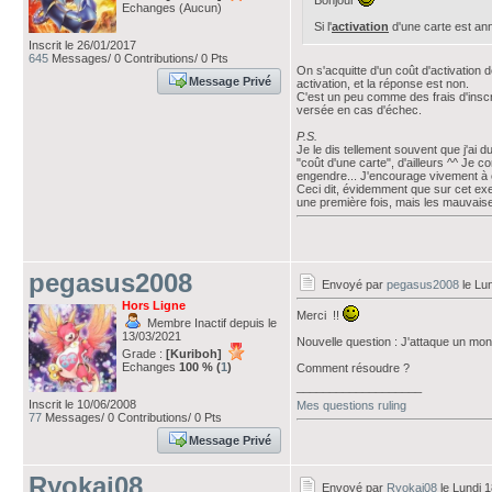
Bonjour
Echanges (Aucun)
Si l'
activation
d'une carte est an
Inscrit le 26/01/2017
645
Messages/ 0 Contributions/ 0 Pts
On s'acquitte d'un coût d'activation d
Message Privé
activation, et la réponse est non.
C'est un peu comme des frais d'inscr
versée en cas d'échec.
P.S.
Je le dis tellement souvent que j'ai 
"coût d'une carte", d'ailleurs ^^ Je 
engendre... J'encourage vivement à é
Ceci dit, évidemment que sur cet exem
une première fois, mais les mauvaises
pegasus2008
Envoyé par
pegasus2008
le Lun
Hors Ligne
Merci !!
Membre Inactif depuis le
13/03/2021
Nouvelle question : J'attaque un mons
Grade :
[Kuriboh]
Echanges
100 % (
1
)
Comment résoudre ?
___________________
Inscrit le 10/06/2008
Mes questions ruling
77
Messages/ 0 Contributions/ 0 Pts
Message Privé
Ryokai08
Envoyé par
Ryokai08
le Lundi 1