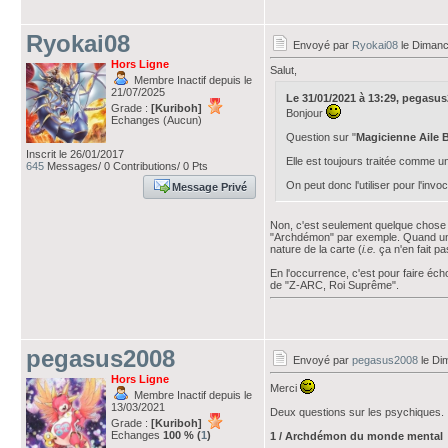
Ryokai08
Envoyé par
Ryokai08
le Dimanc
Hors Ligne
Salut,
Membre Inactif depuis le
21/07/2025
Le 31/01/2021 à 13:29, pegasus20
Grade :
[Kuriboh]
Bonjour
Echanges (Aucun)
Question sur "
Magicienne Aile 
Inscrit le 26/01/2017
Elle est toujours traitée comme u
645
Messages/ 0 Contributions/ 0 Pts
On peut donc l'utiliser pour l'in
Message Privé
Non, c'est seulement quelque chose q
"Archdémon" par exemple. Quand une su
nature de la carte (
i.e.
ça n'en fait p
En l'occurrence, c'est pour faire éc
de "Z-ARC, Roi Suprême".
pegasus2008
Envoyé par
pegasus2008
le Di
Hors Ligne
Merci
Membre Inactif depuis le
13/03/2021
Deux questions sur les psychiques.
Grade :
[Kuriboh]
Echanges
100 % (
1
)
1 / Archdémon du monde mental