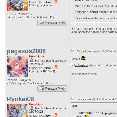
Grade :
[Kuriboh]
Echanges (Aucun)
Mon adversaire active "Briseur de 
Il attaque et détruit ensuite un d
Inscrit le 26/01/2017
645
Messages/ 0 Contributions/ 0 Pts
Ce monstre peut-il venir dans la
Message Privé
Oui car c'est un effet en tant que mon
toute façon pas non plus une carte Ma
pegasus2008
Envoyé par
pegasus2008
le Lun
Hors Ligne
Bonjour
Membre Inactif depuis le
13/03/2021
Si l'
activation
d'une carte est annulé
Grade :
[Kuriboh]
___________________
Echanges
100 % (
1
)
Mes questions ruling
Inscrit le 10/06/2008
77
Messages/ 0 Contributions/ 0 Pts
Message Privé
Ryokai08
Envoyé par
Ryokai08
le Lundi 1
Hors Ligne
Salut,
Membre Inactif depuis le
21/07/2025
Le 18/01/2021 à 16:14, pegasus20
Grade :
[Kuriboh]