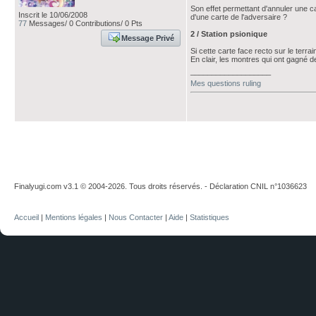
Son effet permettant d'annuler une ca
Inscrit le 10/06/2008
d'une carte de l'adversaire ?
77
Messages/ 0 Contributions/ 0 Pts
2 / Station psionique
Message Privé
Si cette carte face recto sur le terrain
En clair, les montres qui ont gagné d
___________________
Mes questions ruling
Finalyugi.com v3.1 © 2004-2026. Tous droits réservés. - Déclaration CNIL n°1036623
Accueil
|
Mentions légales
|
Nous Contacter
|
Aide
|
Statistiques