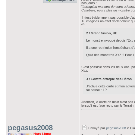
nos jours :
"
Lorsqu'un monstre de votre adversa
Cimetière, puis ciblez un monstre con
Il n'est évidemment pas possible d'a
Tu imagines un effet déclencheur qui f
^^
2 / Grandfusion, HE
Le monstre invoqué depuis l'Extra
Il a une restriction l'empêchant 
Quid des monstres XYZ ? Peut-il l
C'est possible dans les deux cas, po
Xyz.
3 / Contre-attaque des Héros
J'active cette carte et mon adve
se passe t-il ?
Attention, la carte en main n'est pas
lorsqu'il est face recto sur le Terrain
pegasus2008
Envoyé par
pegasus2008
le Di
Hors Ligne