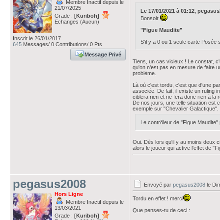
Membre Inactif depuis le
21/07/2025
Le 17/01/2021 à 01:12, pegasus20
Grade :
[Kuriboh]
Bonsoir
Echanges (Aucun)
"Figue Maudite"
Inscrit le 26/01/2017
S'il y a 0 ou 1 seule carte Posée s
645
Messages/ 0 Contributions/ 0 Pts
Message Privé
Tiens, un cas vicieux ! Le constat, c'
qu'on n'est pas en mesure de faire une
problème.
Là où c'est tordu, c'est que d'une part
associée. De fait, il existe un ruling i
ciblera rien et ne fera donc rien à la 
De nos jours, une telle situation est
exemple sur "Chevalier Galactique".
Le contrôleur de "Figue Maudite" 
Oui. Dès lors qu'il y au moins deux c
alors le joueur qui active l'effet de "
pegasus2008
Envoyé par
pegasus2008
le Di
Hors Ligne
Tordu en effet ! merci
Membre Inactif depuis le
13/03/2021
Que penses-tu de ceci :
Grade :
[Kuriboh]