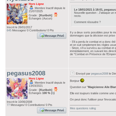
Hors Ligne
Membre Inactif depuis le
Le 18/01/2021 à 18:01, pegasus20
21/07/2025
Nouvelle question : J'attaque un 
Grade :
[Kuriboh]
recto.
Echanges (Aucun)
Comment résoudre ?
Inscrit le 26/01/2017
645
Messages/ 0 Contributions/ 0 Pts
Il y a deux sorts possibles pour le mo
dommages que la décision est prise (
Message Privé
- S'il a perdu le combat et a donc é
et on suit simplement les règles usue
- Sinon, s'il a survécu au combat et 
immédiatement, en suivant les directi
de "Combat en Présence de l'Empere
pegasus2008
Envoyé par
pegasus2008
le Di
Hors Ligne
Bonjour
Membre Inactif depuis le
13/03/2021
Question sur "
Magicienne Aile Bla
Grade :
[Kuriboh]
Echanges
100 % (
1
)
Elle est toujours traitée comme une 
On peut donc l'utiliser pour l'invoc
Inscrit le 10/06/2008
___________________
77
Messages/ 0 Contributions/ 0 Pts
Mes questions ruling
Message Privé