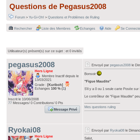
Questions de Pegasus2008
Forum
>
Yu-Gi-Oh!
>
Questions et Problèmes de Ruling
Rechercher
Liste des Membres
Echanges
Aide
Se Connecte
Utilisateur(s) présent(s) sur ce sujet :
et 0 invités
pegasus2008
Envoyé par
pegasus2008
le Di
Hors Ligne
Bonsoir
Membre Inactif depuis le
13/03/2021
"Figue Maudite"
Grade :
[Kuriboh]
Echanges
100 % (
1
)
S'il y a 0 ou 1 seule carte Posée sur l
Le contrôleur de "Figue Maudite" peut
Inscrit le 10/06/2008
___________________
77
Messages/ 0 Contributions/ 0 Pts
Mes questions ruling
Message Privé
Ryokai08
Envoyé par
Ryokai08
le Dimanc
Hors Ligne
Salut,