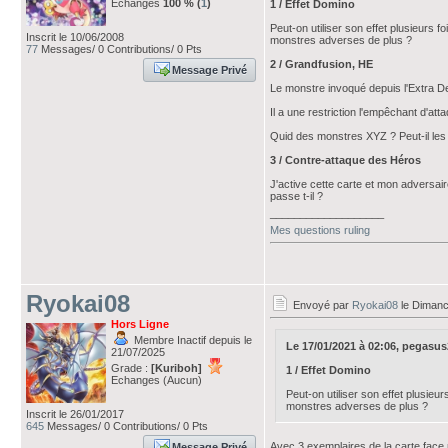
Echanges
100 % (
1
)
1 / Effet Domino
Peut-on utiliser son effet plusieurs 
Inscrit le 10/06/2008
monstres adverses de plus ?
77
Messages/ 0 Contributions/ 0 Pts
2 / Grandfusion, HE
Message Privé
Le monstre invoqué depuis l'Extra De
Il a une restriction l'empêchant d'at
Quid des monstres XYZ ? Peut-il les 
3 / Contre-attaque des Héros
J'active cette carte et mon adversa
passe t-il ?
___________________
Mes questions ruling
Ryokai08
Envoyé par
Ryokai08
le Dimanc
Hors Ligne
Membre Inactif depuis le
Le 17/01/2021 à 02:06, pegasus20
21/07/2025
Grade :
[Kuriboh]
1 / Effet Domino
Echanges (Aucun)
Peut-on utiliser son effet plusieu
monstres adverses de plus ?
Inscrit le 26/01/2017
645
Messages/ 0 Contributions/ 0 Pts
Avec 3 exemplaires de la carte face r
Message Privé