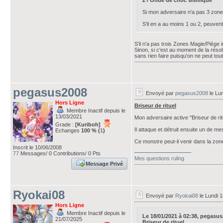
2 / Onde de choc sismique
Si mon adversaire n'a pas 3 zones
S'il en a au moins 1 ou 2, peuven
S'il n'a pas trois Zones Magie/Piège in
Sinon, si c'est au moment de la résolu
sans rien faire puisqu'on ne peut tou
pegasus2008
Envoyé par
pegasus2008
le Lun
Hors Ligne
Briseur de rituel
Membre Inactif depuis le
13/03/2021
Mon adversaire active "Briseur de rit
Grade :
[Kuriboh]
Il attaque et détruit ensuite un de me
Echanges
100 % (
1
)
Ce monstre peut-il venir dans la zon
Inscrit le 10/06/2008
___________________
77
Messages/ 0 Contributions/ 0 Pts
Mes questions ruling
Message Privé
Ryokai08
Envoyé par
Ryokai08
le Lundi 1
Hors Ligne
Membre Inactif depuis le
Le 18/01/2021 à 02:38, pegasus20
21/07/2025
Briseur de rituel