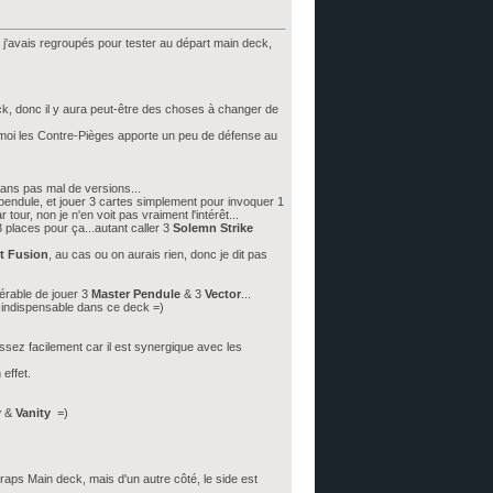
e j'avais regroupés pour tester au départ main deck,
eck, donc il y aura peut-être des choses à changer de
ur moi les Contre-Pièges apporte un peu de défense au
ans pas mal de versions...
pendule, et jouer 3 cartes simplement pour invoquer 1
ur, non je n'en voit pas vraiment l'intérêt...
 places pour ça...autant caller 3
Solemn Strike
t Fusion
, au cas ou on aurais rien, donc je dit pas
férable de jouer 3
Master Pendule
& 3
Vector
...
i indispensable dans ce deck =)
assez facilement car il est synergique avec les
effet.
y
&
Vanity
=)
traps Main deck, mais d'un autre côté, le side est