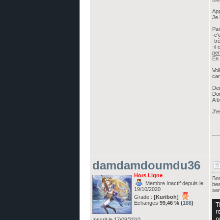
App
Je 
Par
-c'
-tr
-il
pe
En 
Voi
car
Der
Dom
A b
J'e
damdamdoumdu36
Hors Ligne
Bon
Membre Inactif depuis le
bea
19/10/2020
ser
Grade :
[Kuriboh]
Echanges
99,46 % (
188
)
Inscrit le 17/09/2010