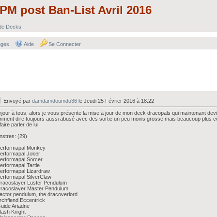
PM post Ban-List Avril 2016
 de Decks
nges
Aide
Se Connecter
Envoyé par
damdamdoumdu36
le Jeudi 25 Février 2016 à 18:22
jour à tous, alors je vous présente la mise à jour de mon deck dracopals qui maintenant d
ment dire toujours aussi abusé avec des sortie un peu moins grosse mais beaucoup plus co
faire parler de lui.
stres: (29)
Performapal Monkey
erformapal Joker
erformapal Sorcer
erformapal Tartle
erformapal Lizardraw
erformapal SilverClaw
racoslayer Luster Pendulum
Dracoslayer Master Pendulum
ector pendulum, the dracoverlord
rchfiend Eccentrick
uide Ariadne
lash Knight