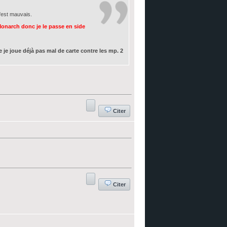
'est mauvais.
onarch donc je le passe en side
 je joue déjà pas mal de carte contre les mp. 2
Citer
Citer