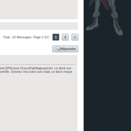
Total : 22 Messages. Page n°1/2 -
1
2
>
Répondre
evient DPM pour DracoPalsMajespecter. Le deck est
ntrôle. Donnez moi votre avis mais ce deck risque