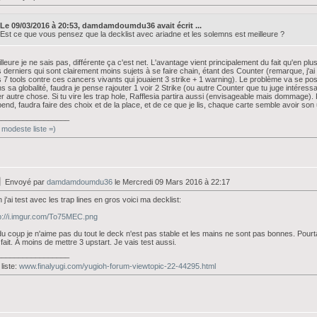
Le 09/03/2016 à 20:53, damdamdoumdu36 avait écrit ...
Est ce que vous pensez que la decklist avec ariadne et les solemns est meilleure ?
lleure je ne sais pas, différente ça c'est net. L'avantage vient principalement du fait qu'en plu
 derniers qui sont clairement moins sujets à se faire chain, étant des Counter (remarque, j'ai
 7 tools contre ces cancers vivants qui jouaient 3 strike + 1 warning). Le problème va se pose
s sa globalité, faudra je pense rajouter 1 voir 2 Strike (ou autre Counter que tu juge intéress
er autre chose. Si tu vire les trap hole, Rafflesia partira aussi (envisageable mais dommage). P
end, faudra faire des choix et de la place, et de ce que je lis, chaque carte semble avoir son u
_________________
modeste liste =)
Envoyé par
damdamdoumdu36
le Mercredi 09 Mars 2016 à 22:17
 j'ai test avec les trap lines en gros voici ma decklist:
p://i.imgur.com/To75MEC.png
du coup je n'aime pas du tout le deck n'est pas stable et les mains ne sont pas bonnes. Pourtan
 fait. À moins de mettre 3 upstart. Je vais test aussi.
_________________
liste:
www.finalyugi.com/yugioh-forum-viewtopic-22-44295.html