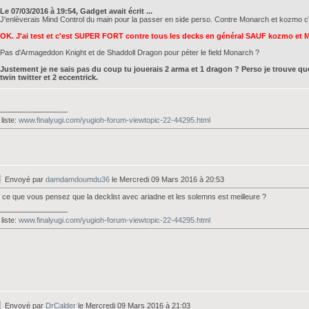
Le 07/03/2016 à 19:54, Gadget avait écrit ...
J'enlèverais Mind Control du main pour la passer en side perso. Contre Monarch et kozmo c
OK. J'ai test et c'est SUPER FORT contre tous les decks en général SAUF kozmo et M
Pas d'Armageddon Knight et de Shaddoll Dragon pour péter le field Monarch ?
Justement je ne sais pas du coup tu jouerais 2 arma et 1 dragon ? Perso je trouve que
twin twitter et 2 eccentrick.
_________________
liste:
www.finalyugi.com/yugioh-forum-viewtopic-22-44295.html
Envoyé par
damdamdoumdu36
le Mercredi 09 Mars 2016 à 20:53
 ce que vous pensez que la decklist avec ariadne et les solemns est meilleure ?
_________________
liste:
www.finalyugi.com/yugioh-forum-viewtopic-22-44295.html
Envoyé par
DrCalder
le Mercredi 09 Mars 2016 à 21:03