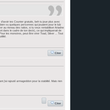
s d'avoir tes Counter gratuits, beh tu joue plus avec
 bien vu quelques personnes qui jouaient pour le lulz
r au niveau des ratios, si tu veux rentabiliser Ariadne
ant dans le cadre de ton deck), ce qui impliquerait de
our les monstres, peut être virer Toad, Silver ... Tout
tilité.
Citer
t j'ai rajouté armageddon pour la stabilité. Mais rien
Citer