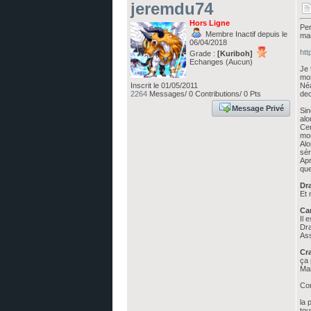
jeremdu74
Hors Ligne
Per
Membre Inactif depuis le
mai
06/04/2018
htt
Grade :
[Kuriboh]
Echanges (Aucun)
Je 
mon
Inscrit le 01/05/2011
Néa
2264
Messages/ 0 Contributions/ 0 Pts
dec
Message Privé
Sin
alo
Cer
mon
Alo
sér
Apr
que
Dr
Et
Ca
Il 
Dra
Ass
Cr
ça 
Mai
Con
la 
tou