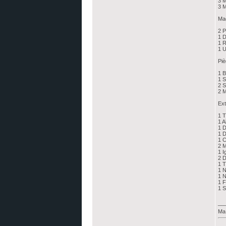
3 
3 
Mag
2 P
1 D
1 R
1 U
Piè
1 B
1 
2 S
2 
Ext
1 T
1 
1 D
1 D
1 C
2 M
1 I
2 D
1 
1 N
1 N
1 F
1 S
__
Ma 