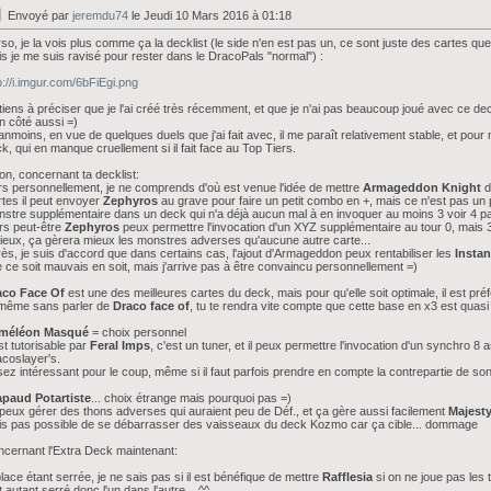
Envoyé par
jeremdu74
le Jeudi 10 Mars 2016 à 01:18
so, je la vois plus comme ça la decklist (le side n'en est pas un, ce sont juste des cartes qu
s je me suis ravisé pour rester dans le DracoPals "normal") :
p://i.imgur.com/6bFiEgi.png
tiens à préciser que je l'ai créé très récemment, et que je n'ai pas beaucoup joué avec ce d
 côté aussi =)
nmoins, en vue de quelques duels que j'ai fait avec, il me paraît relativement stable, et po
k, qui en manque cruellement si il fait face au Top Tiers.
on, concernant ta decklist:
rs personnellement, je ne comprends d'où est venue l'idée de mettre
Armageddon Knight
d
tes il peut envoyer
Zephyros
au grave pour faire un petit combo en +, mais ce n'est pas un 
stre supplémentaire dans un deck qui n'a déjà aucun mal à en invoquer au moins 3 voir 4 par to
rs peut-être
Zephyros
peux permettre l'invocation d'un XYZ supplémentaire au tour 0, mais 3
ieux, ça gèrera mieux les monstres adverses qu'aucune autre carte...
ès, je suis d'accord que dans certains cas, l'ajout d'Armageddon peux rentabiliser les
Instan
 ce soit mauvais en soit, mais j'arrive pas à être convaincu personnellement =)
aco Face Of
est une des meilleures cartes du deck, mais pour qu'elle soit optimale, il est pré
 même sans parler de
Draco face of
, tu te rendra vite compte que cette base en x3 est quas
méléon Masqué
= choix personnel
est tutorisable par
Feral Imps
,
c'est un tuner, et il peux permettre l'invocation d'un synchro 8 
coslayer's.
ez intéressant pour le coup, même si il faut parfois prendre en compte la contrepartie de son 
apaud Potartiste
... choix étrange mais pourquoi pas =)
peux gérer des thons adverses qui auraient peu de Déf., et ça gère aussi facilement
Majest
s pas possible de se débarrasser des vaisseaux du deck Kozmo car ça cible... dommage
cernant l'Extra Deck maintenant:
place étant serrée, je ne sais pas si il est bénéfique de mettre
Rafflesia
si on ne joue pas les 
t autant serré donc l'un dans l'autre... ^^