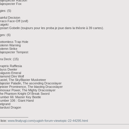
Majespecter Racoon
Majespecter Fox
ies: (5)
ainful Decision
raco Face-Off (snif)
aigeki
pstart Gobelin (toujours pour les proba je joue dans la théorie à 39 cartes).
ges: (6)
ottomless Trap Hole
Solemn Warning
olemn Strike
Majespecter Tempest
ra Deck: (15)
raptrix Rafflesia
Abyss Dweler
aigusto Emeral
iamond Dire Wolf
astel, The SkyBlaster Musketeer
ajester Paladin, The ascending Dracoslayer
gnister Prominence, The blasting Dracoslayer
inosaur Power, The Mighty Dracoslayer
The Phantom Knight Of Break Sword
umber 66: Master Key Beetle
umber 106 : Giant Hand
elgrand
tardust Dragon
_________________
liste:
www.finalyugi.com/yugioh-forum-viewtopic-22-44295.html