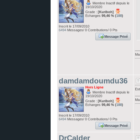
Membre Inactif depuis le
19/10/2020
Grade :
[Kuriboh]
Echanges
99,46 % (
188
)
Inscrit le 17/09/2010
6494
Messages/ 0 Contributions/ 0 Pts
Message Privé
__
Ma 
damdamdoumdu36
Hors Ligne
Est
Membre Inactif depuis le
__
19/10/2020
Ma 
Grade :
[Kuriboh]
Echanges
99,46 % (
188
)
Inscrit le 17/09/2010
6494
Messages/ 0 Contributions/ 0 Pts
Message Privé
DrCalder