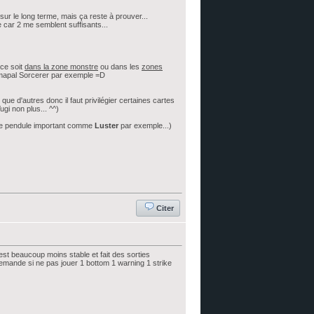
ur le long terme, mais ça reste à prouver...
le car 2 me semblent suffisants...
 ce soit
dans la zone monstre
ou dans les
zones
ormapal Sorcerer par exemple =D
que d'autres donc il faut privilégier certaines cartes
gi non plus... ^^)
re pendule important comme
Luster
par exemple...)
Citer
est beaucoup moins stable et fait des sorties
emande si ne pas jouer 1 bottom 1 warning 1 strike