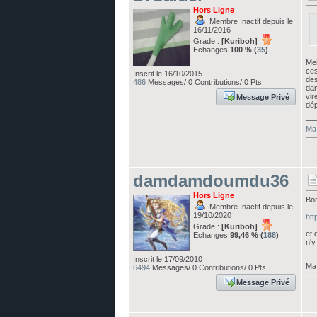
Hors Ligne
Membre Inactif depuis le
16/11/2016
Grade :
[Kuriboh]
Echanges
100 % (
35
)
Mei
ces
Inscrit le 16/10/2015
des
486
Messages/ 0 Contributions/ 0 Pts
dan
vir
Message Privé
dép
__
Ma 
damdamdoumdu36
Hors Ligne
Bon
Membre Inactif depuis le
19/10/2020
htt
Grade :
[Kuriboh]
et 
Echanges
99,46 % (
188
)
n'y
__
Inscrit le 17/09/2010
Ma 
6494
Messages/ 0 Contributions/ 0 Pts
Message Privé