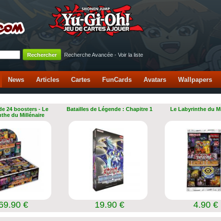
Recherche Avancée
-
Voir la liste
News
Articles
Cartes
FunCards
Avatars
Wallpapers
de 24 boosters - Le
Batailles de Légende : Chapitre 1
Le Labyrinthe du Mi
nthe du Millénaire
69.90 €
19.90 €
4.90 €