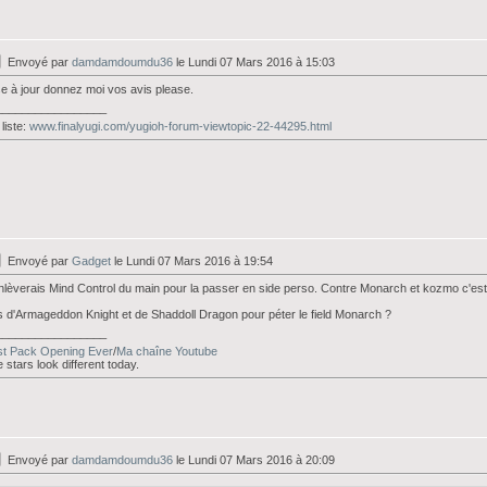
Envoyé par
damdamdoumdu36
le Lundi 07 Mars 2016 à 15:03
e à jour donnez moi vos avis please.
_________________
liste:
www.finalyugi.com/yugioh-forum-viewtopic-22-44295.html
Envoyé par
Gadget
le Lundi 07 Mars 2016 à 19:54
nlèverais Mind Control du main pour la passer en side perso. Contre Monarch et kozmo c'es
 d'Armageddon Knight et de Shaddoll Dragon pour péter le field Monarch ?
_________________
st Pack Opening Ever
/
Ma chaîne Youtube
 stars look different today.
Envoyé par
damdamdoumdu36
le Lundi 07 Mars 2016 à 20:09