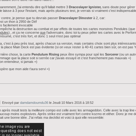
aremment, j'ai entendu dire qu'il fallait mettre 3
Dracoslayer
Ignister,
sans doute pour gérer s
le laisse à 3 pour l'instant, mais après plusieurs test, je verrais si vraiment c'est indispensab
 contre, je pense que tu devrais passer
Dracoslayer Dinoster
à 2, car:
est un thon à 2950 de Déf
ès facilement invocable
 empêche la destruction au combat et par effets de toutes tes cartes monstres Pendules (que
ndules
)...et ça ne concerne
que
l'adversaire, donc toi tu peux péter tes cartes avec le Perf
résumé, c'est très fort, et donc 1 seul n'est pas optimal
la, c'est à peu près tout, après chacun sa version, mais certains choix sont plus intéressants 
 la place Main Deck est pas évidente (si on veux rester à 40-41 cartes bien sûr, on est pas Yu
nière chose, la carte
Pendulum Rising
peux être sympa pour spé les
Sorcerer
(ou un aut
mage que la place soit si serrée car j'avais essayé et c'est franchement pas mauvais =)
on entendeur, si jamais =)
spère que mon aide t'aura servi =)
Envoyé par
damdamdoumdu36
le Jeudi 10 Mars 2016 à 18:52
 après moult tests la meilleure compo est celle avec les armageddon. Celle avec la trap line 
ucoup moins explosives. Après strike est vraiment fort contre kozmo et either. Donc je me d
ait une bonne idée. J'ai refais ma decklist et voici à quoi elle ressemble: