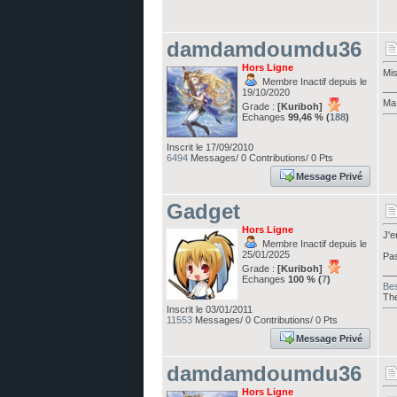
damdamdoumdu36
Hors Ligne
Mis
Membre Inactif depuis le
__
19/10/2020
Ma 
Grade :
[Kuriboh]
Echanges
99,46 % (
188
)
Inscrit le 17/09/2010
6494
Messages/ 0 Contributions/ 0 Pts
Message Privé
Gadget
Hors Ligne
J'e
Membre Inactif depuis le
25/01/2025
Pas
Grade :
[Kuriboh]
__
Echanges
100 % (
7
)
Be
The
Inscrit le 03/01/2011
11553
Messages/ 0 Contributions/ 0 Pts
Message Privé
damdamdoumdu36
Hors Ligne