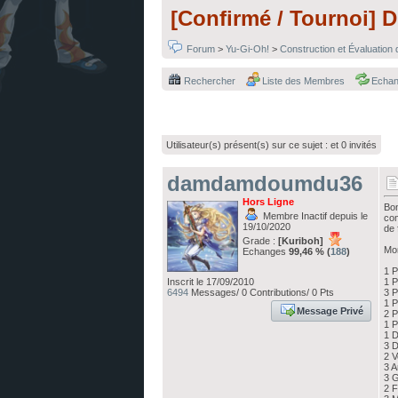
[Confirmé / Tournoi] D
Forum
>
Yu-Gi-Oh!
>
Construction et Évaluation
Rechercher
Liste des Membres
Echa
Utilisateur(s) présent(s) sur ce sujet :
et 0 invités
damdamdoumdu36
Hors Ligne
Bon
Membre Inactif depuis le
com
19/10/2020
de 
Grade :
[Kuriboh]
Mon
Echanges
99,46 % (
188
)
1 
Inscrit le 17/09/2010
1 P
6494
Messages/ 0 Contributions/ 0 Pts
3 P
1 P
Message Privé
2 P
1 P
1 D
3 
2 V
3 A
3 G
2 F