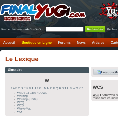
Rechercher une carte Yu-Gi-Oh! :
Recherc
Accueil
Boutique en Ligne
Forums
News
Articles
Cart
Le Lexique
Glossaire
Liste des M
W
WCS
1
A
B
C
D
E
F
G
H
I
J
K
L
M
N
O
P
Q
R
S
T
U
V
W
X
Y
Z
WaD / La Lady / DDWL
WCS
:
Acronyme d
Warning
réunissant les meill
Warning (Carte)
WCQ
WCS
Win-A-Mat
WU