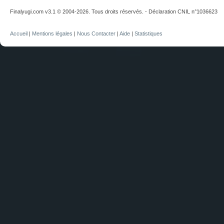
Finalyugi.com v3.1 © 2004-2026. Tous droits réservés. - Déclaration CNIL n°1036623
Accueil
|
Mentions légales
|
Nous Contacter
|
Aide
|
Statistiques