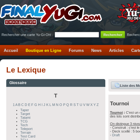
Rechercher une carte Yu-Gi-Oh! :
Recherc
Accueil
Boutique en Ligne
Forums
News
Articles
Cart
Le Lexique
Glossaire
Liste des M
T
Tournoi
1
A
B
C
D
E
F
G
H
I
J
K
L
M
N
O
P
Q
R
S
T
U
V
W
X
Y
Z
Taper
Tournoi
:
C'est un 
Target
des lots sont distri
Tatami
TCG
On distingue 3 niv
Tech
- Construit : c'est 
Teleport
- Deck scellé : 5 bo
Terrain
-
Draft
Test Card