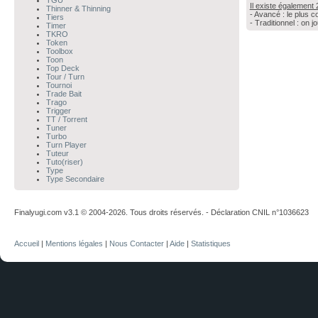
TGU
Il existe également 
Thinner & Thinning
- Avancé : le plus c
Tiers
- Traditionnel : on 
Timer
TKRO
Token
Toolbox
Toon
Top Deck
Tour / Turn
Tournoi
Trade Bait
Trago
Trigger
TT / Torrent
Tuner
Turbo
Turn Player
Tuteur
Tuto(riser)
Type
Type Secondaire
Finalyugi.com v3.1 © 2004-2026. Tous droits réservés. - Déclaration CNIL n°1036623
Accueil
|
Mentions légales
|
Nous Contacter
|
Aide
|
Statistiques