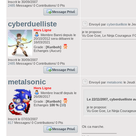
Inscrit le 30/09/2007
2485
Messages/ 0 Contributions/ 0 Pts
Message Privé
cyberduelliste
Envoyé par
cyberduelliste
le Je
Hors Ligne
je te propose:
Membre Banni depuis le
Vu Goe Goe, Le Ninja Courageux FOT
20/10/2012 sera débanni le
16/03/2021
Grade :
[Kuriboh]
Echanges (Aucun)
Inscrit le 30/09/2007
2485
Messages/ 0 Contributions/ 0 Pts
Message Privé
metalsonic
Envoyé par
metalsonic
le Jeudi
Hors Ligne
Membre Inactif depuis le
26/08/2017
Le 22/11/2007, cyberduelliste ava
Grade :
[Kuriboh]
Echanges
100 % (
10
)
je te propose:
Vu Goe Goe, Le Ninja Courageux 
Inscrit le 07/03/2007
817
Messages/ 0 Contributions/ 0 Pts
Ok ca marche.
Message Privé
___________________