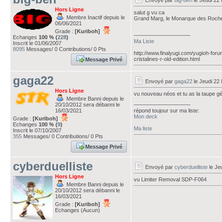
Envoyé par
big-ben
le Jeudi 22
Hors Ligne
salut g vu ca
Membre Inactif depuis le
Grand Marg, le Monarque des Roc
06/06/2021
Grade :
[Kuriboh]
___________________
Echanges
100 % (
228
)
Ma Liste
Inscrit le 01/06/2007
8095
Messages/ 0 Contributions/ 0 Pts
http://www.finalyugi.com/yugioh-for
cristalines-r-old-edition.html
Message Privé
gaga22
Envoyé par
gaga22
le Jeudi 22
Hors Ligne
vu nouveau néos et tu as la taupe g
Membre Banni depuis le
___________________
20/10/2012 sera débanni le
16/03/2021
répond toujour sur ma liste:
Mon deck
Grade :
[Kuriboh]
Echanges
100 % (
9
)
Ma liste
Inscrit le 07/10/2007
355
Messages/ 0 Contributions/ 0 Pts
Message Privé
cyberduelliste
Envoyé par
cyberduelliste
le Je
Hors Ligne
vu Limiter Removal SDP-F064
Membre Banni depuis le
20/10/2012 sera débanni le
16/03/2021
Grade :
[Kuriboh]
Echanges (Aucun)