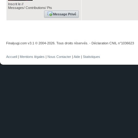
Inscrit le //
Messages/ Contributions/ Pts
Message Privé
Finalyugi.com v3.1 © 2004-2026. Tous droits réservés. - Déclaration CNIL n°1036623
Accueil
|
Mentions légales
|
Nous Contacter
|
Aide
|
Statistiques