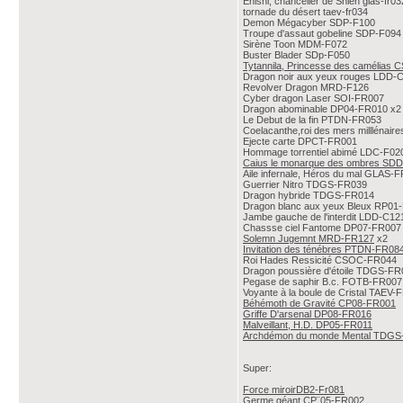
Enishi, chancelier de Shien glas-fr03
tornade du désert taev-fr034
Demon Mégacyber SDP-F100
Troupe d'assaut gobeline SDP-F094
Sirène Toon MDM-F072
Buster Blader SDp-F050
Tytannila, Princesse des camélias
Dragon noir aux yeux rouges LDD-
Revolver Dragon MRD-F126
Cyber dragon Laser SOI-FR007
Dragon abominable DP04-FR010 x2 
Le Debut de la fin PTDN-FR053
Coelacanthe,roi des mers milllénai
Ejecte carte DPCT-FR001
Hommage torrentiel abimé LDC-F02
Caius le monarque des ombres SD
Aile infernale, Héros du mal GLAS-
Guerrier Nitro TDGS-FR039
Dragon hybride TDGS-FR014
Dragon blanc aux yeux Bleux RP01
Jambe gauche de l'interdit LDD-C12
Chassse ciel Fantome DP07-FR007
Solemn Jugemnt MRD-FR127
x2
Invitation des ténébres PTDN-FR08
Roi Hades Ressicité CSOC-FR044
Dragon poussière d'étoile TDGS-FR
Pegase de saphir B.c. FOTB-FR007
Voyante à la boule de Cristal TAEV-
Béhémoth de Gravité CP08-FR001
Griffe D'arsenal DP08-FR016
Malveillant, H.D. DP05-FR011
Archdémon du monde Mental TDGS
Super:
Force miroirDB2-Fr081
Germe géant CP¨05-FR002