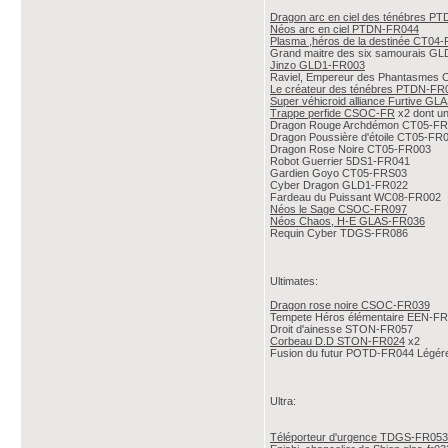
Dragon arc en ciel des ténébres P
Néos arc en ciel PTDN-FR044
Plasma ,héros de la destinée CT04
Grand maitre des six samourais G
Jinzo GLD1-FR003
Raviel, Empereur des Phantasmes
Le créateur des ténébres PTDN-FR
Super véhicroid alliance Furtive G
Trappe perfide CSOC-FR
x2 dont un
Dragon Rouge Archdémon CT05-F
Dragon Poussière d'étoile CT05-FR
Dragon Rose Noire CT05-FR003
Robot Guerrier 5DS1-FR041
Gardien Goyo CT05-FRS03
Cyber Dragon GLD1-FR022
Fardeau du Puissant WC08-FR002
Néos le Sage CSOC-FR097
Néos Chaos, H-E GLAS-FR036
Requin Cyber TDGS-FR086
Ultimates:
Dragon rose noire CSOC-FR039
Tempete Héros élémentaire EEN-F
Droit d'ainesse STON-FR057
Corbeau D.D STON-FR024
x2
Fusion du futur POTD-FR044 Légére
Ultra:
Téléporteur d'urgence TDGS-FR053