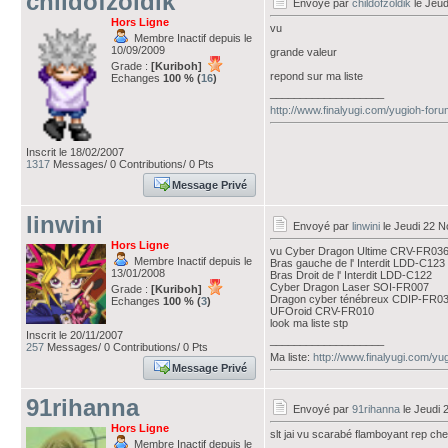
childofzoldik
Envoyé par
childofzoldik
le Jeu
Hors Ligne
vu
Membre Inactif depuis le
10/09/2009
grande valeur
Grade :
[Kuriboh]
repond sur ma liste
Echanges
100 % (
16
)
___________________
http://www.finalyugi.com/yugioh-for
Inscrit le 18/02/2007
1317
Messages/ 0 Contributions/ 0 Pts
Message Privé
linwini
Envoyé par
linwini
le Jeudi 22 
Hors Ligne
vu Cyber Dragon Ultime CRV-FR03
Membre Inactif depuis le
Bras gauche de l' Interdit LDD-C123
13/01/2008
Bras Droit de l' Interdit LDD-C122
Cyber Dragon Laser SOI-FR007
Grade :
[Kuriboh]
Dragon cyber ténébreux CDIP-FR0
Echanges
100 % (
3
)
UFOroid CRV-FR010
look ma liste stp
Inscrit le 20/11/2007
___________________
257
Messages/ 0 Contributions/ 0 Pts
Ma liste:
http://www.finalyugi.com/yu
Message Privé
91rihanna
Envoyé par
91rihanna
le Jeudi 
Hors Ligne
slt jai vu scarabé flamboyant rep che
Membre Inactif depuis le