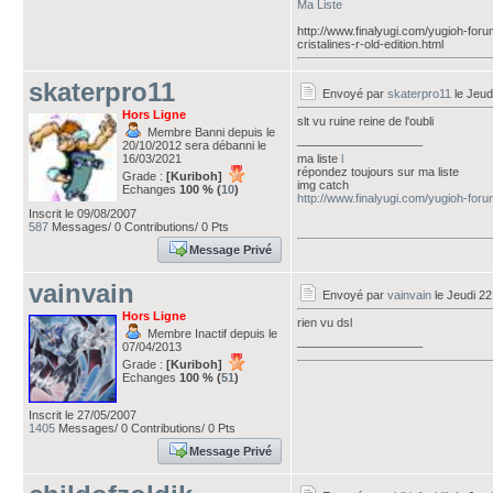
Ma Liste
http://www.finalyugi.com/yugioh-for
cristalines-r-old-edition.html
skaterpro11
Envoyé par
skaterpro11
le Jeud
Hors Ligne
slt vu ruine reine de l'oubli
Membre Banni depuis le
___________________
20/10/2012 sera débanni le
16/03/2021
ma liste
l
répondez toujours sur ma liste
Grade :
[Kuriboh]
img catch
Echanges
100 % (
10
)
http://www.finalyugi.com/yugioh-fo
Inscrit le 09/08/2007
587
Messages/ 0 Contributions/ 0 Pts
Message Privé
vainvain
Envoyé par
vainvain
le Jeudi 2
Hors Ligne
rien vu dsl
Membre Inactif depuis le
___________________
07/04/2013
Grade :
[Kuriboh]
Echanges
100 % (
51
)
Inscrit le 27/05/2007
1405
Messages/ 0 Contributions/ 0 Pts
Message Privé