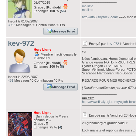
___________________
02/07/2018
ma liste
Grade :
[Kuriboh]
ma liste
Echanges
100 % (
56
)
http://dto3.skyrock.com/
===> mon bl
Inscrit le 01/09/2007
3062
Messages/ 0 Contributions/ 0 Pts
Message Privé
kev-972
Envoyé par
kev-972
le Vendred
Hors Ligne
vu
Membre Inactif depuis le
19/09/2009
Néos flamboyant, Héros élémentai
Grande valeur FOTB- FR033 TRES
Grade :
[Kuriboh]
Cyber Dragon CRV-FR015
Echanges
100 % (
8
)
Super Véhicroid Méga-Foreur POT
Scarabée Flamboyant Néo-Spacie
Inscrit le 22/08/2007
451
Messages/ 0 Contributions/ 0 Pts
REGARDE POUR MES RECHERCH
Message Privé
[ Dernière modification par kev-972 
___________________
ma liste
http://www.finalyugi.com/yugioh-for
Hors Ligne
Envoyé par
le Vendredi 23 Nov
Banni depuis le // sera
débanni le //
vu grandmarg et grande valeur
Grade :
[]
Echanges
75 % (
4
)
Look ma liste et reponds dessus stp