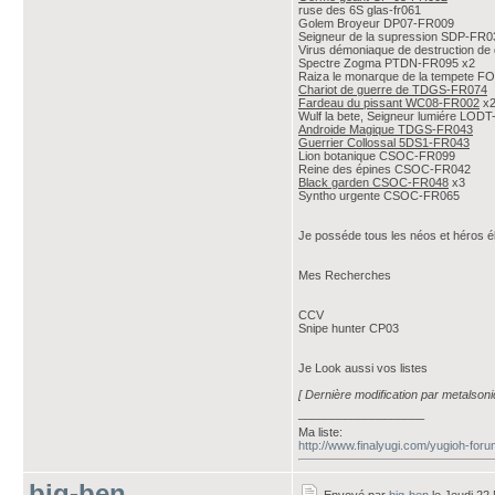
ruse des 6S glas-fr061
Golem Broyeur DP07-FR009
Seigneur de la supression SDP-FR0
Virus démoniaque de destruction d
Spectre Zogma PTDN-FR095 x2
Raiza le monarque de la tempete 
Chariot de guerre de TDGS-FR074
Fardeau du pissant WC08-FR002
x
Wulf la bete, Seigneur lumiére LOD
Androide Magique TDGS-FR043
Guerrier Collossal 5DS1-FR043
Lion botanique CSOC-FR099
Reine des épines CSOC-FR042
Black garden CSOC-FR048
x3
Syntho urgente CSOC-FR065
Je posséde tous les néos et héros él
Mes Recherches
CCV
Snipe hunter CP03
Je Look aussi vos listes
[ Dernière modification par metalsoni
___________________
Ma liste:
http://www.finalyugi.com/yugioh-for
big-ben