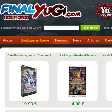
Rechercher une carte Yu-Gi-Oh! :
Recherc
Accueil
Boutique en Ligne
Forums
News
Articles
Cart
Batailles de Légende : Chapitre 1
Le Labyrinthe du Millénaire
Kit de
19.90 €
4.90 €