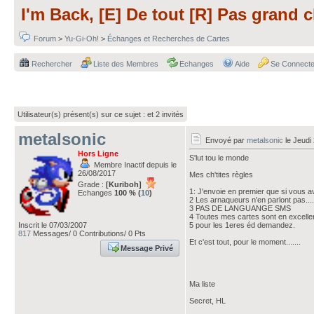
I'm Back, [E] De tout [R] Pas grand c
Forum
>
Yu-Gi-Oh!
>
Échanges et Recherches de Cartes
Rechercher
Liste des Membres
Echanges
Aide
Se Connecte
Utilisateur(s) présent(s) sur ce sujet :
et 2 invités
metalsonic
Envoyé par
metalsonic
le Jeudi
Hors Ligne
S'lut tou le monde
Membre Inactif depuis le
26/08/2017
Mes ch'tites règles
Grade :
[Kuriboh]
1: J'envoie en premier que si vous 
Echanges
100 % (
10
)
2 Les arnaqueurs n'en parlont pas....
3 PAS DE LANGUANGE SMS
4 Toutes mes cartes sont en excellen
5 pour les 1eres éd demandez.
Inscrit le 07/03/2007
817
Messages/ 0 Contributions/ 0 Pts
Et c'est tout, pour le moment.......
Message Privé
Ma liste
Secret, HL