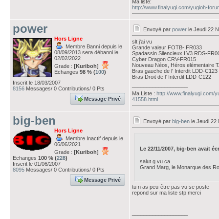
Ma liste:
http://www.finalyugi.com/yugioh-for
power
Envoyé par
power
le Jeudi 22 
Hors Ligne
slt j'ai vu
Membre Banni depuis le
Grande valeur FOTB- FR033
08/09/2013 sera débanni le
Spadassin Silencieux LV3 RDS-FR0
02/02/2022
Cyber Dragon CRV-FR015
Nouveau Néos, Héros elémentaire
Grade :
[Kuriboh]
Bras gauche de l' Interdit LDD-C123
Echanges
98 % (
100
)
Bras Droit de l' Interdit LDD-C122
Inscrit le 18/03/2007
___________________
8156
Messages/ 0 Contributions/ 0 Pts
Ma Liste :
http://www.finalyugi.com/
Message Privé
41558.html
big-ben
Envoyé par
big-ben
le Jeudi 22
Hors Ligne
Membre Inactif depuis le
06/06/2021
Le 22/11/2007, big-ben avait écri
Grade :
[Kuriboh]
Echanges
100 % (
228
)
salut g vu ca
Inscrit le 01/06/2007
Grand Marg, le Monarque des 
8095
Messages/ 0 Contributions/ 0 Pts
Message Privé
tu n as peu-être pas vu se poste
repond sur ma liste stp merci
___________________