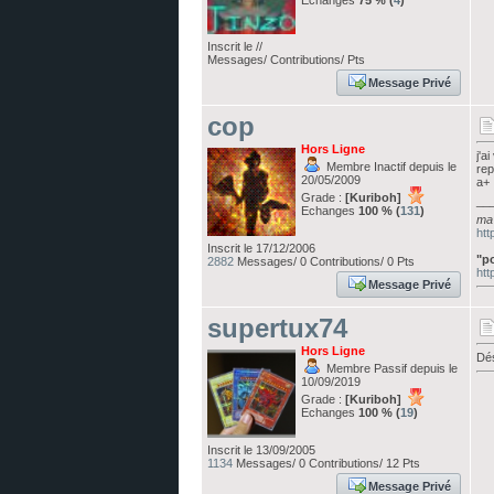
Echanges
75 % (
4
)
Inscrit le //
Messages/ Contributions/ Pts
Message Privé
cop
Hors Ligne
j'a
Membre Inactif depuis le
rep
20/05/2009
a+
Grade :
[Kuriboh]
__
Echanges
100 % (
131
)
ma 
htt
Inscrit le 17/12/2006
"po
2882
Messages/ 0 Contributions/ 0 Pts
htt
Message Privé
supertux74
Hors Ligne
Dés
Membre Passif depuis le
10/09/2019
Grade :
[Kuriboh]
Echanges
100 % (
19
)
Inscrit le 13/09/2005
1134
Messages/ 0 Contributions/ 12 Pts
Message Privé