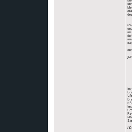
bla
sh
bla
dr
des
rar
coc
met
de
ma
cap
co
]M
In
Dra
Vé
Dr
Né
Imp
Cra
Re
Mor
San
[ D