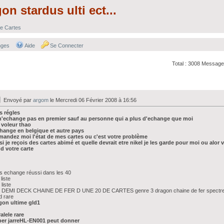
on stardus ulti ect...
e Cartes
nges
Aide
Se Connecter
Total : 3008 Message
Envoyé par
argom
le Mercredi 06 Février 2008 à 16:56
s régles
 n'echange pas en premier sauf au personne qui a plus d'echange que moi
 voleur thao
change en belgique et autre pays
mandez moi l'état de mes cartes ou c'est votre problème
si je reçois des cartes abimé et quelle devrait etre nikel je les garde pour moi ou a
d votre carte
 echange réussi dans les 40
liste
 liste
 DEMI DECK CHAINE DE FER D UNE 20 DE CARTES genre 3 dragon chaine de fer spectre z
d rare
gon ultime gld1
alele rare
ber jarreHL-EN001 peut donner