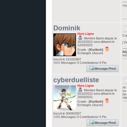
__
htt
Dominik
Hors Ligne
Com
Membre Banni depuis le
16/10/2012 sera débanni le
[ D
12/03/2021
__
Grade :
[Kuriboh]
Ré
Echanges (Aucun)
ht
Inscrit le 21/10/2007
3900
Messages/ 0 Contributions/ 0 Pts
Message Privé
cyberduelliste
Hors Ligne
slt
Membre Banni depuis le
vu
20/10/2012 sera débanni le
j'a
16/03/2021
rép
Grade :
[Kuriboh]
Echanges (Aucun)
Inscrit le 30/09/2007
2485
Messages/ 0 Contributions/ 0 Pts
Message Privé