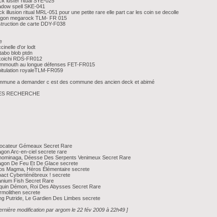
ck luster ritual SYE-025
adow spell SKE-041
ck illusion ritual MRL-051 pour une petite rare elle part car les coin se decolle
agon megarock TLM- FR 015
truction de carte DDY-F038
e
cinelle d'or lodt
abo blob ptdn
koichi RDS-FR012
mmouth au longue défenses FET-FR015
itulation royaleTLM-FR059
mmune a demander c est des commune des ancien deck et abimé
ES RECHERCHE
vocateur Gémeaux Secret Rare
gon Arc-en-ciel secrete rare
nominaga, Déesse Des Serpents Venimeux Secret Rare
agon De Feu Et De Glace secrete
os Magma, Héros Élémentaire secrete
act Cyberténébreux ! secrete
nium Fish Secret Rare
quin Démon, Roi Des Abysses Secret Rare
molithen secrete
g Putride, Le Gardien Des Limbes secrete
ernière modification par argom le 22 fév 2009 à 22h49 ]