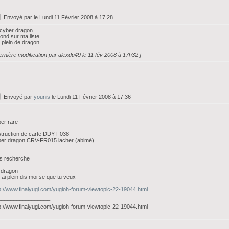
Envoyé par
le Lundi 11 Février 2008 à 17:28
cyber dragon
ond sur ma liste
i plein de dragon
ernière modification par alexdu49 le 11 fév 2008 à 17h32 ]
Envoyé par
younis
le Lundi 11 Février 2008 à 17:36
er rare
truction de carte DDY-F038
ber dragon CRV-FR015 lacher (abimé)
s recherche
 dragon
n ai plein dis moi se que tu veux
p://www.finalyugi.com/yugioh-forum-viewtopic-22-19044.html
_________________
p://www.finalyugi.com/yugioh-forum-viewtopic-22-19044.html