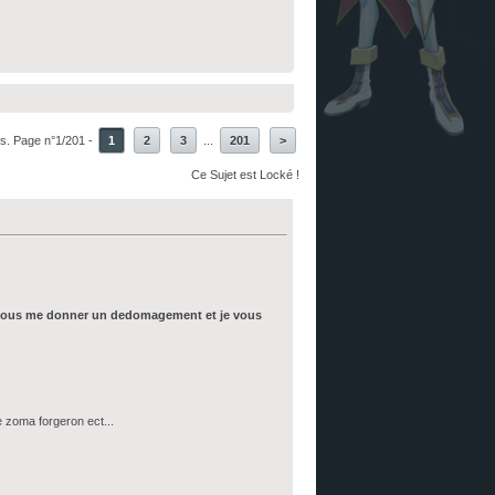
s. Page n°1/201 -
1
2
3
...
201
>
Ce Sujet est Locké !
lor vous me donner un dedomagement et je vous
oma forgeron ect...