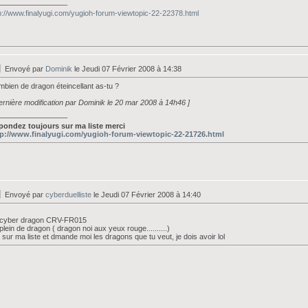
_________________
p://www.finalyugi.com/yugioh-forum-viewtopic-22-22378.html
Envoyé par
Dominik
le Jeudi 07 Février 2008 à 14:38
bien de dragon éteincellant as-tu ?
ernière modification par Dominik le 20 mar 2008 à 14h46 ]
_________________
pondez toujours sur ma liste merci
tp://www.finalyugi.com/yugioh-forum-viewtopic-22-21726.html
Envoyé par
cyberduelliste
le Jeudi 07 Février 2008 à 14:40
 cyber dragon CRV-FR015
i plein de dragon ( dragon noi aux yeux rouge..........)
 sur ma liste et dmande moi les dragons que tu veut, je dois avoir lol