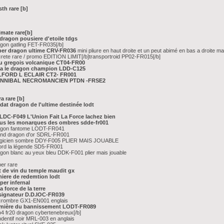
th rare [b]
imate rare[b]
]dragon pousiere d'etoile tdgs
gon gatling FET-FR035[/b]
ber dragon ultime CRV-FR036
mini pliure en haut droite et un peut abimé en bas a droite ma
rete rare / promo EDITION LIMIT[/b]transportroid PP02-FR015[/b]
u gregois volcanique CT04-FR00
ia le dragon champion LDD-C125
LFORD L ECLAIR CT2- FR001
NNIBAL NECROMANCIEN PTDN -FRSE2
ra rare [b]
dat dragon de l'ultime destinée lodt
]LDC-F049 L'Union Fait La Force lachez bien
ius les monarques des ombres sdde-fr001
agon fantome LODT-FR041
and dragon d'or SDRL-FR001
gicien sombre DDY-F005 PLIER MAIS JOUABLE
ford la légende SD5-FR001
gon blanc au yeux bleu DDK-F001 plier mais jouable
er rare
t de vin du temple maudit gx
miere de redemtion lodt
per infernal
a force de la terre
signateur D.D.IOC-FR039
crombre GX1-EN001 englais
mière du bannissement LODT-FR089
4 fr20 dragon cybertenebreux[/b]
dentif noir MRL-003 en anglais