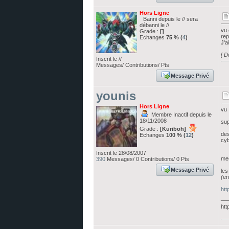
Hors Ligne
Banni depuis le // sera
débanni le //
vu 
Grade :
[]
rep
Echanges
75 % (
4
)
J'a
[ D
Inscrit le //
Messages/ Contributions/ Pts
Message Privé
younis
Hors Ligne
vu
Membre Inactif depuis le
18/11/2008
sup
Grade :
[Kuriboh]
des
Echanges
100 % (
12
)
cy
Inscrit le 28/08/2007
me
390
Messages/ 0 Contributions/ 0 Pts
Message Privé
les
j'e
htt
__
htt