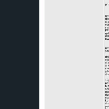
gos
ult
[b
dra
cy
sec
FE
ga
GI
HA
ult
sol
[b
ca
dr
gr
ma
gil
dra
sup
po
lu
sni
gai
de
ne
Lu
dpo
pen