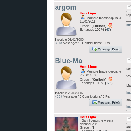
argom
Hors Ligne
re
Membre Inactif depuis le
__
18/01/2011
htt
Grade :
[Kuriboh]
Echanges
100 % (
47
)
Inscrit le 02/02/2008
3678
Messages/ 0 Contributions/ 0 Pts
Message Privé
Blue-Ma
Hors Ligne
sal
Membre Inactif depuis le
28/10/2018
cy
Grade :
[Kuriboh]
__
Echanges
100 % (
175
)
Ma 
htt
Inscrit le 25/03/2007
4639
Messages/ 0 Contributions/ 0 Pts
aut
Message Privé
htt
Hors Ligne
Banni depuis le // sera
débanni le //
sal
Grade :
[]