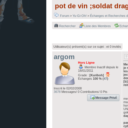
pot de vin ;soldat drag
Forum
>
Yu-Gi-Oh!
>
Échanges et Recherches d
Rechercher
Liste des Membres
Echa
Utilisateur(s) présent(s) sur ce sujet :
et 0 invités
argom
Hors Ligne
Me
Membre Inactif depuis le
je
18/01/2011
les
je
Grade :
[Kuriboh]
de
Echanges
100 % (
47
)
[b]
ren
Inscrit le 02/02/2008
3678
Messages/ 0 Contributions/ 0 Pts
Message Privé
mes
ma 
hor
UN
gol
da
par
cy