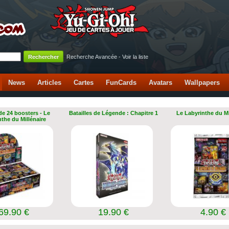
Recherche Avancée
-
Voir la liste
News
Articles
Cartes
FunCards
Avatars
Wallpapers
de 24 boosters - Le
Batailles de Légende : Chapitre 1
Le Labyrinthe du Mi
nthe du Millénaire
69.90 €
19.90 €
4.90 €