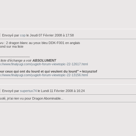
Envoyé par
cop
le Jeudi 07 Février 2008 à 17:58
i vu : 2 dragon blanc au yeux bleu DDK-F001 en anglais
ond sur ma liste
_________________
liste d'échange a voir
ABSOLUMENT
p://www.finalyugi.com/yugioh-forum-viewtopic-22-12617.html
ur ceux qui ont du lourd et qui veulent du lourd" = krzysztof
p://www.finalyugi.com/yugioh-forum-viewtopic-22-13156.html
Envoyé par
supertux74
le Lundi 11 Février 2008 à 16:24
olé, jn'ai rien vu pour Dragon Abominable...