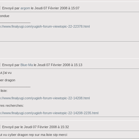
Envoyé par
argom
le Jeudi 07 Février 2008 à 15:07
pondue
_________________
p://www.finalyugi.com/yugioh-forum-viewtopic-22-22378.html
Envoyé par
Blue-Ma
le Jeudi 07 Février 2008 à 15:13
ut.j'ai vu
ber dragon
_________________
liste:
p://www.finalyugi.com/yugioh-forum-viewtopic-22-14208.html
res recherches:
p://www.finalyugi.com/yugioh-forum-viewtopic-22-14208-2235.html
Envoyé par
le Jeudi 07 Février 2008 à 15:32
ut vu cyber dragon rep sur ma liste stp merci