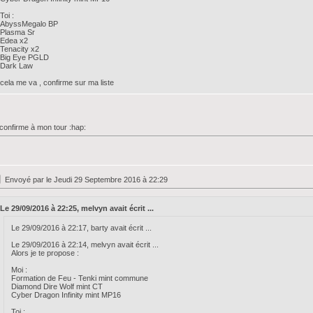
Toi :
AbyssMegalo BP
Plasma Sr
Edea x2
Tenacity x2
Big Eye PGLD
Dark Law
cela me va , confirme sur ma liste
confirme à mon tour :hap:
Envoyé par
le Jeudi 29 Septembre 2016 à 22:29
Le 29/09/2016 à 22:25, melvyn avait écrit ...
Le 29/09/2016 à 22:17, barty avait écrit ...
Le 29/09/2016 à 22:14, melvyn avait écrit ...
Alors je te propose :
Moi :
Formation de Feu - Tenki mint commune
Diamond Dire Wolf mint CT
Cyber Dragon Infinity mint MP16
Toi :