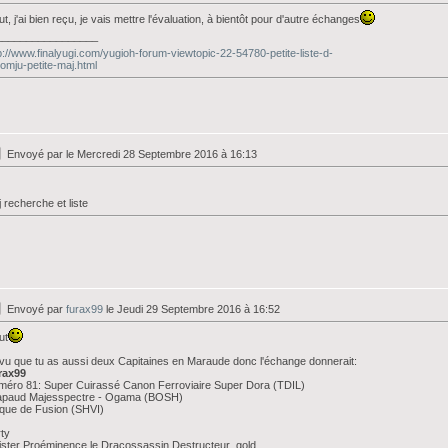
ut, j'ai bien reçu, je vais mettre l'évaluation, à bientôt pour d'autre échanges
_________________
p://www.finalyugi.com/yugioh-forum-viewtopic-22-54780-petite-liste-d-
omju-petite-maj.html
Envoyé par
le Mercredi 28 Septembre 2016 à 16:13
 recherche et liste
Envoyé par
furax99
le Jeudi 29 Septembre 2016 à 16:52
ut
i vu que tu as aussi deux Capitaines en Maraude donc l'échange donnerait:
rax99
éro 81: Super Cuirassé Canon Ferroviaire Super Dora (TDIL)
apaud Majesspectre - Ogama (BOSH)
que de Fusion (SHVI)
ty
ister Proéminence le Dracossassin Destructeur gold