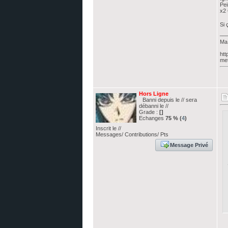
Pei
x2 
Si 
__
Ma 
htt
met
Hors Ligne
Banni depuis le // sera
débanni le //
Grade :
[]
Echanges
75 % (
4
)
Inscrit le //
Messages/ Contributions/ Pts
Message Privé