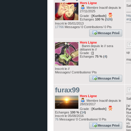
Hors Ligne
Sal
Membre Inactif depuis le
__
27/11/2025
htt
Grade :
[Kuriboh]
arg
Echanges
100 % (
526
)
Inscrit le 05/01/2013
17766
Messages/ 0 Contributions/ 0 Pts
Message Privé
Hors Ligne
Banni depuis le // sera
débanni le //
up
Grade :
[]
Echanges
75 % (
4
)
maj
Inscrit le //
Messages/ Contributions/ Pts
Message Privé
furax99
Hors Ligne
Sal
Membre Inactif depuis le
28/03/2017
j'a
Grade :
[Kuriboh]
Fu
Echanges
100 % (
14
)
Num
Inscrit le 05/08/2016
Cr
76
Messages/ 0 Contributions/ 0 Pts
Pla
vs
Message Privé
Bar
Ign