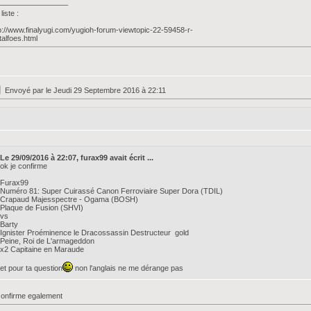
_________________
liste :
p://www.finalyugi.com/yugioh-forum-viewtopic-22-59458-r-
alfoes.html
Envoyé par
le Jeudi 29 Septembre 2016 à 22:11
Le 29/09/2016 à 22:07, furax99 avait écrit ...
ok je confirme
Furax99
Numéro 81: Super Cuirassé Canon Ferroviaire Super Dora (TDIL)
Crapaud Majesspectre - Ogama (BOSH)
Plaque de Fusion (SHVI)
vs
Barty
Ignister Proéminence le Dracossassin Destructeur gold
Peine, Roi de L'armageddon
x2 Capitaine en Maraude
et pour ta question
non l'anglais ne me dérange pas
confirme egalement