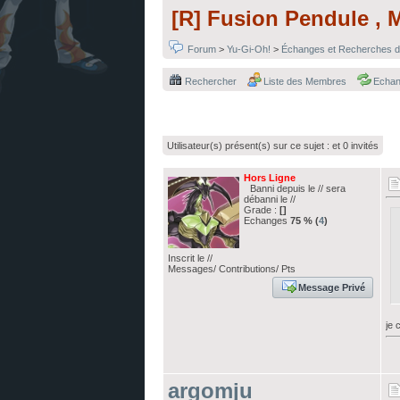
[R] Fusion Pendule , 
Forum
>
Yu-Gi-Oh!
>
Échanges et Recherches d
Rechercher
Liste des Membres
Echa
Utilisateur(s) présent(s) sur ce sujet :
et 0 invités
Hors Ligne
Banni depuis le // sera
débanni le //
Grade :
[]
Echanges
75 % (
4
)
Inscrit le //
Messages/ Contributions/ Pts
Message Privé
je 
argomju