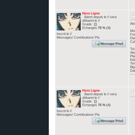
Hors Ligne
Banni depuis le // sera
débanni le //
Alo
Grade :
[]
Echanges
75 % (
4
)
Moi
Inscrit le //
For
Messages/ Contributions/ Pts
Dia
Cyb
Message Privé
Toi 
Ab
Pl
Ed
Ten
Bi
Da
Hors Ligne
Banni depuis le // sera
débanni le //
Grade :
[]
Echanges
75 % (
4
)
Inscrit le //
Messages/ Contributions/ Pts
Message Privé