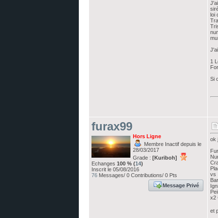
J'a
si
loi
Tra
Tri
num
mur
J'a
1 L
For
Si 
furax99
Hors Ligne
ok 
Membre Inactif depuis le
28/03/2017
Fu
Num
Grade :
[Kuriboh]
Cr
Echanges
100 % (
14
)
Pla
Inscrit le 05/08/2016
vs
76
Messages/ 0 Contributions/ 0 Pts
Bar
Message Privé
Ign
Pei
x2 
et 