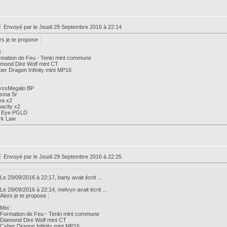
Envoyé par
le Jeudi 29 Septembre 2016 à 22:14
rs je te propose :
 :
mation de Feu - Tenki mint commune
mond Dire Wolf mint CT
er Dragon Infinity mint MP16
:
yssMegalo BP
asma Sr
ea x2
acity x2
g Eye PGLD
rk Law
Envoyé par
le Jeudi 29 Septembre 2016 à 22:25
Le 29/09/2016 à 22:17, barty avait écrit ...
Le 29/09/2016 à 22:14, melvyn avait écrit ...
Alors je te propose :
Moi :
Formation de Feu - Tenki mint commune
Diamond Dire Wolf mint CT
Cyber Dragon Infinity mint MP16