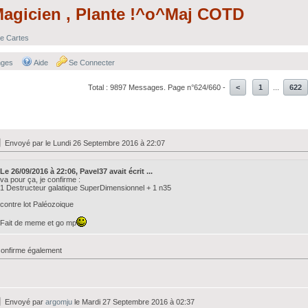
Magicien , Plante !^o^Maj COTD
e Cartes
nges
Aide
Se Connecter
Total : 9897 Messages. Page n°624/660 -
<
1
...
622
Envoyé par
le Lundi 26 Septembre 2016 à 22:07
Le 26/09/2016 à 22:06, Pavel37 avait écrit ...
va pour ça, je confirme :
1 Destructeur galatique SuperDimensionnel + 1 n35
contre lot Paléozoique
Fait de meme et go mp
confirme également
Envoyé par
argomju
le Mardi 27 Septembre 2016 à 02:37