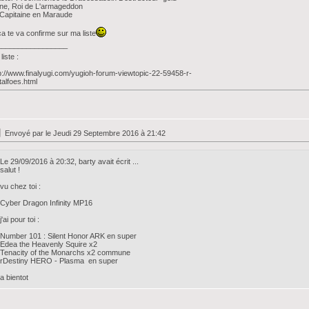
ne, Roi de L'armageddon
Capitaine en Maraude
ça te va confirme sur ma liste
_________________
liste :
p://www.finalyugi.com/yugioh-forum-viewtopic-22-59458-r-
alfoes.html
Envoyé par
le Jeudi 29 Septembre 2016 à 21:42
Le 29/09/2016 à 20:32, barty avait écrit ...
salut !
vu chez toi :
Cyber Dragon Infinity MP16
j'ai pour toi :
Number 101 : Silent Honor ARK en super
Edea the Heavenly Squire x2
Tenacity of the Monarchs x2 commune
rDestiny HERO - Plasma en super
a bientot