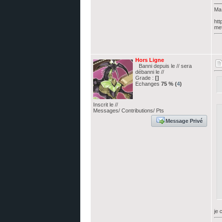
__
Ma 
htt
met
Hors Ligne
Banni depuis le // sera
débanni le //
Grade :
[]
Echanges
75 % (
4
)
Inscrit le //
Messages/ Contributions/ Pts
Message Privé
je 