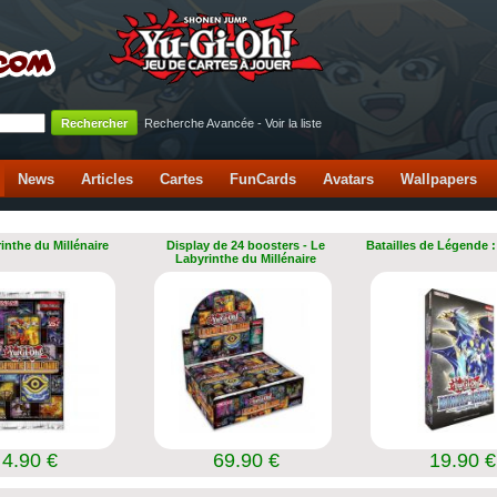
Recherche Avancée
-
Voir la liste
News
Articles
Cartes
FunCards
Avatars
Wallpapers
inthe du Millénaire
Display de 24 boosters - Le
Batailles de Légende :
Labyrinthe du Millénaire
4.90 €
69.90 €
19.90 €