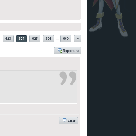
623
624
625
626
...
660
>
Répondre
Citer