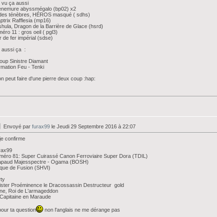
i vu ça aussi
rènemure abyssmégalo (bp02) x2
 des ténèbres, HÉROS masqué ( sdhs)
ptrix Rafflesia (mp16)
shula, Dragon de la Barrière de Glace (hsrd)
éro 11 : gros oeil ( pgl3)
 de fer impérial (sdse)
i aussi ça :
oup Sinistre Diamant
mation Feu - Tenki
on peut faire d'une pierre deux coup :hap:
Envoyé par
furax99
le Jeudi 29 Septembre 2016 à 22:07
je confirme
rax99
éro 81: Super Cuirassé Canon Ferroviaire Super Dora (TDIL)
apaud Majesspectre - Ogama (BOSH)
que de Fusion (SHVI)
ty
ister Proéminence le Dracossassin Destructeur gold
ne, Roi de L'armageddon
Capitaine en Maraude
pour ta question
non l'anglais ne me dérange pas