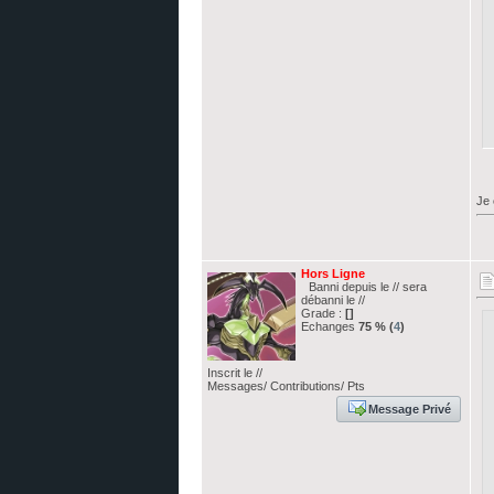
Je 
Hors Ligne
Banni depuis le // sera
débanni le //
Grade :
[]
Echanges
75 % (
4
)
Inscrit le //
Messages/ Contributions/ Pts
Message Privé