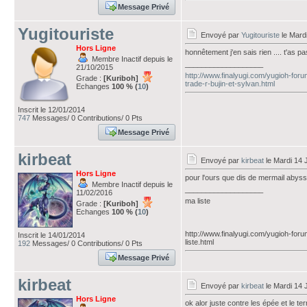
Message Privé
Yugitouriste
Envoyé par
Yugitouriste
le Mard
Hors Ligne
honnêtement j'en sais rien .... t'as p
Membre Inactif depuis le
___________________
21/10/2015
http://www.finalyugi.com/yugioh-fo
Grade :
[Kuriboh]
trade-r-bujin-et-sylvan.html
Echanges
100 % (
10
)
Inscrit le 12/01/2014
747
Messages/ 0 Contributions/ 0 Pts
Message Privé
kirbeat
Envoyé par
kirbeat
le Mardi 14 
Hors Ligne
pour l'ours que dis de mermail abyss
Membre Inactif depuis le
___________________
11/02/2016
ma liste
Grade :
[Kuriboh]
Echanges
100 % (
10
)
http://www.finalyugi.com/yugioh-for
Inscrit le 14/01/2014
liste.html
192
Messages/ 0 Contributions/ 0 Pts
Message Privé
kirbeat
Envoyé par
kirbeat
le Mardi 14 
Hors Ligne
ok alor juste contre les épée et le te