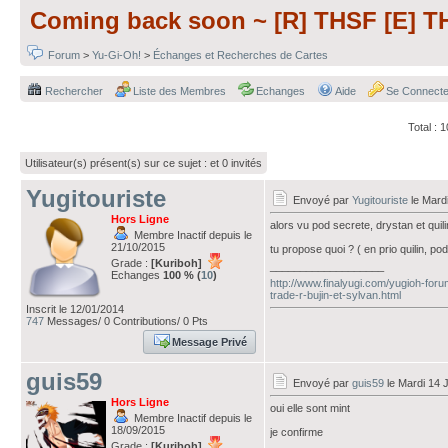
Coming back soon ~ [R] THSF [E] T
Forum
>
Yu-Gi-Oh!
>
Échanges et Recherches de Cartes
Rechercher
Liste des Membres
Echanges
Aide
Se Connecte
Total :
Utilisateur(s) présent(s) sur ce sujet :
et 0 invités
Yugitouriste
Envoyé par
Yugitouriste
le Mard
Hors Ligne
alors vu pod secrete, drystan et quilin 
Membre Inactif depuis le
21/10/2015
tu propose quoi ? ( en prio quilin, pod
Grade :
[Kuriboh]
___________________
Echanges
100 % (
10
)
http://www.finalyugi.com/yugioh-fo
trade-r-bujin-et-sylvan.html
Inscrit le 12/01/2014
747
Messages/ 0 Contributions/ 0 Pts
Message Privé
guis59
Envoyé par
guis59
le Mardi 14 
Hors Ligne
oui elle sont mint
Membre Inactif depuis le
18/09/2015
je confirme
Grade :
[Kuriboh]