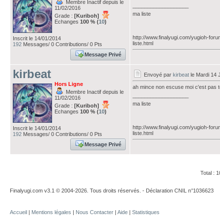
Membre Inactif depuis le
___________________
11/02/2016
ma liste
Grade :
[Kuriboh]
Echanges
100 % (
10
)
http://www.finalyugi.com/yugioh-for
Inscrit le 14/01/2014
liste.html
192
Messages/ 0 Contributions/ 0 Pts
Message Privé
kirbeat
Envoyé par
kirbeat
le Mardi 14 
Hors Ligne
ah mince non escuse moi c'est pas toi 
Membre Inactif depuis le
___________________
11/02/2016
ma liste
Grade :
[Kuriboh]
Echanges
100 % (
10
)
http://www.finalyugi.com/yugioh-for
Inscrit le 14/01/2014
liste.html
192
Messages/ 0 Contributions/ 0 Pts
Message Privé
Total :
Finalyugi.com v3.1 © 2004-2026. Tous droits réservés. - Déclaration CNIL n°1036623
Accueil
|
Mentions légales
|
Nous Contacter
|
Aide
|
Statistiques