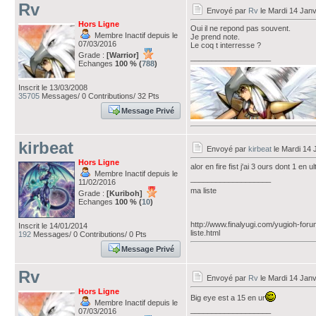
Rv
Envoyé par
Rv
le Mardi 14 Janv
Hors Ligne
Oui il ne repond pas souvent.
Membre Inactif depuis le
Je prend note.
07/03/2016
Le coq t interresse ?
Grade :
[Warrior]
___________________
Echanges
100 % (
788
)
Inscrit le 13/03/2008
35705
Messages/ 0 Contributions/ 32 Pts
Message Privé
kirbeat
Envoyé par
kirbeat
le Mardi 14 
Hors Ligne
alor en fire fist j'ai 3 ours dont 1 en
Membre Inactif depuis le
___________________
11/02/2016
ma liste
Grade :
[Kuriboh]
Echanges
100 % (
10
)
http://www.finalyugi.com/yugioh-for
Inscrit le 14/01/2014
liste.html
192
Messages/ 0 Contributions/ 0 Pts
Message Privé
Rv
Envoyé par
Rv
le Mardi 14 Janv
Hors Ligne
Big eye est a 15 en ur
Membre Inactif depuis le
___________________
07/03/2016