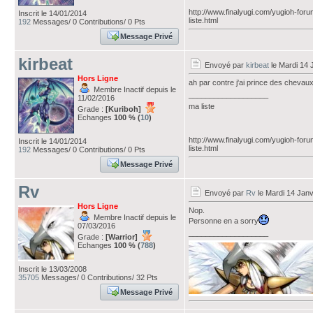
http://www.finalyugi.com/yugioh-for
Inscrit le 14/01/2014
liste.html
192
Messages/ 0 Contributions/ 0 Pts
Message Privé
kirbeat
Envoyé par
kirbeat
le Mardi 14 
Hors Ligne
ah par contre j'ai prince des chevaux 
Membre Inactif depuis le
___________________
11/02/2016
ma liste
Grade :
[Kuriboh]
Echanges
100 % (
10
)
http://www.finalyugi.com/yugioh-for
Inscrit le 14/01/2014
liste.html
192
Messages/ 0 Contributions/ 0 Pts
Message Privé
Rv
Envoyé par
Rv
le Mardi 14 Janv
Hors Ligne
Nop.
Membre Inactif depuis le
Personne en a sorry
07/03/2016
___________________
Grade :
[Warrior]
Echanges
100 % (
788
)
Inscrit le 13/03/2008
35705
Messages/ 0 Contributions/ 32 Pts
Message Privé