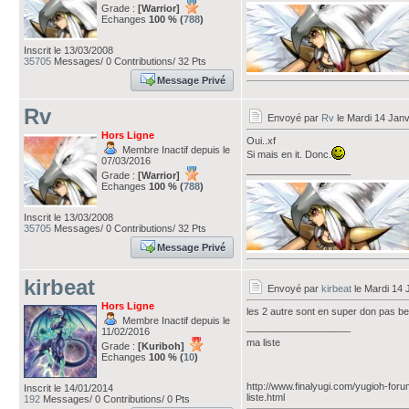
Grade :
[Warrior]
Echanges
100 % (
788
)
Inscrit le 13/03/2008
35705
Messages/ 0 Contributions/ 32 Pts
Message Privé
Rv
Envoyé par
Rv
le Mardi 14 Janv
Hors Ligne
Oui..xf
Membre Inactif depuis le
Si mais en it. Donc.
07/03/2016
___________________
Grade :
[Warrior]
Echanges
100 % (
788
)
Inscrit le 13/03/2008
35705
Messages/ 0 Contributions/ 32 Pts
Message Privé
kirbeat
Envoyé par
kirbeat
le Mardi 14 
Hors Ligne
les 2 autre sont en super don pas be
Membre Inactif depuis le
___________________
11/02/2016
ma liste
Grade :
[Kuriboh]
Echanges
100 % (
10
)
http://www.finalyugi.com/yugioh-for
Inscrit le 14/01/2014
liste.html
192
Messages/ 0 Contributions/ 0 Pts