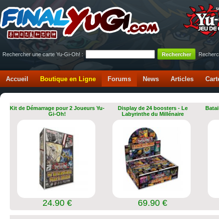
Rechercher une carte Yu-Gi-Oh! :
Recherc
Accueil
Boutique en Ligne
Forums
News
Articles
Cart
Kit de Démarrage pour 2 Joueurs Yu-
Display de 24 boosters - Le
Batai
Gi-Oh!
Labyrinthe du Millénaire
24.90 €
69.90 €