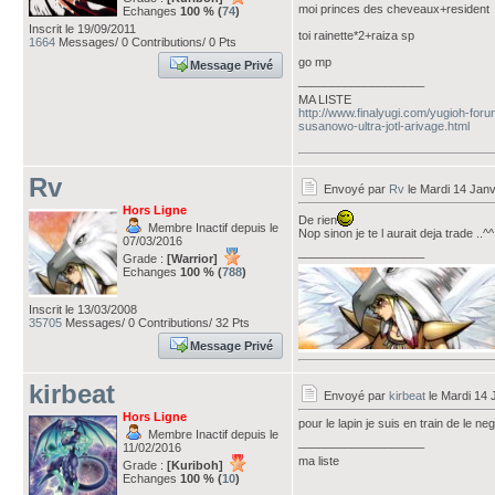
moi princes des cheveaux+resident
Echanges
100 % (
74
)
Inscrit le 19/09/2011
toi rainette*2+raiza sp
1664
Messages/ 0 Contributions/ 0 Pts
go mp
Message Privé
___________________
MA LISTE
http://www.finalyugi.com/yugioh-for
susanowo-ultra-jotl-arivage.html
Rv
Envoyé par
Rv
le Mardi 14 Janv
Hors Ligne
De rien
Membre Inactif depuis le
Nop sinon je te l aurait deja trade ..^^
07/03/2016
___________________
Grade :
[Warrior]
Echanges
100 % (
788
)
Inscrit le 13/03/2008
35705
Messages/ 0 Contributions/ 32 Pts
Message Privé
kirbeat
Envoyé par
kirbeat
le Mardi 14 
Hors Ligne
pour le lapin je suis en train de le n
Membre Inactif depuis le
___________________
11/02/2016
ma liste
Grade :
[Kuriboh]
Echanges
100 % (
10
)