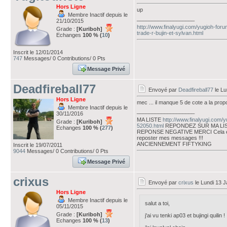
Hors Ligne
up
Membre Inactif depuis le
___________________
21/10/2015
http://www.finalyugi.com/yugioh-fo
Grade :
[Kuriboh]
trade-r-bujin-et-sylvan.html
Echanges
100 % (
10
)
Inscrit le 12/01/2014
747
Messages/ 0 Contributions/ 0 Pts
Message Privé
Deadfireball77
Envoyé par
Deadfireball77
le Lu
Hors Ligne
mec ... il manque 5 de cote a la propo
Membre Inactif depuis le
___________________
30/11/2016
MA LISTE
http://www.finalyugi.com/
Grade :
[Kuriboh]
52050.html
REPONDEZ SUR MA LI
Echanges
100 % (
277
)
REPONSE NEGATIVE MERCI Cela évi
reposter mes messages !!!
ANCIENNEMENT FIFTYKING
Inscrit le 19/07/2011
9044
Messages/ 0 Contributions/ 0 Pts
Message Privé
crixus
Envoyé par
crixus
le Lundi 13 J
Hors Ligne
Membre Inactif depuis le
salut a toi,
05/11/2015
Grade :
[Kuriboh]
j'ai vu tenki ap03 et bujingi quilin !
Echanges
100 % (
13
)