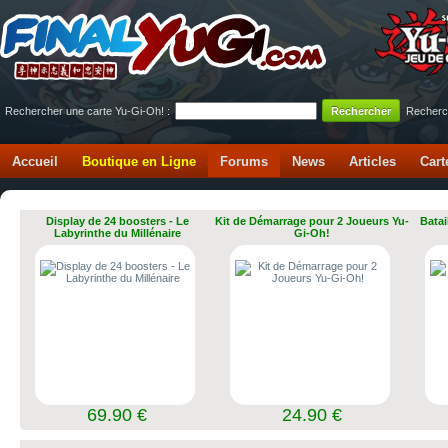
Rechercher une carte Yu-Gi-Oh! :
Recherc
Accueil
Boutique en Ligne
Forums
News
Articles
Cart
Display de 24 boosters - Le
Kit de Démarrage pour 2 Joueurs Yu-
Batai
Labyrinthe du Millénaire
Gi-Oh!
69.90 €
24.90 €