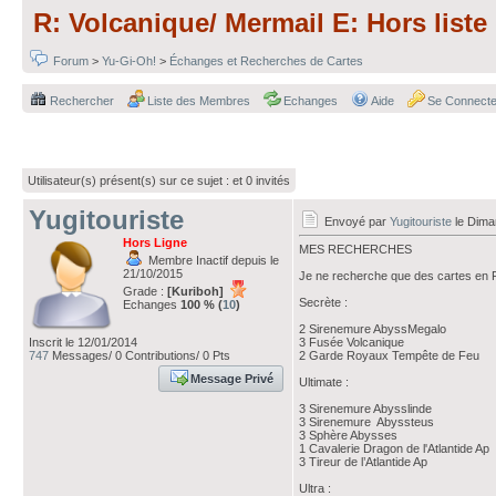
R: Volcanique/ Mermail E: Hors list
Forum
>
Yu-Gi-Oh!
>
Échanges et Recherches de Cartes
Rechercher
Liste des Membres
Echanges
Aide
Se Connecte
Utilisateur(s) présent(s) sur ce sujet :
et 0 invités
Yugitouriste
Envoyé par
Yugitouriste
le Dima
Hors Ligne
MES RECHERCHES
Membre Inactif depuis le
21/10/2015
Je ne recherche que des cartes en
Grade :
[Kuriboh]
Secrète :
Echanges
100 % (
10
)
2 Sirenemure AbyssMegalo
Inscrit le 12/01/2014
3 Fusée Volcanique
747
Messages/ 0 Contributions/ 0 Pts
2 Garde Royaux Tempête de Feu
Message Privé
Ultimate :
3 Sirenemure Abysslinde
3 Sirenemure Abyssteus
3 Sphère Abysses
1 Cavalerie Dragon de l'Atlantide Ap
3 Tireur de l’Atlantide Ap
Ultra :