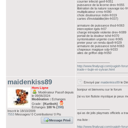
courrier infecté genf-fr051
puissance de la licorne drev-fr055
libération de la nature sauvage ioc-f
multiplicateur crms-fr090
choix douloureux mdm-fr019
cartes d'inviolabilite(tlm-fr037)
armature de puissance thsd-fr063
interception tgds-fr07
charge intrepide violente drev-fr089
portail de la douleur tshd-fr070
syntonisation urgente csoc-fr065
preter pour un rendu dpo8-fr029
armature de puissance tshd-fr063
chapeaux magique sdp-fr033
ailes de griffon ddp-fr050
___________________
http://www.finalyugi.com/yugioh-fo
trade-r-bujin-et-sylvan.html
maidenkiss89
Envoyé par
maidenkiss89
le Di
Hors Ligne
bonjour et bienvenu sur le forum
Modérateur Passif depuis
le 09/06/2024
j'ai vu ton flutiste mystique je peux m
Modération :
Echanges
Grade :
[Kuriboh]
Echanges
100 % (
398
)
___________________
Inscrit le 18/10/2009
qui as de jolis playmats officiels a tr
7553
Messages/ 0 Contributions/ 0 Pts
ma liste :
Message Privé
http://www.finalyugi.com/yugioh-fo