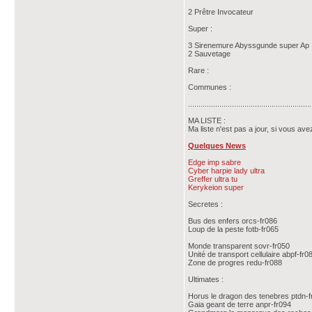
2 Prêtre Invocateur
Super :
3 Sirenemure Abyssgunde super Ap
2 Sauvetage
Rare :
Communes :
...........................................................
MA LISTE :
Ma liste n'est pas a jour, si vous ave
Quelques News
Edge imp sabre
Cyber harpie lady ultra
Greffer ultra tu
Kerykeion super
Secretes :
Bus des enfers orcs-fr086
Loup de la peste fotb-fr065
Monde transparent sovr-fr050
Unité de transport cellulaire abpf-fr0
Zone de progres redu-fr088
Ultimates :
Horus le dragon des tenebres ptdn-f
Gaia geant de terre anpr-fr094