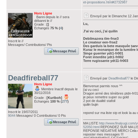
et-propositions.html#2732987
Hors Ligne
Envoyé par
le Dimanche 12 Jan
Banni depuis le // sera
débanni le //
Lu,
Grade :
[]
Echanges
75 % (
4
)
J'ai vu ceci, j'ai quilin
Debilmazera tlm-frse3
Inscrit le //
Le createur een-frse2
Messages/ Contributions/ Pts
Des garduis la bete masquée taev
Kuraz le monarque de la lumière l
Message Privé
Singe guerrier ydt1-fr001
Foret interdite ydt1-fr002
Terre rugissante ydt11-fr003
Deadfireball77
Envoyé par
Deadfireball77
le Di
Hors Ligne
Bienvenue parmis nous ^^
Membre Inactif depuis le
j'ai vu ceci
30/11/2016
Dragon armé des ténèbres ptdn-fr01
je peux remettre super ou gold
Grade :
[Kuriboh]
2 pot de dualité stafoil
Echanges
100 % (
277
)
quilin bujin
Inscrit le 19/07/2011
repond sur ma liste stp et look la au
9044
Messages/ 0 Contributions/ 0 Pts
___________________
Message Privé
MA LISTE
http://www.finalyugi.com/
52050.html
REPONDEZ SUR MA LI
REPONSE NEGATIVE MERCI Cela évi
reposter mes messages !!!