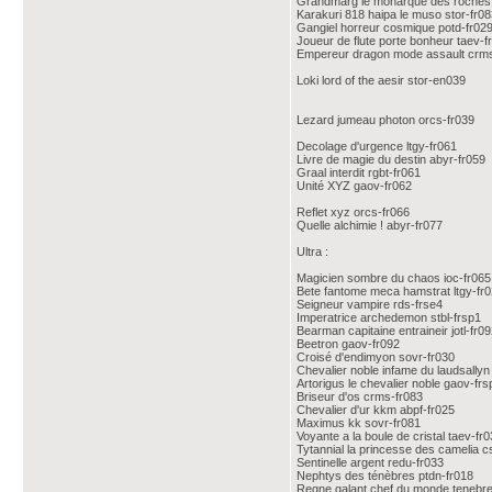
Grandmarg le monarque des roches 
Karakuri 818 haipa le muso stor-fr0
Gangiel horreur cosmique potd-fr02
Joueur de flute porte bonheur taev-f
Empereur dragon mode assault crms
Loki lord of the aesir stor-en039
Lezard jumeau photon orcs-fr039
Decolage d'urgence ltgy-fr061
Livre de magie du destin abyr-fr059
Graal interdit rgbt-fr061
Unité XYZ gaov-fr062
Reflet xyz orcs-fr066
Quelle alchimie ! abyr-fr077
Ultra :
Magicien sombre du chaos ioc-fr065
Bete fantome meca hamstrat ltgy-fr
Seigneur vampire rds-frse4
Imperatrice archedemon stbl-frsp1
Bearman capitaine entraineir jotl-fr0
Beetron gaov-fr092
Croisé d'endimyon sovr-fr030
Chevalier noble infame du laudsallyn
Artorigus le chevalier noble gaov-frs
Briseur d'os crms-fr083
Chevalier d'ur kkm abpf-fr025
Maximus kk sovr-fr081
Voyante a la boule de cristal taev-fr
Tytannial la princesse des camelia c
Sentinelle argent redu-fr033
Nephtys des ténèbres ptdn-fr018
Regne galant chef du monde tenebre