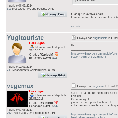
j'ai lavalval chain
Inscrit le 08/01/2014
311
Messages/ 0 Contributions/ 0 Pts
tu as qu'un lavalval chain ?
Message Privé
tu as vu autre chose sur ma liste ? (ca
___________________
ma liste
Yugitouriste
Envoyé par
Yugitouriste
le Lundi
Hors Ligne
up
Membre Inactif depuis le
___________________
21/10/2015
http://www.finalyugi.com/yugioh-fo
Grade :
[Kuriboh]
trade-r-bujin-et-sylvan.html
Echanges
100 % (
10
)
Inscrit le 12/01/2014
747
Messages/ 0 Contributions/ 0 Pts
Message Privé
vegemax
Envoyé par
vegemax
le Lundi 1
Hors Ligne
salut, j'ai pas de tes recherches mais 
Membre Inactif depuis le
Loki ulti
23/06/2018
Grandmarg ulti
joueur de flure porte bonheur ulti
Grade :
[FY King]
voila passe sur ma liste si tu vois q
Echanges
100 % (
296
)
Inscrit le 03/06/2013
___________________
7620
Messages/ 0 Contributions/ 0 Pts
http://www.finalyugi.com/yugioh-for
lavalval-etc-e-ma-liste.html