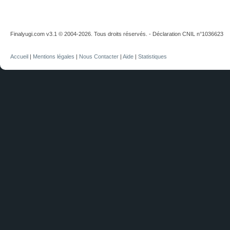
Finalyugi.com v3.1 © 2004-2026. Tous droits réservés. - Déclaration CNIL n°1036623
Accueil
|
Mentions légales
|
Nous Contacter
|
Aide
|
Statistiques