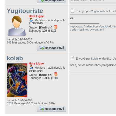
Message Privé
Yugitouriste
Envoyé par
Yugitouriste
le Lundi
Hors Ligne
up
Membre Inactif depuis le
___________________
21/10/2015
http://www.finalyugi.com/yugioh-fo
Grade :
[Kuriboh]
trade-r-bujin-et-sylvan.html
Echanges
100 % (
10
)
Inscrit le 12/01/2014
747
Messages/ 0 Contributions/ 0 Pts
Message Privé
kolab
Envoyé par
kolab
le Mardi 14 J
Hors Ligne
Salut, de tes recherches j'ai égalem
Membre Inactif depuis le
___________________
19/10/2014
Grade :
[Kuriboh]
Echanges
100 % (
130
)
Inscrit le 19/05/2008
8283
Messages/ 0 Contributions/ 8 Pts
Message Privé