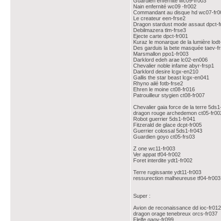
Guardien enfernité wc09-fr003
Nain enfernité wc09 -fr002
Commandant au disque hd wc07-fr0
Le createur een-frse2
Dragon stardust mode assaut dpct-f
Debilmazera tlm-frse3
Ejecte carte dpct-fr001
Kuraz le monarque de la lumière lodt
Des garduis la bete masquée taev-f
Marsmallon ppo1-fr003
Darklord edeh arae lc02-en006
Chevalier noble infame abyr-frsp1
Darklord desire lcgx-en210
Gallis the star beast lcgx-en041
Rhyno ailé fotb-frse2
Ehren le moine ct08-fr016
Patrouilleur stygien ct08-fr007
Chevalier gaia force de la terre 5ds1
dragon rouge archedemon ct05-fr00
Robot guerrier 5ds1-fr041
Fitzerald de glace dcpt-fr005
Guerrier colossal 5ds1-fr043
Guardien goyo ct05-frs03
Z one wc11-fr003
Ver appat tf04-fr002
Foret interdite ydt1-fr002
Terre rugissante ydt11-fr003
ressurection malheureuse tf04-fr003
Super :
Avion de reconaissance dd ioc-fr012
dragon orage tenebreux orcs-fr037
Flelfe gaov-fr099