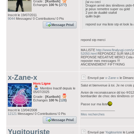
Grade :
[Kuriboh]
j'ai vu ceci
Echanges
100 % (
277
)
Dragon armé des ténèbres ptdn-f
je peux remettre super ou gold
2 pot de dualité stafoil
Inscrit le 19/07/2011
quilin bujin
9044
Messages/ 0 Contributions/ 0 Pts
repond sur ma liste stp et look la
Message Privé
repond stp merci
___________________
MA LISTE
http://www.finalyugi.com/
52050.html
REPONDEZ SUR MA LI
REPONSE NEGATIVE MERCI Cela évi
reposter mes messages !!!
ANCIENNEMENT FIFTYKING
x-Zane-x
Envoyé par
x-Zane-x
le Dimanc
Hors Ligne
Salut et bienvenue à toi. Je ne crois 
Membre Inactif depuis le
05/07/2025
Avion de reconaissance dd ioc-fr012
bombardier de choc des tènèbres c
Grade :
[Kuriboh]
Echanges
100 % (
128
)
Passe sur ma liste
___________________
Inscrit le 13/04/2008
12121
Messages/ 0 Contributions/ 0 Pts
Mes recherches
Message Privé
Yugitouriste
Envoyé par
Yugitouriste
le Lundi