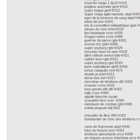
Guerrier mega 1 dp10-fr015
jongleur automate genf-fr015
super bogue genf-fr012
Super mega agile hamster abpf-fr08
ogre de la tristesse de sang abpf-fr
lutine dd stor-fr004
lyly la conseillère télépathique tgds-f
oiseau de rose tshd-fr018
lion botanique csoc-fr099
Dragon totem crms-fr085
guerrier de pierre rgbt-fr001
exocet d'or ptdn-fr086
super psyborg rgbt-fr029
nouveau neos he taev-fr018
djinn céleste enrise fotb-fr021
valefor kkm rgbt-fr021
super psyborg rgbt-fr029
lame malveillante dp06-fr006
tortue catapulte mrd-f075
double je potd-fr012
tetran bes een-fr017
necrofear de ténèbres dl2-fr002
scanner crms-fr032
toon gemini elfe dl6-fr001
raijin csoc-fr084
aiguille blanche royale
scarabée kkm sovr -fr000
minotaure de combat rgbt-fr085
soldat pingouin ddj-f002
chevalier de fleur tf05-fr002
bombardier de choc des tènèbres c
carte de l'harmonie abpf-fr045
futur de fortune sovr-fr051
ténèbres absorbante orcs-fr059
art ninjustu armure d'alchimie orcs-f