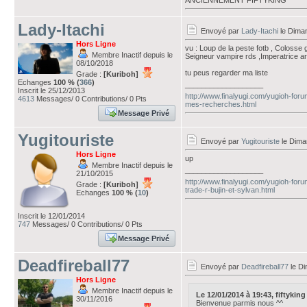
ANCIENNEMENT FIFTYKING
Lady-Itachi
Envoyé par
Lady-Itachi
le Diman
Hors Ligne
vu : Loup de la peste fotb , Colosse
Membre Inactif depuis le
Seigneur vampire rds ,Imperatrice a
08/10/2018
tu peus regarder ma liste
Grade :
[Kuriboh]
Echanges
100 % (
366
)
___________________
Inscrit le 25/12/2013
http://www.finalyugi.com/yugioh-foru
4613
Messages/ 0 Contributions/ 0 Pts
mes-recherches.html
Message Privé
Yugitouriste
Envoyé par
Yugitouriste
le Dima
Hors Ligne
up
Membre Inactif depuis le
___________________
21/10/2015
http://www.finalyugi.com/yugioh-fo
Grade :
[Kuriboh]
trade-r-bujin-et-sylvan.html
Echanges
100 % (
10
)
Inscrit le 12/01/2014
747
Messages/ 0 Contributions/ 0 Pts
Message Privé
Deadfireball77
Envoyé par
Deadfireball77
le Di
Hors Ligne
Membre Inactif depuis le
Le 12/01/2014 à 19:43, fiftyking a
30/11/2016
Bienvenue parmis nous ^^