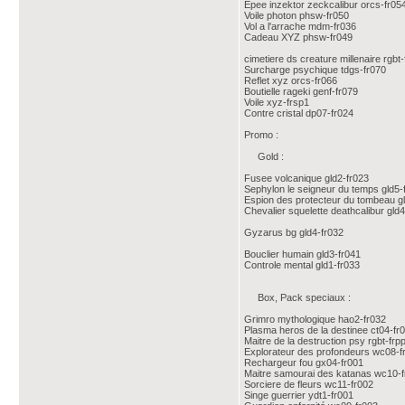
Epee inzektor zeckcalibur orcs-fr05
Voile photon phsw-fr050
Vol a l'arrache mdm-fr036
Cadeau XYZ phsw-fr049
cimetiere ds creature millenaire rgbt
Surcharge psychique tdgs-fr070
Reflet xyz orcs-fr066
Boutielle rageki genf-fr079
Voile xyz-frsp1
Contre cristal dp07-fr024
Promo :
Gold :
Fusee volcanique gld2-fr023
Sephylon le seigneur du temps gld5-
Espion des protecteur du tombeau g
Chevalier squelette deathcalibur gld4
Gyzarus bg gld4-fr032
Bouclier humain gld3-fr041
Controle mental gld1-fr033
Box, Pack speciaux :
Grimro mythologique hao2-fr032
Plasma heros de la destinee ct04-fr
Maitre de la destruction psy rgbt-frp
Explorateur des profondeurs wc08-f
Rechargeur fou gx04-fr001
Maitre samourai des katanas wc10-
Sorciere de fleurs wc11-fr002
Singe guerrier ydt1-fr001