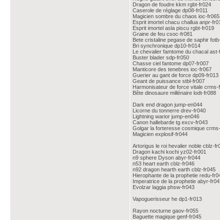
Dragon de foudre kkm rgbt-fr024
Caserole de réglage dp08-fr011
Magicien sombre du chaos ioc-fr065
Esprit imortel chacu challua anpr-fr0
Esprit imortel asla piscu rgbt-fr019
Graine de feu csoc-fr081
Bete cristaline pegase de saphir fotb
Bri synchronique dp10-fr014
Le chevalier famtome du chacal ast-
Buster blader sdp-fr050
Chasse ciel fantome dp07-fr007
Manticore des tenebres ioc-fr067
Guerier au gant de force dp09-fr013
Geant de puissance stbl-fr007
Harmonisateur de force vitale crms-
Bête dinosaure millénaire lodt-fr088
Dark end dragon jump-en044
Licorne du tonnerre drev-fr040
Lightning warior jump-en046
Canon hallebarde tg excv-fr043
Golgar la forteresse cosmique crms
Magicien explosif-fr044
Artorigus le roi hevalier noble cblz-f
Dragon kachi kochi yz02-fr001
n9 sphere Dyson abyr-fr044
n53 heart earth cblz-fr046
n92 dragon hearth earth cblz-fr045
Hierophante de la prophetie redu-fr0
Imperatrice de la prophetie abyr-fr0
Evolzar laggia phsw-fr043
Vapoguerisseur he dp1-fr013
Rayon nocturne gaov-fr055
Baguette magique genf-fr045