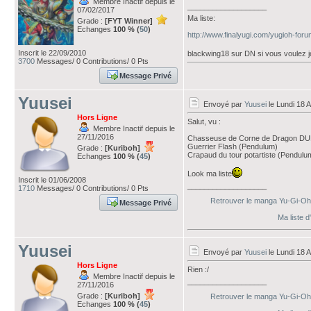
Membre Inactif depuis le
___________________
07/02/2017
Ma liste:
Grade :
[FYT Winner]
Echanges
100 % (
50
)
http://www.finalyugi.com/yugioh-for
Inscrit le 22/09/2010
blackwing18 sur DN si vous voulez j
3700
Messages/ 0 Contributions/ 0 Pts
Message Privé
Yuusei
Envoyé par
Yuusei
le Lundi 18 
Hors Ligne
Salut, vu :
Membre Inactif depuis le
27/11/2016
Chasseuse de Corne de Dragon DU
Guerrier Flash (Pendulum)
Grade :
[Kuriboh]
Crapaud du tour potartiste (Pendulu
Echanges
100 % (
45
)
Look ma liste
Inscrit le 01/06/2008
___________________
1710
Messages/ 0 Contributions/ 0 Pts
Retrouver le manga Yu-Gi-Oh! A
Message Privé
Ma liste 
Yuusei
Envoyé par
Yuusei
le Lundi 18 
Hors Ligne
Rien :/
Membre Inactif depuis le
___________________
27/11/2016
Grade :
[Kuriboh]
Retrouver le manga Yu-Gi-Oh! A
Echanges
100 % (
45
)