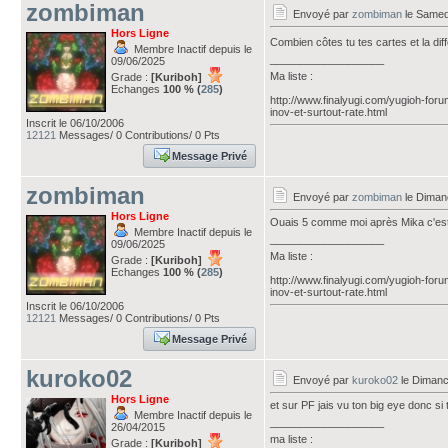
zombiman
Envoyé par
zombiman
le Samed
Hors Ligne
Combien côtes tu tes cartes et la dif
Membre Inactif depuis le
___________________
09/06/2025
Ma liste :
Grade :
[Kuriboh]
Echanges
100 % (
285
)
http://www.finalyugi.com/yugioh-foru
inov-et-surtout-rate.html
Inscrit le 06/10/2006
12121
Messages/ 0 Contributions/ 0 Pts
Message Privé
zombiman
Envoyé par
zombiman
le Diman
Hors Ligne
Ouais 5 comme moi après Mika c'est
Membre Inactif depuis le
___________________
09/06/2025
Ma liste :
Grade :
[Kuriboh]
Echanges
100 % (
285
)
http://www.finalyugi.com/yugioh-foru
inov-et-surtout-rate.html
Inscrit le 06/10/2006
12121
Messages/ 0 Contributions/ 0 Pts
Message Privé
kuroko02
Envoyé par
kuroko02
le Dimanc
Hors Ligne
et sur PF jais vu ton big eye donc si 
Membre Inactif depuis le
___________________
26/04/2015
ma liste :
Grade :
[Kuriboh]