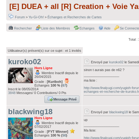
[E] DUEA + all [R] Creation + Voie Y
Forum
>
Yu-Gi-Oh!
>
Échanges et Recherches de Cartes
Rechercher
Liste des Membres
Echanges
Aide
Se Connecte
Total 
Utilisateur(s) présent(s) sur ce sujet :
et 1 invités
kuroko02
Envoyé par
kuroko02
le Samedi
Hors Ligne
sinon t aurais pas de n62 ?
Membre Inactif depuis le
___________________
26/04/2015
ma liste :
Grade :
[Kuriboh]
Echanges
100 % (
67
)
http://www.finalyugi.com/yugioh-for
Inscrit le 08/05/2014
echanges-et-recherche-de-kuroko.h
3848
Messages/ 0 Contributions/ 0 Pts
Message Privé
blackwing18
Envoyé par
blackwing18
le Sam
Hors Ligne
up
Membre Inactif depuis le
___________________
07/02/2017
Ma liste:
Grade :
[FYT Winner]
Echanges
100 % (
50
)
http://www.finalyugi.com/yugioh-for