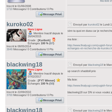
Ma liste 
Inscrit le 01/06/2008
1710
Messages/ 0 Contributions/ 0 Pts
Message Privé
kuroko02
Envoyé par
kuroko02
le Lundi 1
Hors Ligne
sinn ta quoi en duea car je recherche
Membre Inactif depuis le
___________________
26/04/2015
ma liste :
Grade :
[Kuriboh]
Echanges
100 % (
67
)
http://www.finalyugi.com/yugioh-for
Inscrit le 08/05/2014
echanges-et-recherche-de-kuroko.h
3848
Messages/ 0 Contributions/ 0 Pts
Message Privé
blackwing18
Envoyé par
blackwing18
le Mard
Hors Ligne
up search shaddoll prio
Membre Inactif depuis le
___________________
07/02/2017
Ma liste:
Grade :
[FYT Winner]
Echanges
100 % (
50
)
http://www.finalyugi.com/yugioh-for
Inscrit le 22/09/2010
blackwing18 sur DN si vous voulez j
3700
Messages/ 0 Contributions/ 0 Pts
Message Privé
blackwing18
Envoyé par
blackwing18
le Merc