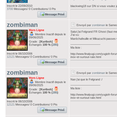
Inscrit le 22/09/2010
blackwing18 sur DN si vous voulez j
3700
Messages/ 0 Contributions/ 0 Pts
Message Privé
zombiman
Envoyé par
zombiman
le Samed
Hors Ligne
Salut j'ai Felgrand FR Ghost (faut me
Membre Inactif depuis le
J'ai vu:
09/06/2025
Maréchafeuille et Mikazuchi passes vo
Grade :
[Kuriboh]
___________________
Echanges
100 % (
285
)
Ma liste :
Inscrit le 06/10/2006
http://www.finalyugi.com/yugioh-foru
12121
Messages/ 0 Contributions/ 0 Pts
inov-et-surtout-rate.html
Message Privé
zombiman
Envoyé par
zombiman
le Samed
Hors Ligne
Nan j'ai que le Felgrand :/
Membre Inactif depuis le
___________________
09/06/2025
Ma liste :
Grade :
[Kuriboh]
Echanges
100 % (
285
)
http://www.finalyugi.com/yugioh-foru
inov-et-surtout-rate.html
Inscrit le 06/10/2006
12121
Messages/ 0 Contributions/ 0 Pts
Message Privé