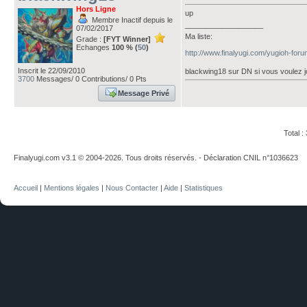
Hors Ligne
up
Membre Inactif depuis le
___________________
07/02/2017
Ma liste:
Grade :
[FYT Winner]
Echanges
100 % (
50
)
http://www.finalyugi.com/yugioh-for
Inscrit le 22/09/2010
blackwing18 sur DN si vous voulez j
3700
Messages/ 0 Contributions/ 0 Pts
Message Privé
Total 
Finalyugi.com v3.1 © 2004-2026. Tous droits réservés. - Déclaration CNIL n°1036623
Accueil
|
Mentions légales
|
Nous Contacter
|
Aide
|
Statistiques