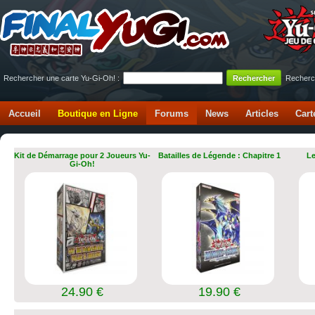
Rechercher une carte Yu-Gi-Oh! :
Recherc
Accueil
Boutique en Ligne
Forums
News
Articles
Cart
Kit de Démarrage pour 2 Joueurs Yu-
Batailles de Légende : Chapitre 1
Le
Gi-Oh!
24.90 €
19.90 €