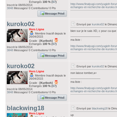
Echanges
100 % (
67
)
http://www.finalyugi.com/yugioh-for
Inscrit le 08/05/2014
echanges-et-recherche-de-kuroko.h
3848
Messages/ 0 Contributions/ 0 Pts
Message Privé
kuroko02
Envoyé par
kuroko02
le Dimanc
Hors Ligne
bien sur je le sais XD, c pour ca que
Membre Inactif depuis le
___________________
26/04/2015
ma liste :
Grade :
[Kuriboh]
Echanges
100 % (
67
)
http://www.finalyugi.com/yugioh-for
Inscrit le 08/05/2014
echanges-et-recherche-de-kuroko.h
3848
Messages/ 0 Contributions/ 0 Pts
Message Privé
kuroko02
Envoyé par
kuroko02
le Dimanc
Hors Ligne
non laisse tomber,a+
Membre Inactif depuis le
___________________
26/04/2015
ma liste :
Grade :
[Kuriboh]
Echanges
100 % (
67
)
http://www.finalyugi.com/yugioh-for
Inscrit le 08/05/2014
echanges-et-recherche-de-kuroko.h
3848
Messages/ 0 Contributions/ 0 Pts
Message Privé
blackwing18
Envoyé par
blackwing18
le Dim
Hors Ligne
up