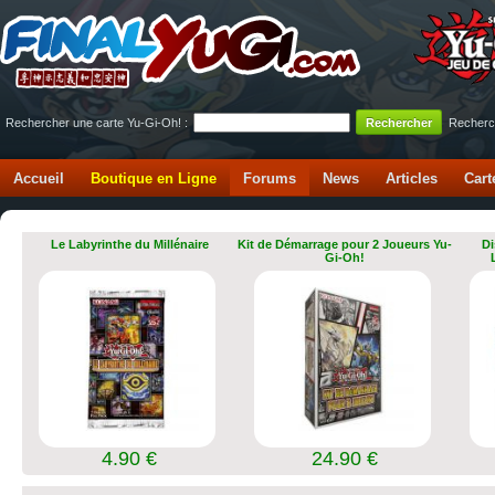
Rechercher une carte Yu-Gi-Oh! :
Recherc
Accueil
Boutique en Ligne
Forums
News
Articles
Cart
Le Labyrinthe du Millénaire
Kit de Démarrage pour 2 Joueurs Yu-
Di
Gi-Oh!
4.90 €
24.90 €