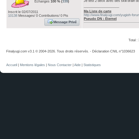
Je test 2 deck avec des skill drain do
Echanges
100 % (
339
)
___________________
Ma Liste de carte
Inscrit le 02/07/2011
http://www.finalyugi.com/yugioh-for
10138
Messages/ 0 Contributions/ 0 Pts
Pseudo DN : Eternel
Message Privé
Total 
Finalyugi.com v3.1 © 2004-2026. Tous droits réservés. - Déclaration CNIL n°1036623
Accueil
|
Mentions légales
|
Nous Contacter
|
Aide
|
Statistiques