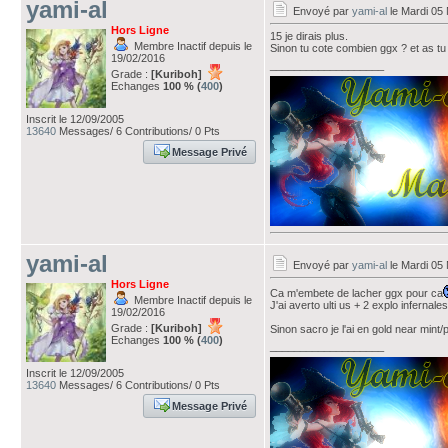
yami-al
Envoyé par
yami-al
le Mardi 05
Hors Ligne
15 je dirais plus.
Membre Inactif depuis le
Sinon tu cote combien ggx ? et as t
19/02/2016
___________________
Grade :
[Kuriboh]
Echanges
100 % (
400
)
Inscrit le 12/09/2005
13640
Messages/ 6 Contributions/ 0 Pts
Message Privé
yami-al
Envoyé par
yami-al
le Mardi 05
Hors Ligne
Ca m'embete de lacher ggx pour ca
Membre Inactif depuis le
J'ai averto ulti us + 2 explo infern
19/02/2016
Grade :
[Kuriboh]
Sinon sacro je l'ai en gold near mint/
Echanges
100 % (
400
)
___________________
Inscrit le 12/09/2005
13640
Messages/ 6 Contributions/ 0 Pts
Message Privé