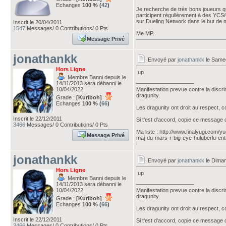
Echanges
100 % (
42
)
Je recherche de très bons joueurs qu
participent régulièrement à des YC
sur Dueling Network dans le but de m
Inscrit le 20/04/2011
1547
Messages/ 0 Contributions/ 0 Pts
Me MP.
Message Privé
jonathankk
Envoyé par
jonathankk
le Samed
Hors Ligne
up
Membre Banni depuis le
___________________
14/11/2013 sera débanni le
10/04/2022
Manifestation prevue contre la discr
dragunity.
Grade :
[Kuriboh]
Echanges
100 % (
66
)
Les dragunity ont droit au respect, 
Inscrit le 22/12/2011
Si t'est d'accord, copie ce message 
3466
Messages/ 0 Contributions/ 0 Pts
Ma liste : http://www.finalyugi.com/
Message Privé
maj-du-mars-r-big-eye-huluberlu-ent
jonathankk
Envoyé par
jonathankk
le Diman
Hors Ligne
up
Membre Banni depuis le
___________________
14/11/2013 sera débanni le
10/04/2022
Manifestation prevue contre la discr
dragunity.
Grade :
[Kuriboh]
Echanges
100 % (
66
)
Les dragunity ont droit au respect, 
Inscrit le 22/12/2011
Si t'est d'accord, copie ce message 
3466
Messages/ 0 Contributions/ 0 Pts