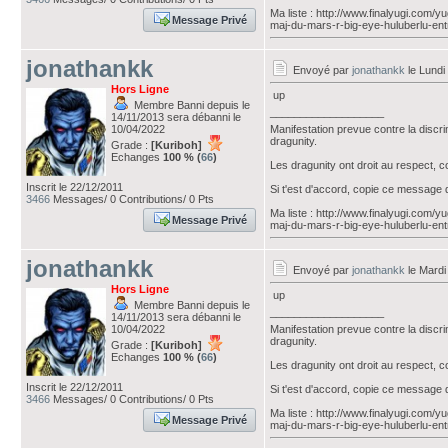
Ma liste : http://www.finalyugi.com/
Message Privé
maj-du-mars-r-big-eye-huluberlu-ent
jonathankk
Envoyé par
jonathankk
le Lundi
Hors Ligne
up
Membre Banni depuis le
___________________
14/11/2013 sera débanni le
10/04/2022
Manifestation prevue contre la discr
dragunity.
Grade :
[Kuriboh]
Echanges
100 % (
66
)
Les dragunity ont droit au respect, 
Inscrit le 22/12/2011
Si t'est d'accord, copie ce message 
3466
Messages/ 0 Contributions/ 0 Pts
Ma liste : http://www.finalyugi.com/
Message Privé
maj-du-mars-r-big-eye-huluberlu-ent
jonathankk
Envoyé par
jonathankk
le Mardi
Hors Ligne
up
Membre Banni depuis le
___________________
14/11/2013 sera débanni le
10/04/2022
Manifestation prevue contre la discr
dragunity.
Grade :
[Kuriboh]
Echanges
100 % (
66
)
Les dragunity ont droit au respect, 
Inscrit le 22/12/2011
Si t'est d'accord, copie ce message 
3466
Messages/ 0 Contributions/ 0 Pts
Ma liste : http://www.finalyugi.com/
Message Privé
maj-du-mars-r-big-eye-huluberlu-ent