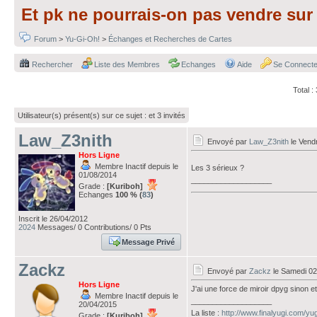
Et pk ne pourrais-on pas vendre su
Forum
>
Yu-Gi-Oh!
>
Échanges et Recherches de Cartes
Rechercher
Liste des Membres
Echanges
Aide
Se Connecte
Total 
Utilisateur(s) présent(s) sur ce sujet :
et 3 invités
Law_Z3nith
Envoyé par
Law_Z3nith
le Vend
Hors Ligne
Membre Inactif depuis le
Les 3 sérieux ?
01/08/2014
___________________
Grade :
[Kuriboh]
Echanges
100 % (
83
)
Inscrit le 26/04/2012
2024
Messages/ 0 Contributions/ 0 Pts
Message Privé
Zackz
Envoyé par
Zackz
le Samedi 02
Hors Ligne
J'ai une force de miroir dpyg sinon e
Membre Inactif depuis le
___________________
20/04/2015
La liste :
http://www.finalyugi.com/yu
Grade :
[Kuriboh]