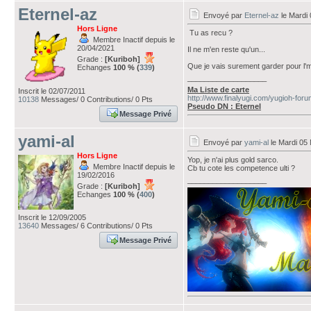
Eternel-az
Envoyé par
Eternel-az
le Mardi
Hors Ligne
Tu as recu ?
Membre Inactif depuis le
20/04/2021
Il ne m'en reste qu'un...
Grade :
[Kuriboh]
Que je vais surement garder pour l'
Echanges
100 % (
339
)
___________________
Ma Liste de carte
Inscrit le 02/07/2011
http://www.finalyugi.com/yugioh-for
10138
Messages/ 0 Contributions/ 0 Pts
Pseudo DN : Eternel
Message Privé
yami-al
Envoyé par
yami-al
le Mardi 05
Hors Ligne
Yop, je n'ai plus gold sarco.
Membre Inactif depuis le
Cb tu cote les competence ulti ?
19/02/2016
___________________
Grade :
[Kuriboh]
Echanges
100 % (
400
)
Inscrit le 12/09/2005
13640
Messages/ 6 Contributions/ 0 Pts
Message Privé