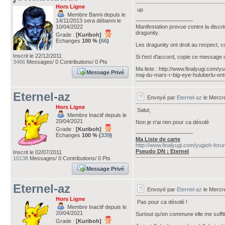
Hors Ligne
up
Membre Banni depuis le
___________________
14/11/2013 sera débanni le
10/04/2022
Manifestation prevue contre la discr
dragunity.
Grade :
[Kuriboh]
Echanges
100 % (
66
)
Les dragunity ont droit au respect, 
Inscrit le 22/12/2011
Si t'est d'accord, copie ce message 
3466
Messages/ 0 Contributions/ 0 Pts
Ma liste : http://www.finalyugi.com/
Message Privé
maj-du-mars-r-big-eye-huluberlu-ent
Eternel-az
Envoyé par
Eternel-az
le Mercr
Hors Ligne
Salut,
Membre Inactif depuis le
20/04/2021
Non je n'ai rien pour ca désolé
Grade :
[Kuriboh]
___________________
Echanges
100 % (
339
)
Ma Liste de carte
http://www.finalyugi.com/yugioh-for
Pseudo DN : Eternel
Inscrit le 02/07/2011
10138
Messages/ 0 Contributions/ 0 Pts
Message Privé
Eternel-az
Envoyé par
Eternel-az
le Mercr
Hors Ligne
Pas pour ca désolé !
Membre Inactif depuis le
20/04/2021
Surtout qu'en commune elle me suffit 
Grade :
[Kuriboh]