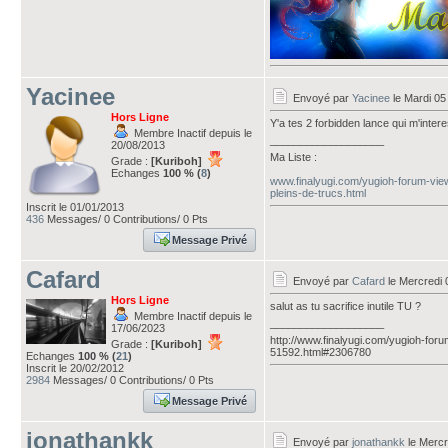
Yacinee
Envoyé par
Yacinee
le Mardi 05
Hors Ligne
Y'a tes 2 forbidden lance qui m'inter
Membre Inactif depuis le
___________________
20/08/2013
Ma Liste :
Grade :
[Kuriboh]
Echanges
100 % (
8
)
www.finalyugi.com/yugioh-forum-vie
pleins-de-trucs.html
Inscrit le 01/01/2013
436
Messages/ 0 Contributions/ 0 Pts
Message Privé
Cafard
Envoyé par
Cafard
le Mercredi 
Hors Ligne
salut as tu sacrifice inutile TU ?
Membre Inactif depuis le
___________________
17/06/2023
http://www.finalyugi.com/yugioh-foru
Grade :
[Kuriboh]
51592.html#2306780
Echanges
100 % (
21
)
Inscrit le 20/02/2012
2984
Messages/ 0 Contributions/ 0 Pts
Message Privé
jonathankk
Envoyé par
jonathankk
le Mercr