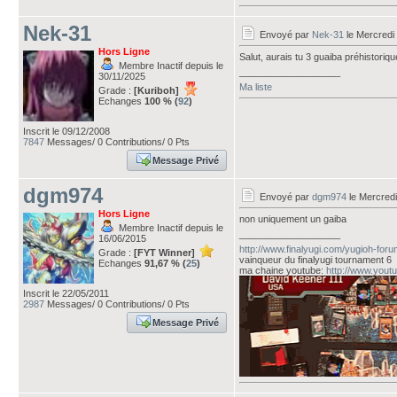
Nek-31
Envoyé par
Nek-31
le Mercredi
Hors Ligne
Salut, aurais tu 3 guaiba préhistoriqu
Membre Inactif depuis le
___________________
30/11/2025
Ma liste
Grade :
[Kuriboh]
Echanges
100 % (
92
)
Inscrit le 09/12/2008
7847
Messages/ 0 Contributions/ 0 Pts
Message Privé
dgm974
Envoyé par
dgm974
le Mercredi
Hors Ligne
non uniquement un gaiba
Membre Inactif depuis le
___________________
16/06/2015
http://www.finalyugi.com/yugioh-for
Grade :
[FYT Winner]
vainqueur du finalyugi tournament 6
Echanges
91,67 % (
25
)
ma chaine youtube:
http://www.you
Inscrit le 22/05/2011
2987
Messages/ 0 Contributions/ 0 Pts
Message Privé