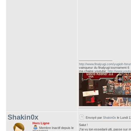
___________________
http://www.finalyugi.com/yugioh-for
vainqueur du finalyugi tournament 6
ma chaine youtube:
http://www.you
Shakin0x
Envoyé par
Shakin0x
le Lundi 1
Hors Ligne
Salut !
Membre Inactif depuis le
J'ai vu ton essedarii ulti, passe sur m