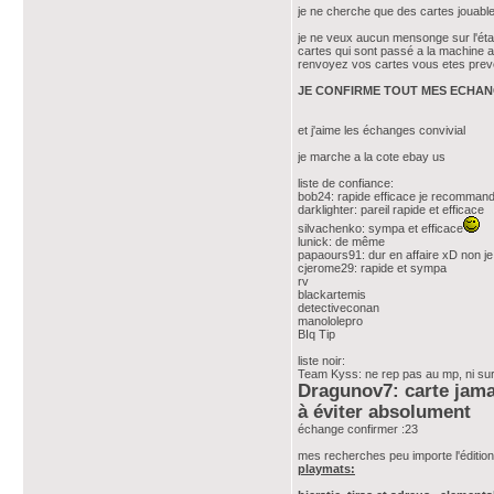
je ne cherche que des cartes jouabl
je ne veux aucun mensonge sur l'état
cartes qui sont passé a la machine a
renvoyez vos cartes vous etes pre
JE CONFIRME TOUT MES ECHAN
et j'aime les échanges convivial
je marche a la cote ebay us
liste de confiance:
bob24: rapide efficace je recomman
darklighter: pareil rapide et efficace
silvachenko: sympa et efficace
lunick: de même
papaours91: dur en affaire xD non j
cjerome29: rapide et sympa
rv
blackartemis
detectiveconan
manololepro
BIq Tip
liste noir:
Team Kyss: ne rep pas au mp, ni sur le
Dragunov7: carte jamai
à éviter absolument
échange confirmer :23
mes recherches peu importe l'édition 
playmats: