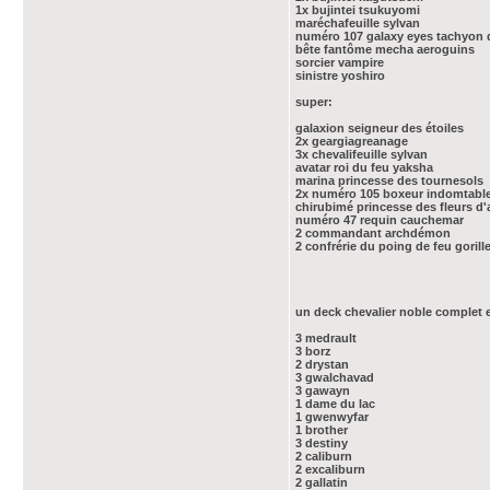
1x bujintei tsukuyomi
maréchafeuille sylvan
numéro 107 galaxy eyes tachyon
bête fantôme mecha aeroguins
sorcier vampire
sinistre yoshiro
super:
galaxion seigneur des étoiles
2x geargiagreanage
3x chevalifeuille sylvan
avatar roi du feu yaksha
marina princesse des tournesols
2x numéro 105 boxeur indomtable 
chirubimé princesse des fleurs d
numéro 47 requin cauchemar
2 commandant archdémon
2 confrérie du poing de feu gorill
un deck chevalier noble complet
3 medrault
3 borz
2 drystan
3 gwalchavad
3 gawayn
1 dame du lac
1 gwenwyfar
1 brother
3 destiny
2 caliburn
2 excaliburn
2 gallatin