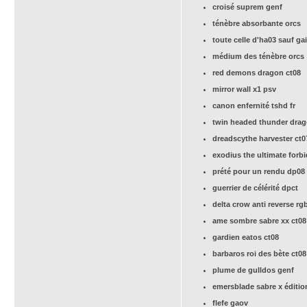
croisé suprem genf
ténèbre absorbante orcs
toute celle d'ha03 sauf gai
médium des ténèbre orcs
red demons dragon ct08
mirror wall x1 psv
canon enfernité tshd fr
twin headed thunder dra
dreadscythe harvester ct0
exodius the ultimate forb
prété pour un rendu dp08
guerrier de célérité dpct
delta crow anti reverse rg
ame sombre sabre xx ct08
gardien eatos ct08
barbaros roi des bète ct08
plume de gulldos genf
emersblade sabre x éditio
flefe gaov