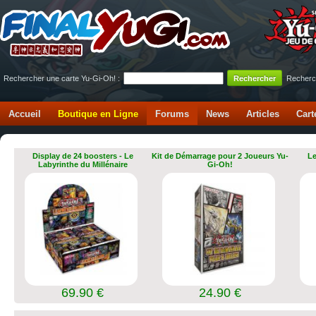
Rechercher une carte Yu-Gi-Oh! :
Recherc
Accueil
Boutique en Ligne
Forums
News
Articles
Cart
Display de 24 boosters - Le
Kit de Démarrage pour 2 Joueurs Yu-
Le
Labyrinthe du Millénaire
Gi-Oh!
69.90 €
24.90 €