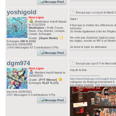
Message Privé
yoshigold
Envoyé par
yoshigold
le Mardi 1
Hors Ligne
Salut !
Modérateur Inactif depuis
le 27/11/2024
Il faut que tu mettes les référence
Modération :
Profil, Forum,
retrouver.
News, Faq, Articles, Lexique,
Je t’invite également à lire les Règle
Cartes, Echanges
Ne crée pas d’autre(s) topic(s) pour t
Grade :
[Super Modo]
les règles, envoie un MP à un Modérat
Echanges
100 % (
506
)
Inscrit le 10/03/2009
Je locke le topic en attendant.
16848
Messages/ 67 Contributions/ 0 Pts
Message Privé
dgm974
Envoyé par
dgm974
le Mercredi
Hors Ligne
maj de la liste
Membre Inactif depuis le
___________________
16/06/2015
http://www.finalyugi.com/yugioh-for
Grade :
[FYT Winner]
vainqueur du finalyugi tournament 6
Echanges
91,67 % (
25
)
ma chaine youtube:
http://www.you
Inscrit le 22/05/2011
2987
Messages/ 0 Contributions/ 0 Pts
Message Privé