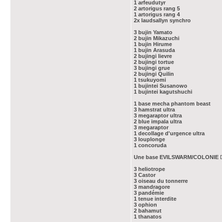
1 arfeudutyr
2 artorigus rang 5
1 artorigus rang 4
2x laudsallyn synchro
3 bujin Yamato
2 bujin Mikazuchi
1 bujin Hirume
1 bujin Arasuda
2 bujingi lievre
2 bujingi tortue
3 bujingi grue
2 bujingi Quilin
1 tsukuyomi
1 bujintei Susanowo
1 bujintei kagutshuchi
1 base mecha phantom beast
3 hamstrat ultra
3 megaraptor ultra
2 blue impala ultra
3 megaraptor
1 decollage d'urgence ultra
3 louplonge
1 concoruda
Une base EVILSWARM/COLONIE
D
3 heliotrope
3 Castor
3 oiseau du tonnerre
3 mandragore
3 pandémie
1 tenue interdite
3 ophion
2 bahamut
1 thanatos