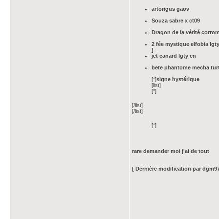
artorigus gaov
Souza sabre x ct09
Dragon de la vérité corro
2 fée mystique elfobia lgt
]
jet canard lgty en
bete phantome mecha turtu
[*]
signe hystérique
[list]
[*]
[/list]
[/list]
[*]
rare demander moi j'ai de tout
[ Dernière modification par dgm97