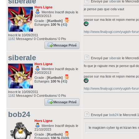
siberale
Envoyé par
siberale
le Mercredi
Hors Ligne
je pense pas que cela vaut
Membre Inactif depuis le
___________________
10/03/2013
passe sur ma liste et repon meme po
Grade :
[Kuriboh]
Echanges
100 % (
41
)
http://www.finalyugi.com/yugioh-for
Inscrit le 10/09/2011
1182
Messages/ 0 Contributions/ 0 Pts
Message Privé
siberale
Envoyé par
siberale
le Mercredi
Hors Ligne
fo que je rajoute mes je pense quil
Membre Inactif depuis le
___________________
10/03/2013
passe sur ma liste et repon meme po
Grade :
[Kuriboh]
Echanges
100 % (
41
)
http://www.finalyugi.com/yugioh-for
Inscrit le 10/09/2011
1182
Messages/ 0 Contributions/ 0 Pts
Message Privé
bob24
Envoyé par
bob24
le Mercredi 1
Hors Ligne
Membre Inactif depuis le
le magicien cyber tg et kizan les
21/10/2023
Grade :
[Kuriboh]
Echanges
100 % (
608
)