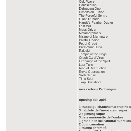
Cold Wave
Confiscation
Delinquent Duo
Dimension Fusion
The Forceful Sentry
Giant Trunade
Harpie's Feather Duster
Last Will
Mass Driver
Metamorphosis
Mirage of Nightmare
Painful Choice
Pot of Greed
Premature Buria
Raigeki
Temple of the Kings
Crush Card Virus
Exchange of the Spirit
Last Turn
Ring of Destruction
Royal Oppression
Sixth Sense
Time Seal
Trap Dustshoot
mes cartes à l'échanges
opening des ap06
1 trappe du chauchemar traptrix u
3 habileté de l'invocateur super
2 balmung super
3 bête marionette de l'ombre
1 grand ben kei samurai supra lo
2 bujincarnation
1 foudre enfernité