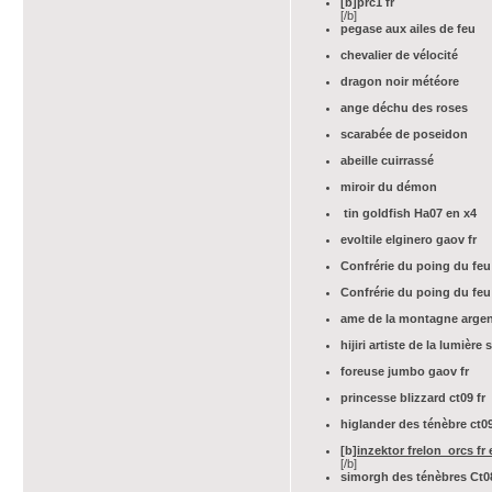
[b]prc1 fr
[/b]
pegase aux ailes de feu
chevalier de vélocité
dragon noir météore
ange déchu des roses
scarabée de poseidon
abeille cuirrassé
miroir du démon
tin goldfish Ha07 en x4
evoltile elginero gaov fr
Confrérie du poing du feu
Confrérie du poing du feu
ame de la montagne argent
hijiri artiste de la lumière 
foreuse jumbo gaov fr
princesse blizzard ct09 fr
higlander des ténèbre ct09
[b]
inzektor frelon orcs fr 
[/b]
simorgh des ténèbres Ct0