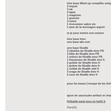
Une base Wind-up complète uniquem
3 requin
3 rat
3 lapin
1 magicien
1 guerrier
3 usine
1 invocateur sabre xm
1 ame de la montagne argent
et je peut mettre une voiture
Une base hero
une base aile noir
une base féraille
3 chimère de féraille drev FR
3 bête de féraille drev FR
1 orthos de féraille exvc FR
1 fracasseur de féraille stor fr
2 goblin de féraille drev fr
1 golem de féraille drev fr
1 soldat de féraille stbl fr
3 orage de féraille drev fr
2 cour de féraille drev fr
pour les bases j'essaye de les é
ajout de sauctuaire artifact et cha
[b]battle pack tous en bp01 fr
Rare[/b]