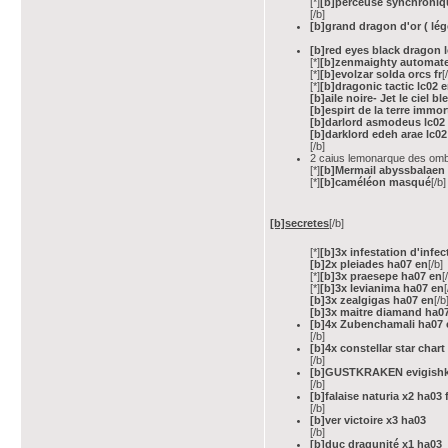
[*]
[b]perceuse synchroniqu
[/b]
[b]grand dragon d'or ( lé
[b]red eyes black dragon 
[*]
[b]zenmaighty automate
[*]
[b]evolzar solda orcs fr
[
[*]
[b]dragonic tactic lc02 
[b]aile noire- Jet le ciel bl
[b]espirt de la terre immor
[b]darlord asmodeus lc02
[b]darklord edeh arae lc02
[/b]
2 caius lemonarque des ombr
[*]
[b]Mermail abyssbalaen
[*]
[b]caméléon masqué
[/b]
[b]secretes
[/b]
[*]
[b]3x infestation d'infe
[b]2x pleiades ha07 en
[/b]
[*]
[b]3x praesepe ha07 en
[
[*]
[b]3x levianima ha07 en
[
[b]3x zealgigas ha07 en
[/b
[b]3x maitre diamand ha0
[b]4x Zubenchamali ha07 
[/b]
[b]4x constellar star char
[/b]
[b]GUSTKRAKEN evigishki
[/b]
[b]falaise naturia x2 ha03 
[/b]
[b]ver victoire x3 ha03
[/b]
[b]duc dragunité x1 ha03