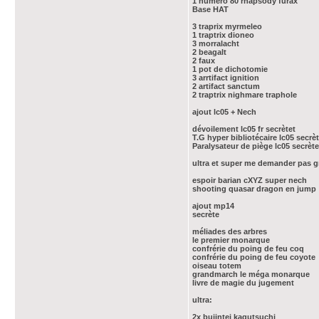
1 numéro 80 rhapsody furax
Base HAT
3 traprix myrmeleo
1 traptrix dioneo
3 morralacht
2 beagalt
2 faux
1 pot de dichotomie
3 arrtifact ignition
2 artifact sanctum
2 traptrix nighmare traphole
ajout lc05 + Nech
dévoilement lc05 fr secrètet
T.G hyper bibliotécaire lc05 secrè
Paralysateur de piège lc05 secrèt
ultra et super me demander pas 
espoir barian cXYZ super nech
shooting quasar dragon en jump
ajout mp14
secrète
méliades des arbres
le premier monarque
confrérie du poing de feu coq
confrérie du poing de feu coyote
oiseau totem
grandmarch le méga monarque
livre de magie du jugement
ultra:
2x bujintei kagutsuchi