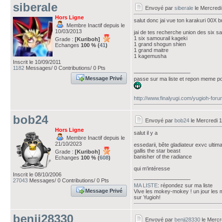
siberale
Envoyé par
siberale
le Mercredi
Hors Ligne
salut donc jai vue ton karakuri 00X b
Membre Inactif depuis le
10/03/2013
jai de tes recherche union des six sa
1 six samourail kageki
Grade :
[Kuriboh]
1 grand shogun shien
Echanges
100 % (
41
)
1 grand maitre
1 kagemusha
Inscrit le 10/09/2011
1182
Messages/ 0 Contributions/ 0 Pts
___________________
Message Privé
passe sur ma liste et repon meme po
http://www.finalyugi.com/yugioh-for
bob24
Envoyé par
bob24
le Mercredi 1
Hors Ligne
salut il y a
Membre Inactif depuis le
21/10/2023
essedarii, bête gladiateur exvc ultim
gallis the star beast
Grade :
[Kuriboh]
banisher of the radiance
Echanges
100 % (
608
)
qui m'intéresse
Inscrit le 08/10/2006
___________________
27043
Messages/ 0 Contributions/ 0 Pts
MA LISTE
: répondez sur ma liste
Message Privé
Vive les mokey-mokey ! un jour les
sur Yugioh!
benji28330
Envoyé par
benji28330
le Mercr