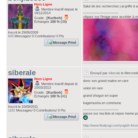
Hors Ligne
Salut de tes recherches j ai griffe d
Membre Inactif depuis le
___________________
19/11/2014
cliquez sur l'image pour accéder à ma
Grade :
[Kuriboh]
Echanges
100 % (
38
)
Inscrit le 29/06/2009
645
Messages/ 0 Contributions/ 0 Pts
Message Privé
siberale
Envoyé par
siberale
le Mercredi
Hors Ligne
donc ses grand maitre en rare
Membre Inactif depuis le
10/03/2013
union en rare
Grade :
[Kuriboh]
grand shogun en super
Echanges
100 % (
41
)
kagemusha en commune
Inscrit le 10/09/2011
___________________
1182
Messages/ 0 Contributions/ 0 Pts
passe sur ma liste et repon meme po
Message Privé
http://www.finalyugi.com/yugioh-for