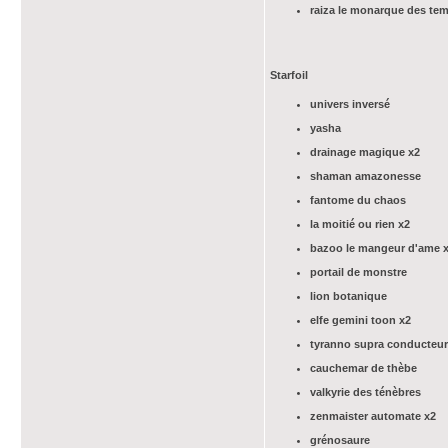
raiza le monarque des te
Starfoil
univers inversé
yasha
drainage magique x2
shaman amazonesse
fantome du chaos
la moitié ou rien x2
bazoo le mangeur d'ame 
portail de monstre
lion botanique
elfe gemini toon x2
tyranno supra conducteur
cauchemar de thèbe
valkyrie des ténèbres
zenmaister automate x2
grénosaure