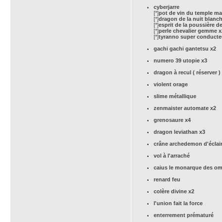
cyberjarre
[*]
pot de vin du temple ma
[*]
dragon de la nuit blanc
[*]
esprit de la poussière d
[*]
perle chevalier gemme x
[*]
tyranno super conducte
gachi gachi gantetsu x2
numero 39 utopie x3
dragon à recul ( réserver )
violent orage
slime métallique
zenmaister automate x2
grenosaure x4
dragon leviathan x3
crâne archedemon d'éclai
vol à l'arraché
caius le monarque des o
renard feu
colère divine x2
l'union fait la force
enterrement prématuré