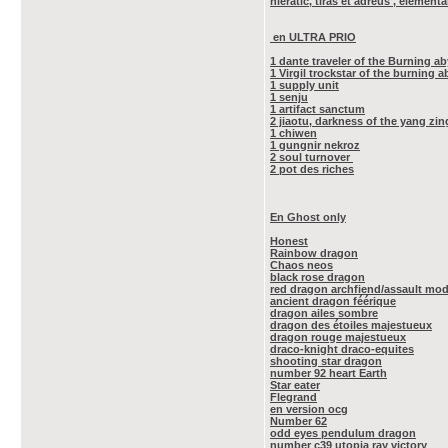
hieratic, tiras et adreus , element
en ULTRA PRIO
1 dante traveler of the Burning a
1 Virgil trockstar of the burning 
1 supply unit
1 senju
1 artifact sanctum
2 jiaotu, darkness of the yang zin
1 chiwen
1 gungnir nekroz
2 soul turnover
2 pot des riches
En Ghost only
Honest
Rainbow dragon
Chaos neos
black rose dragon
red dragon archfiend/assault mo
ancient dragon féérique
dragon ailes sombre
dragon des étoiles majestueux
dragon rouge majestueux
draco-knight draco-equites
shooting star dragon
number 92 heart Earth
Star eater
Flegrand
en version ocg
Number 62
odd eyes pendulum dragon
number c39 utopia ray victory