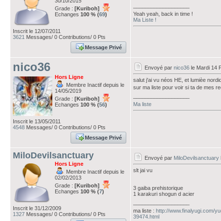
30/10/2015
___________________
Grade :
[Kuriboh]
Yeah yeah, back in time !
Echanges
100 % (
69
)
Ma Liste !
Inscrit le 12/07/2011
3621
Messages/ 0 Contributions/ 0 Pts
Message Privé
nico36
Envoyé par
nico36
le Mardi 14 
Hors Ligne
salut j'ai vu néos HE, et lumièe nord
Membre Inactif depuis le
sur ma liste pour voir si ta de mes 
14/05/2019
___________________
Grade :
[Kuriboh]
Ma liste
Echanges
100 % (
56
)
Inscrit le 13/05/2011
4548
Messages/ 0 Contributions/ 0 Pts
Message Privé
MiloDevilsanctuary
Envoyé par
MiloDevilsanctuary
Hors Ligne
slt jai vu
Membre Inactif depuis le
02/02/2013
Grade :
[Kuriboh]
3 gaiba prehistorique
Echanges
100 % (
7
)
1 karakuri shogun d acier
___________________
Inscrit le 31/12/2009
ma liste :
http://www.finalyugi.com/y
1327
Messages/ 0 Contributions/ 0 Pts
39474.html