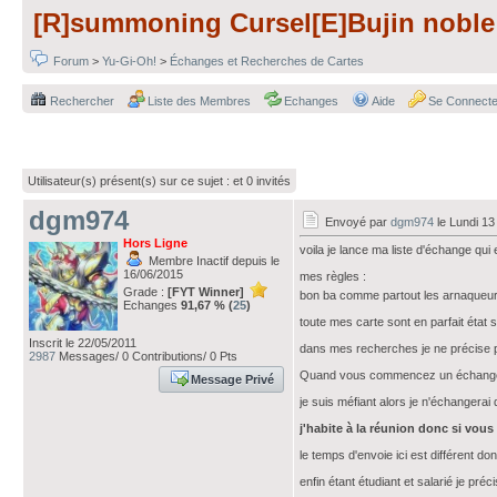
[R]summoning Cursel[E]Bujin noble 
Forum
>
Yu-Gi-Oh!
>
Échanges et Recherches de Cartes
Rechercher
Liste des Membres
Echanges
Aide
Se Connecte
Utilisateur(s) présent(s) sur ce sujet :
et 0 invités
dgm974
Envoyé par
dgm974
le Lundi 13
Hors Ligne
voila je lance ma liste d'échange qu
Membre Inactif depuis le
16/06/2015
mes règles :
Grade :
[FYT Winner]
bon ba comme partout les arnaqueur
Echanges
91,67 % (
25
)
toute mes carte sont en parfait état 
Inscrit le 22/05/2011
dans mes recherches je ne précise pa
2987
Messages/ 0 Contributions/ 0 Pts
Quand vous commencez un échange av
Message Privé
je suis méfiant alors je n'échangera
j'habite à la réunion donc si vou
le temps d'envoie ici est différent d
enfin étant étudiant et salarié je pré