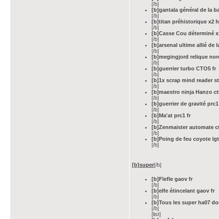
[/b]
[b]gantala général de la b
[/b]
[b]titan préhistorique x2 
[/b]
[b]Casse Cou déterminé x1
[/b]
[b]arsenal ultime allié de 
[/b]
[b]megingjord relique nor
[/b]
[b]guerrier turbo CTO5 fr
[/b]
[b]1x scrap mind reader st
[/b]
[b]maestro ninja Hanzo ct
[/b]
[b]guerrier de gravité prc1
[/b]
[b]Ma'at prc1 fr
[/b]
[b]Zenmaister automate ct
[/b]
[b]Poing de feu coyote lg
[/b]
[b]super
[/b]
[b]Flefle gaov fr
[/b]
[b]elfe étincelant gaov fr
[/b]
[b]Tous les super ha07 don
[/b]
[list]