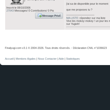
j'ai sa de disponible pour le moment
Inscrit le 08/10/2006
que me proposes tu ?
27043
Messages/ 0 Contributions/ 0 Pts
___________________
Message Privé
MA LISTE
: répondez sur ma liste
Vive les mokey-mokey ! un jour les
sur Yugioh!
Finalyugi.com v3.1 © 2004-2026. Tous droits réservés. - Déclaration CNIL n°1036623
Accueil
|
Mentions légales
|
Nous Contacter
|
Aide
|
Statistiques