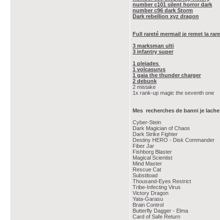
number c101 silent horror dark
number c96 dark Storm
Dark rebellion xyz dragon
Full rareté mermail je remet la ra
3 marksman ulti
3 infantry super
1 pleiades
1 volcasurus
1 gaia the thunder charger
2 debunk
2 mistake
1x rank-up magic the seventh one
Mes recherches de banni je lache
Cyber-Stein
Dark Magician of Chaos
Dark Strike Fighter
Destiny HERO - Disk Commander
Fiber Jar
Fishborg Blaster
Magical Scientist
Mind Master
Rescue Cat
Substitoad
Thousand-Eyes Restrict
Tribe-Infecting Virus
Victory Dragon
Yata-Garasu
Brain Control
Butterfly Dagger - Elma
Card of Safe Return