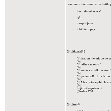
commune intéressante du battle 
lueur du miracle x2
ryko
morphojarre
inhibiteur psy
[b]ultimate
[/b]
[b]dragon hiératique de s
[/b]
[b]reflet xyz orcs fr
[/b]
[b]lumière nordique stor f
[/b]
[b]garlandolf roi de la de
[/b]
[b]Ailes noire elphin le co
[/b]
bujintei kagutsuchi
[*]
Nuber C96
[b]ultra
[/b]