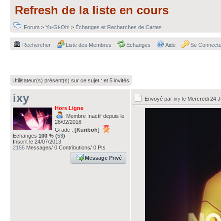
Refresh de la liste en cours
Forum
>
Yu-Gi-Oh!
>
Échanges et Recherches de Cartes
Rechercher
Liste des Membres
Echanges
Aide
Se Connecte
Utilisateur(s) présent(s) sur ce sujet :
et 5 invités
ixy
Envoyé par
ixy
le Mercredi 24 Ju
Hors Ligne
Membre Inactif depuis le
26/02/2016
Grade :
[Kuriboh]
Echanges
100 % (
53
)
Inscrit le 24/07/2013
2155
Messages/ 0 Contributions/ 0 Pts
Message Privé