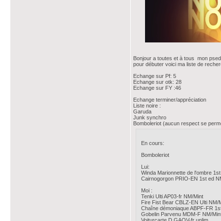
Bonjour a toutes et à tous mon psed
pour débuter voici ma liste de reche
Echange sur Pf: 5
Echange sur otk: 28
Echange sur FY :46
Echange terminer/appréciation
Liste noire :
Garuda
Junk synchro
Bomboleriot (aucun respect se perme
En cours:
Bomboleriot
Lui:
Winda Marionnette de l'ombre 1
Cairnogorgon PRIO-EN 1st ed N
Moi :
Tenki Ulti AP03-fr NM/Mint
Fire Fist Bear CBLZ-EN Ulti NM/M
Chaîne démoniaque ABPF-FR 1st
Gobelin Parvenu MDM-F NM/Mint
Voiturcarte D GAOV-fr unlim