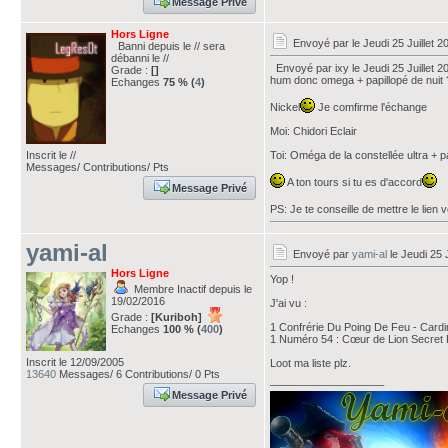
Message Privé
Hors Ligne
Envoyé par
le Jeudi 25 Juillet 
Banni depuis le // sera
débanni le //
Envoyé par ixy le Jeudi 25 Juillet 2
Grade :
[]
hum donc omega + papillopé de nuit 
Echanges
75 % (
4
)
Nickel
Je comfirme l'échange
Moi: Chidori Eclair
Toi: Oméga de la constellée ultra + p
Inscrit le //
Messages/ Contributions/ Pts
A ton tours si tu es d'accord
Message Privé
PS: Je te conseille de mettre le lien v
yami-al
Envoyé par
yami-al
le Jeudi 25 
Hors Ligne
Yop !
Membre Inactif depuis le
19/02/2016
J'ai vu :
Grade :
[Kuriboh]
1 Confrérie Du Poing De Feu - Card
Echanges
100 % (
400
)
1 Numéro 54 : Cœur de Lion Secre
Inscrit le 12/09/2005
Loot ma liste plz.
13640
Messages/ 6 Contributions/ 0 Pts
___________________
Message Privé