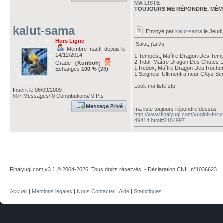
MA LISTE
TOUJOURS ME RÉPONDRE, MÊM
kalut-sama
Envoyé par
kalut-sama
le Jeudi
Hors Ligne
Salut, j'ai vu
Membre Inactif depuis le
14/12/2014
1 Tempest, Maître Dragon Des Tem
2 Tidal, Maître Dragon Des Chutes
Grade :
[Kuriboh]
1 Redox, Maître Dragon Des Roche
Echanges
100 % (
28
)
1 Seigneur Ultimentraîneur CXyz S
Look ma liste stp
Inscrit le 06/09/2009
607
Messages/ 0 Contributions/ 0 Pts
___________________
Message Privé
ma liste toujours répondre dessus
http://www.finalyugi.com/yugioh-foru
49414.html#2184997
Finalyugi.com v3.1 © 2004-2026. Tous droits réservés. - Déclaration CNIL n°1036623
Accueil
|
Mentions légales
|
Nous Contacter
|
Aide
|
Statistiques