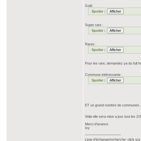
Gold
Spoiler :
Super rare :
Spoiler :
Rares :
Spoiler :
Pour les rare, demandez ya du full ho
Commune intéressante :
Spoiler :
ET un grand nombre de communes.....
Voila elle sera mise a jour tout les 2/
Merci d'avance
Ixy
___________________
Liste d'échange/recherche: click sur