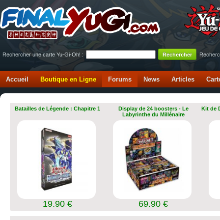
Rechercher une carte Yu-Gi-Oh! :
Recherc
Accueil
Boutique en Ligne
Forums
News
Articles
Cart
Batailles de Légende : Chapitre 1
Display de 24 boosters - Le
Kit de
Labyrinthe du Millénaire
19.90 €
69.90 €