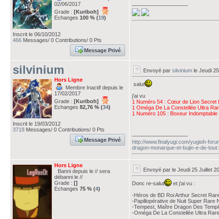
___________________
02/06/2017
Grade :
[Kuriboh]
Echanges
100 % (
19
)
Inscrit le 06/10/2012
466
Messages/ 0 Contributions/ 0 Pts
Message Privé
silvinium
Envoyé par
silvinium
le Jeudi 25
Hors Ligne
salut
Membre Inactif depuis le
17/02/2017
j'ai vu
Grade :
[Kuriboh]
1 Numéro 54 : Cœur de Lion Secre
Echanges
82,76 % (
34
)
1 Oméga De La Constellée Ultra R
1 Numéro 105 : Boxeur Indomptable
Inscrit le 19/03/2012
3718
Messages/ 0 Contributions/ 0 Pts
___________________
Message Privé
http://www.finalyugi.com/yugioh-for
dragon-monarque-et-bujin-e-de-tout.
Hors Ligne
Envoyé par
le Jeudi 25 Juillet 
Banni depuis le // sera
débanni le //
Grade :
[]
Donc re-salut
et j'ai vu :
Echanges
75 % (
4
)
-Héros de BD Roi Arthur Secret R
-Papillopérative de Nuit Super Rar
-Tempest, Maître Dragon Des Temp
-Oméga De La Constellée Ultra Ra