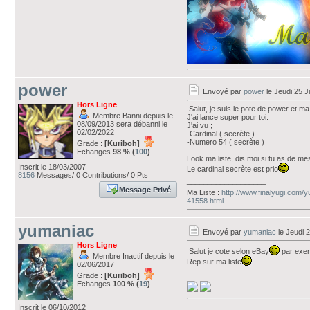
power
Envoyé par
power
le Jeudi 25 J
Hors Ligne
Salut, je suis le pote de power et ma
Membre Banni depuis le
J'ai lance super pour toi.
08/09/2013 sera débanni le
J'ai vu ;
02/02/2022
-Cardinal ( secrète )
-Numero 54 ( secrète )
Grade :
[Kuriboh]
Echanges
98 % (
100
)
Look ma liste, dis moi si tu as de 
Inscrit le 18/03/2007
Le cardinal secrète est prio
8156
Messages/ 0 Contributions/ 0 Pts
___________________
Message Privé
Ma Liste :
http://www.finalyugi.com/
41558.html
yumaniac
Envoyé par
yumaniac
le Jeudi 2
Hors Ligne
Salut je cote selon eBay
par exem
Membre Inactif depuis le
Rep sur ma liste
02/06/2017
___________________
Grade :
[Kuriboh]
Echanges
100 % (
19
)
Inscrit le 06/10/2012