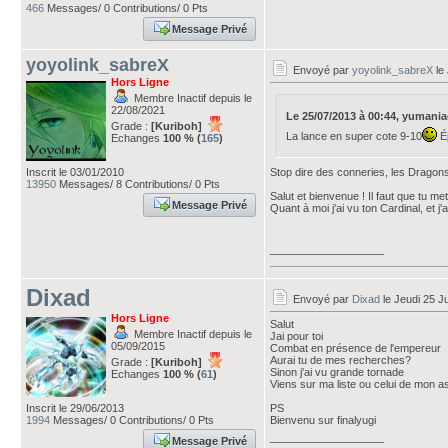
466
Messages/ 0 Contributions/ 0 Pts
Message Privé
yoyolink_sabreX
Envoyé par
yoyolink_sabreX
le 
Hors Ligne
Membre Inactif depuis le
22/08/2021
Le 25/07/2013 à 00:44, yumaniac 
Grade :
[Kuriboh]
La lance en super cote 9-10
Ép
Echanges
100 % (
165
)
Inscrit le 03/01/2010
Stop dire des conneries, les Dragons
13950
Messages/ 8 Contributions/ 0 Pts
Salut et bienvenue ! Il faut que tu 
Message Privé
Quant à moi j'ai vu ton Cardinal, et
___________________
Dixad
Envoyé par
Dixad
le Jeudi 25 Ju
Hors Ligne
Salut
Membre Inactif depuis le
Jai pour toi
05/09/2015
Combat en présence de l'empereur
Aurai tu de mes recherches?
Grade :
[Kuriboh]
Sinon j'ai vu grande tornade
Echanges
100 % (
61
)
Viens sur ma liste ou celui de mon a
Inscrit le 29/06/2013
PS
1994
Messages/ 0 Contributions/ 0 Pts
Bienvenu sur finalyugi
___________________
Message Privé