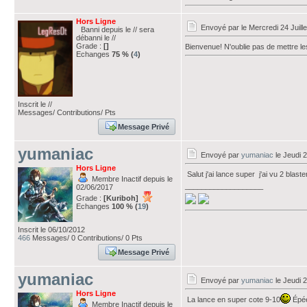
Hors Ligne
Envoyé par
le Mercredi 24 Juill
Banni depuis le // sera
débanni le //
Grade :
[]
Bienvenue! N'oublie pas de mettre le
Echanges
75 % (
4
)
Inscrit le //
Messages/ Contributions/ Pts
Message Privé
yumaniac
Envoyé par
yumaniac
le Jeudi 2
Hors Ligne
Salut j'ai lance super j'ai vu 2 blast
Membre Inactif depuis le
___________________
02/06/2017
Grade :
[Kuriboh]
Echanges
100 % (
19
)
Inscrit le 06/10/2012
466
Messages/ 0 Contributions/ 0 Pts
Message Privé
yumaniac
Envoyé par
yumaniac
le Jeudi 2
Hors Ligne
La lance en super cote 9-10
Épée 
Membre Inactif depuis le