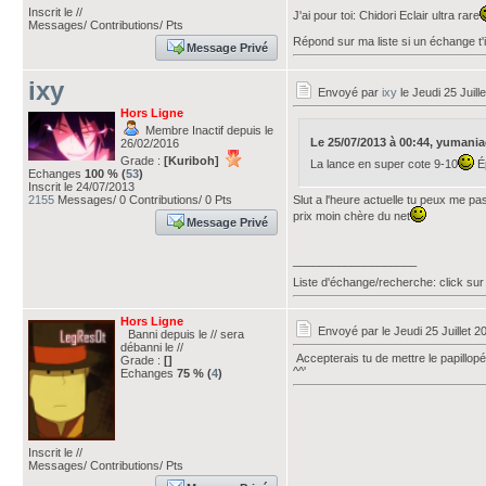
Inscrit le //
J'ai pour toi: Chidori Eclair ultra rare
Messages/ Contributions/ Pts
Répond sur ma liste si un échange t'i
Message Privé
ixy
Envoyé par
ixy
le Jeudi 25 Juill
Hors Ligne
Membre Inactif depuis le
Le 25/07/2013 à 00:44, yumaniac 
26/02/2016
Grade :
[Kuriboh]
La lance en super cote 9-10
Ép
Echanges
100 % (
53
)
Inscrit le 24/07/2013
2155
Messages/ 0 Contributions/ 0 Pts
Slut a l'heure actuelle tu peux me pa
prix moin chère du net
Message Privé
___________________
Liste d'échange/recherche: click sur
Hors Ligne
Envoyé par
le Jeudi 25 Juillet 
Banni depuis le // sera
débanni le //
Accepterais tu de mettre le papillopé
Grade :
[]
^^'
Echanges
75 % (
4
)
Inscrit le //
Messages/ Contributions/ Pts