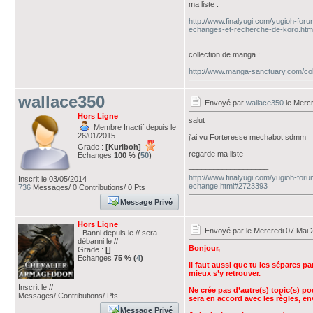
ma liste :
http://www.finalyugi.com/yugioh-for
echanges-et-recherche-de-koro.htm
collection de manga :
http://www.manga-sanctuary.com/col
wallace350
Envoyé par
wallace350
le Mercr
Hors Ligne
salut
Membre Inactif depuis le
26/01/2015
j'ai vu Forteresse mechabot sdmm
Grade :
[Kuriboh]
regarde ma liste
Echanges
100 % (
50
)
___________________
http://www.finalyugi.com/yugioh-foru
Inscrit le 03/05/2014
echange.html#2723393
736
Messages/ 0 Contributions/ 0 Pts
Message Privé
Hors Ligne
Envoyé par
le Mercredi 07 Mai 
Banni depuis le // sera
débanni le //
Bonjour,
Grade :
[]
Echanges
75 % (
4
)
Il faut aussi que tu les sépares p
mieux s’y retrouver.
Inscrit le //
Ne crée pas d’autre(s) topic(s) po
Messages/ Contributions/ Pts
sera en accord avec les règles, en
Message Privé