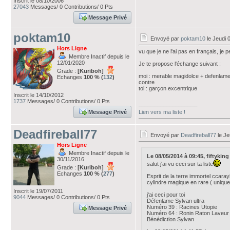
Inscrit le 08/10/2006
27043
Messages/ 0 Contributions/ 0 Pts
Message Privé
poktam10
Envoyé par
poktam10
le Jeudi 
Hors Ligne
vu que je ne l'ai pas en français, je
Membre Inactif depuis le
12/01/2020
Je te propose l'échange suivant :
Grade :
[Kuriboh]
moi : merable magidolce + defenlam
Echanges
100 % (
132
)
contre
toi : garçon excentrique
Inscrit le 14/10/2012
1737
Messages/ 0 Contributions/ 0 Pts
___________________
Message Privé
Lien vers ma liste !
Deadfireball77
Envoyé par
Deadfireball77
le Je
Hors Ligne
Membre Inactif depuis le
Le 08/05/2014 à 09:45, fiftyking a
30/11/2016
salut j'ai vu ceci sur ta liste
Grade :
[Kuriboh]
Echanges
100 % (
277
)
Esprit de la terre immortel ccaray
cylindre magique en rare ( unique
Inscrit le 19/07/2011
j'ai ceci pour toi
9044
Messages/ 0 Contributions/ 0 Pts
Défenlame Sylvan ultra
Numéro 39 : Racines Utopie
Message Privé
Numéro 64 : Ronin Raton Laveu
Bénédiction Sylvan