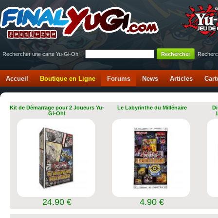
Rechercher une carte Yu-Gi-Oh! :
Recherc
Accueil
Boutique en Ligne
Forums
News
Articles
Cart
Kit de Démarrage pour 2 Joueurs Yu-
Le Labyrinthe du Millénaire
Di
Gi-Oh!
24.90 €
4.90 €