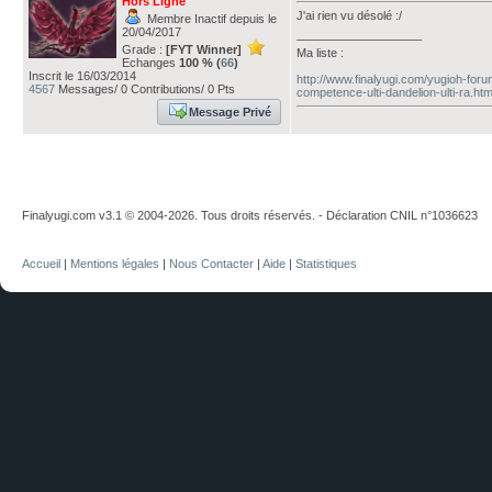
Hors Ligne
J'ai rien vu désolé :/
Membre Inactif depuis le
20/04/2017
___________________
Grade :
[FYT Winner]
Ma liste :
Echanges
100 % (
66
)
Inscrit le 16/03/2014
http://www.finalyugi.com/yugioh-for
4567
Messages/ 0 Contributions/ 0 Pts
competence-ulti-dandelion-ulti-ra.htm
Message Privé
Finalyugi.com v3.1 © 2004-2026. Tous droits réservés. - Déclaration CNIL n°1036623
Accueil
|
Mentions légales
|
Nous Contacter
|
Aide
|
Statistiques