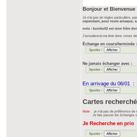
Bonjour et Bienvenue s
Je n'ai pas de règles particulière, pa
cependant, pour toute arnaque, sa
note : kuroko02 est mon frère do
J'actualiserai ma liste donc venez 
Échange en cours/terminée :
Spoiler :
Ne jamais échanger avec :
Spoiler :
En arrivage du 06/01 :
Spoiler :
Cartes recherché
Note :
je n’ai pas de préférence de
Je fais passer les échanges car
Je Recherche en prio 
Spoiler :