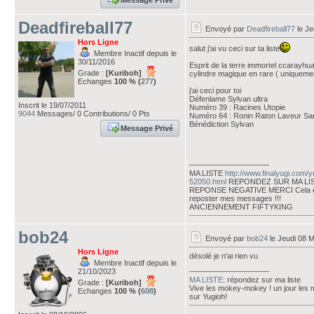
Deadfireball77
Envoyé par
Deadfireball77
le Je
Hors Ligne
salut j'ai vu ceci sur ta liste
Membre Inactif depuis le
30/11/2016
Esprit de la terre immortel ccarayhua
Grade :
[Kuriboh]
cylindre magique en rare ( uniquemen
Echanges
100 % (
277
)
j'ai ceci pour toi
Défenlame Sylvan ultra
Inscrit le 19/07/2011
Numéro 39 : Racines Utopie
9044
Messages/ 0 Contributions/ 0 Pts
Numéro 64 : Ronin Raton Laveur S
Bénédiction Sylvan
Message Privé
___________________
MA LISTE
http://www.finalyugi.com/
52050.html
REPONDEZ SUR MA LI
REPONSE NEGATIVE MERCI Cela évi
reposter mes messages !!!
ANCIENNEMENT FIFTYKING
bob24
Envoyé par
bob24
le Jeudi 08 M
Hors Ligne
désolé je n'ai rien vu
Membre Inactif depuis le
___________________
21/10/2023
MA LISTE
: répondez sur ma liste
Grade :
[Kuriboh]
Vive les mokey-mokey ! un jour les
Echanges
100 % (
608
)
sur Yugioh!