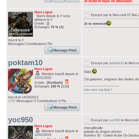
Je locke le topic en attendant.
Hors Ligne
Envoyé par
le Mercredi 07 Mai 
Banni depuis le // sera
débanni le //
Grade :
[]
Je te remercie
Echanges
75 % (
4
)
Inscrit le //
Messages/ Contributions/ Pts
Message Privé
poktam10
Envoyé par
poktam10
le Mercre
Hors Ligne
Salut
Membre Inactif depuis le
12/01/2020
J'ai galaxion, seigneur des étoiles d
Grade :
[Kuriboh]
___________________
Echanges
100 % (
132
)
Lien vers ma liste !
Inscrit le 14/10/2012
1737
Messages/ 0 Contributions/ 0 Pts
Message Privé
yoc950
Envoyé par
yoc950
le Mercredi
Hors Ligne
chevalifeuille
Membre Inactif depuis le
paladin du dragon photon
12/02/2019
Numéro 30 : Golem Acide De Destruct