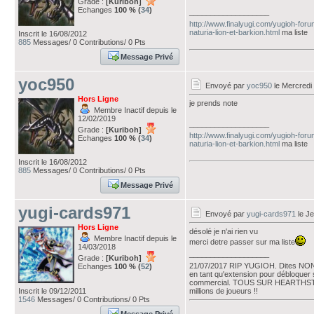
Grade :
[Kuriboh]
Echanges
100 % (
34
)
___________________
http://www.finalyugi.com/yugioh-for
naturia-lion-et-barkion.html
ma liste
Inscrit le 16/08/2012
885
Messages/ 0 Contributions/ 0 Pts
Message Privé
yoc950
Envoyé par
yoc950
le Mercredi
Hors Ligne
je prends note
Membre Inactif depuis le
12/02/2019
___________________
Grade :
[Kuriboh]
http://www.finalyugi.com/yugioh-for
Echanges
100 % (
34
)
naturia-lion-et-barkion.html
ma liste
Inscrit le 16/08/2012
885
Messages/ 0 Contributions/ 0 Pts
Message Privé
yugi-cards971
Envoyé par
yugi-cards971
le Je
Hors Ligne
désolé je n'ai rien vu
Membre Inactif depuis le
merci detre passer sur ma liste
14/03/2018
___________________
Grade :
[Kuriboh]
21/07/2017 RIP YUGIOH. Dites NON à
Echanges
100 % (
52
)
en tant qu'extension pour débloquer 
commercial. TOUS SUR HEARTHST
Inscrit le 09/12/2011
millions de joueurs !!
1546
Messages/ 0 Contributions/ 0 Pts
Message Privé