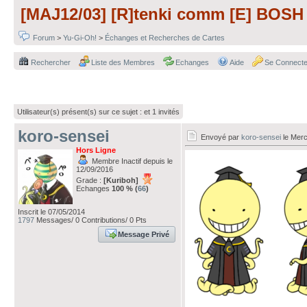
[MAJ12/03] [R]tenki comm [E] BOSH 
Forum
>
Yu-Gi-Oh!
>
Échanges et Recherches de Cartes
Rechercher
Liste des Membres
Echanges
Aide
Se Connecte
Utilisateur(s) présent(s) sur ce sujet :
et 1 invités
koro-sensei
Envoyé par
koro-sensei
le Merc
Hors Ligne
Membre Inactif depuis le
12/09/2016
Grade :
[Kuriboh]
Echanges
100 % (
66
)
Inscrit le 07/05/2014
1797
Messages/ 0 Contributions/ 0 Pts
Message Privé