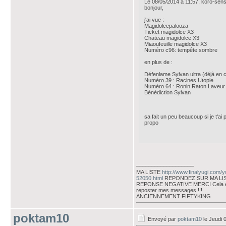
Le 08/05/2014 à 11:57, koro-sensei
bonjour,
j'ai vue :
Magidolcepalooza
Ticket magidolce X3
Chateau magidolce X3
Miaoufeuille magidolce X3
Numéro c96: tempête sombre
en plus de :
Défenlame Sylvan ultra (déjà en 
Numéro 39 : Racines Utopie
Numéro 64 : Ronin Raton Laveu
Bénédiction Sylvan
sa fait un peu beaucoup si je t'ai
propo
___________________
MA LISTE
http://www.finalyugi.com/
52050.html
REPONDEZ SUR MA LI
REPONSE NEGATIVE MERCI Cela évi
reposter mes messages !!!
ANCIENNEMENT FIFTYKING
poktam10
Envoyé par
poktam10
le Jeudi 