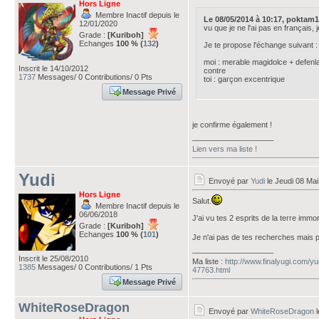
Hors Ligne
Membre Inactif depuis le
Le 08/05/2014 à 10:17, poktam10 
12/01/2020
vu que je ne l'ai pas en français,
Grade :
[Kuriboh]
Echanges
100 % (
132
)
Je te propose l'échange suivant :
moi : merable magidolce + defen
Inscrit le 14/10/2012
contre
1737
Messages/ 0 Contributions/ 0 Pts
toi : garçon excentrique
Message Privé
je confirme également !
___________________
Lien vers ma liste !
Yudi
Envoyé par
Yudi
le Jeudi 08 Mai
Hors Ligne
Salut.
Membre Inactif depuis le
06/06/2018
J'ai vu tes 2 esprits de la terre immor
Grade :
[Kuriboh]
Echanges
100 % (
101
)
Je n'ai pas de tes recherches mais p
___________________
Inscrit le 25/08/2010
Ma liste :
http://www.finalyugi.com/y
1385
Messages/ 0 Contributions/ 1 Pts
47763.html
Message Privé
WhiteRoseDragon
Envoyé par
WhiteRoseDragon
l