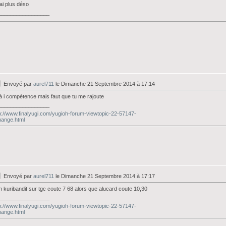
l'ai plus déso
_________________
Envoyé par
aurel711
le Dimanche 21 Septembre 2014 à 17:14
jà i compétence mais faut que tu me rajoute
_________________
p://www.finalyugi.com/yugioh-forum-viewtopic-22-57147-
hange.html
Envoyé par
aurel711
le Dimanche 21 Septembre 2014 à 17:17
 kuribandit sur tgc coute 7 68 alors que alucard coute 10,30
_________________
p://www.finalyugi.com/yugioh-forum-viewtopic-22-57147-
hange.html