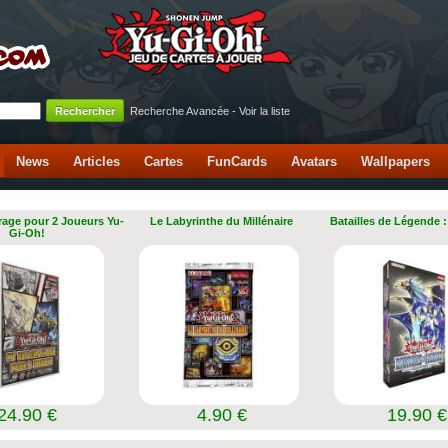
Recherche Avancée
-
Voir la liste
News
Articles
Cartes
FunCards
Avatars
Wallpapers
rage pour 2 Joueurs Yu-
Le Labyrinthe du Millénaire
Batailles de Légende :
Gi-Oh!
24.90 €
4.90 €
19.90 €