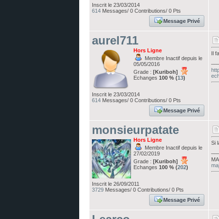
Inscrit le 23/03/2014
614
Messages/ 0 Contributions/ 0 Pts
Message Privé
aurel711
Hors Ligne
Il 
Membre Inactif depuis le
__
05/05/2016
htt
Grade :
[Kuriboh]
ec
Echanges
100 % (
13
)
Inscrit le 23/03/2014
614
Messages/ 0 Contributions/ 0 Pts
Message Privé
monsieurpatate
Hors Ligne
Si 
Membre Inactif depuis le
__
27/02/2019
MA
Grade :
[Kuriboh]
maj
Echanges
100 % (
202
)
Inscrit le 26/09/2011
3729
Messages/ 0 Contributions/ 0 Pts
Message Privé