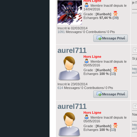
Hors Ligne
je 
Membre Inactif depuis le
__
14/04/2016
Grade :
[Kuriboh]
Echanges
97,44 % (
39
)
Inscrit le 02/03/2014
1091
Messages/ 0 Contributions/ 0 Pts
Message Privé
aurel711
Hors Ligne
Si 
Membre Inactif depuis le
__
05/05/2016
htt
Grade :
[Kuriboh]
ec
Echanges
100 % (
13
)
Inscrit le 23/03/2014
614
Messages/ 0 Contributions/ 0 Pts
Message Privé
aurel711
Hors Ligne
Nan
Membre Inactif depuis le
__
05/05/2016
htt
Grade :
[Kuriboh]
ec
Echanges
100 % (
13
)