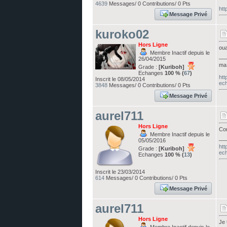
4639
Messages/ 0 Contributions/ 0 Pts
htt
Message Privé
kuroko02
Hors Ligne
oua
Membre Inactif depuis le
__
26/04/2015
ma 
Grade :
[Kuriboh]
Echanges
100 % (
67
)
htt
Inscrit le 08/05/2014
ech
3848
Messages/ 0 Contributions/ 0 Pts
Message Privé
aurel711
Hors Ligne
Con
Membre Inactif depuis le
__
05/05/2016
htt
Grade :
[Kuriboh]
ec
Echanges
100 % (
13
)
Inscrit le 23/03/2014
614
Messages/ 0 Contributions/ 0 Pts
Message Privé
aurel711
Hors Ligne
Je 