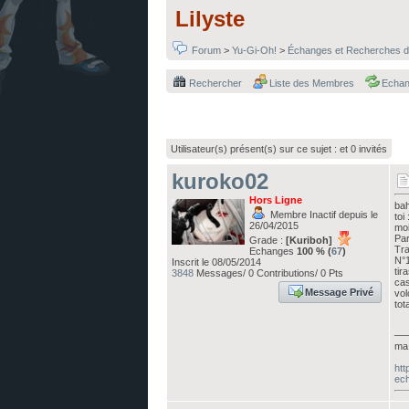
Lilyste
Forum
>
Yu-Gi-Oh!
>
Échanges et Recherches d
Rechercher
Liste des Membres
Echa
Utilisateur(s) présent(s) sur ce sujet :
et 0 invités
kuroko02
Hors Ligne
bah
Membre Inactif depuis le
toi
26/04/2015
moi
Par
Grade :
[Kuriboh]
Tra
Echanges
100 % (
67
)
N°1
Inscrit le 08/05/2014
tir
3848
Messages/ 0 Contributions/ 0 Pts
cas
Message Privé
vol
tot
__
ma 
htt
ech