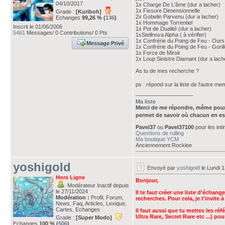
04/10/2017
1x Charge De L'âme (dur a lacher)
1x Fissure Dimensionnelle
Grade :
[Kuriboh]
2x Gobelin Parvenu (dur a lacher)
Echanges
99,26 % (
136
)
1x Hommage Torrentiel
Inscrit le 01/06/2006
1x Pot de Dualité (dur a lacher)
5461
Messages/ 0 Contributions/ 0 Pts
1xStellnova Alpha ( à vérifier)
1x Confrérie du Poing de Feu - Ours (
Message Privé
1x Confrérie du Poing de Feu - Gorille
1x Force de Miroir
1x Loup Sinistre Diamant (dur a lach
As tu de mes recherche ?
ps : répond sur la liste de l'autre m
___________________
Ma liste
Merci de me répondre, même pour
permet de savoir où chacun en es
Pavel37
ou
Pavel37100
pour les int
Questions de rulling
Ma boutique YCM
Anciennement Rocklee
yoshigold
Envoyé par
yoshigold
le Lundi 
Hors Ligne
Bonjour,
Modérateur Inactif depuis
le 27/11/2024
Il te faut créer une liste d'échan
Modération :
Profil, Forum,
recherches. Pour cela, je t'invite 
News, Faq, Articles, Lexique,
Cartes, Echanges
Il faut aussi que tu mettes les ré
Ultra Rare, Secret Rare etc ...) p
Grade :
[Super Modo]
Echanges
100 % (
506
)