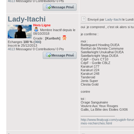
4613
Messages/ 0 Contributions/ 0 Pts
Message Privé
Lady-Itachi
Envoyé par
Lady-Itachi
le Lundi
Hors Ligne
oui je comprend , c'est ok alors si tu
Membre Inactif depuis le
08/10/2018
je confirme :
Grade :
[Kuriboh]
moi :
Echanges
100 % (
366
)
Battleguard Howling DUEA
Inscrit le 25/12/2013
Renfort de l'Armée Commune
4613
Messages/ 0 Contributions/ 0 Pts
Satellarkight Unukalhai DUEA
Message Privé
Satellarknight Vega DUEA
CdpF - Ours CT10
CdpF - Gorille CBLZ
Karakuri 177
Karakuri 224
Karakuri 248
Tanderoid
Jenis Super
Clestia Gold
contre
toi :
Orage Sanguinaire
Vouivre Aux Yeux Rouges
Gallis, La Bête des Etoiles GX06
___________________
http://www.finalyugi.com/yugioh-foru
mes-recherches.html