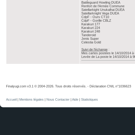
Battleguard Howling DUEA
Renfort de l'Armée Commune
Satellarkight Unukalhai DUEA
Satellarknight Vega DUEA
CdpF - Ours CT10
CdpF - Gorille CBLZ
Karakuri 177
Karakuri 224
Karakuri 248
Tanderoid
Jenis Super
Celestia Gold
Suivi de l'échange
:
Mes cartes postées le 14/10/2014 à
Levée de La poste le 14/10/2014 à 
Finalyugi.com v3.1 © 2004-2026. Tous droits réservés. - Déclaration CNIL n°1036623
Accueil
|
Mentions légales
|
Nous Contacter
|
Aide
|
Statistiques