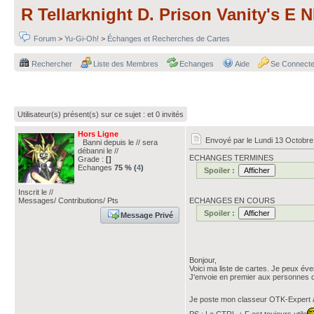
R Tellarknight D. Prison Vanity's 
Forum
>
Yu-Gi-Oh!
>
Échanges et Recherches de Cartes
Rechercher
Liste des Membres
Echanges
Aide
Se Connecte
Utilisateur(s) présent(s) sur ce sujet :
et 0 invités
Hors Ligne
Envoyé par
le Lundi 13 Octobre
Banni depuis le // sera
débanni le //
ECHANGES TERMINES
Grade :
[]
Echanges
75 % (
4
)
Spoiler :
Inscrit le //
ECHANGES EN COURS
Messages/ Contributions/ Pts
Spoiler :
Message Privé
Bonjour,
Voici ma liste de cartes. Je peux év
J'envoie en premier aux personnes q
Je poste mon classeur OTK-Expert af