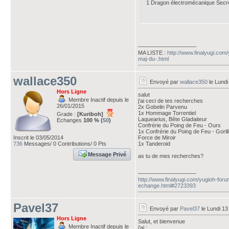
1 Dragon électromécanique Sec
___________________
MA LISTE :
http://www.finalyugi.com
maj-du-.html
wallace350
Envoyé par
wallace350
le Lundi
Hors Ligne
salut
Membre Inactif depuis le
j'ai ceci de tes recherches
26/01/2015
2x Gobelin Parvenu
1x Hommage Torrentiel
Grade :
[Kuriboh]
Laquearius, Bête Gladaiteur
Echanges
100 % (
50
)
Confrérie du Poing de Feu - Ours
1x Confrérie du Poing de Feu - Goril
Inscrit le 03/05/2014
Force de Miroir
736
Messages/ 0 Contributions/ 0 Pts
1x Tanderoid
Message Privé
as tu de mes recherches?
___________________
http://www.finalyugi.com/yugioh-foru
echange.html#2723393
Pavel37
Envoyé par
Pavel37
le Lundi 13
Hors Ligne
Salut, et bienvenue
Membre Inactif depuis le
j'ai :