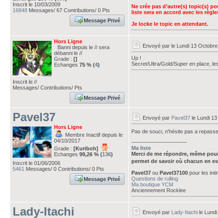
Inscrit le 10/03/2009
Ne crée pas d’autre(s) topic(s) po
16848
Messages/ 67 Contributions/ 0 Pts
liste sera en accord avec les règl
Message Privé
Je locke le topic en attendant.
Hors Ligne
Envoyé par
le Lundi 13 Octobre
Banni depuis le // sera
débanni le //
Up !
Grade :
[]
Secret/Ultra/Gold/Super en place, le
Echanges
75 % (
4
)
Inscrit le //
Messages/ Contributions/ Pts
Message Privé
Pavel37
Envoyé par
Pavel37
le Lundi 13
Hors Ligne
Pas de souci, n'hésite pas a repasse
Membre Inactif depuis le
___________________
04/10/2017
Ma liste
Grade :
[Kuriboh]
Merci de me répondre, même pour
Echanges
99,26 % (
136
)
permet de savoir où chacun en es
Inscrit le 01/06/2006
5461
Messages/ 0 Contributions/ 0 Pts
Pavel37
ou
Pavel37100
pour les int
Questions de rulling
Message Privé
Ma boutique YCM
Anciennement Rocklee
Lady-Itachi
Envoyé par
Lady-Itachi
le Lundi