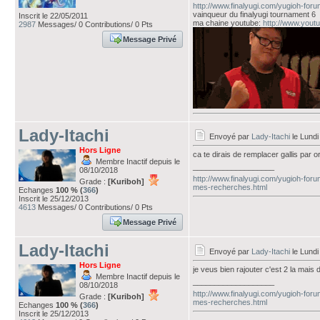
http://www.finalyugi.com/yugioh-for
vainqueur du finalyugi tournament 6
Inscrit le 22/05/2011
ma chaine youtube:
http://www.you
2987
Messages/ 0 Contributions/ 0 Pts
Message Privé
Lady-Itachi
Envoyé par
Lady-Itachi
le Lundi
Hors Ligne
ca te dirais de remplacer gallis par or
Membre Inactif depuis le
___________________
08/10/2018
http://www.finalyugi.com/yugioh-foru
Grade :
[Kuriboh]
mes-recherches.html
Echanges
100 % (
366
)
Inscrit le 25/12/2013
4613
Messages/ 0 Contributions/ 0 Pts
Message Privé
Lady-Itachi
Envoyé par
Lady-Itachi
le Lundi
Hors Ligne
je veus bien rajouter c'est 2 la mais
Membre Inactif depuis le
___________________
08/10/2018
http://www.finalyugi.com/yugioh-foru
Grade :
[Kuriboh]
mes-recherches.html
Echanges
100 % (
366
)
Inscrit le 25/12/2013