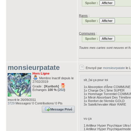
Spoiler :
Rares
:
Spoiler :
Communes
:
Spoiler :
Toutes mes cartes sont neuves et fra
monsieurpatate
Envoyé par
monsieurpatate
le L
Hors Ligne
Membre Inactif depuis le
slt, j'ai ça pour toi
27/02/2019
Grade :
[Kuriboh]
1x Absorption d'Âme COMMUNE
Echanges
100 % (
202
)
1x Charge De L'âme SUPER
1x Hommage Torrentiel COMMU
1x Miroir Absorbant Des Ténè
Inscrit le 26/09/2011
1x Renfort de l'Armée GOLD
3729
Messages/ 0 Contributions/ 0 Pts
3x Satellchevalier Altaïr RARE
Message Privé
vu ça
1 Artilleur Hyper Psychique Ult
1 Artilleur Hyper Psychique/mod