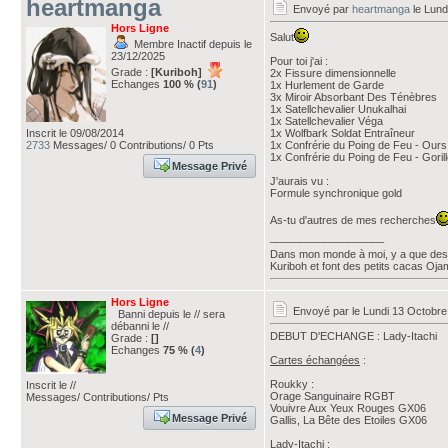
heartmanga
Envoyé par
heartmanga
le Lund
Hors Ligne
Salut
Membre Inactif depuis le
23/12/2025
Pour toi j'ai :
Grade :
[Kuriboh]
2x Fissure dimensionnelle
Echanges
100 % (
91
)
1x Hurlement de Garde
3x Miroir Absorbant Des Ténèbres
1x Satellchevalier Unukalhai
1x Satellchevalier Véga
Inscrit le 09/08/2014
1x Wolfbark Soldat Entraîneur
2733
Messages/ 0 Contributions/ 0 Pts
1x Confrérie du Poing de Feu - Ours
1x Confrérie du Poing de Feu - Goril
Message Privé
J'aurais vu :
Formule synchronique gold
As-tu d'autres de mes recherches
___________________
Dans mon monde à moi, y a que des 
Kuriboh et font des petits cacas Oj
Hors Ligne
Envoyé par
le Lundi 13 Octobre
Banni depuis le // sera
débanni le //
DEBUT D'ECHANGE : Lady-Itachi
Grade :
[]
Echanges
75 % (
4
)
Cartes échangées
:
Roukky :
Inscrit le //
Orage Sanguinaire RGBT
Messages/ Contributions/ Pts
Vouivre Aux Yeux Rouges GX06
Message Privé
Gallis, La Bête des Etoiles GX06
Lady-Itachi :