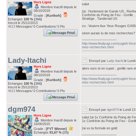
Hors Ligne
salut
Membre Inactif depuis le
08/10/2018
j'ai : Hurlement de Garde US , Renfor
Confrérie du Poing de Feu - Gorille 
Grade :
[Kuriboh]
Stratège , Tanderoid US
Echanges
100 % (
366
)
Inscrit le 25/12/2013
vu : Vouivre Aux Yeux Rouges GX06 
4613
Messages/ 0 Contributions/ 0 Pts
Message Privé
sinon aurais tu de mes recherches?
___________________
http://www.finalyugi.com/yugioh-foru
mes-recherches.html
Lady-Itachi
Envoyé par
Lady-Itachi
le Lundi
Hors Ligne
alors ours et en super , gorille rare
Membre Inactif depuis le
___________________
08/10/2018
http://www.finalyugi.com/yugioh-foru
Grade :
[Kuriboh]
mes-recherches.html
Echanges
100 % (
366
)
Inscrit le 25/12/2013
4613
Messages/ 0 Contributions/ 0 Pts
Message Privé
dgm974
Envoyé par
dgm974
le Lundi 13
Hors Ligne
salut j'ai 1x Confrérie du Poing de F
Membre Inactif depuis le
1x Confrérie du Poing de Feu - Goril
16/06/2015
j'ai vu ta formule en gold
Grade :
[FYT Winner]
Echanges
91,67 % (
25
)
___________________