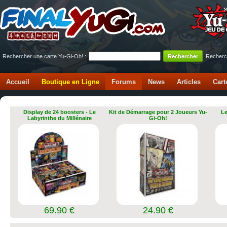
Rechercher une carte Yu-Gi-Oh! :
Recherc
Accueil
Boutique en Ligne
Forums
News
Articles
Cart
Display de 24 boosters - Le
Kit de Démarrage pour 2 Joueurs Yu-
Le
Labyrinthe du Millénaire
Gi-Oh!
69.90 €
24.90 €