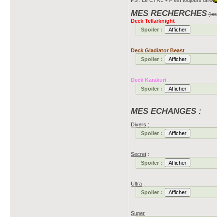
PS : Le CTRL + F est toujours utile
MES RECHERCHES
(le
Deck Tellarknight
Spoiler :
Deck Gladiator Beast
Spoiler :
Deck Karakuri
Spoiler :
MES ECHANGES :
Divers
:
Spoiler :
Secret
:
Spoiler :
Ultra
:
Spoiler :
Super
: