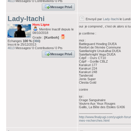
4613
Messages/ 0 Contributions/ 0 Pts
Message Privé
Lady-Itachi
Envoyé par
Lady-Itachi
le Lundi
Hors Ligne
oui je comprend , c'est ok alors si tu
Membre Inactif depuis le
08/10/2018
je confirme :
Grade :
[Kuriboh]
moi :
Echanges
100 % (
366
)
Battleguard Howling DUEA
Inscrit le 25/12/2013
Renfort de l'Armée Commune
4613
Messages/ 0 Contributions/ 0 Pts
Satellarkight Unukalhai DUEA
Message Privé
Satellarknight Vega DUEA
CdpF - Ours CT10
CdpF - Gorille CBLZ
Karakuri 177
Karakuri 224
Karakuri 248
Tanderoid
Jenis Super
Clestia Gold
contre
toi :
Orage Sanguinaire
Vouivre Aux Yeux Rouges
Gallis, La Bête des Etoiles GX06
___________________
http://www.finalyugi.com/yugioh-foru
mes-recherches.html