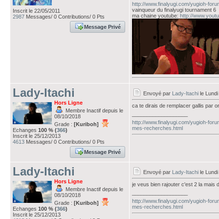
http://www.finalyugi.com/yugioh-for
vainqueur du finalyugi tournament 6
Inscrit le 22/05/2011
ma chaine youtube:
http://www.you
2987
Messages/ 0 Contributions/ 0 Pts
Message Privé
Lady-Itachi
Envoyé par
Lady-Itachi
le Lundi
Hors Ligne
ca te dirais de remplacer gallis par or
Membre Inactif depuis le
___________________
08/10/2018
http://www.finalyugi.com/yugioh-foru
Grade :
[Kuriboh]
mes-recherches.html
Echanges
100 % (
366
)
Inscrit le 25/12/2013
4613
Messages/ 0 Contributions/ 0 Pts
Message Privé
Lady-Itachi
Envoyé par
Lady-Itachi
le Lundi
Hors Ligne
je veus bien rajouter c'est 2 la mais
Membre Inactif depuis le
___________________
08/10/2018
http://www.finalyugi.com/yugioh-foru
Grade :
[Kuriboh]
mes-recherches.html
Echanges
100 % (
366
)
Inscrit le 25/12/2013