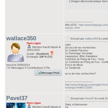
1 Dragon électromécanique Sec
___________________
MA LISTE :
http://www.finalyugi.com
maj-du-.html
wallace350
Envoyé par
wallace350
le Lundi
Hors Ligne
salut
Membre Inactif depuis le
j'ai ceci de tes recherches
26/01/2015
2x Gobelin Parvenu
1x Hommage Torrentiel
Grade :
[Kuriboh]
Laquearius, Bête Gladaiteur
Echanges
100 % (
50
)
Confrérie du Poing de Feu - Ours
1x Confrérie du Poing de Feu - Goril
Inscrit le 03/05/2014
Force de Miroir
736
Messages/ 0 Contributions/ 0 Pts
1x Tanderoid
Message Privé
as tu de mes recherches?
___________________
http://www.finalyugi.com/yugioh-foru
echange.html#2723393
Pavel37
Envoyé par
Pavel37
le Lundi 13
Hors Ligne
Salut, et bienvenue
Membre Inactif depuis le
j'ai :