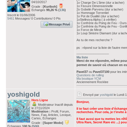
04/10/2017
1x Charge De L'âme (dur a lacher)
1x Fissure Dimensionnelle
Grade :
[Kuriboh]
2x Gobelin Parvenu (dur a lacher)
Echanges
99,26 % (
136
)
1x Hommage Torrentiel
Inscrit le 01/06/2006
1x Pot de Dualité (dur a lacher)
5461
Messages/ 0 Contributions/ 0 Pts
1xStellnova Alpha ( à vérifier)
1x Confrérie du Poing de Feu - Ours (
Message Privé
1x Confrérie du Poing de Feu - Gorille
1x Force de Miroir
1x Loup Sinistre Diamant (dur a lach
As tu de mes recherche ?
ps : répond sur la liste de l'autre m
___________________
Ma liste
Merci de me répondre, même pour
permet de savoir où chacun en es
Pavel37
ou
Pavel37100
pour les int
Questions de rulling
Ma boutique YCM
Anciennement Rocklee
yoshigold
Envoyé par
yoshigold
le Lundi 
Hors Ligne
Bonjour,
Modérateur Inactif depuis
le 27/11/2024
Il te faut créer une liste d'échan
Modération :
Profil, Forum,
recherches. Pour cela, je t'invite 
News, Faq, Articles, Lexique,
Cartes, Echanges
Il faut aussi que tu mettes les ré
Ultra Rare, Secret Rare etc ...) p
Grade :
[Super Modo]
Echanges
100 % (
506
)