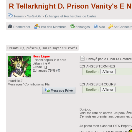
R Tellarknight D. Prison Vanity's 
Forum
>
Yu-Gi-Oh!
>
Échanges et Recherches de Cartes
Rechercher
Liste des Membres
Echanges
Aide
Se Connecte
Utilisateur(s) présent(s) sur ce sujet :
et 0 invités
Hors Ligne
Envoyé par
le Lundi 13 Octobre
Banni depuis le // sera
débanni le //
ECHANGES TERMINES
Grade :
[]
Echanges
75 % (
4
)
Spoiler :
Inscrit le //
ECHANGES EN COURS
Messages/ Contributions/ Pts
Spoiler :
Message Privé
Bonjour,
Voici ma liste de cartes. Je peux év
J'envoie en premier aux personnes q
Je poste mon classeur OTK-Expert af