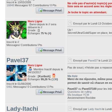
Inscrit le 10/03/2009
Ne crée pas d’autre(s) topic(s) po
16848
Messages/ 67 Contributions/ 0 Pts
liste sera en accord avec les règl
Message Privé
Je locke le topic en attendant.
Hors Ligne
Envoyé par
le Lundi 13 Octobre
Banni depuis le // sera
débanni le //
Up !
Grade :
[]
Secret/Ultra/Gold/Super en place, le
Echanges
75 % (
4
)
Inscrit le //
Messages/ Contributions/ Pts
Message Privé
Pavel37
Envoyé par
Pavel37
le Lundi 13
Hors Ligne
Pas de souci, n'hésite pas a repasse
Membre Inactif depuis le
___________________
04/10/2017
Ma liste
Grade :
[Kuriboh]
Merci de me répondre, même pour
Echanges
99,26 % (
136
)
permet de savoir où chacun en es
Inscrit le 01/06/2006
5461
Messages/ 0 Contributions/ 0 Pts
Pavel37
ou
Pavel37100
pour les int
Questions de rulling
Message Privé
Ma boutique YCM
Anciennement Rocklee
Lady-Itachi
Envoyé par
Lady-Itachi
le Lundi