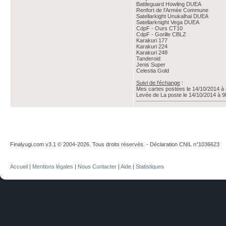
Battleguard Howling DUEA
Renfort de l'Armée Commune
Satellarkight Unukalhai DUEA
Satellarknight Vega DUEA
CdpF - Ours CT10
CdpF - Gorille CBLZ
Karakuri 177
Karakuri 224
Karakuri 248
Tanderoid
Jenis Super
Celestia Gold
Suivi de l'échange
:
Mes cartes postées le 14/10/2014 à
Levée de La poste le 14/10/2014 à 
Finalyugi.com v3.1 © 2004-2026. Tous droits réservés. - Déclaration CNIL n°1036623
Accueil
|
Mentions légales
|
Nous Contacter
|
Aide
|
Statistiques