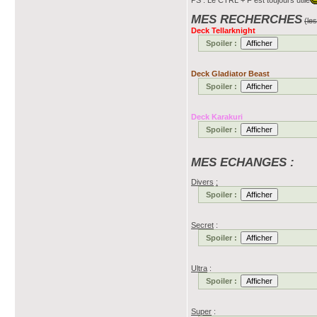
PS : Le CTRL + F est toujours utile
MES RECHERCHES
(le
Deck Tellarknight
Spoiler :
Deck Gladiator Beast
Spoiler :
Deck Karakuri
Spoiler :
MES ECHANGES :
Divers
:
Spoiler :
Secret
:
Spoiler :
Ultra
:
Spoiler :
Super
: