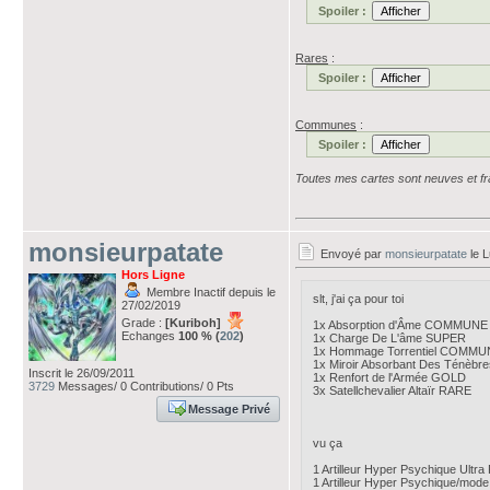
Spoiler :
Rares
:
Spoiler :
Communes
:
Spoiler :
Toutes mes cartes sont neuves et fra
monsieurpatate
Envoyé par
monsieurpatate
le L
Hors Ligne
Membre Inactif depuis le
slt, j'ai ça pour toi
27/02/2019
Grade :
[Kuriboh]
1x Absorption d'Âme COMMUNE
Echanges
100 % (
202
)
1x Charge De L'âme SUPER
1x Hommage Torrentiel COMMU
1x Miroir Absorbant Des Ténè
Inscrit le 26/09/2011
1x Renfort de l'Armée GOLD
3729
Messages/ 0 Contributions/ 0 Pts
3x Satellchevalier Altaïr RARE
Message Privé
vu ça
1 Artilleur Hyper Psychique Ult
1 Artilleur Hyper Psychique/mod