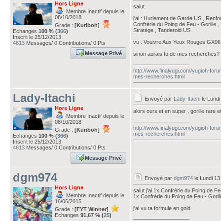
Hors Ligne
salut
Membre Inactif depuis le
08/10/2018
j'ai : Hurlement de Garde US , Renfor
Confrérie du Poing de Feu - Gorille 
Grade :
[Kuriboh]
Stratège , Tanderoid US
Echanges
100 % (
366
)
Inscrit le 25/12/2013
vu : Vouivre Aux Yeux Rouges GX06 
4613
Messages/ 0 Contributions/ 0 Pts
Message Privé
sinon aurais tu de mes recherches?
___________________
http://www.finalyugi.com/yugioh-foru
mes-recherches.html
Lady-Itachi
Envoyé par
Lady-Itachi
le Lundi
Hors Ligne
alors ours et en super , gorille rare
Membre Inactif depuis le
___________________
08/10/2018
http://www.finalyugi.com/yugioh-foru
Grade :
[Kuriboh]
mes-recherches.html
Echanges
100 % (
366
)
Inscrit le 25/12/2013
4613
Messages/ 0 Contributions/ 0 Pts
Message Privé
dgm974
Envoyé par
dgm974
le Lundi 13
Hors Ligne
salut j'ai 1x Confrérie du Poing de F
Membre Inactif depuis le
1x Confrérie du Poing de Feu - Goril
16/06/2015
j'ai vu ta formule en gold
Grade :
[FYT Winner]
Echanges
91,67 % (
25
)
___________________