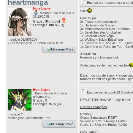
heartmanga
Envoyé par
heartmanga
le Lund
Hors Ligne
Salut
Membre Inactif depuis le
23/12/2025
Pour toi j'ai :
Grade :
[Kuriboh]
2x Fissure dimensionnelle
Echanges
100 % (
91
)
1x Hurlement de Garde
3x Miroir Absorbant Des Ténèbres
1x Satellchevalier Unukalhai
1x Satellchevalier Véga
Inscrit le 09/08/2014
1x Wolfbark Soldat Entraîneur
2733
Messages/ 0 Contributions/ 0 Pts
1x Confrérie du Poing de Feu - Ours
1x Confrérie du Poing de Feu - Goril
Message Privé
J'aurais vu :
Formule synchronique gold
As-tu d'autres de mes recherches
___________________
Dans mon monde à moi, y a que des 
Kuriboh et font des petits cacas Oj
Hors Ligne
Envoyé par
le Lundi 13 Octobre
Banni depuis le // sera
débanni le //
DEBUT D'ECHANGE : Lady-Itachi
Grade :
[]
Echanges
75 % (
4
)
Cartes échangées
:
Roukky :
Inscrit le //
Orage Sanguinaire RGBT
Messages/ Contributions/ Pts
Vouivre Aux Yeux Rouges GX06
Message Privé
Gallis, La Bête des Etoiles GX06
Lady-Itachi :