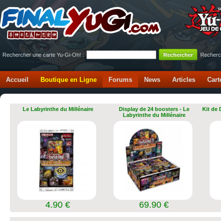
Rechercher une carte Yu-Gi-Oh! :
Recherc
Accueil
Boutique en Ligne
Forums
News
Articles
Cart
Le Labyrinthe du Millénaire
Display de 24 boosters - Le
Kit de
Labyrinthe du Millénaire
4.90 €
69.90 €