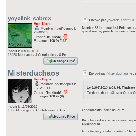
yoyolink_sabreX
Envoyé par
yoyolink_sabreX
le 
Hors Ligne
Number 87 je te need <3 Enfin un bea
Membre Inactif depuis le
quand même, j'ai enfin trouvé un très
22/08/2021
___________________
Grade :
[Kuriboh]
Echanges
100 % (
165
)
Inscrit le 03/01/2010
13950
Messages/ 8 Contributions/ 0 Pts
Message Privé
Misterduchaos
Envoyé par
Misterduchaos
le Je
Hors Ligne
Membre Inactif depuis le
Le 11/07/2013 à 03:34, Thpirate a
20/12/2014
Grade :
[Kuriboh]
Forthune thune <3 avec Crane C
Echanges
100 % (
6
)
Inscrit le 11/05/2012
cst quoi cette carte de fou !!!!!
1950
Messages/ 0 Contributions/ 0 Pts
___________________
Message Privé
Bikuriboh est notre dieu a tous respec
bikuriboh>all
https://www.youtube.com/user/Dueli