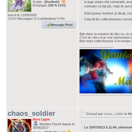
Grade :
[Kuriboh]
tu juge unpeu vite camarade, avant 
Echanges
100 % (
400
)
contraire ca fait plz, mais ils aur
Etant joueur inzektor je disait, coo
Inscrit le 12/09/2005
13640
Messages/ 6 Contributions/ 0 Pts
Cela dit les collectionneurs seron
Message Privé
Bah dans ta maniere de dire ca, on aur
C'est du retro et je vois mal konami 
Bah etant collectionneur à mi-temps (c
___________________
chaos_soldier
Envoyé par
chaos_soldier
le Me
Hors Ligne
Membre Passif depuis le
Le 10/07/2013 à 11:44, silvinium 
30/06/2017