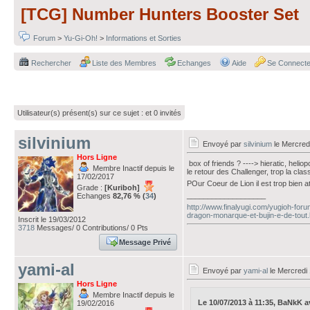
[TCG] Number Hunters Booster Set
Forum
>
Yu-Gi-Oh!
>
Informations et Sorties
Rechercher
Liste des Membres
Echanges
Aide
Se Connecte
Utilisateur(s) présent(s) sur ce sujet :
et 0 invités
silvinium
Envoyé par
silvinium
le Mercredi
Hors Ligne
box of friends ? ----> hieratic, heli
Membre Inactif depuis le
le retour des Challenger, trop la class
17/02/2017
POur Coeur de Lion il est trop bien 
Grade :
[Kuriboh]
___________________
Echanges
82,76 % (
34
)
http://www.finalyugi.com/yugioh-for
dragon-monarque-et-bujin-e-de-tout.
Inscrit le 19/03/2012
3718
Messages/ 0 Contributions/ 0 Pts
Message Privé
yami-al
Envoyé par
yami-al
le Mercredi 
Hors Ligne
Membre Inactif depuis le
Le 10/07/2013 à 11:35, BaNkK ava
19/02/2016