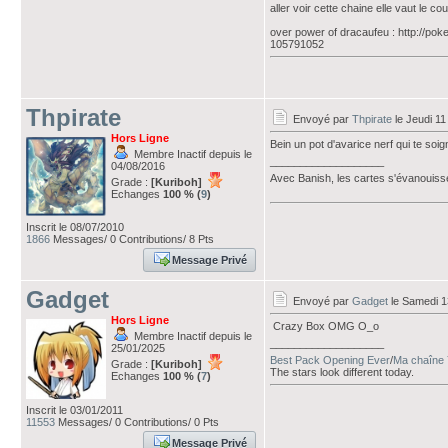
aller voir cette chaine elle vaut le cou
over power of dracaufeu : http://p
105791052
Thpirate
Envoyé par
Thpirate
le Jeudi 11 
Hors Ligne
Bein un pot d'avarice nerf qui te soig
Membre Inactif depuis le
___________________
04/08/2016
Avec Banish, les cartes s'évanouiss
Grade :
[Kuriboh]
Echanges
100 % (
9
)
Inscrit le 08/07/2010
1866
Messages/ 0 Contributions/ 8 Pts
Message Privé
Gadget
Envoyé par
Gadget
le Samedi 13
Hors Ligne
Crazy Box OMG O_o
Membre Inactif depuis le
___________________
25/01/2025
Best Pack Opening Ever
/
Ma chaîne 
Grade :
[Kuriboh]
The stars look different today.
Echanges
100 % (
7
)
Inscrit le 03/01/2011
11553
Messages/ 0 Contributions/ 0 Pts
Message Privé