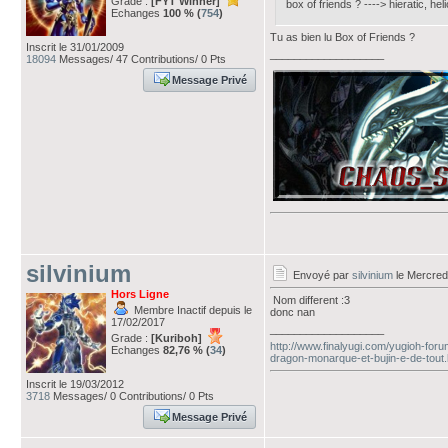
Grade :
[FYT Winner]
box of friends ? ----> hieratic, h
Echanges
100 % (
754
)
Tu as bien lu Box of Friends ?
Inscrit le 31/01/2009
___________________
18094
Messages/ 47 Contributions/ 0 Pts
Message Privé
silvinium
Envoyé par
silvinium
le Mercredi
Hors Ligne
Nom different :3
Membre Inactif depuis le
donc nan
17/02/2017
___________________
Grade :
[Kuriboh]
http://www.finalyugi.com/yugioh-for
Echanges
82,76 % (
34
)
dragon-monarque-et-bujin-e-de-tout.
Inscrit le 19/03/2012
3718
Messages/ 0 Contributions/ 0 Pts
Message Privé