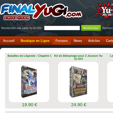
Rechercher une carte Yu-Gi-Oh! :
Recherc
Accueil
Boutique en Ligne
Forums
News
Articles
Cart
Batailles de Légende : Chapitre 1
Kit de Démarrage pour 2 Joueurs Yu-
Le
Gi-Oh!
19.90 €
24.90 €