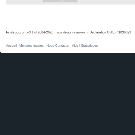
Finalyugi.com v3.1 © 2004-2026. Tous droits réservés. - Déclaration CNIL n°1036623
Accueil
|
Mentions légales
|
Nous Contacter
|
Aide
|
Statistiques