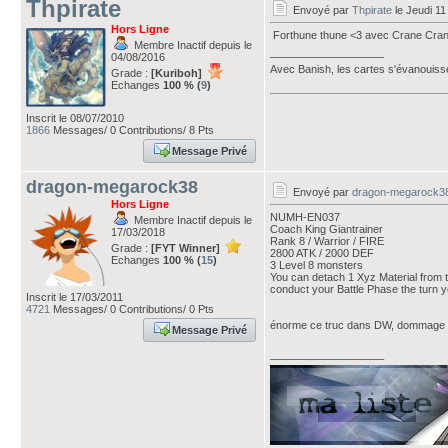
Thpirate
Envoyé par
Thpirate
le Jeudi 11
Hors Ligne
Forthune thune <3 avec Crane Cra
Membre Inactif depuis le
___________________
04/08/2016
Avec Banish, les cartes s'évanouiss
Grade :
[Kuriboh]
Echanges
100 % (
9
)
Inscrit le 08/07/2010
1866
Messages/ 0 Contributions/ 8 Pts
Message Privé
dragon-megarock38
Envoyé par
dragon-megarock3
Hors Ligne
NUMH-EN037
Membre Inactif depuis le
Coach King Giantrainer
17/03/2018
Rank 8 / Warrior / FIRE
Grade :
[FYT Winner]
2800 ATK / 2000 DEF
Echanges
100 % (
15
)
3 Level 8 monsters
You can detach 1 Xyz Material from th
conduct your Battle Phase the turn yo
Inscrit le 17/03/2011
4721
Messages/ 0 Contributions/ 0 Pts
énorme ce truc dans DW, dommage q
Message Privé
___________________