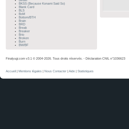
Binder
BKSS (Because Konami Said So)
Blank Card
BLS
BoM
Bottom/BTH
Brain
BRD
Break
Breaker
Brio
Broken
Burn
BW/BF
Finalyugi.com v3.1 © 2004-2026. Tous droits réservés. - Déclaration CNIL n°1036623
Accueil
|
Mentions légales
|
Nous Contacter
|
Aide
|
Statistiques