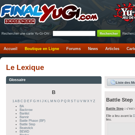
Rechercher une carte Yu-Gi-Oh! :
Recherc
Accueil
Boutique en Ligne
Forums
News
Articles
Cart
Le Lexique
Glossaire
Liste des M
B
Battle Step
1
A
B
C
D
E
F
G
H
I
J
K
L
M
N
O
P
Q
R
S
T
U
V
W
X
Y
Z
BA
Battle Step
:
c'est
Backrow
Banlist
Elle a lieu avant la
D
Bannir
lieu.
Battle Phase (BP)
Battle Step
Beatstick
BEWD