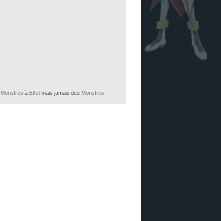
s
Monstres
à
Effet
mais jamais des
Monstres