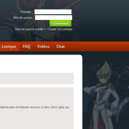
Pseudo :
Mot de passe :
Mot de passe oublié ?
-
Créer un compte
Lexique
FAQ
Vidéos
Chat
.
'adversaire et d'avoir recours à des
effets
plus ou