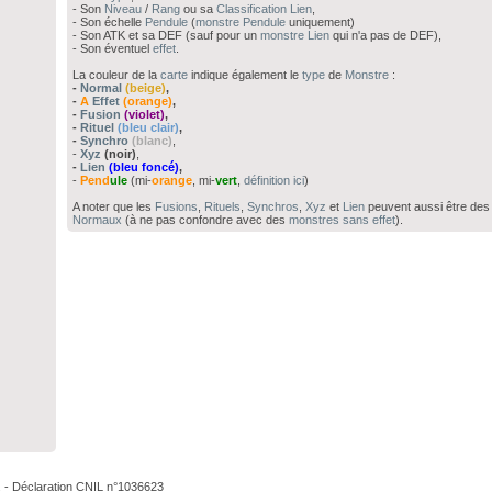
- Son
Niveau
/
Rang
ou sa
Classification Lien
,
- Son échelle
Pendule
(
monstre
Pendule
uniquement)
- Son ATK et sa DEF (sauf pour un
monstre Lien
qui n'a pas de DEF),
- Son éventuel
effet
.
La couleur de la
carte
indique également le
type
de
Monstre
:
-
Normal
(beige)
,
-
A
Effet
(orange)
,
-
Fusion
(violet)
,
-
Rituel
(bleu clair)
,
-
Synchro
(blanc)
,
-
Xyz
(noir)
,
-
Lien
(bleu foncé)
,
-
Pend
ule
(mi-
orange
, mi-
vert
,
définition ici
)
A noter que les
Fusions
,
Rituels
,
Synchros
,
Xyz
et
Lien
peuvent aussi être de
Normaux
(à ne pas confondre avec des
monstres sans effet
).
. - Déclaration CNIL n°1036623