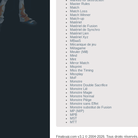
Marked for destruction
Master Rules
Match
Match Loss
Match Winner
Match-up
Matériel
Matériel de Fusion
Matériel de Synchro
Matériel Lien
Matériel Xyz
MBaaS
Mécanique de jeu
Métagame
Meuler (Mill)
Mind
Mint
Mirror Match
Misprint
Miss the Timing
Missplay
MoF
Monstre
Monstre Double Sacrifice
Monstre Lié
Monstre Magie
Monstre Normal
Monstre Piège
Monstre sans Effet
Monstre substitut de Fusion
MP (M/P)
MPB
MST
MTT
Finalyugi.com v3.1 © 2004-2026. Tous droits réservés