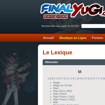
Rechercher une carte Yu-Gi-Oh! :
Accueil
Boutique en Ligne
Forums
Le Lexique
Glossaire
M
1
A
B
C
D
E
F
G
H
I
J
K
L
M
N
O
P
Q
R
S
T
U
V
W
Magie
Magie de Terrain
Main
Main Deck (MD)
Main Phase
Main Phase 1 (M1)
Main Phase 2 (M2)
Mali