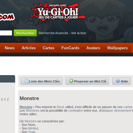
Recherche Avancée
-
Voir la liste
News
Articles
Cartes
FunCards
Avatars
Wallpapers
Liste des Mots Clés
Proposer un Mot Clé
Aide
Monstre
X
Y
Z
Monstre
:
Peu importe le
Deck
utilisé, il est difficile de se passer de ces
cartes
Les
Monstres
ont la possibilité de
combattre
entre eux, d'
attaquer directement
l
moins utiles.
Un
Monstre
se caractérise par:
- Son Nom,
- Son
Attribut
,
- Son
Type
,