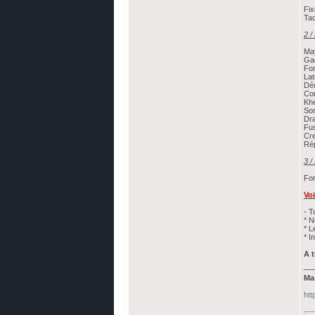
Fix
Ta
2 /
May
Ga
For
La
Dé
Com
Khe
So
Dra
Fus
Cr
Ré
3 /
For
Voi
- T
* 
* L
* I
A 
__
Ma 
htt