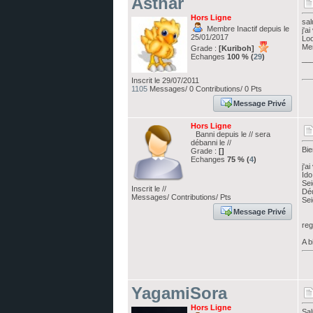
Asthar
Hors Ligne
sal
Membre Inactif depuis le
j'a
25/01/2017
Loo
Me
Grade :
[Kuriboh]
Echanges
100 % (
29
)
__
Inscrit le 29/07/2011
1105
Messages/ 0 Contributions/ 0 Pts
Message Privé
Hors Ligne
Banni depuis le // sera
débanni le //
Bie
Grade :
[]
Echanges
75 % (
4
)
j'a
Id
Se
Inscrit le //
Déd
Messages/ Contributions/ Pts
Sei
Message Privé
reg
A b
YagamiSora
Hors Ligne
Sal