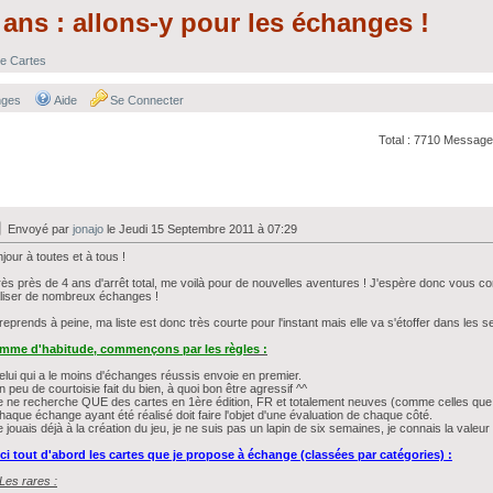
ans : allons-y pour les échanges !
e Cartes
nges
Aide
Se Connecter
Total : 7710 Message
Envoyé par
jonajo
le Jeudi 15 Septembre 2011 à 07:29
jour à toutes et à tous !
ès près de 4 ans d'arrêt total, me voilà pour de nouvelles aventures ! J'espère donc vous 
liser de nombreux échanges !
reprends à peine, ma liste est donc très courte pour l'instant mais elle va s'étoffer dans les 
mme d'habitude, commençons par les règl
es :
elui qui a le moins d'échanges réussis envoie en premier.
n peu de courtoisie fait du bien, à quoi bon être agressif ^^
e ne recherche QUE des cartes en 1ère édition, FR et totalement neuves (comme celles que j
haque échange ayant été réalisé doit faire l'objet d'une évaluation de chaque côté.
e jouais déjà à la création du jeu, je ne suis pas un lapin de six semaines, je connais la valeu
ci tout d'abord les cartes que je propose à échange (classées par catégories) :
 Les rares :