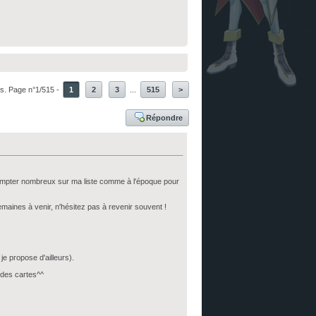
s. Page n°1/515 -
1
2
3
...
515
>
Répondre
compter nombreux sur ma liste comme à l'époque pour
semaines à venir, n'hésitez pas à revenir souvent !
e propose d'ailleurs).
r des cartes^^