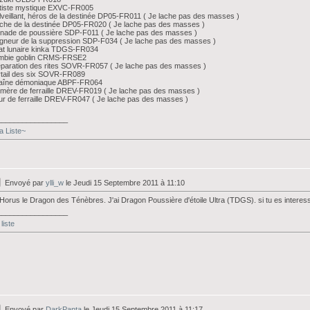
ûtiste mystique EXVC-FR005
veillant, héros de la destinée DP05-FR011 ( Je lache pas des masses )
che de la destinée DP05-FR020 ( Je lache pas des masses )
nade de poussière SDP-F011 ( Je lache pas des masses )
gneur de la suppression SDP-F034 ( Je lache pas des masses )
at lunaire kinka TDGS-FR034
mbie goblin CRMS-FRSE2
paration des rites SOVR-FR057 ( Je lache pas des masses )
rtail des six SOVR-FR089
aîne démoniaque ABPF-FR064
mère de ferraille DREV-FR019 ( Je lache pas des masses )
r de ferraille DREV-FR047 ( Je lache pas des masses )
_________________
 Liste~
Envoyé par
ylli_w
le Jeudi 15 Septembre 2011 à 11:10
Horus le Dragon des Ténèbres. J'ai Dragon Poussière d'étoile Ultra (TDGS). si tu es interes
_________________
liste
Envoyé par
DarkPanta
le Jeudi 15 Septembre 2011 à 11:17