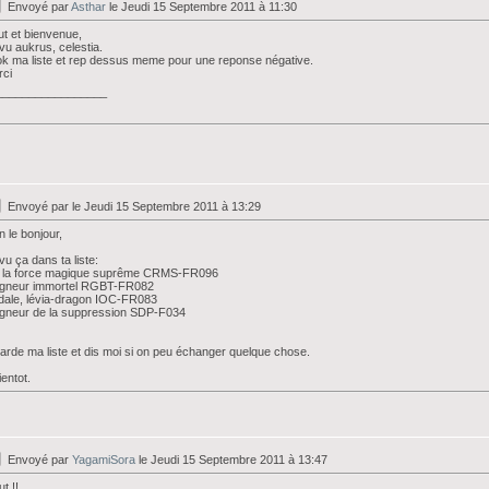
Envoyé par
Asthar
le Jeudi 15 Septembre 2011 à 11:30
ut et bienvenue,
i vu aukrus, celestia.
k ma liste et rep dessus meme pour une reponse négative.
rci
_________________
Envoyé par
le Jeudi 15 Septembre 2011 à 13:29
n le bonjour,
i vu ça dans ta liste:
o la force magique suprême CRMS-FR096
igneur immortel RGBT-FR082
ale, lévia-dragon IOC-FR083
gneur de la suppression SDP-F034
arde ma liste et dis moi si on peu échanger quelque chose.
ientot.
Envoyé par
YagamiSora
le Jeudi 15 Septembre 2011 à 13:47
ut !!