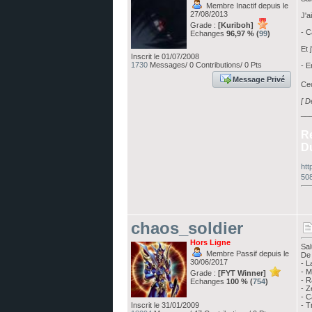
Membre Inactif depuis le
27/08/2013
J'a
Grade :
[Kuriboh]
- C
Echanges
96,97 % (
99
)
Et j
Inscrit le 01/07/2008
1730
Messages/ 0 Contributions/ 0 Pts
- E
Message Privé
Cec
[ D
__
R
D
htt
50
chaos_soldier
Hors Ligne
Sal
Membre Passif depuis le
De 
30/06/2017
- L
- M
Grade :
[FYT Winner]
- R
Echanges
100 % (
754
)
- 
- 
Inscrit le 31/01/2009
- 