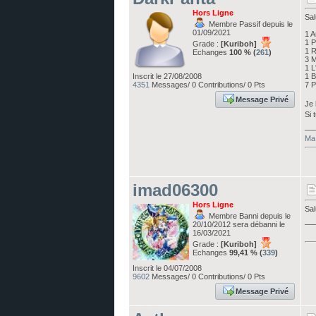
Hors Ligne
Sal
Membre Passif depuis le
01/09/2021
1 
1 P
Grade :
[Kuriboh]
1 R
Echanges
100 % (
261
)
3 
1 L
Inscrit le 27/08/2008
1 B
4351
Messages/ 0 Contributions/ 0 Pts
7 P
Message Privé
Je 
Si 
__
Ma 
imad06300
Hors Ligne
Sal
Membre Banni depuis le
__
20/10/2012 sera débanni le
16/03/2021
Grade :
[Kuriboh]
Echanges
99,41 % (
339
)
Inscrit le 04/07/2008
9602
Messages/ 0 Contributions/ 0 Pts
Message Privé