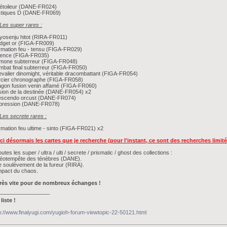
étoileur (DANE-FR024)
ctiques D (DANE-FR069)
 Les super rares :
osenju hitot (RIRA-FR011)
dget or (FIGA-FR009)
mation feu - tensu (FIGA-FR029)
tence (FIGA-FR035)
mone subterreur (FIGA-FR048)
bat final subterreur (FIGA-FR050)
valier dinomight, véritable dracombattant (FIGA-FR054)
rcier chronographe (FIGA-FR058)
gon fusion venin affamé (FIGA-FR060)
ion de la destinée (DANE-FR054) x2
escendo orcust (DANE-FR074)
pression (DANE-FR078)
 Les secrete rares :
mation feu ultime - sinto (FIGA-FR021) x2
ci désormais les cartes que je recherche (pour l'instant, ce sont des recherches limité
outes les super / ultra / ulti / secrete / prismatic / ghost des collections :
Néotempête des ténèbres (DANE).
e soulèvement de la fureur (RIRA).
mpact du chaos.
très vite pour de nombreux échanges !
_________________
liste !
p://www.finalyugi.com/yugioh-forum-viewtopic-22-50121.html