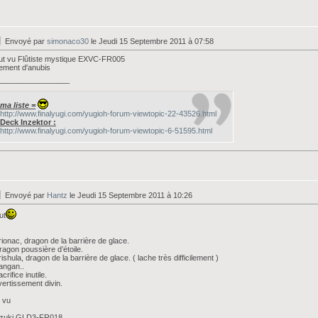
Envoyé par
simonaco30
le Jeudi 15 Septembre 2011 à 07:58
ut vu Flûtiste mystique EXVC-FR005
ement d'anubis
_________________
ma liste =
http://www.finalyugi.com/yugioh-forum-viewtopic-22-43526.html
Deck Inzektor :
http://www.finalyugi.com/yugioh-forum-viewtopic-6-51595.html
Envoyé par
Hantz
le Jeudi 15 Septembre 2011 à 10:26
ut
rionac, dragon de la barrière de glace.
ragon poussière d’étoile.
rishula, dragon de la barrière de glace. ( lache très difficilement )
angan..
acrifice inutile.
vertissement divin.
i vu
zuki GLD3-FR018