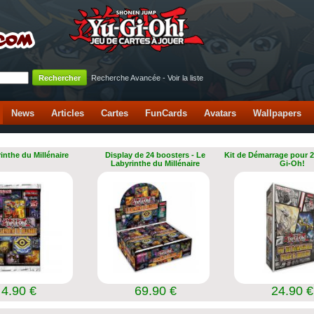
Recherche Avancée
-
Voir la liste
News
Articles
Cartes
FunCards
Avatars
Wallpapers
inthe du Millénaire
Display de 24 boosters - Le
Kit de Démarrage pour 2
Labyrinthe du Millénaire
Gi-Oh!
4.90 €
69.90 €
24.90 €