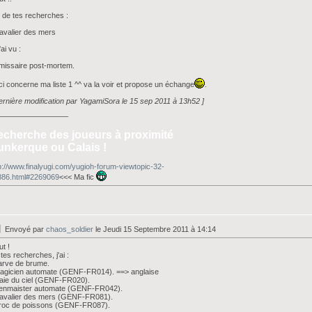
i de tes recherches :
avalier des mers
'ai vu :
missaire post-mortem.
i concerne ma liste 1 ^^ va la voir et propose un échange
.
ernière modification par YagamiSora le 15 sep 2011 à 13h52 ]
_________________
echerche des joueurs à proximité
unkerque ou Calais !
p://www.finalyugi.com/yugioh-forum-viewtopic-32-
886.html#2269069
<<< Ma fic
Envoyé par
chaos_soldier
le Jeudi 15 Septembre 2011 à 14:14
ut !
tes recherches, j'ai :
arve de brume.
agicien automate (GENF-FR014). ==> anglaise
aie du ciel (GENF-FR020).
Zenmaister automate (GENF-FR042).
Cavalier des mers (GENF-FR081).
Troc de poissons (GENF-FR087).