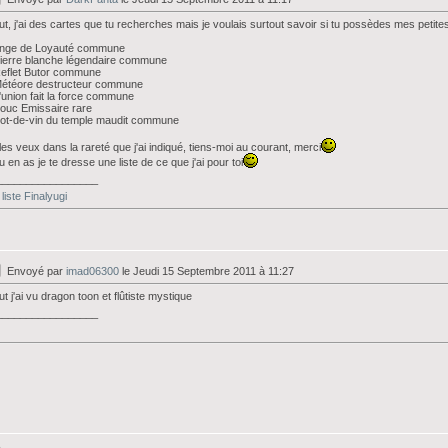
ut, j'ai des cartes que tu recherches mais je voulais surtout savoir si tu possèdes mes petit
Ange de Loyauté commune
ierre blanche légendaire commune
eflet Butor commune
Météore destructeur commune
'union fait la force commune
ouc Emissaire rare
ot-de-vin du temple maudit commune
les veux dans la rareté que j'ai indiqué, tiens-moi au courant, merci
tu en as je te dresse une liste de ce que j'ai pour toi
_________________
liste Finalyugi
Envoyé par
imad06300
le Jeudi 15 Septembre 2011 à 11:27
ut j'ai vu dragon toon et flûtiste mystique
_________________