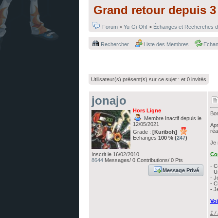
Grand retour depuis 3 
Forum
>
Yu-Gi-Oh!
>
Échanges et Recherches d
Rechercher
Liste des Membres
Echa
Utilisateur(s) présent(s) sur ce sujet :
et 0 invités
jonajo
Hors Ligne
Bon
Membre Inactif depuis le
12/05/2021
Apr
réa
Grade :
[Kuriboh]
Echanges
100 % (
247
)
Je 
Inscrit le 16/02/2010
Co
8644
Messages/ 0 Contributions/ 0 Pts
- C
Message Privé
- U
- J
- C
- J
Voi
1 /