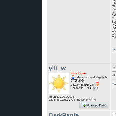
Fl
Mal
Pio
Tor
Sei
Ch
Zo
Pré
Po
Ch
Chi
Cou
__
~Ma
ylli_w
Hors Ligne
vu 
Membre Inactif depuis le
__
27/05/2014
Ma 
Grade :
[Kuriboh]
Echanges
100 % (
22
)
Inscrit le 20/12/2008
222
Messages/ 0 Contributions/ 0 Pts
Message Privé
DarkPanta