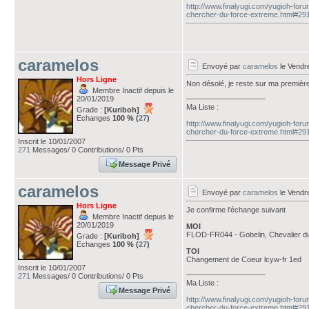
http://www.finalyugi.com/yugioh-for
chercher-du-force-extreme.html#29
caramelos
Envoyé par
caramelos
le Vendr
Hors Ligne
Non désolé, je reste sur ma première 
Membre Inactif depuis le
___________________
20/01/2019
Ma Liste :
Grade :
[Kuriboh]
Echanges
100 % (
27
)
http://www.finalyugi.com/yugioh-for
chercher-du-force-extreme.html#29
Inscrit le 10/01/2007
271
Messages/ 0 Contributions/ 0 Pts
Message Privé
caramelos
Envoyé par
caramelos
le Vendr
Hors Ligne
Je confirme l'échange suivant
Membre Inactif depuis le
20/01/2019
MOI
FLOD-FR044 - Gobelin, Chevalier d
Grade :
[Kuriboh]
Echanges
100 % (
27
)
TOI
Changement de Coeur lcyw-fr 1ed
Inscrit le 10/01/2007
___________________
271
Messages/ 0 Contributions/ 0 Pts
Ma Liste :
Message Privé
http://www.finalyugi.com/yugioh-for
chercher-du-force-extreme.html#29