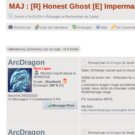
MAJ : [R] Honest Ghost [E] Imperm
Forum
>
Yu-Gi-Oh!
>
Échanges et Recherches de Cartes
Rechercher
Liste des Membres
Echanges
Aide
Se Connecte
Utilisateur(s) présent(s) sur ce sujet :
et 0 invités
ArcDragon
Envoyé par
ArcDragon
le Jeudi
Hors Ligne
Salut, l'échange suivant que tu ma 
Membre Inactif depuis le
30/09/2018
Soldat du lustre noir - émissaire d
VS
Grade :
[Kuriboh]
Lumicatrice dragon rouge archdémo
Echanges
100 % (
7
)
Isolde, deux récits du chevalier nobl
Redémarrage rouge
Inscrit le 24/03/2018
46
Messages/ 0 Contributions/ 0 Pts
PS: lumicatrice MP16
Message Privé
Ma liste:
http://www.finalyugi.com/yugioh-for
ArcDragon
Envoyé par
ArcDragon
le Jeudi