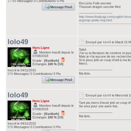
17766
Messages/ 0 Contributions/ 0 Pts
Roi Liche Fotb secrete
Thousan dragon secrete Mrd
Message Privé
___________________
http://www.finalyugi.com/yugioh-foru
argomju-petite-maj.html
lolo49
Envoyé par
lolo49
le Mardi 15 M
Hors Ligne
Salut.
Membre Inactif depuis le
J'ai vu ta floraison de cendres et j
07/08/2018
Mais je n'ai aucune de tes recherche
Si tu peux jeté un coup d'oeil à ma lis
Grade :
[Kuriboh]
Merci.
Echanges
100 % (
58
)
___________________
Inscrit le 04/11/2015
Ma liste.
576
Messages/ 0 Contributions/ 0 Pts
Message Privé
lolo49
Envoyé par
lolo49
le Mercredi 1
Hors Ligne
Tant pis,merci d'avoir jeté un coup d'o
Membre Inactif depuis le
Se sera pour une autre fois.
07/08/2018
___________________
Grade :
[Kuriboh]
Ma liste.
Echanges
100 % (
58
)
Inscrit le 04/11/2015
576
Messages/ 0 Contributions/ 0 Pts