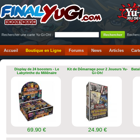
Rechercher une carte Yu-Gi-Oh! :
Recherc
Accueil
Boutique en Ligne
Forums
News
Articles
Cart
Display de 24 boosters - Le
Kit de Démarrage pour 2 Joueurs Yu-
Batai
Labyrinthe du Millénaire
Gi-Oh!
69.90 €
24.90 €