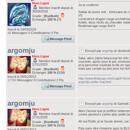
Hors Ligne
Je te confirme:
Membre Inactif depuis le
30/09/2018
Soldat du lustre noir - émissaire
VS
Grade :
[Kuriboh]
Lumicatrice dragon rouge archdémo
Echanges
100 % (
7
)
Isolde, deux récits du chevalier noble
Redémarrage rouge flod fr
Inscrit le 24/03/2018
46
Messages/ 0 Contributions/ 0 Pts
Message Privé
argomju
Envoyé par
argomju
le Vendredi
Hors Ligne
Salut, alors j'aime beaucoup les très
Membre Inactif depuis le
courante, après pour le pot, environ
27/11/2025
et la personne voudrais le bls en rajo
mais pas certain au pire pour ton lic
Grade :
[Kuriboh]
Echanges
100 % (
526
)
___________________
Inscrit le 05/01/2013
http://www.finalyugi.com/yugioh-foru
17766
Messages/ 0 Contributions/ 0 Pts
argomju-petite-maj.html
Message Privé
argomju
Envoyé par
argomju
le Samedi 
Hors Ligne
Alors j'avoue que je préfère netteme
Membre Inactif depuis le
contre plusieurs cartes plus petite j'
27/11/2025
Ah oui l'Odin, je te l'avais donné, ca
Grade :
[Kuriboh]
Echanges
100 % (
526
)
Puis sans dire n'importe quoi, le BL
Inscrit le 05/01/2013