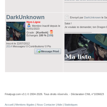
DarkUnknown
Envoyé par
DarkUnknown
le S
Hors Ligne
Salut !
Membre Inactif depuis le
Je voulais te demander, ton Dragon
02/01/2023
___________________
Grade :
[Kuriboh]
Echanges
100 % (
109
)
Inscrit le 22/07/2012
2014
Messages/ 0 Contributions/ 0 Pts
Message Privé
Finalyugi.com v3.1 © 2004-2026. Tous droits réservés. - Déclaration CNIL n°1036623
Accueil
|
Mentions légales
|
Nous Contacter
|
Aide
|
Statistiques