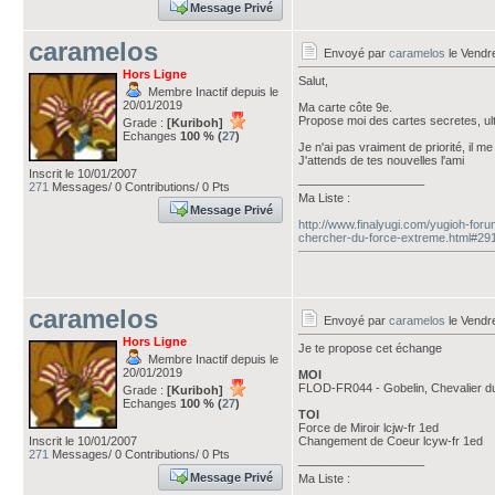
Message Privé
caramelos
Envoyé par
caramelos
le Vendr
Hors Ligne
Salut,
Membre Inactif depuis le
20/01/2019
Ma carte côte 9e.
Propose moi des cartes secretes, ult
Grade :
[Kuriboh]
Echanges
100 % (
27
)
Je n'ai pas vraiment de priorité, i
J'attends de tes nouvelles l'ami
Inscrit le 10/01/2007
___________________
271
Messages/ 0 Contributions/ 0 Pts
Ma Liste :
Message Privé
http://www.finalyugi.com/yugioh-for
chercher-du-force-extreme.html#29
caramelos
Envoyé par
caramelos
le Vendr
Hors Ligne
Je te propose cet échange
Membre Inactif depuis le
20/01/2019
MOI
FLOD-FR044 - Gobelin, Chevalier d
Grade :
[Kuriboh]
Echanges
100 % (
27
)
TOI
Force de Miroir lcjw-fr 1ed
Inscrit le 10/01/2007
Changement de Coeur lcyw-fr 1ed
271
Messages/ 0 Contributions/ 0 Pts
___________________
Message Privé
Ma Liste :