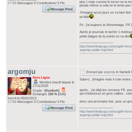
plus ) mais comme le torren ne te ten
17766
Messages/ 0 Contributions/ 0 Pts
jamais même si cela ne te tente pas
Message Privé
J'imagine qu'un jours on va bien fini
toi Mdr
Ps : j'ai toujours la Vénominaga FR 
Après je pourrais te lacher 1 medrau
petite blague de la soirée on va dire
___________________
http://www.finalyugi.com/yugioh-foru
argomju-petite-maj.html
argomju
Envoyé par
argomju
le Samedi 
Hors Ligne
Salut=) , j'imagine mais il cote moins
Membre Inactif depuis le
27/11/2025
après... j'ai déjà les versions FR pour
Grade :
[Kuriboh]
qui m'interesse en gros calibre.. cela
Echanges
100 % (
526
)
Inscrit le 05/01/2013
donc une prochaine fois pour un gro
17766
Messages/ 0 Contributions/ 0 Pts
___________________
Message Privé
http://www.finalyugi.com/yugioh-foru
argomju-petite-maj.html