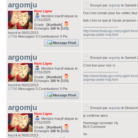
argomju
Envoyé par
argomju
le Samedi 
Hors Ligne
Oui c'est certain pour les vielles fau
Membre Inactif depuis le
27/11/2025
bah c'est ce que je t'avais proposer
Grade :
[Kuriboh]
___________________
Echanges
100 % (
526
)
http://www.finalyugi.com/yugioh-foru
Inscrit le 05/01/2013
argomju-petite-maj.html
17766
Messages/ 0 Contributions/ 0 Pts
Message Privé
argomju
Envoyé par
argomju
le Samedi 
Hors Ligne
C'est bon pour moi =)
Membre Inactif depuis le
___________________
27/11/2025
http://www.finalyugi.com/yugioh-foru
Grade :
[Kuriboh]
argomju-petite-maj.html
Echanges
100 % (
526
)
Inscrit le 05/01/2013
17766
Messages/ 0 Contributions/ 0 Pts
Message Privé
argomju
Envoyé par
argomju
le Dimanch
Hors Ligne
je confirme alors
Membre Inactif depuis le
27/11/2025
Hommage torrentiel HL
BLS Commune
Grade :
[Kuriboh]
Echanges
100 % (
526
)
Vs
Inscrit le 05/01/2013