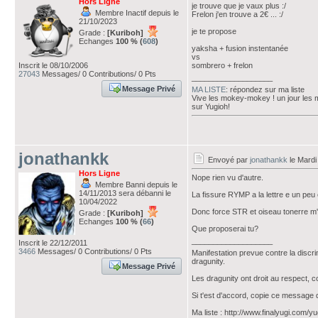
Hors Ligne
je trouve que je vaux plus :/
Membre Inactif depuis le
Frelon j'en trouve a 2€ ... :/
21/10/2023
je te propose
Grade :
[Kuriboh]
Echanges
100 % (
608
)
yaksha + fusion instentanée
vs
Inscrit le 08/10/2006
sombrero + frelon
27043
Messages/ 0 Contributions/ 0 Pts
___________________
Message Privé
MA LISTE
: répondez sur ma liste
Vive les mokey-mokey ! un jour les
sur Yugioh!
jonathankk
Envoyé par
jonathankk
le Mardi
Hors Ligne
Nope rien vu d'autre.
Membre Banni depuis le
14/11/2013 sera débanni le
La fissure RYMP a la lettre e un peu 
10/04/2022
Donc force STR et oiseau tonerre m'
Grade :
[Kuriboh]
Echanges
100 % (
66
)
Que proposerai tu?
___________________
Inscrit le 22/12/2011
3466
Messages/ 0 Contributions/ 0 Pts
Manifestation prevue contre la discr
dragunity.
Message Privé
Les dragunity ont droit au respect, 
Si t'est d'accord, copie ce message 
Ma liste : http://www.finalyugi.com/