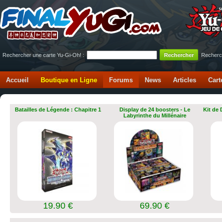
Rechercher une carte Yu-Gi-Oh! :
Recherc
Accueil
Boutique en Ligne
Forums
News
Articles
Cart
Batailles de Légende : Chapitre 1
Display de 24 boosters - Le
Kit de
Labyrinthe du Millénaire
19.90 €
69.90 €