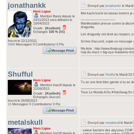
jonathankk
Envoyé par
jonathankk
le Mardi
Hors Ligne
Moi kachi kochi toi oiseau tonerre j
Membre Banni depuis le
___________________
14/11/2013 sera débanni le
10/04/2022
Manifestation prevue contre la discr
dragunity.
Grade :
[Kuriboh]
Echanges
100 % (
66
)
Les dragunity ont droit au respect, 
Inscrit le 22/12/2011
Si t'est d'accord, copie ce message 
3466
Messages/ 0 Contributions/ 0 Pts
Ma liste : http://www.finalyugi.com/
Message Privé
maj-du-mars-r-big-eye-huluberlu-ent
Shufful
Envoyé par
Shufful
le Mardi 03 
Hors Ligne
Tu as une liste bien garnie si tu as
Membre Inactif depuis le
___________________
22/09/2013
Tous Le Monde A Du #YoloSwag En 
Grade :
[Kuriboh]
Echanges (Aucun)
Inscrit le 26/08/2013
15
Messages/ 0 Contributions/ 0 Pts
Message Privé
metalskull
Envoyé par
metalskull
le Mardi 
Hors Ligne
- statue barriere des abysses CDI
Membre Inactif depuis le
- statue barriere des enfers CDIP-F