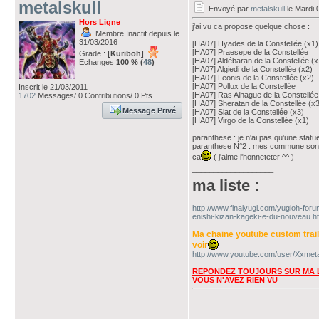
metalskull
Envoyé par
metalskull
le Mardi 
Hors Ligne
j'ai vu ca propose quelque chose :
Membre Inactif depuis le
31/03/2016
[HA07] Hyades de la Constellée (x1)
[HA07] Praesepe de la Constellée
Grade :
[Kuriboh]
[HA07] Aldébaran de la Constellée (x
Echanges
100 % (
48
)
[HA07] Algiedi de la Constellée (x2)
[HA07] Leonis de la Constellée (x2)
[HA07] Pollux de la Constellée
Inscrit le 21/03/2011
[HA07] Ras Alhague de la Constellée
1702
Messages/ 0 Contributions/ 0 Pts
[HA07] Sheratan de la Constellée (x
Message Privé
[HA07] Siat de la Constellée (x3)
[HA07] Virgo de la Constellée (x1)
paranthese : je n'ai pas qu'une statue
paranthese N°2 : mes commune sont t
ca
( j'aime l'honneteter ^^ )
___________________
ma liste :
http://www.finalyugi.com/yugioh-for
enishi-kizan-kageki-e-du-nouveau.ht
Ma chaine youtube custom trai
voir
http://www.youtube.com/user/Xxmeta
REPONDEZ TOUJOURS SUR MA L
VOUS N'AVEZ RIEN VU