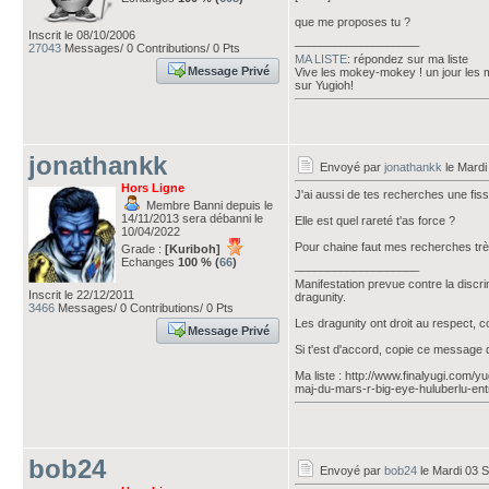
que me proposes tu ?
Inscrit le 08/10/2006
___________________
27043
Messages/ 0 Contributions/ 0 Pts
MA LISTE
: répondez sur ma liste
Message Privé
Vive les mokey-mokey ! un jour les
sur Yugioh!
jonathankk
Envoyé par
jonathankk
le Mardi
Hors Ligne
J'ai aussi de tes recherches une fi
Membre Banni depuis le
14/11/2013 sera débanni le
Elle est quel rareté t'as force ?
10/04/2022
Pour chaine faut mes recherches très
Grade :
[Kuriboh]
Echanges
100 % (
66
)
___________________
Manifestation prevue contre la discr
Inscrit le 22/12/2011
dragunity.
3466
Messages/ 0 Contributions/ 0 Pts
Les dragunity ont droit au respect, 
Message Privé
Si t'est d'accord, copie ce message 
Ma liste : http://www.finalyugi.com/
maj-du-mars-r-big-eye-huluberlu-ent
bob24
Envoyé par
bob24
le Mardi 03 