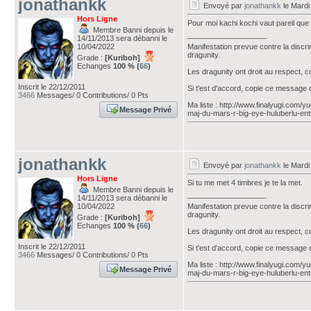
jonathankk
Envoyé par
jonathankk
le Mardi
Hors Ligne
Pour moi kachi kochi vaut pareil que
Membre Banni depuis le
___________________
14/11/2013 sera débanni le
10/04/2022
Manifestation prevue contre la discr
dragunity.
Grade :
[Kuriboh]
Echanges
100 % (
66
)
Les dragunity ont droit au respect, 
Inscrit le 22/12/2011
Si t'est d'accord, copie ce message 
3466
Messages/ 0 Contributions/ 0 Pts
Ma liste : http://www.finalyugi.com/
Message Privé
maj-du-mars-r-big-eye-huluberlu-ent
jonathankk
Envoyé par
jonathankk
le Mardi
Hors Ligne
Si tu me met 4 timbres je te la met.
Membre Banni depuis le
___________________
14/11/2013 sera débanni le
10/04/2022
Manifestation prevue contre la discr
dragunity.
Grade :
[Kuriboh]
Echanges
100 % (
66
)
Les dragunity ont droit au respect, 
Inscrit le 22/12/2011
Si t'est d'accord, copie ce message 
3466
Messages/ 0 Contributions/ 0 Pts
Ma liste : http://www.finalyugi.com/
Message Privé
maj-du-mars-r-big-eye-huluberlu-ent