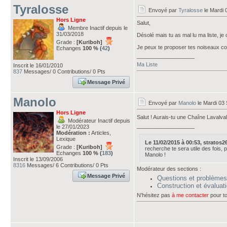
Tyralosse
Envoyé par
Tyralosse
le Mardi 
Hors Ligne
Salut,
Membre Inactif depuis le
31/03/2018
Désolé mais tu as mal lu ma liste, je
Grade :
[Kuriboh]
Je peux te proposer tes noiseaux con
Echanges
100 % (
42
)
___________________
Ma Liste
Inscrit le 16/01/2010
837
Messages/ 0 Contributions/ 0 Pts
Message Privé
Manolo
Envoyé par
Manolo
le Mardi 03
Hors Ligne
Salut ! Aurais-tu une Chaîne Lavalva
Modérateur Inactif depuis
___________________
le 27/01/2023
Modération :
Articles,
Lexique
Le 11/02/2015 à 00:53, stratos26 
Grade :
[Kuriboh]
recherche te sera utile des fois, po
Echanges
100 % (
183
)
Manolo !
Inscrit le 13/09/2006
8316
Messages/ 6 Contributions/ 0 Pts
Modérateur des sections :
Message Privé
Questions et problèmes
Construction et évalua
N'hésitez pas
à me contacter
pour to