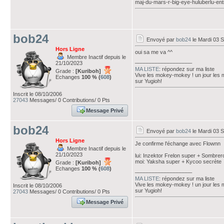
maj-du-mars-r-big-eye-huluberlu-ent
bob24
Envoyé par
bob24
le Mardi 03 
Hors Ligne
oui sa me va ^^
Membre Inactif depuis le
___________________
21/10/2023
MA LISTE
: répondez sur ma liste
Grade :
[Kuriboh]
Vive les mokey-mokey ! un jour les
Echanges
100 % (
608
)
sur Yugioh!
Inscrit le 08/10/2006
27043
Messages/ 0 Contributions/ 0 Pts
Message Privé
bob24
Envoyé par
bob24
le Mardi 03 
Hors Ligne
Je confirme l'échange avec Flownn
Membre Inactif depuis le
21/10/2023
lui: Inzektor Frelon super + Sombre
moi: Yaksha super + Kycoo secrète
Grade :
[Kuriboh]
Echanges
100 % (
608
)
___________________
MA LISTE
: répondez sur ma liste
Vive les mokey-mokey ! un jour les
Inscrit le 08/10/2006
sur Yugioh!
27043
Messages/ 0 Contributions/ 0 Pts
Message Privé