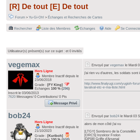
[R] De tout [E] De tout
Forum
>
Yu-Gi-Oh!
>
Échanges et Recherches de Cartes
Rechercher
Liste des Membres
Echanges
Aide
Se Connecte
Utilisateur(s) présent(s) sur ce sujet :
et 0 invités
vegemax
Envoyé par
vegemax
le Mardi 
Hors Ligne
j'ai rien vu d'autres, les soldats son
Membre Inactif depuis le
___________________
23/06/2018
http://www.finalyugi.com/yugioh-for
Grade :
[FY King]
lavalval-etc-e-ma-liste.html
Echanges
100 % (
296
)
Inscrit le 03/06/2013
7620
Messages/ 0 Contributions/ 0 Pts
Message Privé
bob24
Envoyé par
bob24
le Mardi 03 
Hors Ligne
alors de mon côté j'ai vu
Membre Inactif depuis le
21/10/2023
[LTGY] Sombrero de la Constellée
[ORCS] Inzektor Frelon
Grade :
[Kuriboh]
[DP08] Griffe d'Arsenal
Echanges
100 % (
608
)