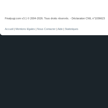
Finalyugi.com v3.1 © 2004-2026. Tous droits réservés. - Déclaration CNIL n°1036623
Accueil
|
Mentions légales
|
Nous Contacter
|
Aide
|
Statistiques