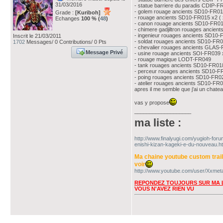
31/03/2016
- statue barriere du paradis CDIP-FR
- golem rouage ancients SD10-FR012 
Grade :
[Kuriboh]
- rouage ancients SD10-FR015 x2 ( 
Echanges
100 % (
48
)
- canon rouage ancients SD10-FR0
- chimere gadjiltron rouages ancie
- ingenieur rouages ancients SD10
Inscrit le 21/03/2011
- soldat rouages ancients SD10-FR01
1702
Messages/ 0 Contributions/ 0 Pts
- chevalier rouages ancients GLAS
Message Privé
- usine rouage ancients SOI-FR039 
- rouage magique LODT-FR049
- tank rouages ancients SD10-FR01
- perceur rouages ancients SD10-FR
- poing rouages ancients SD10-FR0
- atelier rouages ancients SD10-FR
apres il me semble que j'ai un chateau
vas y propose
___________________
ma liste :
http://www.finalyugi.com/yugioh-for
enishi-kizan-kageki-e-du-nouveau.ht
Ma chaine youtube custom trai
voir
http://www.youtube.com/user/Xxmeta
REPONDEZ TOUJOURS SUR MA L
VOUS N'AVEZ RIEN VU