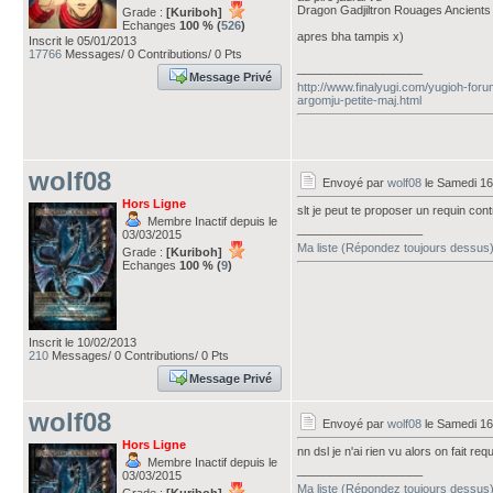
Dragon Gadjiltron Rouages Ancients
Grade :
[Kuriboh]
Echanges
100 % (
526
)
apres bha tampis x)
Inscrit le 05/01/2013
17766
Messages/ 0 Contributions/ 0 Pts
___________________
Message Privé
http://www.finalyugi.com/yugioh-foru
argomju-petite-maj.html
wolf08
Envoyé par
wolf08
le Samedi 16
Hors Ligne
slt je peut te proposer un requin con
Membre Inactif depuis le
___________________
03/03/2015
Ma liste (Répondez toujours dessus
Grade :
[Kuriboh]
Echanges
100 % (
9
)
Inscrit le 10/02/2013
210
Messages/ 0 Contributions/ 0 Pts
Message Privé
wolf08
Envoyé par
wolf08
le Samedi 16
Hors Ligne
nn dsl je n'ai rien vu alors on fait re
Membre Inactif depuis le
___________________
03/03/2015
Ma liste (Répondez toujours dessus