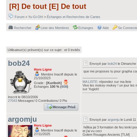
[R] De tout [E] De tout
Forum
>
Yu-Gi-Oh!
>
Échanges et Recherches de Cartes
Rechercher
Liste des Membres
Echanges
Aide
Se Connecte
Utilisateur(s) présent(s) sur ce sujet :
et 0 invités
bob24
Envoyé par
bob24
le Dimanche 
Hors Ligne
que me proposes tu pour grapha car
Membre Inactif depuis le
___________________
21/10/2023
MA LISTE
: répondez sur ma liste
Grade :
[Kuriboh]
Vive les mokey-mokey ! un jour les
Echanges
100 % (
608
)
sur Yugioh!
Inscrit le 08/10/2006
27043
Messages/ 0 Contributions/ 0 Pts
Message Privé
argomju
Envoyé par
argomju
le Lundi 11
Hors Ligne
hélloa jai 3 formation de feu tenki pou
Membre Inactif depuis le
et j'ai vu ceci
27/11/2025
Golem Rouages Ancients [TLM]