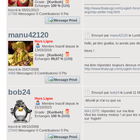
Grade :
[Kuriboh]
___________________
Echanges
100 % (
526
)
http://www.finalyugi.com/yugioh-foru
Inscrit le 05/01/2013
argomju-petite-maj.html
17766
Messages/ 0 Contributions/ 0 Pts
Message Privé
manu42120
Envoyé par
manu42120
le Lund
Hors Ligne
hello, jai des guaiba, tu aurais pas 
Membre Inactif depuis le
13/03/2018
bises !
Grade :
[Kuriboh]
___________________
Echanges
99,07 % (
108
)
ma liste répondez toujours dessus m
http://www.finalyugi.com/yugioh-for
Inscrit le 25/07/2008
4460
Messages/ 0 Contributions/ 0 Pts
Message Privé
bob24
Envoyé par
bob24
le Lundi 11 
Hors Ligne
désolé je n'ai vu que sa
Membre Inactif depuis le
___________________
21/10/2023
MA LISTE
: répondez sur ma liste
Grade :
[Kuriboh]
Vive les mokey-mokey ! un jour les
Echanges
100 % (
608
)
sur Yugioh!
Inscrit le 08/10/2006
27043
Messages/ 0 Contributions/ 0 Pts
Message Privé