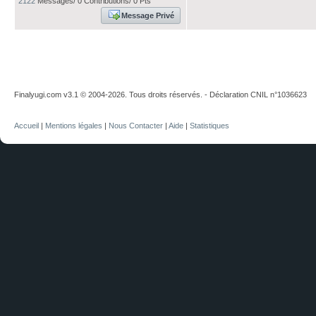
2122
Messages/ 0 Contributions/ 0 Pts
Message Privé
Finalyugi.com v3.1 © 2004-2026. Tous droits réservés. - Déclaration CNIL n°1036623
Accueil
|
Mentions légales
|
Nous Contacter
|
Aide
|
Statistiques