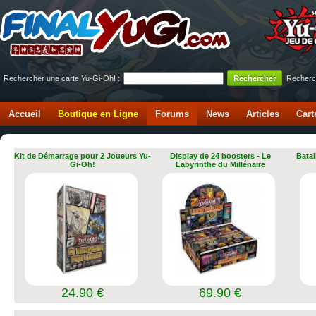
Rechercher une carte Yu-Gi-Oh! :
Recherc
Accueil
Boutique en Ligne
Forums
News
Articles
Cart
Kit de Démarrage pour 2 Joueurs Yu-
Display de 24 boosters - Le
Batai
Gi-Oh!
Labyrinthe du Millénaire
24.90 €
69.90 €