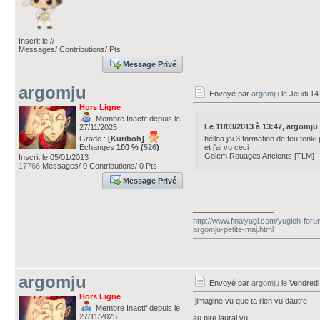
Inscrit le //
Messages/ Contributions/ Pts
Message Privé
argomju
Envoyé par
argomju
le Jeudi 14
Hors Ligne
Membre Inactif depuis le
Le 11/03/2013 à 13:47, argomju av
27/11/2025
Grade :
[Kuriboh]
hélloa jai 3 formation de feu tenki 
Echanges
100 % (
526
)
et j'ai vu ceci
Golem Rouages Ancients [TLM]
Inscrit le 05/01/2013
17766
Messages/ 0 Contributions/ 0 Pts
Message Privé
___________________
http://www.finalyugi.com/yugioh-foru
argomju-petite-maj.html
argomju
Envoyé par
argomju
le Vendredi
Hors Ligne
jimagine vu que ta rien vu dautre
Membre Inactif depuis le
27/11/2025
au pire jaurai vu