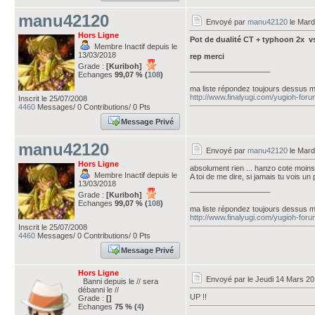
manu42120
Envoyé par
manu42120
le Mard
Hors Ligne
Pot de dualité CT + typhoon 2x v
Membre Inactif depuis le
13/03/2018
rep merci
Grade :
[Kuriboh]
___________________
Echanges
99,07 % (
108
)
ma liste répondez toujours dessus m
http://www.finalyugi.com/yugioh-for
Inscrit le 25/07/2008
4460
Messages/ 0 Contributions/ 0 Pts
Message Privé
manu42120
Envoyé par
manu42120
le Mard
Hors Ligne
absolument rien ... hanzo cote moins 
Membre Inactif depuis le
A toi de me dire, si jamais tu vois u
13/03/2018
___________________
Grade :
[Kuriboh]
Echanges
99,07 % (
108
)
ma liste répondez toujours dessus m
http://www.finalyugi.com/yugioh-for
Inscrit le 25/07/2008
4460
Messages/ 0 Contributions/ 0 Pts
Message Privé
Hors Ligne
Envoyé par
le Jeudi 14 Mars 20
Banni depuis le // sera
débanni le //
UP !!
Grade :
[]
Echanges
75 % (
4
)