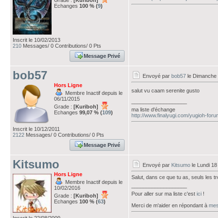
Grade :
[Kuriboh]
Echanges
100 % (
9
)
Inscrit le 10/02/2013
210
Messages/ 0 Contributions/ 0 Pts
Message Privé
bob57
Envoyé par
bob57
le Dimanche 
Hors Ligne
salut vu caam serenite gusto
Membre Inactif depuis le
06/11/2015
___________________
Grade :
[Kuriboh]
ma liste d'échange
Echanges
99,07 % (
109
)
http://www.finalyugi.com/yugioh-for
Inscrit le 10/12/2011
2122
Messages/ 0 Contributions/ 0 Pts
Message Privé
Kitsumo
Envoyé par
Kitsumo
le Lundi 18
Hors Ligne
Salut, dans ce que tu as, seuls les tr
Membre Inactif depuis le
___________________
10/02/2016
Pour aller sur ma liste c'est
ici
!
Grade :
[Kuriboh]
Echanges
100 % (
63
)
Merci de m'aider en répondant à
mes