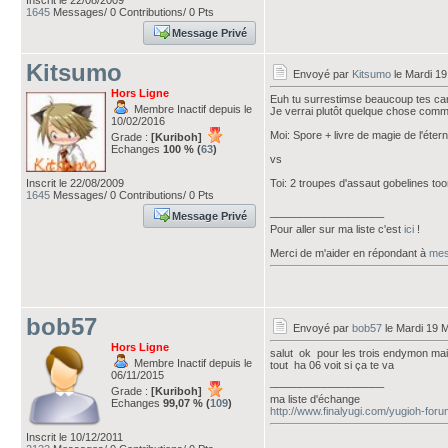
Inscrit le 22/08/2009
1645
Messages/ 0 Contributions/ 0 Pts
Message Privé
Kitsumo
Envoyé par
Kitsumo
le Mardi 19
Hors Ligne
Euh tu surrestimse beaucoup tes car
Membre Inactif depuis le
Je verrai plutôt quelque chose comm
10/02/2016
Moi: Spore + livre de magie de l'étern
Grade :
[Kuriboh]
Echanges
100 % (
63
)
vs
Inscrit le 22/08/2009
Toi: 2 troupes d'assaut gobelines to
1645
Messages/ 0 Contributions/ 0 Pts
___________________
Message Privé
Pour aller sur ma liste c'est
ici
!
Merci de m'aider en répondant à
mes
bob57
Envoyé par
bob57
le Mardi 19 
Hors Ligne
salut ok pour les trois endymon mais 
Membre Inactif depuis le
tout ha 06 voit si ça te va
06/11/2015
___________________
Grade :
[Kuriboh]
ma liste d'échange
Echanges
99,07 % (
109
)
http://www.finalyugi.com/yugioh-for
Inscrit le 10/12/2011