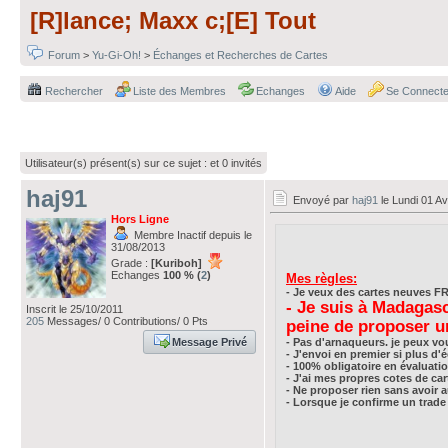
[R]lance; Maxx c;[E] Tout
Forum
>
Yu-Gi-Oh!
>
Échanges et Recherches de Cartes
Rechercher
Liste des Membres
Echanges
Aide
Se Connecte
Utilisateur(s) présent(s) sur ce sujet :
et 0 invités
haj91
Envoyé par
haj91
le Lundi 01 Av
Hors Ligne
Membre Inactif depuis le
31/08/2013
Grade :
[Kuriboh]
Echanges
100 % (
2
)
Mes règles:
- Je veux des cartes neuves FR
- Je suis à Madagas
Inscrit le 25/10/2011
205
Messages/ 0 Contributions/ 0 Pts
peine de proposer u
Message Privé
- Pas d'arnaqueurs. je peux v
- J'envoi en premier si plus d
- 100% obligatoire en évaluati
- J'ai mes propres cotes de car
- Ne proposer rien sans avoir
- Lorsque je confirme un trade 