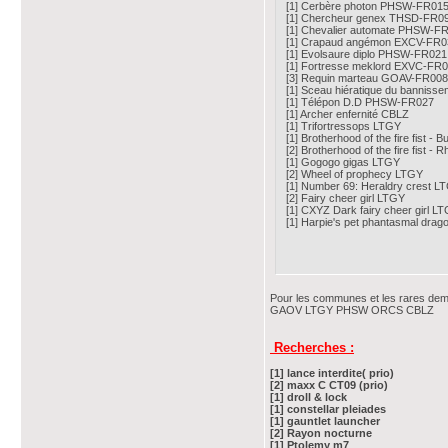
[1] Cerbère photon PHSW-FR01
[1] Chercheur genex THSD-FR0
[1] Chevalier automate PHSW-F
[1] Crapaud angémon EXCV-FR0
[1] Evolsaure diplo PHSW-FR021
[1] Fortresse meklord EXVC-FR
[3] Requin marteau GOAV-FR008
[1] Sceau hiératique du bannis
[1] Télépon D.D PHSW-FR027
[1] Archer enfernité CBLZ
[1] Trifortressops LTGY
[1] Brotherhood of the fire fist - 
[2] Brotherhood of the fire fist -
[1] Gogogo gigas LTGY
[2] Wheel of prophecy LTGY
[1] Number 69: Heraldry crest L
[2] Fairy cheer girl LTGY
[1] CXYZ Dark fairy cheer girl L
[1] Harpie's pet phantasmal dra
Pour les communes et les rares de
GAOV LTGY PHSW ORCS CBLZ
Recherches :
[1] lance interdite( prio)
[2] maxx C CT09 (prio)
[1] droll & lock
[1] constellar pleiades
[1] gauntlet launcher
[2] Rayon nocturne
[1] Ptolemy m7