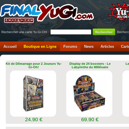
Rechercher une carte Yu-Gi-Oh! :
Recherc
Accueil
Boutique en Ligne
Forums
News
Articles
Cart
Kit de Démarrage pour 2 Joueurs Yu-
Display de 24 boosters - Le
Le
Gi-Oh!
Labyrinthe du Millénaire
24.90 €
69.90 €