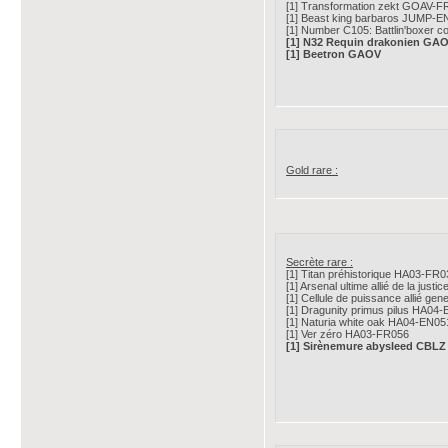
[1] Transformation zekt GOAV-F
[1] Beast king barbaros JUMP-E
[1] Number C105: Battlin'boxer 
[1] N32 Requin drakonien GA
[1] Beetron GAOV
Gold rare :
Secrète rare :
[1] Titan préhistorique HA03-FR0
[1] Arsenal ultime allié de la jus
[1] Cellule de puissance allié 
[1] Dragunity primus pilus HA04
[1] Naturia white oak HA04-EN05
[1] Ver zéro HA03-FR056
[1] Sirènemure abysleed CBLZ