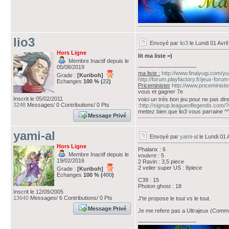
lio3
Envoyé par
lio3
le Lundi 01 Avri
Hors Ligne
lit ma liste =)
Membre Inactif depuis le
___________________
05/08/2019
ma liste :
http://www.finalyugi.com/y
Grade :
[Kuriboh]
http://forum.playfactory.fr/jeux-foru
Echanges
100 % (
22
)
Priceminister
http://www.priceminis
vous et gagner 7e
Inscrit le 05/02/2011
voici un très bon jeu pour ne pas dire
3248
Messages/ 0 Contributions/ 0 Pts
:
http://signup.leagueoflegends.com
mettez bien que lio3 vous parraine ^
Message Privé
yami-al
Envoyé par
yami-al
le Lundi 01 
Hors Ligne
Phalanx : 6
Membre Inactif depuis le
vouivre : 5
19/02/2016
2 Ravin : 3,5 piece
2 veiler super US : 8piece
Grade :
[Kuriboh]
Echanges
100 % (
400
)
C39 : 15
Photon ghost : 18
Inscrit le 12/09/2005
13640
Messages/ 6 Contributions/ 0 Pts
J'te propose le tout vs le tout.
Message Privé
Je me refere pas a Ultrajeux (Comm
___________________