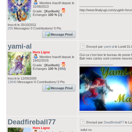
Membre Inactif depuis le
___________________
31/08/2013
http://www.finalyugi.com/yugioh-for
Grade :
[Kuriboh]
Echanges
100 % (
2
)
Inscrit le 25/10/2011
205
Messages/ 0 Contributions/ 0 Pts
Message Privé
yami-al
Envoyé par
yami-al
le Lundi 01 
Hors Ligne
Oui ca c'est bon le bureau de poste 
Membre Inactif depuis le
Bah mes cartes sont comme neuve
19/02/2016
___________________
Grade :
[Kuriboh]
Echanges
100 % (
400
)
Inscrit le 12/09/2005
13640
Messages/ 6 Contributions/ 0 Pts
Message Privé
Deadfireball77
Envoyé par
Deadfireball77
le Lu
Hors Ligne
salut vu