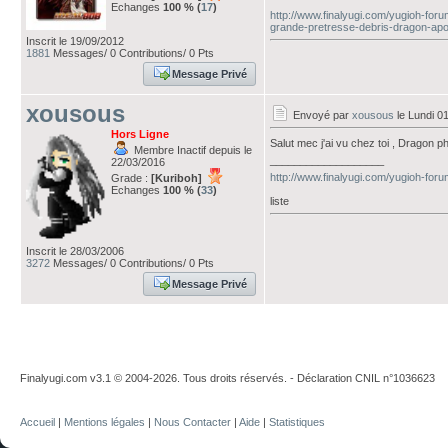
Echanges
100 % (
17
)
http://www.finalyugi.com/yugioh-for
grande-pretresse-debris-dragon-apo-
Inscrit le 19/09/2012
1881
Messages/ 0 Contributions/ 0 Pts
Message Privé
xousous
Envoyé par
xousous
le Lundi 01
Hors Ligne
Salut mec j'ai vu chez toi , Dragon p
Membre Inactif depuis le
___________________
22/03/2016
http://www.finalyugi.com/yugioh-for
Grade :
[Kuriboh]
Echanges
100 % (
33
)
liste
Inscrit le 28/03/2006
3272
Messages/ 0 Contributions/ 0 Pts
Message Privé
Finalyugi.com v3.1 © 2004-2026. Tous droits réservés. - Déclaration CNIL n°1036623
Accueil
|
Mentions légales
|
Nous Contacter
|
Aide
|
Statistiques