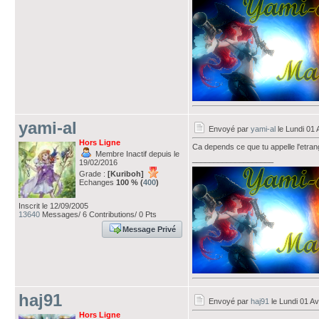
yami-al
Envoyé par
yami-al
le Lundi 01 
Hors Ligne
Ca depends ce que tu appelle l'etrange
Membre Inactif depuis le
___________________
19/02/2016
Grade :
[Kuriboh]
Echanges
100 % (
400
)
Inscrit le 12/09/2005
13640
Messages/ 6 Contributions/ 0 Pts
Message Privé
haj91
Envoyé par
haj91
le Lundi 01 Av
Hors Ligne