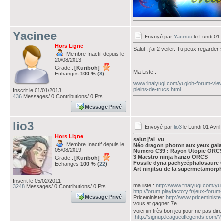
Yacinee
Envoyé par
Yacinee
le Lundi 01 
Hors Ligne
Salut , j'ai 2 veiler. Tu peux regarde
Membre Inactif depuis le
20/08/2013
___________________
Grade :
[Kuriboh]
Ma Liste :
Echanges
100 % (
8
)
www.finalyugi.com/yugioh-forum-vie
pleins-de-trucs.html
Inscrit le 01/01/2013
436
Messages/ 0 Contributions/ 0 Pts
Message Privé
lio3
Envoyé par
lio3
le Lundi 01 Avri
Hors Ligne
salut j'ai vu
Membre Inactif depuis le
Néo dragon photon aux yeux gal
05/08/2019
Numero C39 : Rayon Utopie ORCS
3 Maestro ninja hanzo ORCS
Grade :
[Kuriboh]
Fossile dyna pachycéphalosaure
Echanges
100 % (
22
)
Art ninjitsu de la supermetamor
___________________
Inscrit le 05/02/2011
ma liste :
http://www.finalyugi.com/y
3248
Messages/ 0 Contributions/ 0 Pts
http://forum.playfactory.fr/jeux-foru
Message Privé
Priceminister
http://www.priceminis
vous et gagner 7e
voici un très bon jeu pour ne pas dire
:
http://signup.leagueoflegends.com