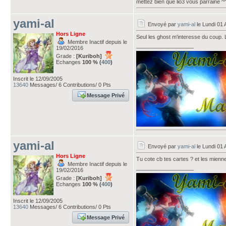
mettez bien que lio3 vous parraine ^
yami-al
Envoyé par
yami-al
le Lundi 01 
Hors Ligne
Seul les ghost m'interesse du coup. Le
Membre Inactif depuis le
___________________
19/02/2016
Grade :
[Kuriboh]
Echanges
100 % (
400
)
Inscrit le 12/09/2005
13640
Messages/ 6 Contributions/ 0 Pts
Message Privé
yami-al
Envoyé par
yami-al
le Lundi 01 
Hors Ligne
Tu cote cb tes cartes ? et les mienne
Membre Inactif depuis le
___________________
19/02/2016
Grade :
[Kuriboh]
Echanges
100 % (
400
)
Inscrit le 12/09/2005
13640
Messages/ 6 Contributions/ 0 Pts
Message Privé