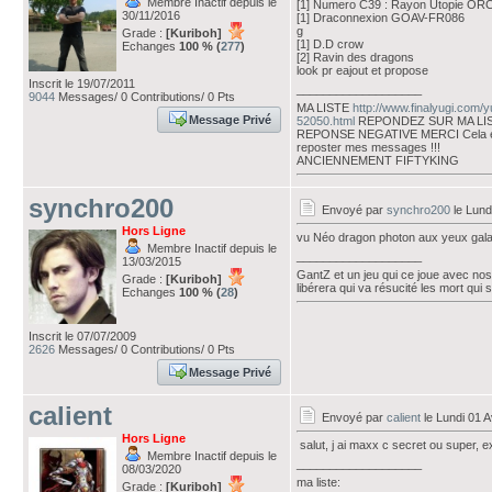
Membre Inactif depuis le
[1] Numero C39 : Rayon Utopie ORCS
30/11/2016
[1] Draconnexion GOAV-FR086
g
Grade :
[Kuriboh]
[1] D.D crow
Echanges
100 % (
277
)
[2] Ravin des dragons
look pr eajout et propose
Inscrit le 19/07/2011
___________________
9044
Messages/ 0 Contributions/ 0 Pts
MA LISTE
http://www.finalyugi.com/
Message Privé
52050.html
REPONDEZ SUR MA LI
REPONSE NEGATIVE MERCI Cela évi
reposter mes messages !!!
ANCIENNEMENT FIFTYKING
synchro200
Envoyé par
synchro200
le Lund
Hors Ligne
vu Néo dragon photon aux yeux gal
Membre Inactif depuis le
___________________
13/03/2015
GantZ et un jeu qui ce joue avec nos 
Grade :
[Kuriboh]
libérera qui va résucité les mort qui se
Echanges
100 % (
28
)
Inscrit le 07/07/2009
2626
Messages/ 0 Contributions/ 0 Pts
Message Privé
calient
Envoyé par
calient
le Lundi 01 A
Hors Ligne
salut, j ai maxx c secret ou super, e
Membre Inactif depuis le
___________________
08/03/2020
ma liste:
Grade :
[Kuriboh]