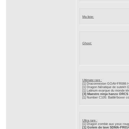
Ma liste:
Ghost:
Ultimate rare :
[1] Draconnexion GOAV-FR086 
[1] Dragon hiératique de sutek
[1] Latinum exarque du monde 
[3] Maestro ninja hanzo ORCS
[1] Number C105: Battlin'boxer 
Ultra rare :
[1] Dragon zombie aux yeux r
[1] Golem de lave SDMA-FR01