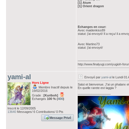
[1] Atum
[1] Orient dragon
Echanges en cour:
Avec maidenkiss89
statut: j'ai envoyé/ Il a reçu/ il a e
Avec Martino73
statut: j'ai envoyé/
___________________
http://www.finalyugi.com/yugioh-for
yami-al
Envoyé par
yami-al
le Lundi 01 
Hors Ligne
Salut et bienvenue. J'ai un phalanx e
Membre Inactif depuis le
En quelle rarete est laggia ?
19/02/2016
___________________
Grade :
[Kuriboh]
Echanges
100 % (
400
)
Inscrit le 12/09/2005
13640
Messages/ 6 Contributions/ 0 Pts
Message Privé