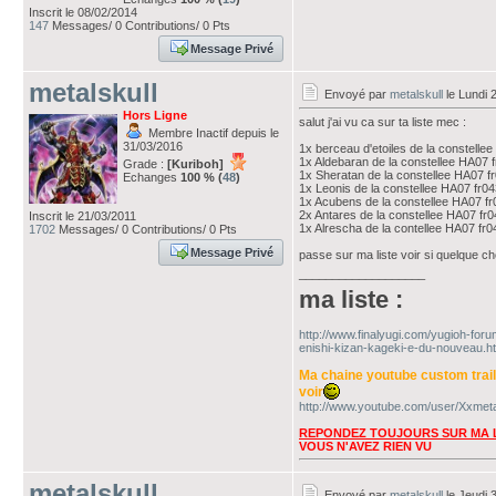
Inscrit le 08/02/2014
147
Messages/ 0 Contributions/ 0 Pts
Message Privé
metalskull
Envoyé par
metalskull
le Lundi 2
Hors Ligne
salut j'ai vu ca sur ta liste mec :
Membre Inactif depuis le
31/03/2016
1x berceau d'etoiles de la constelle
1x Aldebaran de la constellee HA07 f
Grade :
[Kuriboh]
1x Sheratan de la constellee HA07 f
Echanges
100 % (
48
)
1x Leonis de la constellee HA07 fr04
1x Acubens de la constellee HA07 fr
2x Antares de la constellee HA07 fr0
Inscrit le 21/03/2011
1x Alrescha de la contellee HA07 fr0
1702
Messages/ 0 Contributions/ 0 Pts
Message Privé
passe sur ma liste voir si quelque ch
___________________
ma liste :
http://www.finalyugi.com/yugioh-for
enishi-kizan-kageki-e-du-nouveau.ht
Ma chaine youtube custom trai
voir
http://www.youtube.com/user/Xxmeta
REPONDEZ TOUJOURS SUR MA L
VOUS N'AVEZ RIEN VU
metalskull
Envoyé par
metalskull
le Jeudi 3