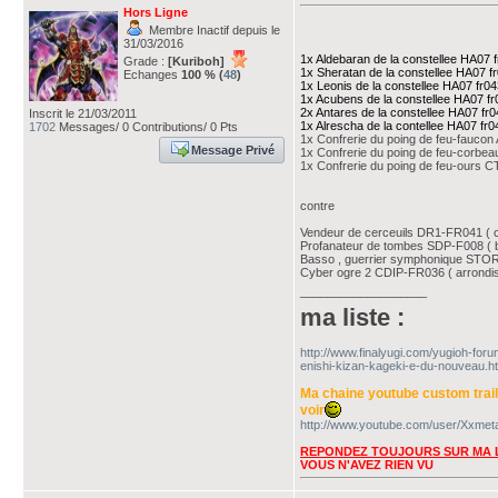
Hors Ligne
Membre Inactif depuis le
31/03/2016
1x Aldebaran de la constellee HA07 f
Grade :
[Kuriboh]
1x Sheratan de la constellee HA07 f
Echanges
100 % (
48
)
1x Leonis de la constellee HA07 fr04
1x Acubens de la constellee HA07 fr
2x Antares de la constellee HA07 fr0
Inscrit le 21/03/2011
1x Alrescha de la contellee HA07 fr0
1702
Messages/ 0 Contributions/ 0 Pts
1x Confrerie du poing de feu-faucon
Message Privé
1x Confrerie du poing de feu-corbea
1x Confrerie du poing de feu-ours C
contre
Vendeur de cerceuils DR1-FR041 ( corn
Profanateur de tombes SDP-F008 ( bla
Basso , guerrier symphonique STOR
Cyber ogre 2 CDIP-FR036 ( arrondis 
___________________
ma liste :
http://www.finalyugi.com/yugioh-for
enishi-kizan-kageki-e-du-nouveau.ht
Ma chaine youtube custom trai
voir
http://www.youtube.com/user/Xxmeta
REPONDEZ TOUJOURS SUR MA L
VOUS N'AVEZ RIEN VU