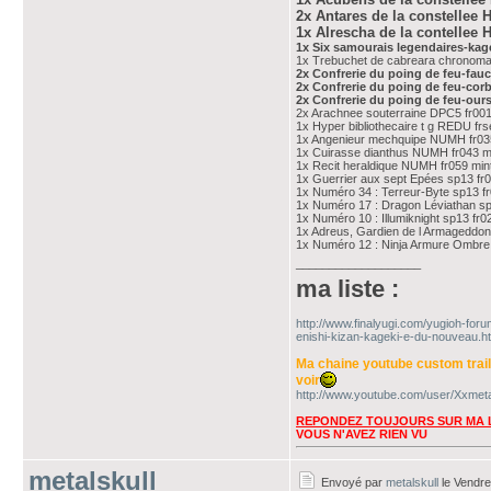
2x Antares de la constellee 
1x Alrescha de la contellee 
1x Six samourais legendaires-kagek
1x Trebuchet de cabreara chronoma
2x Confrerie du poing de feu-fau
2x Confrerie du poing de feu-cor
2x Confrerie du poing de feu-our
2x Arachnee souterraine DPC5 fr001
1x Hyper bibliothecaire t g REDU frs
1x Angenieur mechquipe NUMH fr03
1x Cuirasse dianthus NUMH fr043 m
1x Recit heraldique NUMH fr059 min
1x Guerrier aux sept Epées sp13 fr
1x Numéro 34 : Terreur-Byte sp13 f
1x Numéro 17 : Dragon Léviathan sp
1x Numéro 10 : Illumiknight sp13 fr0
1x Adreus, Gardien de l Armageddon
1x Numéro 12 : Ninja Armure Ombre
___________________
ma liste :
http://www.finalyugi.com/yugioh-for
enishi-kizan-kageki-e-du-nouveau.ht
Ma chaine youtube custom trai
voir
http://www.youtube.com/user/Xxmeta
REPONDEZ TOUJOURS SUR MA L
VOUS N'AVEZ RIEN VU
metalskull
Envoyé par
metalskull
le Vendre