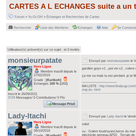
CARTES A L ECHANGES suite a un tr
Forum
>
Yu-Gi-Oh!
>
Échanges et Recherches de Cartes
Rechercher
Liste des Membres
Echanges
Aide
Se Connecte
Utilisateur(s) présent(s) sur ce sujet :
et 0 invités
monsieurpatate
Envoyé par
monsieurpatate
le V
Hors Ligne
gardien goyo x1 , pot vin x2 , colere
Membre Inactif depuis le
27/02/2019
ça me va mais tu est perdant. je te fi
Grade :
[Kuriboh]
___________________
Echanges
100 % (
202
)
MA LISTE :
http://www.finalyugi.com
maj-du-.html
Inscrit le 26/09/2011
3729
Messages/ 0 Contributions/ 0 Pts
Message Privé
Lady-Itachi
Envoyé par
Lady-Itachi
le Vendr
Hors Ligne
salut
Membre Inactif depuis le
08/10/2018
vu : Golem foudroyant,heros du mal 
electricite gemeau AP02 , Terrain de
Grade :
[Kuriboh]