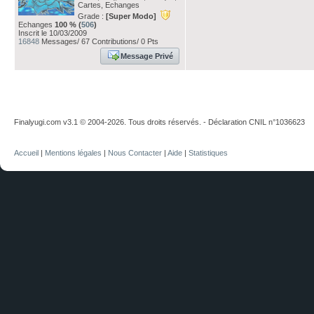
Cartes, Echanges
Grade :
[Super Modo]
Echanges
100 % (
506
)
Inscrit le 10/03/2009
16848
Messages/ 67 Contributions/ 0 Pts
Message Privé
Finalyugi.com v3.1 © 2004-2026. Tous droits réservés. - Déclaration CNIL n°1036623
Accueil
|
Mentions légales
|
Nous Contacter
|
Aide
|
Statistiques