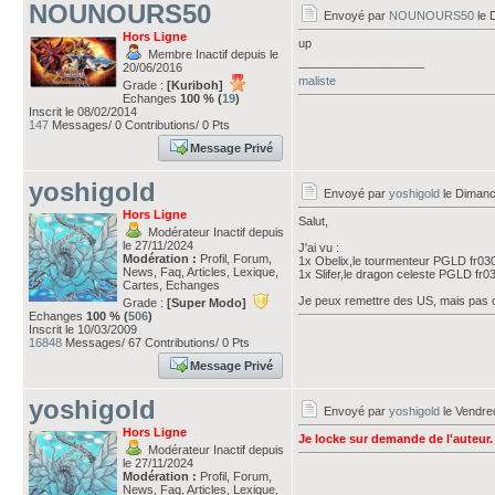
NOUNOURS50
Envoyé par
NOUNOURS50
le 
Hors Ligne
up
Membre Inactif depuis le
___________________
20/06/2016
maliste
Grade :
[Kuriboh]
Echanges
100 % (
19
)
Inscrit le 08/02/2014
147
Messages/ 0 Contributions/ 0 Pts
Message Privé
yoshigold
Envoyé par
yoshigold
le Dimanc
Hors Ligne
Salut,
Modérateur Inactif depuis
le 27/11/2024
J'ai vu :
Modération :
Profil, Forum,
1x Obelix,le tourmenteur PGLD fr030
News, Faq, Articles, Lexique,
1x Slifer,le dragon celeste PGLD fr0
Cartes, Echanges
Je peux remettre des US, mais pas o
Grade :
[Super Modo]
Echanges
100 % (
506
)
Inscrit le 10/03/2009
16848
Messages/ 67 Contributions/ 0 Pts
Message Privé
yoshigold
Envoyé par
yoshigold
le Vendre
Hors Ligne
Je locke sur demande de l'auteur.
Modérateur Inactif depuis
le 27/11/2024
Modération :
Profil, Forum,
News, Faq, Articles, Lexique,