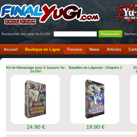
Rechercher une carte Yu-Gi-Oh! :
Recherc
Accueil
Boutique en Ligne
Forums
News
Articles
Cart
Kit de Démarrage pour 2 Joueurs Yu-
Batailles de Légende : Chapitre 1
Di
Gi-Oh!
24.90 €
19.90 €