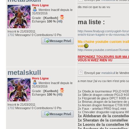
Hors Ligne
dis moi ce que tu as vu
Membre Inactif depuis le
31/03/2016
___________________
Grade :
[Kuriboh]
ma liste :
Echanges
100 % (
48
)
http://www.finalyugi.com/yugioh-for
Inscrit le 21/03/2011
enishi-kizan-kageki-e-du-nouveau.ht
1702
Messages/ 0 Contributions/ 0 Pts
Message Privé
Ma chaine youtube custom trai
voir
http://www.youtube.com/user/Xxmeta
REPONDEZ TOUJOURS SUR MA L
VOUS N'AVEZ RIEN VU
metalskull
Envoyé par
metalskull
le Vendre
Hors Ligne
a mon tour j'ai vu ca rien n'est prio
Membre Inactif depuis le
31/03/2016
Grade :
[Kuriboh]
1x Obelix,le tourmenteur PGLD fr030
Echanges
100 % (
48
)
1x Slifer,le dragon celeste PGLD fr0
1x Fitzgerald de glace DPCT fr005 m
1x Brionac,dragon de la barriere de 
Inscrit le 21/03/2011
1x Ancien dragon feerique CT06 fr00
1702
Messages/ 0 Contributions/ 0 Pts
2x Faux - artefact PRIO frsp1 mint
1x Chevalier dragunite-vajrayana W
Message Privé
1x Aldebaran de la constelle
1x Sheratan de la constellee
1x Leonis de la constellee H
1x Acubens de la constellee