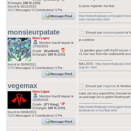
Echanges
100 % (
366
)
tu peus regarder ma liste
Inscrit le 25/12/2013
4613
Messages/ 0 Contributions/ 0 Pts
___________________
http://www.finalyugi.com/yugioh-foru
Message Privé
mes-recherches.html
monsieurpatate
Envoyé par
monsieurpatate
le V
Hors Ligne
je confirme
Membre Inactif depuis le
27/02/2019
1x gardien goyo ct05 frs03 secret +1
Grade :
[Kuriboh]
x1 tour bus from the underworld orcs
Echanges
100 % (
202
)
___________________
MA LISTE :
http://www.finalyugi.com
Inscrit le 26/09/2011
maj-du-.html
3729
Messages/ 0 Contributions/ 0 Pts
Message Privé
vegemax
Envoyé par
vegemax
le Vendred
Hors Ligne
salut, j'ai recu aujourd'hui, j'envoie l
Membre Inactif depuis le
au passage j'ai vu golem foudroyant 
23/06/2018
___________________
Grade :
[FY King]
http://www.finalyugi.com/yugioh-for
Echanges
100 % (
296
)
lavalval-etc-e-ma-liste.html
Inscrit le 03/06/2013
7620
Messages/ 0 Contributions/ 0 Pts
Message Privé