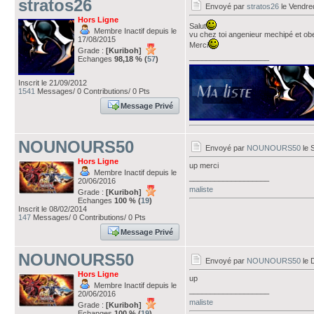
stratos26
Envoyé par
stratos26
le Vendred
Hors Ligne
Salut
Membre Inactif depuis le
vu chez toi angenieur mechipé et obel
17/08/2015
Merci
Grade :
[Kuriboh]
___________________
Echanges
98,18 % (
57
)
Inscrit le 21/09/2012
1541
Messages/ 0 Contributions/ 0 Pts
Message Privé
NOUNOURS50
Envoyé par
NOUNOURS50
le 
Hors Ligne
up merci
Membre Inactif depuis le
___________________
20/06/2016
maliste
Grade :
[Kuriboh]
Echanges
100 % (
19
)
Inscrit le 08/02/2014
147
Messages/ 0 Contributions/ 0 Pts
Message Privé
NOUNOURS50
Envoyé par
NOUNOURS50
le 
Hors Ligne
up
Membre Inactif depuis le
___________________
20/06/2016
maliste
Grade :
[Kuriboh]
Echanges
100 % (
19
)