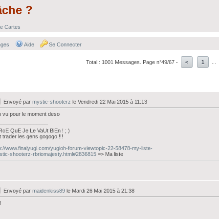
âche ?
e Cartes
nges
Aide
Se Connecter
Total : 1001 Messages. Page n°49/67 -
<
1
...
Envoyé par
mystic-shooterz
le Vendredi 22 Mai 2015 à 11:13
n vu pour le moment deso
_________________
cE QuE Je Le VaUt BiEn ! ; )
t trader les gens gogogo !!!
p://www.finalyugi.com/yugioh-forum-viewtopic-22-58478-my-liste-
tic-shooterz-rbriomajesty.html#2836815
=> Ma liste
Envoyé par
maidenkiss89
le Mardi 26 Mai 2015 à 21:38
!