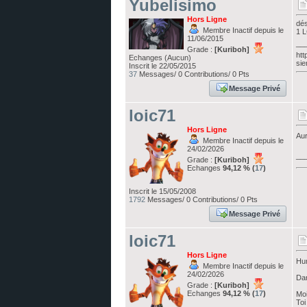
Yubelisimo
Hors Ligne
dés
Membre Inactif depuis le
1 L
11/06/2015
__
Grade :
[Kuriboh]
htt
Echanges (Aucun)
sie
Inscrit le 22/05/2015
37
Messages/ 0 Contributions/ 0 Pts
Message Privé
loic71
Hors Ligne
Aur
Membre Inactif depuis le
24/02/2026
__
Grade :
[Kuriboh]
Echanges
94,12 % (
17
)
Inscrit le 15/05/2008
1792
Messages/ 0 Contributions/ 0 Pts
Message Privé
loic71
Hors Ligne
Hum
Membre Inactif depuis le
24/02/2026
Dan
Grade :
[Kuriboh]
Echanges
94,12 % (
17
)
Moi
Toi