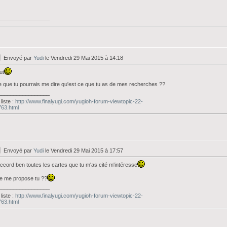
_________________
Envoyé par
Yudi
le Vendredi 29 Mai 2015 à 14:18
ut
 que tu pourrais me dire qu'est ce que tu as de mes recherches ??
_________________
liste :
http://www.finalyugi.com/yugioh-forum-viewtopic-22-
63.html
Envoyé par
Yudi
le Vendredi 29 Mai 2015 à 17:57
ccord ben toutes les cartes que tu m'as cité m'intéresse
e me propose tu ??
_________________
liste :
http://www.finalyugi.com/yugioh-forum-viewtopic-22-
63.html