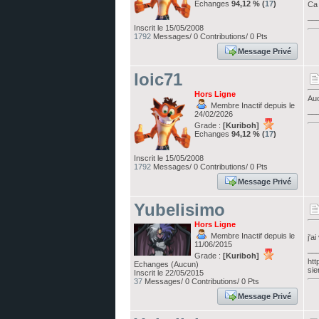
Echanges
94,12 % (
17
)
Ca 
__
Inscrit le 15/05/2008
1792
Messages/ 0 Contributions/ 0 Pts
Message Privé
loic71
Hors Ligne
Au
Membre Inactif depuis le
__
24/02/2026
Grade :
[Kuriboh]
Echanges
94,12 % (
17
)
Inscrit le 15/05/2008
1792
Messages/ 0 Contributions/ 0 Pts
Message Privé
Yubelisimo
Hors Ligne
Membre Inactif depuis le
j'a
11/06/2015
__
Grade :
[Kuriboh]
htt
Echanges (Aucun)
sie
Inscrit le 22/05/2015
37
Messages/ 0 Contributions/ 0 Pts
Message Privé