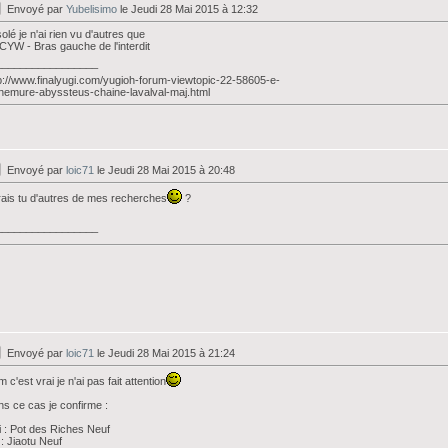
Envoyé par
Yubelisimo
le Jeudi 28 Mai 2015 à 12:32
olé je n'ai rien vu d'autres que
CYW - Bras gauche de l'interdit
_________________
p://www.finalyugi.com/yugioh-forum-viewtopic-22-58605-e-
nemure-abyssteus-chaine-lavalval-maj.html
Envoyé par
loic71
le Jeudi 28 Mai 2015 à 20:48
ais tu d'autres de mes recherches
?
_________________
Envoyé par
loic71
le Jeudi 28 Mai 2015 à 21:24
 c'est vrai je n'ai pas fait attention
s ce cas je confirme :
 : Pot des Riches Neuf
 : Jiaotu Neuf