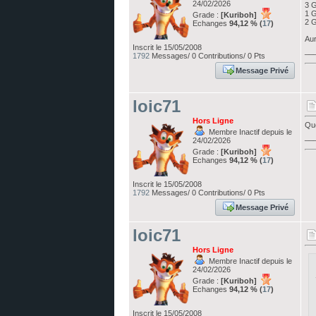
24/02/2026
3 G
1 
Grade :
[Kuriboh]
2 G
Echanges
94,12 % (
17
)
Aur
Inscrit le 15/05/2008
__
1792
Messages/ 0 Contributions/ 0 Pts
Message Privé
loic71
Hors Ligne
Que
Membre Inactif depuis le
__
24/02/2026
Grade :
[Kuriboh]
Echanges
94,12 % (
17
)
Inscrit le 15/05/2008
1792
Messages/ 0 Contributions/ 0 Pts
Message Privé
loic71
Hors Ligne
Membre Inactif depuis le
24/02/2026
Grade :
[Kuriboh]
Echanges
94,12 % (
17
)
Inscrit le 15/05/2008