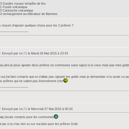
3 Gardes royaux tempête de feu
1 Fusée volcanique
3 Cartouche volcanique
3 rechargement accélérateur de flammes
 moyen d'ajouter quelque chose pour les 2 prêtres ?
_________________
Envoyé par
loic71
le Mardi 26 Mai 2015 à 23:43
au pire je peux ajouter deux prétres en communes sans rajout si tu veux mais pas mes golds
 oui j'ai bien compris que tu n'allais pas rajouter les golds mais je demandais si tu avais vu
x prêtres qui ne valent pas énormément cher
_________________
Envoyé par
loic71
le Mercredi 27 Mai 2015 à 00:20
ip j'avais compris pour les communes
t pis si tu n'as rien vu sur ma liste pour les prêtres Gold