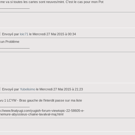
me va si toutes les cartes sont neuves/mint. C'est le cas pour mon Pot
_________________
Envoyé par
loic71
le Mercredi 27 Mai 2015 à 00:34
cun Problème
_________________
Envoyé par
Yubelisimo
le Mercredi 27 Mai 2015 à 21:23
i vu 1 LCYW - Bras gauche de l'interdit passe sur ma liste
_________________
p://www.finalyugi.com/yugioh-forum-viewtopic-22-58605-e-
nemure-abyssteus-chaine-lavalval-maj.html