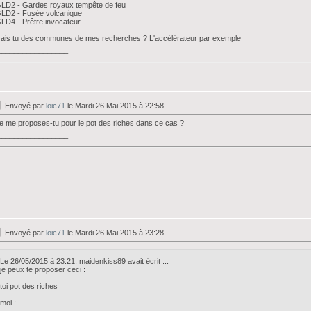
LD2 - Gardes royaux tempête de feu
GLD2 - Fusée volcanique
LD4 - Prêtre invocateur
ais tu des communes de mes recherches ? L'accélérateur par exemple
_________________
Envoyé par
loic71
le Mardi 26 Mai 2015 à 22:58
 me proposes-tu pour le pot des riches dans ce cas ?
_________________
Envoyé par
loic71
le Mardi 26 Mai 2015 à 23:28
Le 26/05/2015 à 23:21, maidenkiss89 avait écrit ...
je peux te proposer ceci :
toi pot des riches
moi :