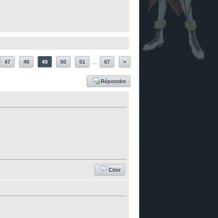
47
48
49
50
51
...
67
>
Répondre
Citer