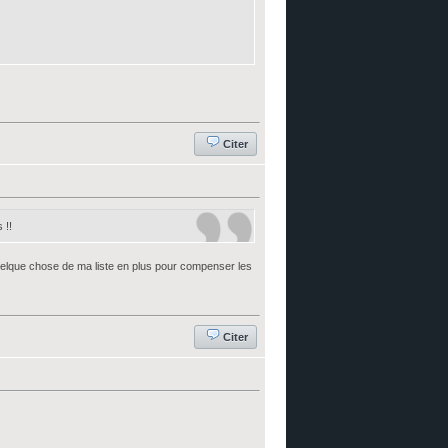
Citer
 !!
 quelque chose de ma liste en plus pour compenser les
Citer