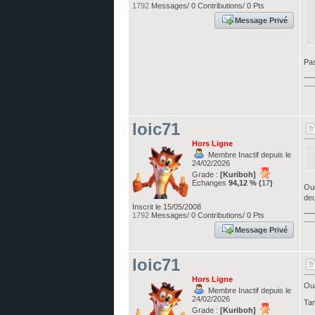
1792
Messages/ 0 Contributions/ 0 Pts
Message Privé
Pas
__
loic71
Hors Ligne
Membre Inactif depuis le
24/02/2026
Grade :
[Kuriboh]
Echanges
94,12 % (
17
)
Oui
deu
Inscrit le 15/05/2008
__
1792
Messages/ 0 Contributions/ 0 Pts
Message Privé
loic71
Hors Ligne
Oua
Membre Inactif depuis le
24/02/2026
Tan
Grade :
[Kuriboh]