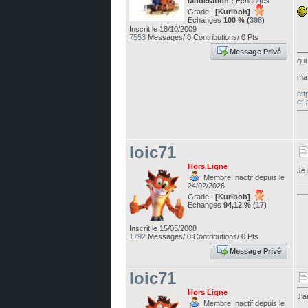
Modération :
Echanges
Grade :
[Kuriboh]
Echanges
100 % (
398
)
Inscrit le 18/10/2009
7553
Messages/ 0 Contributions/ 0 Pts
__
Message Privé
qui
ma 
htt
et-
loic71
Hors Ligne
Je 
Membre Inactif depuis le
__
24/02/2026
Grade :
[Kuriboh]
Echanges
94,12 % (
17
)
Inscrit le 15/05/2008
1792
Messages/ 0 Contributions/ 0 Pts
Message Privé
loic71
Hors Ligne
J'a
Membre Inactif depuis le