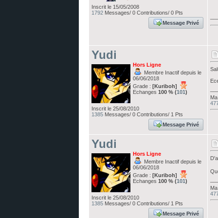
Inscrit le 15/05/2008
1792
Messages/ 0 Contributions/ 0 Pts
__
Message Privé
Yudi
Hors Ligne
Sal
Membre Inactif depuis le
06/06/2018
Ece
Grade :
[Kuriboh]
__
Echanges
100 % (
101
)
Ma 
477
Inscrit le 25/08/2010
1385
Messages/ 0 Contributions/ 1 Pts
Message Privé
Yudi
Hors Ligne
D'a
Membre Inactif depuis le
06/06/2018
Qu
Grade :
[Kuriboh]
__
Echanges
100 % (
101
)
Ma 
477
Inscrit le 25/08/2010
1385
Messages/ 0 Contributions/ 1 Pts
Message Privé