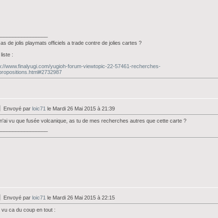
_________________
 as de jolis playmats officiels a trade contre de jolies cartes ?
liste :
p://www.finalyugi.com/yugioh-forum-viewtopic-22-57461-recherches-
propositions.html#2732987
Envoyé par
loic71
le Mardi 26 Mai 2015 à 21:39
n'ai vu que fusée volcanique, as tu de mes recherches autres que cette carte ?
_________________
Envoyé par
loic71
le Mardi 26 Mai 2015 à 22:15
i vu ca du coup en tout :