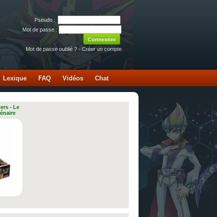
Pseudo :
Mot de passe :
Mot de passe oublié ?
-
Créer un compte
Lexique
FAQ
Vidéos
Chat
ers - Le
lénaire