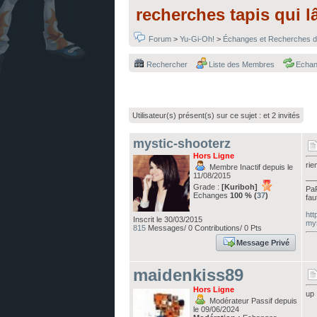
recherches tapis qui l
Forum
>
Yu-Gi-Oh!
>
Échanges et Recherches d
Rechercher
Liste des Membres
Echa
Utilisateur(s) présent(s) sur ce sujet :
et 2 invités
mystic-shooterz
Hors Ligne
rie
Membre Inactif depuis le
11/08/2015
__
Grade :
[Kuriboh]
PaR
Echanges
100 % (
37
)
fau
htt
Inscrit le 30/03/2015
mys
815
Messages/ 0 Contributions/ 0 Pts
Message Privé
maidenkiss89
Hors Ligne
up 
Modérateur Passif depuis
le 09/06/2024