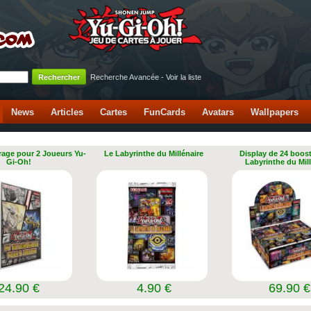
Recherche Avancée
-
Voir la liste
News
Articles
Cartes
FunCards
Avatars
Wallpapers
rage pour 2 Joueurs Yu-
Le Labyrinthe du Millénaire
Display de 24 boost
Gi-Oh!
Labyrinthe du Mil
24.90 €
4.90 €
69.90 €