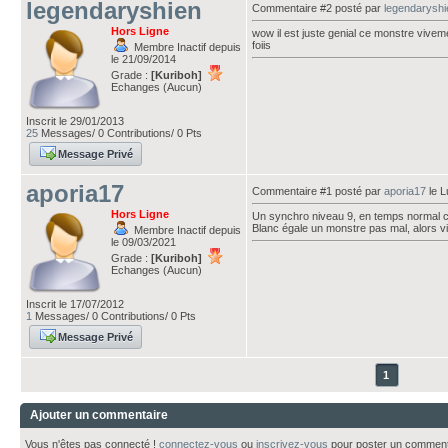
legendaryshien
Commentaire #2 posté par
legendaryshi
Hors Ligne
wow il est juste genial ce monstre viveme
foiis
Membre Inactif depuis
le 21/09/2014
Grade :
[Kuriboh]
Echanges (Aucun)
Inscrit le 29/01/2013
25
Messages/ 0 Contributions/ 0 Pts
Message Privé
aporia17
Commentaire #1 posté par
aporia17
le L
Hors Ligne
Un synchro niveau 9, en temps normal c'
Blanc égale un monstre pas mal, alors vi
Membre Inactif depuis
le 09/03/2021
Grade :
[Kuriboh]
Echanges (Aucun)
Inscrit le 17/07/2012
1
Messages/ 0 Contributions/ 0 Pts
Message Privé
1
Ajouter un commentaire
Vous n'êtes pas connecté !
connectez-vous
ou
inscrivez-vous
pour poster un comment