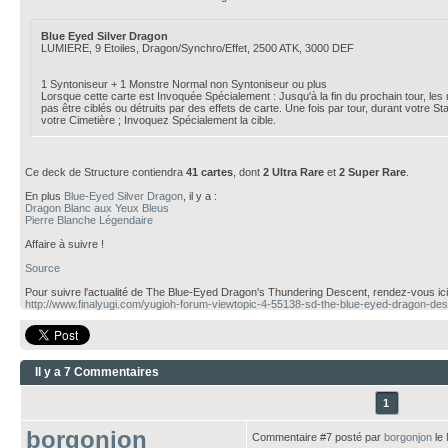
Blue Eyed Silver Dragon
LUMIERE, 9 Etoiles, Dragon/Synchro/Effet, 2500 ATK, 3000 DEF
1 Syntoniseur + 1 Monstre Normal non Syntoniseur ou plus
Lorsque cette carte est Invoquée Spécialement : Jusqu'à la fin du prochain tour, 
pas être ciblés ou détruits par des effets de carte. Une fois par tour, durant votr
votre Cimetière ; Invoquez Spécialement la cible.
Ce deck de Structure contiendra
41 cartes
, dont
2 Ultra Rare
et
2 Super Rare
.
En plus
Blue-Eyed Silver Dragon
, il y a :
Dragon Blanc aux Yeux Bleus
Pierre Blanche Légendaire
Affaire à suivre !
Source
Pour suivre l'actualité de The Blue-Eyed Dragon's Thundering Descent, rendez-vous ici
http://www.finalyugi.com/yugioh-forum-viewtopic-4-55138-sd-the-blue-eyed-dragon-des
Il y a 7 Commentaires
1
borgonjon
Commentaire #7 posté par
borgonjon
le 