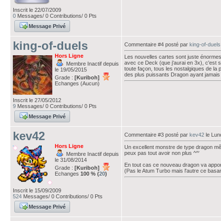
Inscrit le 22/07/2009
0
Messages/ 0 Contributions/ 0 Pts
Message Privé
king-of-duels
Commentaire #4 posté par
king-of-duels
Hors Ligne
Les nouvelles cartes sont juste énormes. 
avec ce Deck (que j'aurai en 3x), c'est s
Membre Inactif depuis
toute façon, tous les nostalgiques de l
le 19/05/2015
des plus puissants Dragon ayant jamais 
Grade :
[Kuriboh]
Echanges (Aucun)
Inscrit le 27/05/2012
9
Messages/ 0 Contributions/ 0 Pts
Message Privé
kev42
Commentaire #3 posté par
kev42
le Lund
Hors Ligne
Un excellent monstre de type dragon même
peux pas tout avoir non plus ^^'
Membre Inactif depuis
le 31/08/2014
En tout cas ce nouveau dragon va appor
Grade :
[Kuriboh]
(Pas le Atum Turbo mais l'autre ce basan
Echanges
100 % (
20
)
Inscrit le 15/09/2009
524
Messages/ 0 Contributions/ 0 Pts
Message Privé