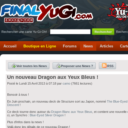
Rechercher une carte Yu-Gi-Oh! :
Recherc
Accueil
Boutique en Ligne
Forums
News
Articles
Cart
Voir toutes les News
Proposer une News ?
RSS
Un nouveau Dragon aux Yeux Bleus !
Posté le Lundi 15 Avril 2013 à 07:18 par
camo
(7661 lectures)
Bonsoir à tous !
En Juin prochain, un nouveau deck de Structure sort au Japon, nommé
The Blue-Eyed
Descent
!
Ce deck tourne donc autour du
Dragon Blanc aux Yeux Bleus
, et contient une nouvelle
ci, un Synchro :
Blue-Eyed Silver Dragon
!
Plus d'infos dans la news !
Voilà donc les détails de ce nouveau Dragon !