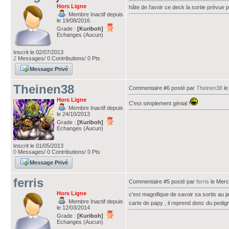
Hors Ligne
hâte de l'avoir ce deck la sortie prévue
Membre Inactif depuis
le 19/08/2016
Grade :
[Kuriboh]
Echanges (Aucun)
Inscrit le 02/07/2013
2
Messages/ 0 Contributions/ 0 Pts
Message Privé
Theinen38
Commentaire #6 posté par
Theinen38
le
Hors Ligne
C'est simplement génial !
Membre Inactif depuis
le 24/10/2013
Grade :
[Kuriboh]
Echanges (Aucun)
Inscrit le 01/05/2013
0
Messages/ 0 Contributions/ 0 Pts
Message Privé
ferris
Commentaire #5 posté par
ferris
le Merc
Hors Ligne
c'est magnifique de savoir sa sortis au j
Membre Inactif depuis
carte de papy , il reprend donc du pedigr
le 12/03/2014
Grade :
[Kuriboh]
Echanges (Aucun)