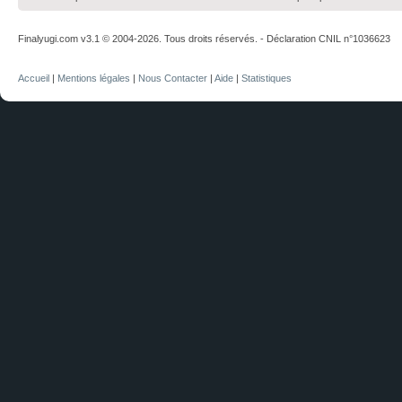
Finalyugi.com v3.1 © 2004-2026. Tous droits réservés. - Déclaration CNIL n°1036623
Accueil
|
Mentions légales
|
Nous Contacter
|
Aide
|
Statistiques