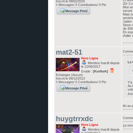
Et don
Inscrit le 09/02/2015
(Dr Cr
6
Messages/ 0 Contributions/ 0 Pts
Mon en
seront 
Message Privé
Mais j
ancien
Jaden 
Sinon 
de 300m
En espe
d'aller
mat2-51
Commen
Hors Ligne
Le 
Membre Inactif depuis
le 12/06/2017
Grade :
[Kuriboh]
Echanges (Aucun)
Inscrit le 09/12/2013
9
Messages/ 0 Contributions/ 0 Pts
Y'a
Au 
Message Privé
vol
A tr
tkt au 
huygtrrxdc
Commen
Hors Ligne
ça sera
Membre Inactif depuis