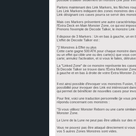
possible d'utiliser seulement un monstre Link pour in
Parlons maintenant des Link Markers, les flèches ro
Les Link Markers indiquent des zones monstres des de
Link désignant ces cases pourra se servir des monstr
Mais ces Markers présentent une autre caractéristiq
l'Extra Deck en Main Monster Zone, ce qui est imposs
Prenons l'exemple de Decode Talker, le monstre Link d
Il dispose de 3 Markers : Un en bas à gauche, un en ba
L'effet de Decode Talker est :
"2 Monstres à Effet ou plus
Cette carte gagne 500 ATK pour chaque monstre dans s
ou un effet qui cible une ou des carte(s) que vous co
carte; annulez l'activation, et si vous le faites, détruise
La "Linked Zone" de ce monstre représente les case
Si Decode Talker se trouve dans l'Extra Monster Zone
à gauche et en bas à droite de votre Extra Monster 
Il est ainsi possible d'invoquer vos monstres Fusion,
possibilité pour invoquer des Link est intéressant da
qui permet de bénéficier de nouvelles cases pour inv
Pour finir, voici une traduction personnelle (je vous p
répondu concernant ces monstres :
"Si vous utilisez Monster Reborn ou une carte similai
Monster Zone.
Le Livre de la Lune ne peut pas être utilisés sur des
Vous ne pouvez pas être attaqué directement si vous 
vos 5 autres Zones Monstres sont vides.