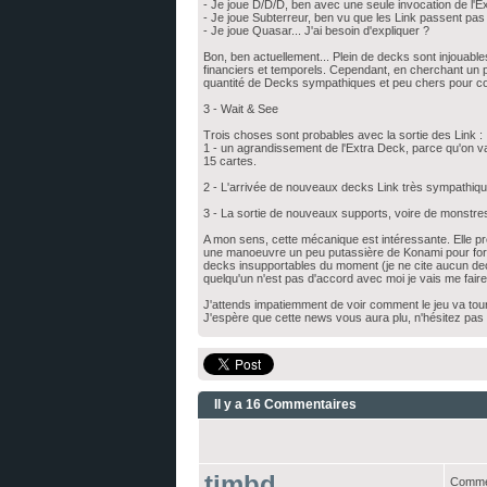
- Je joue D/D/D, ben avec une seule invocation de l'Ext
- Je joue Subterreur, ben vu que les Link passent pas e
- Je joue Quasar... J'ai besoin d'expliquer ?
Bon, ben actuellement... Plein de decks sont injouable
financiers et temporels. Cependant, en cherchant un p
quantité de Decks sympathiques et peu chers pour con
3 - Wait & See
Trois choses sont probables avec la sortie des Link :
1 - un agrandissement de l'Extra Deck, parce qu'on va 
15 cartes.
2 - L'arrivée de nouveaux decks Link très sympathique
3 - La sortie de nouveaux supports, voire de monstres
A mon sens, cette mécanique est intéressante. Elle 
une manoeuvre un peu putassière de Konami pour force
decks insupportables du moment (je ne cite aucun dec
quelqu'un n'est pas d'accord avec moi je vais me faire
J'attends impatiemment de voir comment le jeu va tour
J'espère que cette news vous aura plu, n'hésitez pas 
Il y a 16 Commentaires
timbd
Commen