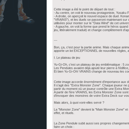
Cette image a été le point de départ de tout :
- Au centre, on voit le nouveau protagoniste, Yusaku F
- A droite, on aperçoit le nouvel espace de duel. Kona
"VRAINS"), et les duels se passeront maintenant sur d
utilisées pour monter sur le "Data Wind" de cet unive
- A gauche, on voit la forme que prend le héros quand i
jeu, littéralement traduit) et change complètement d'a
---
Bon, ça, c'est pour la partie anime. Mais chaque anim
apporte un lot EXCEPTIONNEL de nouvelles règles, al
I. Le plateau de jeu
Yu-Gi-Oh, c'est un plateau de jeu emblématique : 5 z
Les Pendules avaient déjà ajouté leur pierre à l'édifi
Et bien Yu-Gi-Oh! VRAINS change de nouveau les codes
Cette image accorde énormément d'importance aux de
Il s'agit des "Extra Monster Zone". Chaque joueur ne
partir du moment où un joueur contrôle une Extra Mon
A partir de l'ère VRAINS, les Extra Monster Zone sont 
d'invoquer des monstres de votre Extra Deck sur vos
Mais alors, à quoi vont-elles servir ?
La "Monster Zone" devient la "Main Monster Zone" et
effet, et rituels.
La Zone Pendule subit aussi ses propres changements,
faire un choix :