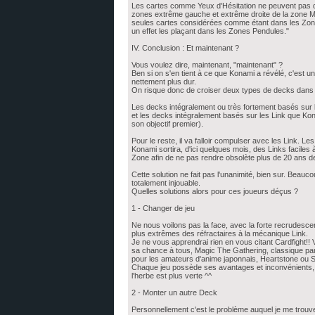
Les cartes comme Yeux d'Hésitation ne peuvent pas dé
zones extrême gauche et extrême droite de la zone Mag
seules cartes considérées comme étant dans les Zones
un effet les plaçant dans les Zones Pendules."
IV. Conclusion : Et maintenant ?
Vous voulez dire, maintenant, "maintenant" ?
Ben si on s'en tient à ce que Konami a révélé, c'est u
nettement plus dur.
On risque donc de croiser deux types de decks dans l
Les decks intégralement ou très fortement basés sur
et les decks intégralement basés sur les Link que Kon
son objectif premier).
Pour le reste, il va falloir compulser avec les Link. 
Konami sortira, d'ici quelques mois, des Links facile
Zone afin de ne pas rendre obsolète plus de 20 ans 
Cette solution ne fait pas l'unanimité, bien sur. Bea
totalement injouable.
Quelles solutions alors pour ces joueurs déçus ?
1 - Changer de jeu
Ne nous voilons pas la face, avec la forte recrudesce
plus extrêmes des réfractaires à la mécanique Link.
Je ne vous apprendrai rien en vous citant Cardfight!! 
sa chance à tous, Magic The Gathering, classique par
pour les amateurs d'anime japonnais, Heartstone ou S
Chaque jeu possède ses avantages et inconvénients, et 
l'herbe est plus verte ^^
2 - Monter un autre Deck
Personnellement c'est le problème auquel je me trouve 