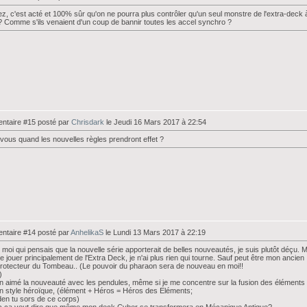
z, c'est acté et 100% sûr qu'on ne pourra plus contrôler qu'un seul monstre de l'extra-deck 
 ? Comme s'ils venaient d'un coup de bannir toutes les accel synchro ?
taire #15 posté par
Chrisdark
le Jeudi 16 Mars 2017 à 22:54
vous quand les nouvelles règles prendront effet ?
taire #14 posté par
AnhelikaS
le Lundi 13 Mars 2017 à 22:19
 moi qui pensais que la nouvelle série apporterait de belles nouveautés, je suis plutôt déçu. M
e jouer principalement de l'Extra Deck, je n'ai plus rien qui tourne. Sauf peut être mon ancien
rotecteur du Tombeau.. (Le pouvoir du pharaon sera de nouveau en moi!!
)
ien aimé la nouveauté avec les pendules, même si je me concentre sur la fusion des éléments
n style héroïque, (élément + Héros = Héros des Eléments;
den tu sors de ce corps)