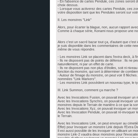
- En l'absence de cartes Pendule, ces zones seront d
choix dessus.
- Lorsque vous activerez des cartes Pendule, ces zo
votre disposition tant que les Pendules seront sur votr
II. Les monstres "Link"
Alors, pour écarter la blague, non, aucun rapport ave
Comme à chaque série, Konami nous propose une nouv
Alors c'est un sacré bazar tout ça, d'autant que c'est
je suis disponible dans les commentaires de cette ne
même de vous répondre.
- Les monstres Link se placent dans l'extra deck, à l'
- Ils ne disposent pas de points de défense : Ils ne p
naturellement, ni par un effet de carte.
- Ils ne disposent pas non plus d'étoiles, soit ni nive
fonction du monstre, qui sert à déterminer de combien
- Autour de l'image du monstre, on peut voir 8 flèches
nommées "Link Markers".
- Les monstres Link possèdent un nouveau type, le t
III. Link Summon, comment ça marche ?
Avec les Invocations Fusion, on pouvait invoquer un m
Avec les Invocations Synchro, on pouvait invoquer un
monstres depuis le Terrain de manière à ce que la so
Avec les Invocations Xyz, on pouvait invoquer un mon
Avec les Invocation Pendule, on pouvait ré-invoquer l
le Terrain.
Avec les Invocations Link, on peut envoyer au cimet
Effet) pour Invoquer un monstre Link depuis l'Extra 
Il est aussi possible de les invoquer en utilisant un 
monstre Link-2 vaudra deux monstres pour l'invocation