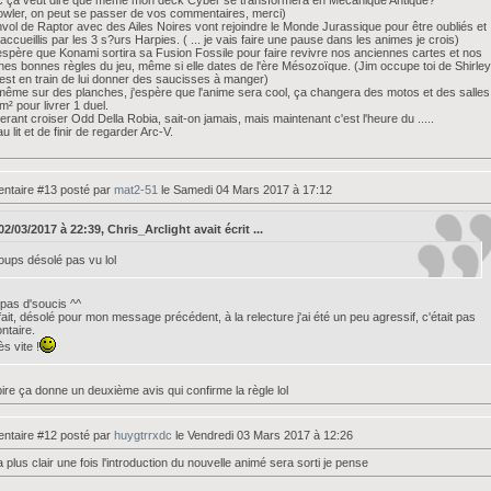
c ça veut dire que même mon deck Cyber se transformera en Mécanique Antique?
owler, on peut se passer de vos commentaires, merci)
vol de Raptor avec des Ailes Noires vont rejoindre le Monde Jurassique pour être oubliés et
accueillis par les 3 s?urs Harpies. ( ... je vais faire une pause dans les animes je crois)
'espère que Konami sortira sa Fusion Fossile pour faire revivre nos anciennes cartes et nos
nes bonnes règles du jeu, même si elle dates de l'ère Mésozoïque. (Jim occupe toi de Shirley
est en train de lui donner des saucisses à manger)
même sur des planches, j'espère que l'anime sera cool, ça changera des motos et des salles
² pour livrer 1 duel.
rant croiser Odd Della Robia, sait-on jamais, mais maintenant c'est l'heure du .....
 au lit et de finir de regarder Arc-V.
taire #13 posté par
mat2-51
le Samedi 04 Mars 2017 à 17:12
02/03/2017 à 22:39, Chris_Arclight avait écrit ...
oups désolé pas vu lol
 pas d'soucis ^^
fait, désolé pour mon message précédent, à la relecture j'ai été un peu agressif, c'était pas
ontaire.
ès vite !
pire ça donne un deuxième avis qui confirme la règle lol
taire #12 posté par
huygtrrxdc
le Vendredi 03 Mars 2017 à 12:26
 plus clair une fois l'introduction du nouvelle animé sera sorti je pense