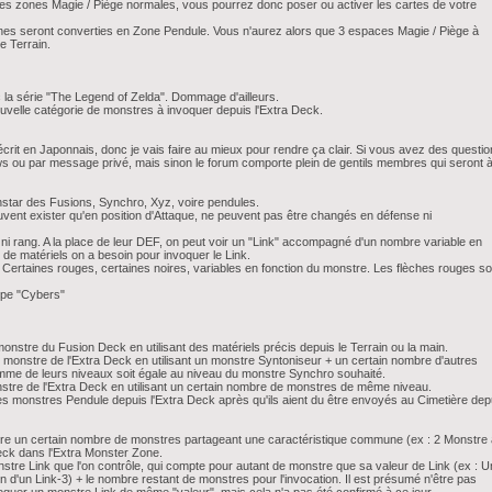
es zones Magie / Piège normales, vous pourrez donc poser ou activer les cartes de votre
nes seront converties en Zone Pendule. Vous n'aurez alors que 3 espaces Magie / Piège à
e Terrain.
c la série "The Legend of Zelda". Dommage d'ailleurs.
elle catégorie de monstres à invoquer depuis l'Extra Deck.
 écrit en Japonnais, donc je vais faire au mieux pour rendre ça clair. Si vous avez des questio
ws ou par message privé, mais sinon le forum comporte plein de gentils membres qui seront 
instar des Fusions, Synchro, Xyz, voire pendules.
euvent exister qu'en position d'Attaque, ne peuvent pas être changés en défense ni
au ni rang. A la place de leur DEF, on peut voir un "Link" accompagné d'un nombre variable en
 de matériels on a besoin pour invoquer le Link.
. Certaines rouges, certaines noires, variables en fonction du monstre. Les flèches rouges so
ype "Cybers"
onstre du Fusion Deck en utilisant des matériels précis depuis le Terrain ou la main.
 monstre de l'Extra Deck en utilisant un monstre Syntoniseur + un certain nombre d'autres
mme de leurs niveaux soit égale au niveau du monstre Synchro souhaité.
stre de l'Extra Deck en utilisant un certain nombre de monstres de même niveau.
es monstres Pendule depuis l'Extra Deck après qu'ils aient du être envoyés au Cimetière dep
ière un certain nombre de monstres partageant une caractéristique commune (ex : 2 Monstre 
Deck dans l'Extra Monster Zone.
monstre Link que l'on contrôle, qui compte pour autant de monstre que sa valeur de Link (ex : U
 d'un Link-3) + le nombre restant de monstres pour l'invocation. Il est présumé n'être pas