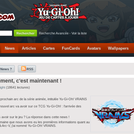
Recherche Avancée
-
Voir la liste
News
Articles
Cartes
FunCards
Avatars
Wallpapers
 News ?
RSS
ent, c'est maintenant !
ight
(18641 lectures)
 prochain arc de la série animée, intitulée Yu-Gi-Oh! VRAINS
nouvel arc va avoir sur ce TCG Yu-Gi-Oh! : l'arrivée des
avoir sur le jeu ? La réponse dans cette news !
semaine que nous avons eu les premières informations quant au
a à Arc-V, j'ai nommé Yu-Gi-Oh! VRAINS.