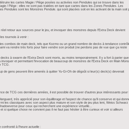
truire les cartes Magie / Piège posées ou activées non Pendules qui se trouve dans les
ie / Piège : elles ne sont pas traitées en tant que cartes dans les Zones Pendules. Les
 Pendules sont les Monstres Pendule. qui sont placées soit en les activant de la main soit 
n réel retour aux sources pour le jeu, et invoquer des monstres depuis l'Extra Deck devient
es tournois à venir :
 les combos de main deck, tels que Kozmo ou un grand nombre de decks à tendance contrôl
ami va rendre très forts pour faire vendre son produit (ne perdons pas de vue que ça reste
Les decks à swarm de l'Extra Deck sont morts, au moins temporairement. Il y a fort à parier que
s à invoquer et permettant l'invocation de beaucoup de monstres de l'Extra Deck en Main Mons
de TCG.
ucoup de gens peuvent être amenés à quitter Yu-Gi-Oh de dégoût si leur(s) deck(s) devenait
nce de TCG ces dernières années, il est possible de trouver d'autres jeux intéressants pour 
Vanguard, très apprécié pour son équilibrage et l'aspect de chance qu'il conserve et qui donn
mi les classiques avec son aspect plus mature et son style de jeu plus lent, Weiss Schwarz
hadowverse pour ceux qui recherchent une expérience virtuelle...
si quelque chose ne convient pas il ne faut pas hésiter à être curieux et voir si ailleurs
confronté à l'heure actuelle :