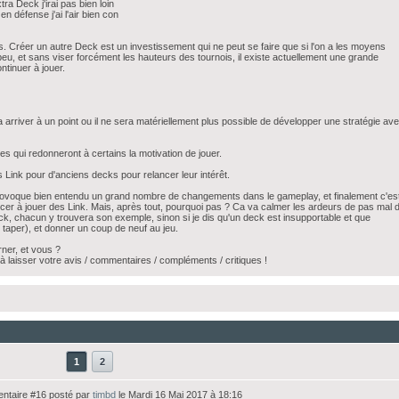
ra Deck j'irai pas bien loin
n défense j'ai l'air bien con
s. Créer un autre Deck est un investissement qui ne peut se faire que si l'on a les moyens
eu, et sans viser forcément les hauteurs des tournois, il existe actuellement une grande
tinuer à jouer.
arriver à un point ou il ne sera matériellement plus possible de développer une stratégie av
s qui redonneront à certains la motivation de jouer.
 Link pour d'anciens decks pour relancer leur intérêt.
provoque bien entendu un grand nombre de changements dans le gameplay, et finalement c'es
r à jouer des Link. Mais, après tout, pourquoi pas ? Ca va calmer les ardeurs de pas mal 
k, chacun y trouvera son exemple, sinon si je dis qu'un deck est insupportable et que
 taper), et donner un coup de neuf au jeu.
ner, et vous ?
à laisser votre avis / commentaires / compléments / critiques !
1
2
taire #16 posté par
timbd
le Mardi 16 Mai 2017 à 18:16