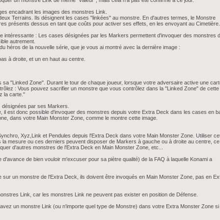
voquer un monstre Link de même "valeur", mais cela n'a pas été confirmé à ce jour.
uges encadrant les images des monstres Link.
ux Terrains. Ils désignent les cases "linkées" au monstre. En d'autres termes, le Monstre
es présents dessus en tant que coûts pour activer ses effets, en les envoyant au Cimetière.
ue intéressante : Les cases désignées par les Markers permettent d'invoquer des monstres 
ible autrement.
u héros de la nouvelle série, que je vous ai montré avec la dernière image :
s à droite, et un en haut au centre.
a "Linked Zone". Durant le tour de chaque joueur, lorsque votre adversaire active une car
ntrôlez : Vous pouvez sacrifier un monstre que vous contrôlez dans la "Linked Zone" de cette
z la carte."
s désignées par ses Markers.
, il est donc possible d'invoquer des monstres depuis votre Extra Deck dans les cases en b
Zone, dans votre Main Monster Zone, comme le montre cette image.
 Synchro, Xyz,Link et Pendules depuis l'Extra Deck dans votre Main Monster Zone. Utiliser ce
ns la mesure ou ces derniers peuvent disposer de Markers à gauche ou à droite au centre, ce
oquer d'autres monstres de l'Extra Deck en Main Monster Zone, etc...
rie d'avance de bien vouloir m'excuser pour sa piètre qualité) de la FAQ à laquelle Konami a
re sur un monstre de l'Extra Deck, ils doivent être invoqués en Main Monster Zone, pas en Ex
 monstres Link, car les monstres Link ne peuvent pas exister en position de Défense.
avez un monstre Link (ou n'importe quel type de Monstre) dans votre Extra Monster Zone si