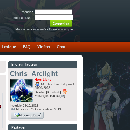
Pseudo :
Mot de passe :
Mot de passe oublié ?
-
Créer un compte
Lexique
FAQ
Vidéos
Chat
Info sur l'auteur
Chris_Arclight
Hors Ligne
Membre Inactif depuis le
25/04/2018
Grade :
[Kuriboh]
Echanges
100 % (
15
)
Inscrit le 08/10/2013
314
Messages/ 2 Contributions/ 0 Pts
Message Privé
Partager