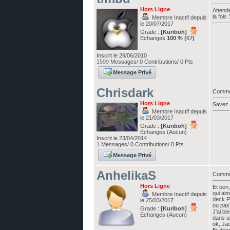
Hors Ligne
Attende
la fois
Membre Inactif depuis
le 20/07/2017
Grade :
[Kuriboh]
Echanges
100 % (
67
)
Inscrit le 29/06/2010
1599
Messages/ 0 Contributions/ 0 Pts
Message Privé
Chrisdark
Commen
Hors Ligne
Savez 
Membre Inactif depuis
le 21/03/2017
Grade :
[Kuriboh]
Echanges (Aucun)
Inscrit le 23/04/2014
1
Messages/ 0 Contributions/ 0 Pts
Message Privé
AnhelikaS
Commen
Hors Ligne
Et ben,
qui aim
Membre Inactif depuis
deck P
le 25/03/2017
ou pas
Grade :
[Kuriboh]
J'ai b
Echanges (Aucun)
dans u
ok, Ja