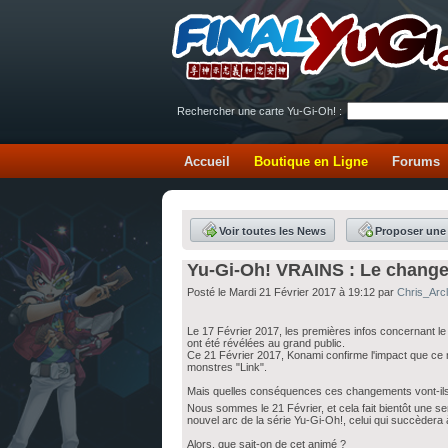
Rechercher une carte Yu-Gi-Oh! :
Accueil
Boutique en Ligne
Forums
Voir toutes les News
Proposer une
Yu-Gi-Oh! VRAINS : Le changem
Posté le Mardi 21 Février 2017 à 19:12 par
Chris_Arcl
Le 17 Février 2017, les premières infos concernant le
ont été révélées au grand public.
Ce 21 Février 2017, Konami confirme l'impact que ce 
monstres "Link".
Mais quelles conséquences ces changements vont-ils 
Nous sommes le 21 Février, et cela fait bientôt une 
nouvel arc de la série Yu-Gi-Oh!, celui qui succèder
Alors, que sait-on de cet animé ?