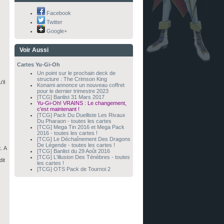
Facebook
Twitter
Google+
Voir Aussi
Cartes Yu-Gi-Oh
Un point sur le prochain deck de
structure : The Crimson King
'il
Konami annonce un nouveau coffret
pour le dernier trimestre 2023
[TCG] Banlist 31 Mars 2017
Yu-Gi-Oh! VRAINS : Le changement,
c'est maintenant !
[TCG] Pack Du Duelliste Les Rivaux
Du Pharaon - toutes les cartes
[TCG] Mega Tin 2016 et Mega Pack
2016 - toutes les cartes !
[TCG] Le Déchaînement Des Dragons
De Légende - toutes les cartes !
. A
[TCG] Banlist du 29 Août 2016
[TCG] L'illusion Des Ténèbres - toutes
dit
les cartes !
[TCG] OTS Pack de Tournoi 2