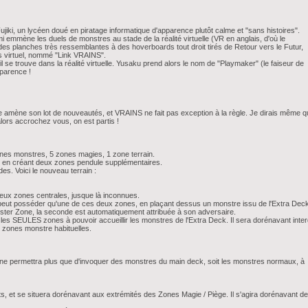
ujiki, un lycéen doué en piratage informatique d'apparence plutôt calme et "sans histoires".
mi emmène les duels de monstres au stade de la réalité virtuelle (VR en anglais, d'où le
es planches très ressemblantes à des hoverboards tout droit tirés de Retour vers le Futur,
rs virtuel, nommé "Link VRAINS".
l se trouve dans la réalité virtuelle. Yusaku prend alors le nom de "Playmaker" (le faiseur de
pparence !
e amène son lot de nouveautés, et VRAINS ne fait pas exception à la règle. Je dirais même qu
ors accrochez vous, on est partis !
ones monstres, 5 zones magies, 1 zone terrain.
ce, en créant deux zones pendule supplémentaires.
. Voici le nouveau terrain :
ux zones centrales, jusque là inconnues.
 peut posséder qu'une de ces deux zones, en plaçant dessus un monstre issu de l'Extra Deck
ster Zone, la seconde est automatiquement attribuée à son adversaire.
les SEULES zones à pouvoir accueillir les monstres de l'Extra Deck. Il sera dorénavant inter
 zones monstre habituelles.
 ne permettra plus que d'invoquer des monstres du main deck, soit les monstres normaux, à
 et se situera dorénavant aux extrémités des Zones Magie / Piège. Il s'agira dorénavant de