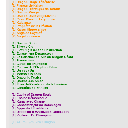
[1] Dragon Orage Ténébreux
[1] Planeur de Kaiser
[1] Dragon Hiératique de Tefnuit
[1] Dragon Mirage
[1] Dragon Divin Apocralyphe
[1] Pierre Blanche Légendaire
[1] Kaibaman
[1] Prophète de la Création
[1] Kaiser Hippocampe
[1] Ange de Loyauté
[2] Ange Lumineux
[1] Dragon Shrine
[1] Silver's Cry
[1] Flot Rugissant de Destruction
[1] Écrasement Destructeur
[1] Le Battement d'Aile du Dragon Géant
[1] Transaction
[1] Cartes de l'Hamonie
[1] Cadeau de l'Éléphant Blanc
[1] Un pour Un
[1] Monster Reborn
[1] Draconic Tactics
[1] Bourse des Âmes
[1] Épée de Révélation de la Lumière
[1] Contrôleur d'Ennemi
[1] Castle of Dragon Souls
[1] Chaîne Démoniaque
[1] Kunai avec Chaîne
[1] Concentrateur de Dommages
[1] Appel de l'Être Hanté
[1] Dispositif d'Évacuation Obligatoire
[1] Vigilance De Champion
[1] Azure-Eyes Silver Dragon