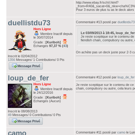
http://www.ebay.fr/sch/i.html?
_from=R40&_sacat=0&_nkw=cha%C3
Pour 3 euros de plus tu as le deck alors
duellistdu73
Commentaire #13 posté par
duellistdu73
Hors Ligne
Le 03/09/2013 à 18:45, loup_de_fer a
Membre Inactif depuis
Je reste sceptique sur le contenu d
le 30/07/2014
fiendish chain, compulsory ou autre, 
Grade :
[Kuriboh]
Echanges
97,37 % (
43
)
On achète pas un deck juste pour 2-3 car
Inscrit le 02/04/2012
1356
Messages/ 1 Contributions/ 0 Pts
Message Privé
loup_de_fer
Commentaire #12 posté par
loup_de_fer
Hors Ligne
Je reste sceptique sur le contenu de ce
chain, compulsory ou autre, cela leurs p
Membre Inactif depuis
le 24/12/2016
Grade :
[Kuriboh]
Echanges (Aucun)
Inscrit le 08/08/2013
49
Messages/ 0 Contributions/ 0 Pts
Message Privé
camo
Commentaire #11 posté par
camo
le Lun