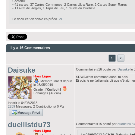
Contenu:
• 41 cartes: 37 Cartes Communes, 2 Cartes Ultra Rare, 2 Cartes Super Rares
• 1 Livret de Règles, 1 Tapis de Jeu, 1 Guide du Duelliste
Le deck est dispnible en préco
ici​
Il y a 16 Commentaires
1
2
Daisuke
Commentaire #16 posté par
Daisuke
le 
Hors Ligne
SDWA c'est commune aussi tu sais...
Et puis je ne t'ai jamais dit que c'était m
Membre Inactif depuis
le 25/05/2019
Grade :
[Kuriboh]
Echanges (Aucun)
Inscrit le 04/05/2013
2259
Messages/ 2 Contributions/ 0 Pts
Message Privé
duellistdu73
Commentaire #15 posté par
duellistdu73
Hors Ligne
Le 04/09/2013 à 02:30, Daisuke-Aniki