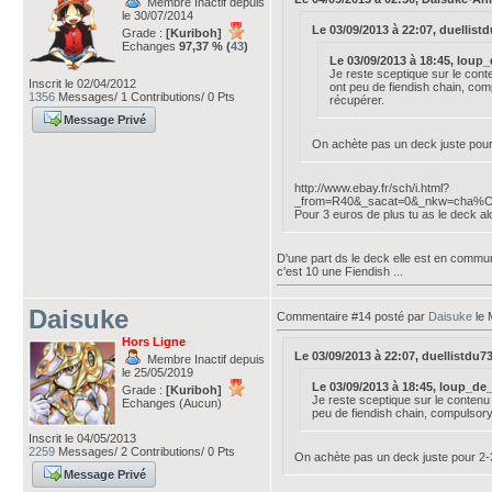
Membre Inactif depuis
le 30/07/2014
Le 03/09/2013 à 22:07, duellistdu
Grade :
[Kuriboh]
Echanges
97,37 % (
43
)
Le 03/09/2013 à 18:45, loup_de
Je reste sceptique sur le con
Inscrit le 02/04/2012
ont peu de fiendish chain, com
1356
Messages/ 1 Contributions/ 0 Pts
récupérer.
Message Privé
On achète pas un deck juste pour 
http://www.ebay.fr/sch/i.html?
_from=R40&_sacat=0&_nkw=cha%
Pour 3 euros de plus tu as le deck a
D'une part ds le deck elle est en commun
c'est 10 une Fiendish ...
Daisuke
Commentaire #14 posté par
Daisuke
le 
Hors Ligne
Le 03/09/2013 à 22:07, duellistdu73 a
Membre Inactif depuis
le 25/05/2019
Le 03/09/2013 à 18:45, loup_de_fe
Grade :
[Kuriboh]
Je reste sceptique sur le conten
Echanges (Aucun)
peu de fiendish chain, compulsory 
Inscrit le 04/05/2013
2259
Messages/ 2 Contributions/ 0 Pts
On achète pas un deck juste pour 2-3
Message Privé