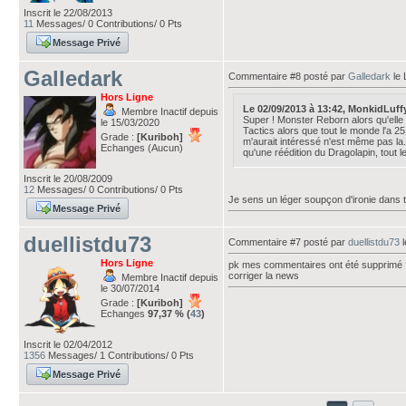
Inscrit le 22/08/2013
11
Messages/ 0 Contributions/ 0 Pts
Message Privé
Galledark
Commentaire #8 posté par
Galledark
le 
Hors Ligne
Le 02/09/2013 à 13:42, MonkidLuffy a
Membre Inactif depuis
Super ! Monster Reborn alors qu'elle e
le 15/03/2020
Tactics alors que tout le monde l'a 25
Grade :
[Kuriboh]
m'aurait intéressé n'est même pas la.
Echanges (Aucun)
qu'une réédition du Dragolapin, tout le
Inscrit le 20/08/2009
12
Messages/ 0 Contributions/ 0 Pts
Je sens un léger soupçon d'ironie dans 
Message Privé
duellistdu73
Commentaire #7 posté par
duellistdu73
l
Hors Ligne
pk mes commentaires ont été supprim
corriger la news
Membre Inactif depuis
le 30/07/2014
Grade :
[Kuriboh]
Echanges
97,37 % (
43
)
Inscrit le 02/04/2012
1356
Messages/ 1 Contributions/ 0 Pts
Message Privé