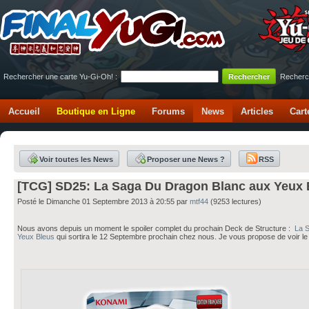
Rechercher une carte Yu-Gi-Oh! :
Recherc
Accueil
Boutique en Ligne
Forums
News
Articles
Cart
Voir toutes les News
Proposer une News ?
RSS
[TCG] SD25: La Saga Du Dragon Blanc aux Yeux 
Posté le Dimanche 01 Septembre 2013 à 20:55 par
mtf44
(9253 lectures)
Nous avons depuis un moment le spoiler complet du prochain Deck de Structure :
La 
Yeux Bleus
qui sortira le 12 Septembre prochain chez nous. Je vous propose de voir le s