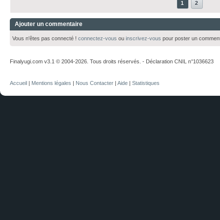
1
2
Ajouter un commentaire
Vous n'êtes pas connecté !
connectez-vous
ou
inscrivez-vous
pour poster un comment
Finalyugi.com v3.1 © 2004-2026. Tous droits réservés. - Déclaration CNIL n°1036623
Accueil
|
Mentions légales
|
Nous Contacter
|
Aide
|
Statistiques