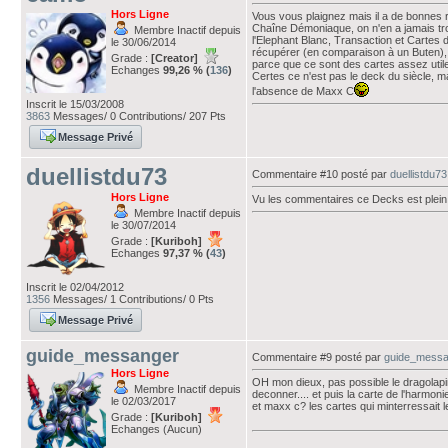
Hors Ligne
Vous vous plaignez mais il a de bonnes 
Chaîne Démoniaque, on n'en a jamais t
Membre Inactif depuis
l'Elephant Blanc, Transaction et Carte
le 30/06/2014
récupérer (en comparaison à un Buten), e
Grade :
[Creator]
parce que ce sont des cartes assez util
Echanges
99,26 % (
136
)
Certes ce n'est pas le deck du siècle, ma
l'absence de Maxx C
Inscrit le 15/03/2008
3863
Messages/ 0 Contributions/ 207 Pts
Message Privé
duellistdu73
Commentaire #10 posté par
duellistdu73
Hors Ligne
Vu les commentaires ce Decks est plein 
Membre Inactif depuis
le 30/07/2014
Grade :
[Kuriboh]
Echanges
97,37 % (
43
)
Inscrit le 02/04/2012
1356
Messages/ 1 Contributions/ 0 Pts
Message Privé
guide_messanger
Commentaire #9 posté par
guide_messa
Hors Ligne
OH mon dieux, pas possible le dragolapin 
Membre Inactif depuis
deconner.... et puis la carte de l'harmon
le 02/03/2017
et maxx c? les cartes qui minterressait le
Grade :
[Kuriboh]
Echanges (Aucun)