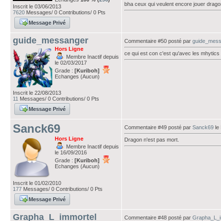
bha ceux qui veulent encore jouer dragon
Inscrit le 03/06/2013
7620
Messages/ 0 Contributions/ 0 Pts
Message Privé
guide_messanger
Commentaire #50 posté par
guide_mess
Hors Ligne
ce qui est con c'est qu'avec les mhytic
Membre Inactif depuis
le 02/03/2017
Grade :
[Kuriboh]
Echanges (Aucun)
Inscrit le 22/08/2013
11
Messages/ 0 Contributions/ 0 Pts
Message Privé
Sanck69
Commentaire #49 posté par
Sanck69
le
Hors Ligne
Dragon n'est pas mort.
Membre Inactif depuis
le 16/09/2016
Grade :
[Kuriboh]
Echanges (Aucun)
Inscrit le 01/02/2010
177
Messages/ 0 Contributions/ 0 Pts
Message Privé
Grapha_L_immortel
Commentaire #48 posté par
Grapha_L_i