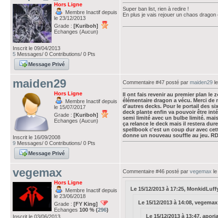
Hors Ligne
Super ban list, rien à redire !
Membre Inactif depuis
En plus je vais rejouer un chaos dragon e
le 23/12/2013
Grade :
[Kuriboh]
Echanges (Aucun)
Inscrit le 09/04/2013
5
Messages/ 0 Contributions/ 0 Pts
Message Privé
maiden29
Commentaire #47 posté par
maiden29
le
Hors Ligne
Il ont fais revenir au premier plan le
élémentaire dragon a vécu. Merci de n
Membre Inactif depuis
d'autres decks. Pour le portail des six
le 15/07/2017
deck plante enfin va pouvoir être inté
Grade :
[Kuriboh]
semi limité avec un bulbe limité. mais
Echanges (Aucun)
ça relance le deck mais il restera du
spellbook c'est un coup dur avec cett
donne un nouveau souffle au jeu. RD
Inscrit le 16/09/2008
9
Messages/ 0 Contributions/ 0 Pts
Message Privé
vegemax
Commentaire #46 posté par
vegemax
le
Hors Ligne
Le 15/12/2013 à 17:25, MonkidLuffy a
Membre Inactif depuis
le 23/06/2018
Le 15/12/2013 à 14:08, vegemax a
Grade :
[FY King]
Echanges
100 % (
296
)
Le 15/12/2013 à 13:47, aporia1
Inscrit le 03/06/2013