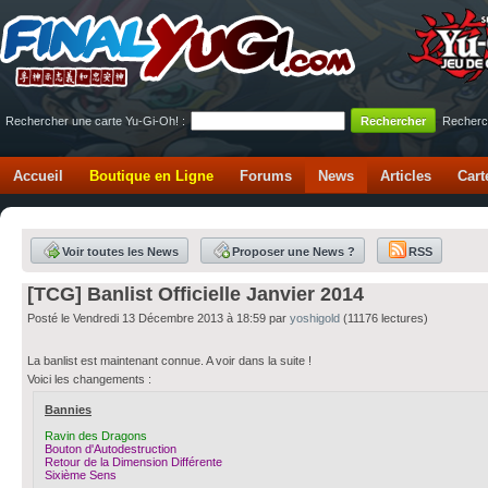
Rechercher une carte Yu-Gi-Oh! :
Recherc
Accueil
Boutique en Ligne
Forums
News
Articles
Cart
Voir toutes les News
Proposer une News ?
RSS
[TCG] Banlist Officielle Janvier 2014
Posté le Vendredi 13 Décembre 2013 à 18:59 par
yoshigold
(11176 lectures)
La banlist est maintenant connue. A voir dans la suite !
Voici les changements :
Bannies
Ravin des Dragons
Bouton d'Autodestruction
Retour de la Dimension Différente
Sixième Sens