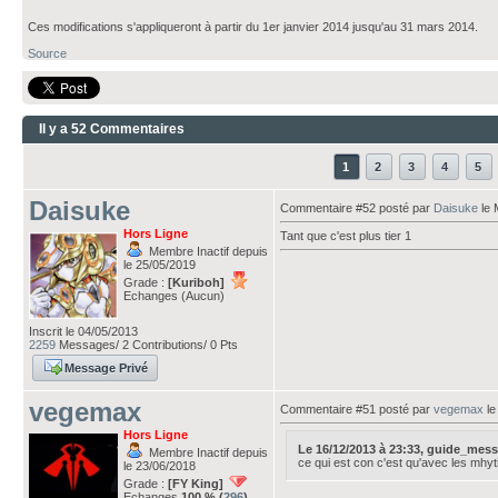
Ces modifications s'appliqueront à partir du 1er janvier 2014 jusqu'au 31 mars 2014.
Source
Il y a 52 Commentaires
1
2
3
4
5
Daisuke
Commentaire #52 posté par
Daisuke
le 
Hors Ligne
Tant que c'est plus tier 1
Membre Inactif depuis
le 25/05/2019
Grade :
[Kuriboh]
Echanges (Aucun)
Inscrit le 04/05/2013
2259
Messages/ 2 Contributions/ 0 Pts
Message Privé
vegemax
Commentaire #51 posté par
vegemax
le
Hors Ligne
Le 16/12/2013 à 23:33, guide_messan
Membre Inactif depuis
ce qui est con c'est qu'avec les mhy
le 23/06/2018
Grade :
[FY King]
Echanges
100 % (
296
)