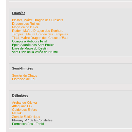
Limitées
Blaster, Maître Dragon des Brasiers
Dragon des Ruines
Magicien de la Foi
Redox, Maître Dragon des Rochers
Tempest, Maître Dragon des Tempêtes
Tidal, Maître Dragon des Chutes d'Eau
Compte à Rebours Final
Epée Sacrée des Sept Etoiles
Livre de Magie du Destin
Vent Divin de la Vallée de Brume
Semi-limitées
Sorcier du Chaos
Floraison de Feu
Délimitées
Archange Kristya
Attaquant T.G.
Guide des Enfers
Mezuki
Zombie Epidémique
Ptolemy M7 de la Constellée
Formation Feu - Tenki