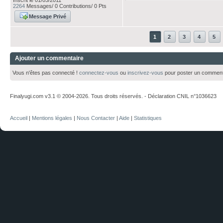
Inscrit le 01/05/2011
2264
Messages/ 0 Contributions/ 0 Pts
Message Privé
1
2
3
4
5
Ajouter un commentaire
Vous n'êtes pas connecté !
connectez-vous
ou
inscrivez-vous
pour poster un comment
Finalyugi.com v3.1 © 2004-2026. Tous droits réservés. - Déclaration CNIL n°1036623
Accueil
|
Mentions légales
|
Nous Contacter
|
Aide
|
Statistiques