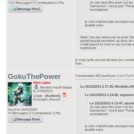
Je vais peut-être jouer sur les 
7620
Messages/ 0 Contributions/ 0 Pts
Samouraïs", moi je joue "Portail
Message Privé
exemplaires!
je vois vraiment pas pourquoi vou
jouable sans.
Ahah, t'as pas beaucoup du jouer Six
portail pouvait permettre au deck de s'
c'était jouissif et c'est ce qui m'a f
maintenant.
je crois qu'ils ont tout dit dans les com
hein...
GokuThePower
Commentaire #45 posté par
GokuThePo
Hors Ligne
Le 15/12/2013 à 17:25, MonkidLuffy a
Membre Inactif depuis
le 17/05/2014
Le 15/12/2013 à 14:08, vegemax a
Grade :
[Kuriboh]
Echanges (Aucun)
Le 15/12/2013 à 13:47, aporia1
Je vais peut-être jouer sur les 
Inscrit le 15/03/2009
Samouraïs", moi je joue "Portail
38
Messages/ 0 Contributions/ 2 Pts
exemplaires!
Message Privé
je vois vraiment pas pourquoi vou
jouable sans.