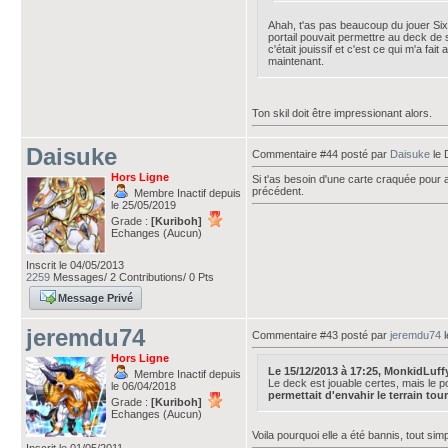
Ahah, t'as pas beaucoup du jouer Six
portail pouvait permettre au deck de s'
c'était jouissif et c'est ce qui m'a f
maintenant.
Ton skil doit être impressionant alors.
Daisuke
Commentaire #44 posté par
Daisuke
le 
Hors Ligne
Si t'as besoin d'une carte craquée pour 
précédent.
Membre Inactif depuis
le 25/05/2019
Grade :
[Kuriboh]
Echanges (Aucun)
Inscrit le 04/05/2013
2259
Messages/ 2 Contributions/ 0 Pts
Message Privé
jeremdu74
Commentaire #43 posté par
jeremdu74
l
Hors Ligne
Le 15/12/2013 à 17:25, MonkidLuffy a
Membre Inactif depuis
Le deck est jouable certes, mais le p
le 06/04/2018
permettait d'envahir le terrain tour
Grade :
[Kuriboh]
Echanges (Aucun)
Voila pourquoi elle a été bannis, tout si