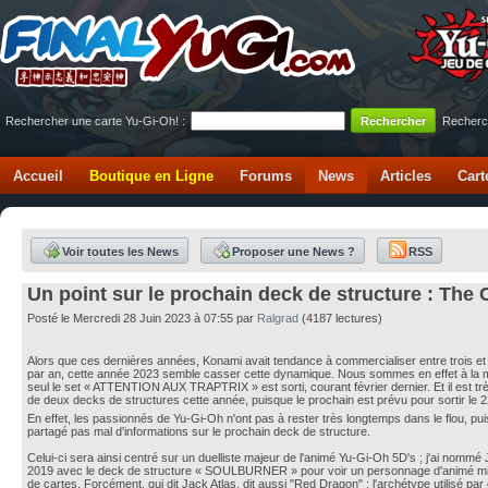
Rechercher une carte Yu-Gi-Oh! :
Recherc
Accueil
Boutique en Ligne
Forums
News
Articles
Cart
Voir toutes les News
Proposer une News ?
RSS
Un point sur le prochain deck de structure : The
Posté le Mercredi 28 Juin 2023 à 07:55 par
Ralgrad
(4187 lectures)
Alors que ces dernières années, Konami avait tendance à commercialiser entre trois et
par an, cette année 2023 semble casser cette dynamique. Nous sommes en effet à la moit
seul le set « ATTENTION AUX TRAPTRIX » est sorti, courant février dernier. Et il est trè
de deux decks de structures cette année, puisque le prochain est prévu pour sortir le 
En effet, les passionnés de Yu-Gi-Oh n'ont pas à rester très longtemps dans le flou, puisq
partagé pas mal d'informations sur le prochain deck de structure.
Celui-ci sera ainsi centré sur un duelliste majeur de l'animé Yu-Gi-Oh 5D's ; j'ai nommé J
2019 avec le deck de structure « SOULBURNER » pour voir un personnage d'animé mis
de cartes. Forcément, qui dit Jack Atlas, dit aussi "Red Dragon" ; l'archétype utilisé pa