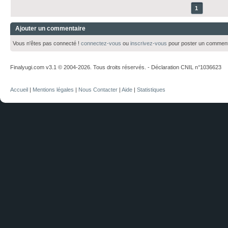
1
Ajouter un commentaire
Vous n'êtes pas connecté !
connectez-vous
ou
inscrivez-vous
pour poster un comment
Finalyugi.com v3.1 © 2004-2026. Tous droits réservés. - Déclaration CNIL n°1036623
Accueil
|
Mentions légales
|
Nous Contacter
|
Aide
|
Statistiques