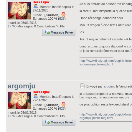
Hors Ligne
Je suis entrain de casser ton échang
Membre Inactif depuis le
27/11/2025
la rare tu met nimporte la quel de n
Grade :
[Kuriboh]
Donc l'échange donnerait ceci
Echanges
100 % (
526
)
Inscrit le 05/01/2013
Moi : 3 dragon à cinq têtes ultra ra
17766
Messages/ 0 Contributions/ 0 Pts
VS
Message Privé
Toi : 1 requin bahamut secrete FR Ni
donc si tu es toujours daccord je co
et je te remercie énorment pour cet
___________________
http://www.finalyugi.com/yugioh-foru
argomju-petite-maj.html
argomju
Envoyé par
argomju
le Vendred
Hors Ligne
je te laisse proposer a nouveau mais j
Membre Inactif depuis le
bien rejouer... et augmenter encore
27/11/2025
de plus ophion reste lexceed stard d
Grade :
[Kuriboh]
Echanges
100 % (
526
)
___________________
Inscrit le 05/01/2013
http://www.finalyugi.com/yugioh-foru
17766
Messages/ 0 Contributions/ 0 Pts
argomju-petite-maj.html
Message Privé