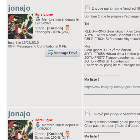
jonajo
Envoyé par
jonajo
le Vendredi 0
Hors Ligne
Bon ben OK je te propose l'échange 
Membre Inactif depuis le
12/05/2021
Toi :
Grade :
[Kuriboh]
REDU-FR046 Gear Gigant X en 1ère 
Echanges
100 % (
247
)
ABYR-FR099 Requin Bahamut en 1ère
CBLZ-FR034 Sirènemure Abyssleed e
Inscrit le 16/02/2010
8644
Messages/ 0 Contributions/ 0 Pts
Moi :
Gear gigant X FR 2ème édition.
Message Privé
JOTL-FR058 Héraut de la lumière pu
JOTL-FR077 Trappe cauchemar trap
JOTL-FR046 SHT psyhemoth.
Confrérie du poing de feu-roi tigre ult
___________________
Ma liste !
http://www.finalyugi.com/yugioh-for
jonajo
Envoyé par
jonajo
le Vendredi 0
Hors Ligne
Petite question comme ça au passag
Membre Inactif depuis le
C'est pas très sport j'étais là d'abor
12/05/2021
___________________
Grade :
[Kuriboh]
Ma liste !
Echanges
100 % (
247
)