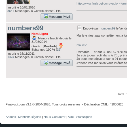
http://www.finalyugi.com/yugioh-for
Inscrit le 16/02/2010
8644
Messages/ 0 Contributions/ 0 Pts
Message Privé
numbers99
Envoyé par
numbers99
le Vend
Hors Ligne
Ma liste n'est pas complètement a jo
Membre Inactif depuis le
___________________
31/08/2014
ma liste
Grade :
[Kuriboh]
Echanges
100 % (
39
)
Palmarès : 1er sur 30 un DC /12e s
Inscrit le 16/11/2011
Je suis joueur actif dans le 78 , prêt
1324
Messages/ 0 Contributions/ 0 Pts
Je peux me déplacer sur le 91 et sur
Message Privé
J'attend vos mp si ca vous intéresse
Total 
Finalyugi.com v3.1 © 2004-2026. Tous droits réservés. - Déclaration CNIL n°1036623
Accueil
|
Mentions légales
|
Nous Contacter
|
Aide
|
Statistiques