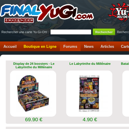
Rechercher une carte Yu-Gi-Oh! :
Recherc
Accueil
Boutique en Ligne
Forums
News
Articles
Cart
Display de 24 boosters - Le
Le Labyrinthe du Millénaire
Batai
Labyrinthe du Millénaire
69.90 €
4.90 €