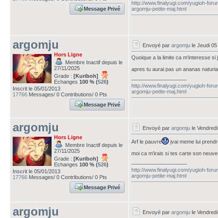
http://www.finalyugi.com/yugioh-foru
Message Privé
argomju-petite-maj.html
argomju
Envoyé par
argomju
le Jeudi 0
Hors Ligne
Quoique a la limite ca m'interesse si j
Membre Inactif depuis le
27/11/2025
apres tu aurai pas un ananas naturia
Grade :
[Kuriboh]
___________________
Echanges
100 % (
526
)
http://www.finalyugi.com/yugioh-foru
Inscrit le 05/01/2013
argomju-petite-maj.html
17766
Messages/ 0 Contributions/ 0 Pts
Message Privé
argomju
Envoyé par
argomju
le Vendred
Hors Ligne
Arf le pauvre
jvai meme lui prend
Membre Inactif depuis le
27/11/2025
moi ca m'irais si tes carte son neuv
Grade :
[Kuriboh]
___________________
Echanges
100 % (
526
)
http://www.finalyugi.com/yugioh-foru
Inscrit le 05/01/2013
argomju-petite-maj.html
17766
Messages/ 0 Contributions/ 0 Pts
Message Privé
argomju
Envoyé par
argomju
le Vendred