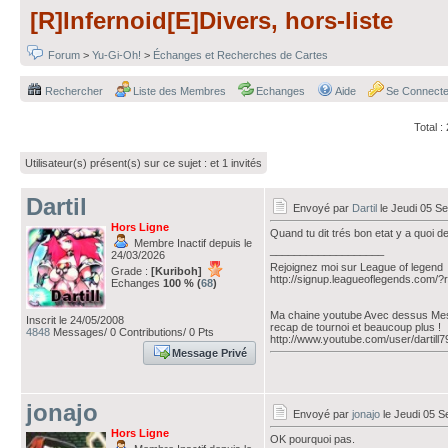
[R]Infernoid[E]Divers, hors-liste
Forum
>
Yu-Gi-Oh!
>
Échanges et Recherches de Cartes
Rechercher
Liste des Membres
Echanges
Aide
Se Connecte
Total 
Utilisateur(s) présent(s) sur ce sujet :
et 1 invités
Dartil
Envoyé par
Dartil
le Jeudi 05 S
Hors Ligne
Quand tu dit trés bon etat y a quoi d
Membre Inactif depuis le
___________________
24/03/2026
Rejoignez moi sur League of legend
Grade :
[Kuriboh]
http://signup.leagueoflegends.com
Echanges
100 % (
68
)
Ma chaine youtube Avec dessus Mes d
Inscrit le 24/05/2008
recap de tournoi et beaucoup plus !
4848
Messages/ 0 Contributions/ 0 Pts
http://www.youtube.com/user/dartill
Message Privé
jonajo
Envoyé par
jonajo
le Jeudi 05 S
Hors Ligne
OK pourquoi pas.