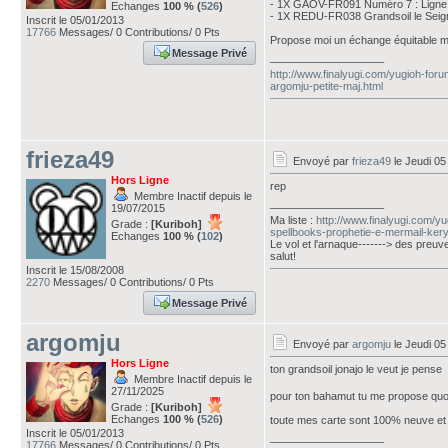
- 1X GAOV-FR091 Numéro 7 : Ligne
Echanges
100 % (
526
)
- 1X REDU-FR038 Grandsoil le Seig
Inscrit le 05/01/2013
17766
Messages/ 0 Contributions/ 0 Pts
Propose moi un échange équitable m
Message Privé
___________________
http://www.finalyugi.com/yugioh-foru
argomju-petite-maj.html
frieza49
Envoyé par
frieza49
le Jeudi 0
Hors Ligne
rep
Membre Inactif depuis le
___________________
19/07/2015
Ma liste :
http://www.finalyugi.com/y
Grade :
[Kuriboh]
spellbooks-prophetie-e-mermail-ker
Echanges
100 % (
102
)
Le vol et l'arnaque-------> des preuv
salut!
Inscrit le 15/08/2008
2270
Messages/ 0 Contributions/ 0 Pts
Message Privé
argomju
Envoyé par
argomju
le Jeudi 0
Hors Ligne
ton grandsoil jonajo le veut je pense
Membre Inactif depuis le
27/11/2025
pour ton bahamut tu me propose quo
Grade :
[Kuriboh]
Echanges
100 % (
526
)
toute mes carte sont 100% neuve et 
Inscrit le 05/01/2013
___________________
17766
Messages/ 0 Contributions/ 0 Pts