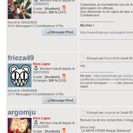
Membre Inactif depuis le
12/05/2021
Cependant, je souhaiterais tout de mê
abyssgaios en ultimate.
Grade :
[Kuriboh]
Que désirerais-tu en rajout de plus s
Echanges
100 % (
247
)
Cordialement.
___________________
Inscrit le 16/02/2010
Ma liste !
8644
Messages/ 0 Contributions/ 0 Pts
Message Privé
http://www.finalyugi.com/yugioh-for
frieza49
Envoyé par
frieza49
le Jeudi 0
Hors Ligne
rep
Membre Inactif depuis le
___________________
19/07/2015
Ma liste :
http://www.finalyugi.com/y
Grade :
[Kuriboh]
spellbooks-prophetie-e-mermail-ker
Echanges
100 % (
102
)
Le vol et l'arnaque-------> des preuv
salut!
Inscrit le 15/08/2008
2270
Messages/ 0 Contributions/ 0 Pts
Message Privé
argomju
Envoyé par
argomju
le Jeudi 0
Hors Ligne
Bonsoir j'ai de tes recherches 3 drago
Membre Inactif depuis le
27/11/2025
j'ai vu ceçi
1X ABYR-FR099 Requin Bahamut*
Grade :
[Kuriboh]