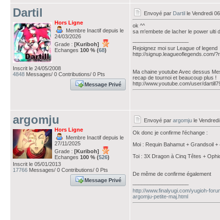
Dartil
Envoyé par
Dartil
le Vendredi 0
Hors Ligne
ok ^^
Membre Inactif depuis le
sa m'embete de lacher le power ulti d
24/03/2026
___________________
Grade :
[Kuriboh]
Rejoignez moi sur League of legend
Echanges
100 % (
68
)
http://signup.leagueoflegends.com
Inscrit le 24/05/2008
Ma chaine youtube Avec dessus Mes d
4848
Messages/ 0 Contributions/ 0 Pts
recap de tournoi et beaucoup plus !
http://www.youtube.com/user/dartill
Message Privé
argomju
Envoyé par
argomju
le Vendred
Hors Ligne
Ok donc je confirme l'échange :
Membre Inactif depuis le
27/11/2025
Moi : Requin Bahamut + Grandsoil + 
Grade :
[Kuriboh]
Toi : 3X Dragon à Cinq Têtes + Ophi
Echanges
100 % (
526
)
Inscrit le 05/01/2013
17766
Messages/ 0 Contributions/ 0 Pts
De même de confirme également
Message Privé
___________________
http://www.finalyugi.com/yugioh-foru
argomju-petite-maj.html