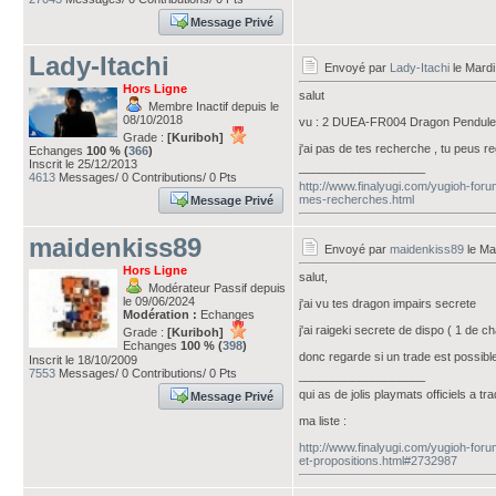
Message Privé
Lady-Itachi
Envoyé par
Lady-Itachi
le Mardi
Hors Ligne
salut
Membre Inactif depuis le
08/10/2018
vu : 2 DUEA-FR004 Dragon Pendule
Grade :
[Kuriboh]
j'ai pas de tes recherche , tu peus re
Echanges
100 % (
366
)
Inscrit le 25/12/2013
___________________
4613
Messages/ 0 Contributions/ 0 Pts
http://www.finalyugi.com/yugioh-foru
mes-recherches.html
Message Privé
maidenkiss89
Envoyé par
maidenkiss89
le Ma
Hors Ligne
salut,
Modérateur Passif depuis
le 09/06/2024
j'ai vu tes dragon impairs secrete
Modération :
Echanges
j'ai raigeki secrete de dispo ( 1 de c
Grade :
[Kuriboh]
Echanges
100 % (
398
)
donc regarde si un trade est possib
Inscrit le 18/10/2009
7553
Messages/ 0 Contributions/ 0 Pts
___________________
qui as de jolis playmats officiels a tr
Message Privé
ma liste :
http://www.finalyugi.com/yugioh-fo
et-propositions.html#2732987