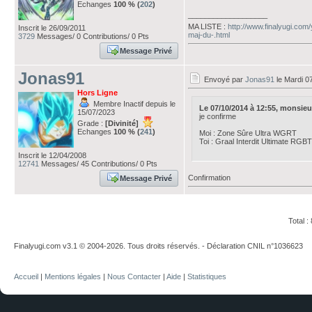
Echanges
100 % (
202
)
___________________
MA LISTE :
http://www.finalyugi.com
Inscrit le 26/09/2011
maj-du-.html
3729
Messages/ 0 Contributions/ 0 Pts
Message Privé
Jonas91
Envoyé par
Jonas91
le Mardi 0
Hors Ligne
Membre Inactif depuis le
Le 07/10/2014 à 12:55, monsieurp
15/07/2023
je confirme
Grade :
[Divinité]
Echanges
100 % (
241
)
Moi : Zone Sûre Ultra WGRT
Toi : Graal Interdit Ultimate RGBT
Inscrit le 12/04/2008
12741
Messages/ 45 Contributions/ 0 Pts
Confirmation
Message Privé
Total 
Finalyugi.com v3.1 © 2004-2026. Tous droits réservés. - Déclaration CNIL n°1036623
Accueil
|
Mentions légales
|
Nous Contacter
|
Aide
|
Statistiques