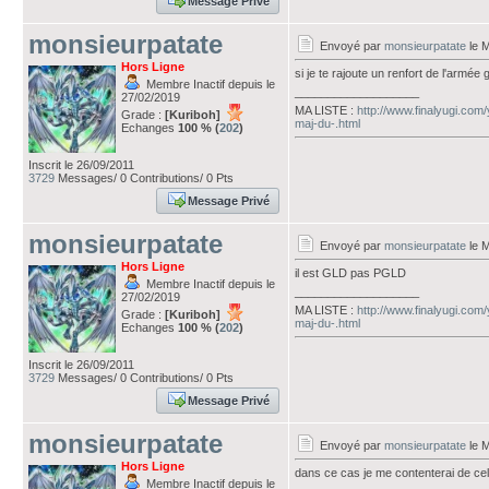
Message Privé
monsieurpatate
Envoyé par
monsieurpatate
le M
Hors Ligne
si je te rajoute un renfort de l'armée 
Membre Inactif depuis le
___________________
27/02/2019
MA LISTE :
http://www.finalyugi.com
Grade :
[Kuriboh]
maj-du-.html
Echanges
100 % (
202
)
Inscrit le 26/09/2011
3729
Messages/ 0 Contributions/ 0 Pts
Message Privé
monsieurpatate
Envoyé par
monsieurpatate
le M
Hors Ligne
il est GLD pas PGLD
Membre Inactif depuis le
___________________
27/02/2019
MA LISTE :
http://www.finalyugi.com
Grade :
[Kuriboh]
maj-du-.html
Echanges
100 % (
202
)
Inscrit le 26/09/2011
3729
Messages/ 0 Contributions/ 0 Pts
Message Privé
monsieurpatate
Envoyé par
monsieurpatate
le M
Hors Ligne
dans ce cas je me contenterai de cel
Membre Inactif depuis le