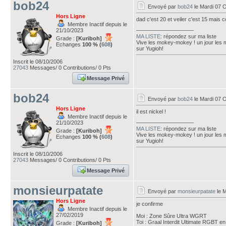
bob24
Envoyé par
bob24
le Mardi 07 
Hors Ligne
dad c'est 20 et veiler c'est 15 mais 
Membre Inactif depuis le
___________________
21/10/2023
MA LISTE
: répondez sur ma liste
Grade :
[Kuriboh]
Vive les mokey-mokey ! un jour les
Echanges
100 % (
608
)
sur Yugioh!
Inscrit le 08/10/2006
27043
Messages/ 0 Contributions/ 0 Pts
Message Privé
bob24
Envoyé par
bob24
le Mardi 07 
Hors Ligne
il est nickel !
Membre Inactif depuis le
___________________
21/10/2023
MA LISTE
: répondez sur ma liste
Grade :
[Kuriboh]
Vive les mokey-mokey ! un jour les
Echanges
100 % (
608
)
sur Yugioh!
Inscrit le 08/10/2006
27043
Messages/ 0 Contributions/ 0 Pts
Message Privé
monsieurpatate
Envoyé par
monsieurpatate
le M
Hors Ligne
je confirme
Membre Inactif depuis le
27/02/2019
Moi : Zone Sûre Ultra WGRT
Toi : Graal Interdit Ultimate RGBT en
Grade :
[Kuriboh]