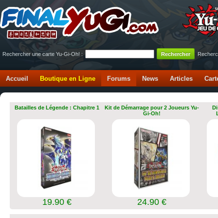
Rechercher une carte Yu-Gi-Oh! :
Recherc
Accueil
Boutique en Ligne
Forums
News
Articles
Cart
Batailles de Légende : Chapitre 1
Kit de Démarrage pour 2 Joueurs Yu-
Di
Gi-Oh!
19.90 €
24.90 €