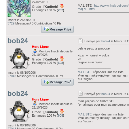
___________________
27/02/2019
MA LISTE :
http://www.finalyugi.com
Grade :
[Kuriboh]
maj-du-.html
Echanges
100 % (
202
)
Inscrit le 26/09/2011
3729
Messages/ 0 Contributions/ 0 Pts
Message Privé
bob24
Envoyé par
bob24
le Mardi 07 
Hors Ligne
beh je peux te propose
Membre Inactif depuis le
21/10/2023
kizan + honest + volca
vs
Grade :
[Kuriboh]
raigeki + un rajout
Echanges
100 % (
608
)
___________________
MA LISTE
: répondez sur ma liste
Inscrit le 08/10/2006
Vive les mokey-mokey ! un jour les
27043
Messages/ 0 Contributions/ 0 Pts
sur Yugioh!
Message Privé
bob24
Envoyé par
bob24
le Mardi 07 
Hors Ligne
mais j'ai pas de timbre xD
Membre Inactif depuis le
j'en ai mais pour mon usage person
21/10/2023
___________________
Grade :
[Kuriboh]
MA LISTE
: répondez sur ma liste
Echanges
100 % (
608
)
Vive les mokey-mokey ! un jour les
sur Yugioh!
Inscrit le 08/10/2006
27043
Messages/ 0 Contributions/ 0 Pts