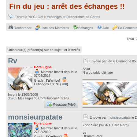
Fin du jeu : arrêt des échanges !!
Forum
>
Yu-Gi-Oh!
>
Échanges et Recherches de Cartes
Rechercher
Liste des Membres
Echanges
Aide
Se Connecte
Total 
Utilisateur(s) présent(s) sur ce sujet :
et 0 invités
Rv
Envoyé par
Rv
le Dimanche 05 
Hors Ligne
Salut
Membre Inactif depuis le
N a vu oddy ultimate
07/03/2016
___________________
Grade :
[Warrior]
Echanges
100 % (
788
)
Inscrit le 13/03/2008
35705
Messages/ 0 Contributions/ 32 Pts
Message Privé
monsieurpatate
Envoyé par
monsieurpatate
le 
Hors Ligne
Zone Sûre (WGRT, Ultra Rare)
Membre Inactif depuis le
27/02/2019
vs
Ultimate Rare
Grade :
[Kuriboh]