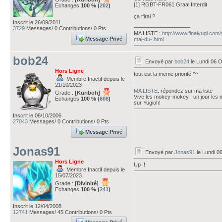
[1] RGBT-FR061 Graal Interdit
Echanges
100 % (
202
)
ça t'irai ?
Inscrit le 26/09/2011
___________________
3729
Messages/ 0 Contributions/ 0 Pts
MA LISTE :
http://www.finalyugi.com
Message Privé
maj-du-.html
bob24
Envoyé par
bob24
le Lundi 06 
Hors Ligne
tout est la meme priorité ^^
Membre Inactif depuis le
___________________
21/10/2023
MA LISTE
: répondez sur ma liste
Grade :
[Kuriboh]
Vive les mokey-mokey ! un jour les
Echanges
100 % (
608
)
sur Yugioh!
Inscrit le 08/10/2006
27043
Messages/ 0 Contributions/ 0 Pts
Message Privé
Jonas91
Envoyé par
Jonas91
le Lundi 0
Hors Ligne
Up !!
Membre Inactif depuis le
15/07/2023
Grade :
[Divinité]
Echanges
100 % (
241
)
Inscrit le 12/04/2008
12741
Messages/ 45 Contributions/ 0 Pts