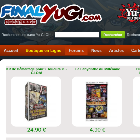
Rechercher une carte Yu-Gi-Oh! :
Recherc
Accueil
Boutique en Ligne
Forums
News
Articles
Cart
Kit de Démarrage pour 2 Joueurs Yu-
Le Labyrinthe du Millénaire
Di
Gi-Oh!
24.90 €
4.90 €