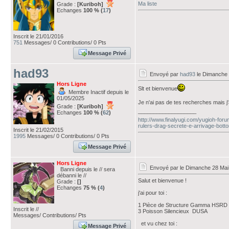
Ma liste
Grade :
[Kuriboh]
Echanges
100 % (
17
)
Inscrit le 21/01/2016
751
Messages/ 0 Contributions/ 0 Pts
Message Privé
had93
Envoyé par
had93
le Dimanche 
Hors Ligne
Slt et bienvenue
Membre Inactif depuis le
01/05/2025
Je n'ai pas de tes recherches mais j'
Grade :
[Kuriboh]
___________________
Echanges
100 % (
62
)
http://www.finalyugi.com/yugioh-for
rulers-drag-secrete-e-arrivage-bott
Inscrit le 21/02/2015
1995
Messages/ 0 Contributions/ 0 Pts
Message Privé
Hors Ligne
Envoyé par
le Dimanche 28 Mai
Banni depuis le // sera
débanni le //
Salut et bienvenue !
Grade :
[]
Echanges
75 % (
4
)
j'ai pour toi :
1 Pièce de Structure Gamma HSRD
Inscrit le //
3 Poisson Silencieux DUSA
Messages/ Contributions/ Pts
et vu chez toi :
Message Privé