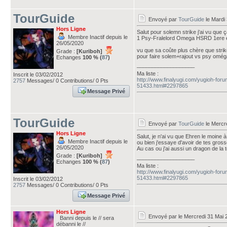
TourGuide
Envoyé par
TourGuide
le Mardi
Hors Ligne
Salut pour solemn strike j'ai vu que ç
Membre Inactif depuis le
1 Psy-Fralelord Omega HSRD 1ere
26/05/2020
vu que sa coûte plus chère que strik
Grade :
[Kuriboh]
pour faire solem+rajout vs psy oméga 
Echanges
100 % (
87
)
___________________
Ma liste :
Inscrit le 03/02/2012
http://www.finalyugi.com/yugioh-foru
2757
Messages/ 0 Contributions/ 0 Pts
51433.html#2297865
Message Privé
TourGuide
Envoyé par
TourGuide
le Mercr
Hors Ligne
Salut, je n'ai vu que Ehren le moine 
Membre Inactif depuis le
ou bien j'essaye d'avoir de tes gro
26/05/2020
Au cas ou j'ai aussi un dragon de la 
Grade :
[Kuriboh]
___________________
Echanges
100 % (
87
)
Ma liste :
http://www.finalyugi.com/yugioh-foru
51433.html#2297865
Inscrit le 03/02/2012
2757
Messages/ 0 Contributions/ 0 Pts
Message Privé
Hors Ligne
Envoyé par
le Mercredi 31 Mai 
Banni depuis le // sera
débanni le //