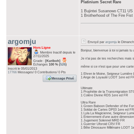
Platinium Secret Rare
1 Bujintei Susanowo CT11 US
1 Brotherhood of The Fire Fis
argomju
Envoyé par
argomju
le Dimanch
Hors Ligne
Bonjour, bienvenue à toi si jamais t
Membre Inactif depuis le
27/11/2025
Je n'ai pas de tes recherches mais si
Grade :
[Kuriboh]
Echanges
100 % (
526
)
même si ce n'est que pour une carte 
Inscrit le 05/01/2013
17766
Messages/ 0 Contributions/ 0 Pts
1 Ehren le Moine, Seigneur Lumièr
1 Ange de Loyauté LODT 1ere ed F
Message Privé
Ultimate
1 Prophétie de la Transmigration S
1 Colère Divine RDS 1ere ed FR
Ultra Rare
1 Green Baboon Defender of the F
1 Soldat de Cartes DP03 1ere ed FR
1 Lyla La Magicienne, Seigneur Lu
1 Enterrement d’une autre dimensio
1 Jugement Solennel MRD FR
1 Guerrier Uforoid CRV FR
1 Bête Dinosaure Millénaire LODT 1