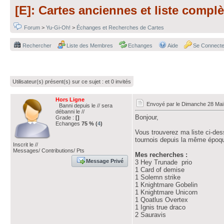
[E]: Cartes anciennes et liste complè
Forum
>
Yu-Gi-Oh!
>
Échanges et Recherches de Cartes
Rechercher
Liste des Membres
Echanges
Aide
Se Connecte
Utilisateur(s) présent(s) sur ce sujet :
et 0 invités
Hors Ligne
Envoyé par
le Dimanche 28 Mai
Banni depuis le // sera
débanni le //
Bonjour,
Grade :
[]
Echanges
75 % (
4
)
Vous trouverez ma liste ci-de
tournois depuis la même époq
Inscrit le //
Messages/ Contributions/ Pts
Mes recherches :
Message Privé
3 Hey Trunade prio
1 Card of demise
1 Solemn strike
1 Knightmare Gobelin
1 Knightmare Unicorn
1 Qoatlus Overtex
1 Ignis true draco
2 Sauravis