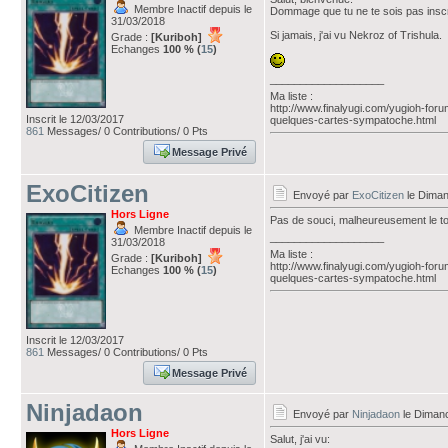
Membre Inactif depuis le
Dommage que tu ne te sois pas inscrit
31/03/2018
Si jamais, j'ai vu Nekroz of Trishula.
Grade :
[Kuriboh]
Echanges
100 % (
15
)
___________________
Ma liste :
http://www.finalyugi.com/yugioh-for
Inscrit le 12/03/2017
quelques-cartes-sympatoche.html
861
Messages/ 0 Contributions/ 0 Pts
Message Privé
ExoCitizen
Envoyé par
ExoCitizen
le Diman
Hors Ligne
Pas de souci, malheureusement le to
Membre Inactif depuis le
___________________
31/03/2018
Ma liste :
Grade :
[Kuriboh]
http://www.finalyugi.com/yugioh-for
Echanges
100 % (
15
)
quelques-cartes-sympatoche.html
Inscrit le 12/03/2017
861
Messages/ 0 Contributions/ 0 Pts
Message Privé
Ninjadaon
Envoyé par
Ninjadaon
le Dimanc
Hors Ligne
Salut, j'ai vu: