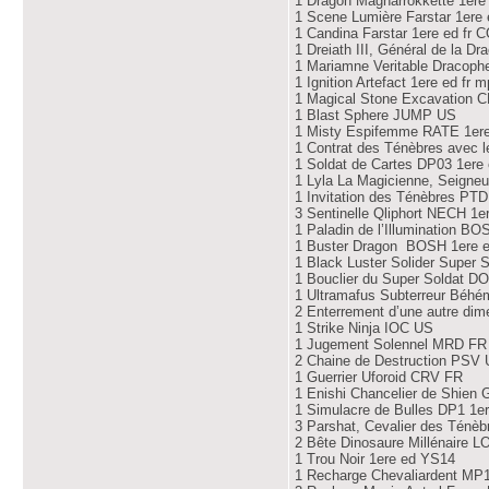
1 Dragon Magnarrokkette 1ere 
1 Scene Lumière Farstar 1ere
1 Candina Farstar 1ere ed fr 
1 Dreiath III, Général de la D
1 Mariamne Veritable Dracoph
1 Ignition Artefact 1ere ed fr 
1 Magical Stone Excavation 
1 Blast Sphere JUMP US
1 Misty Espifemme RATE 1er
1 Contrat des Ténèbres avec 
1 Soldat de Cartes DP03 1ere
1 Lyla La Magicienne, Seigne
1 Invitation des Ténèbres PT
3 Sentinelle Qliphort NECH 1e
1 Paladin de l’Illumination B
1 Buster Dragon BOSH 1ere 
1 Black Luster Solider Super
1 Bouclier du Super Soldat D
1 Ultramafus Subterreur Béhé
2 Enterrement d’une autre di
1 Strike Ninja IOC US
1 Jugement Solennel MRD FR
2 Chaine de Destruction PSV 
1 Guerrier Uforoid CRV FR
1 Enishi Chancelier de Shien
1 Simulacre de Bulles DP1 1e
3 Parshat, Cevalier des Ténè
2 Bête Dinosaure Millénaire 
1 Trou Noir 1ere ed YS14
1 Recharge Chevaliardent MP