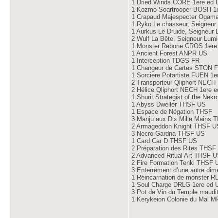
1 Dried Winds CORE 1ere ed 
1 Kozmo Soartrooper BOSH 1
1 Crapaud Majespecter Ogama
1 Ryko Le chasseur, Seigneur
1 Aurkus Le Druide, Seigneur
2 Wulf La Bête, Seigneur Lum
1 Monster Rebone CROS 1ere
1 Ancient Forest ANPR US
1 Interception TDGS FR
1 Changeur de Cartes STON 
1 Sorciere Potartiste FUEN 1e
2 Transporteur Qliphort NECH
2 Hélice Qliphort NECH 1ere 
1 Shurit Strategist of the Ne
1 Abyss Dweller THSF US
1 Espace de Négation THSF
3 Manju aux Dix Mille Mains 
2 Armageddon Knight THSF U
3 Necro Gardna THSF US
1 Card Car D THSF US
2 Préparation des Rites THSF
2 Advanced Ritual Art THSF 
2 Fire Formation Tenki THSF 
3 Enterrement d’une autre di
1 Réincarnation de monster R
1 Soul Charge DRLG 1ere ed 
3 Pot de Vin du Temple maudi
1 Kerykeion Colonie du Mal 