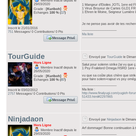
Membre Inactif depuis le
29/03/2020
1 Mangeur d’Etoiles JOTL 1ere ed 
1 Virus Broyeur de Cartes GLD1 FR
Grade :
[Kuriboh]
1 Ehren le Moine, Seigneur Lumièr
Echanges
100 % (
17
)
Je ne pense pas avoir de tes recherch
Inscrit le 21/01/2016
___________________
751
Messages/ 0 Contributions/ 0 Pts
Ma liste
Message Privé
TourGuide
Envoyé par
TourGuide
le Diman
Hors Ligne
Salut pour solemn strike j'ai vu que ç
Membre Inactif depuis le
1 Psy-Fralelord Omega HSRD 1ere
26/05/2020
vu que sa coûte plus chère que strik
Grade :
[Kuriboh]
pour faire solem+rajout vs psy oméga 
Echanges
100 % (
87
)
___________________
Ma liste :
Inscrit le 03/02/2012
http://www.finalyugi.com/yugioh-foru
2757
Messages/ 0 Contributions/ 0 Pts
51433.html#2297865
Message Privé
Ninjadaon
Envoyé par
Ninjadaon
le Dimanc
Hors Ligne
Arf dommage! Bonne continuation à to
Membre Inactif depuis le
___________________
29/03/2020