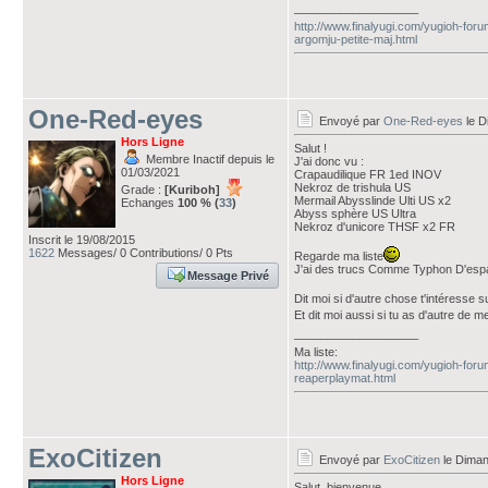
___________________
http://www.finalyugi.com/yugioh-foru
argomju-petite-maj.html
One-Red-eyes
Envoyé par
One-Red-eyes
le D
Hors Ligne
Salut !
Membre Inactif depuis le
J'ai donc vu :
01/03/2021
Crapaudilique FR 1ed INOV
Nekroz de trishula US
Grade :
[Kuriboh]
Mermail Abysslinde Ulti US x2
Echanges
100 % (
33
)
Abyss sphère US Ultra
Nekroz d'unicore THSF x2 FR
Inscrit le 19/08/2015
1622
Messages/ 0 Contributions/ 0 Pts
Regarde ma liste
J'ai des trucs Comme Typhon D'espac
Message Privé
Dit moi si d'autre chose t'intéresse s
Et dit moi aussi si tu as d'autre de 
___________________
Ma liste:
http://www.finalyugi.com/yugioh-for
reaperplaymat.html
ExoCitizen
Envoyé par
ExoCitizen
le Diman
Hors Ligne
Salut, bienvenue.