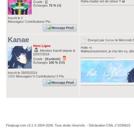
Haha madar est de retour !! 😀
Grade :
[]
Echanges
75 % (
4
)
Inscrit le //
Messages/ Contributions/ Pts
Message Privé
Kanae
Envoyé par
Kanae
le Mercredi 
Hors Ligne
Hello =)
Membre Inactif depuis le
Malheureusement, je n'ai rien vu, dés
02/07/2019
___________________
Grade :
[Kuriboh]
Echanges
100 % (
59
)
Inscrit le 28/03/2014
1960
Messages/ 0 Contributions/ 0 Pts
Message Privé
Finalyugi.com v3.1 © 2004-2026. Tous droits réservés. - Déclaration CNIL n°1036623