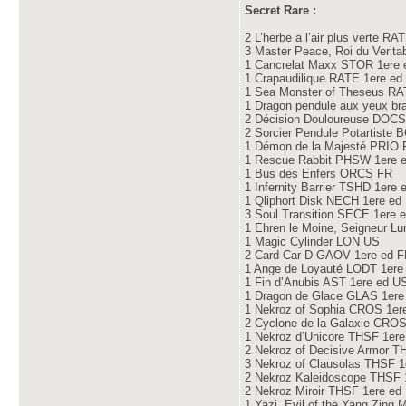
Secret Rare :
2 L’herbe a l’air plus verte R
3 Master Peace, Roi du Verita
1 Cancrelat Maxx STOR 1ere 
1 Crapaudilique RATE 1ere ed
1 Sea Monster of Theseus RA
1 Dragon pendule aux yeux b
2 Décision Douloureuse DOCS
2 Sorcier Pendule Potartiste
1 Démon de la Majesté PRIO 
1 Rescue Rabbit PHSW 1ere 
1 Bus des Enfers ORCS FR
1 Infernity Barrier TSHD 1ere 
1 Qliphort Disk NECH 1ere ed
3 Soul Transition SECE 1ere 
1 Ehren le Moine, Seigneur L
1 Magic Cylinder LON US
2 Card Car D GAOV 1ere ed 
1 Ange de Loyauté LODT 1ere
1 Fin d’Anubis AST 1ere ed U
1 Dragon de Glace GLAS 1ere
1 Nekroz of Sophia CROS 1er
2 Cyclone de la Galaxie CRO
1 Nekroz d’Unicore THSF 1er
2 Nekroz of Decisive Armor T
3 Nekroz of Clausolas THSF 1
2 Nekroz Kaleidoscope THSF 
2 Nekroz Miroir THSF 1ere ed
1 Yazi, Evil of the Yang Zing