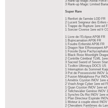
3 Rank-up Magic Astral Force
3 Rank-up Magic Limited Bari
Super Rare
1 Renfort de l'armée LOD FR
2 Lucent Seigneur des Enfers
1 Trappe de Rupture 1ere ed 
1 Sorcier Civerse 1ere ed fr 
1 Livre de l’Eclipse AP08 FR
1 Bujincarnation AP06 FR
1 Foudre Enfernité AP06 FR
1 Dragon Noir Effonserpent A
1 Fossile Dyna Pachycephalo
1 Black Rose Moonlight Drag
2 Contrôle Cérébral TLML 1er
3 Sacred Sword of Seven Sta
1 Tzolkin Ultimaya DOCS US
1 Interruption du Sommeil Ka
3 Pot de Possessivité INOV 1
2 Fusion Métalphose Pur INO
1 Amétrix Cryston INOV 1ere 
2 Vrash Ange Cyber 1ere ed F
1 Quan Cryston INOV 1ere ed
2 Tellchevalier Genèse INOV 
1 Synchro Du Roi INOV 1ere 
1 Plan Directeur Espirale INO
1 Moteur à couple elevé INOV
2 Chevaliers Fantômes du La