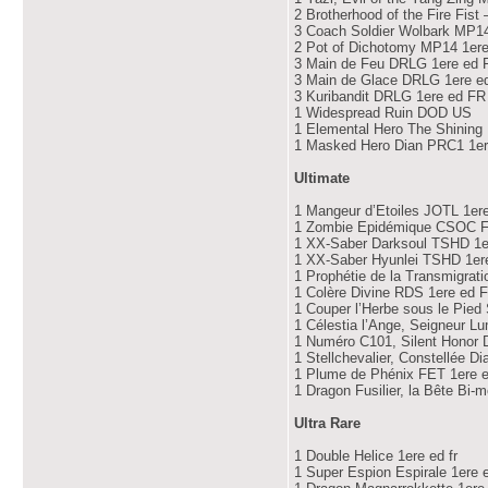
2 Brotherhood of the Fire Fis
3 Coach Soldier Wolbark MP1
2 Pot of Dichotomy MP14 1er
3 Main de Feu DRLG 1ere ed 
3 Main de Glace DRLG 1ere e
3 Kuribandit DRLG 1ere ed FR
1 Widespread Ruin DOD US
1 Elemental Hero The Shinin
1 Masked Hero Dian PRC1 1e
Ultimate
1 Mangeur d’Etoiles JOTL 1er
1 Zombie Epidémique CSOC 
1 XX-Saber Darksoul TSHD 1
1 XX-Saber Hyunlei TSHD 1er
1 Prophétie de la Transmigra
1 Colère Divine RDS 1ere ed 
1 Couper l’Herbe sous le Pie
1 Célestia l’Ange, Seigneur L
1 Numéro C101, Silent Honor 
1 Stellchevalier, Constellée 
1 Plume de Phénix FET 1ere ed
1 Dragon Fusilier, la Bête Bi
Ultra Rare
1 Double Helice 1ere ed fr
1 Super Espion Espirale 1ere e