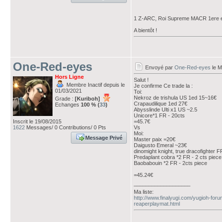
1 Z-ARC, Roi Supreme MACR 1ere 
A bientôt !
One-Red-eyes
Envoyé par
One-Red-eyes
le M
Hors Ligne
Salut !
Membre Inactif depuis le
Je confirme Ce trade la :
01/03/2021
Toi:
Nekroz de trishula US 1ed 15~16€
Grade :
[Kuriboh]
Crapaudilique 1ed 27€
Echanges
100 % (
33
)
Abysslinde Ulti x1 US ~2.5
Unicore*1 FR - 20cts
Inscrit le 19/08/2015
=45.7€
1622
Messages/ 0 Contributions/ 0 Pts
Vs
Moi:
Message Privé
Master paix =20€
Daigusto Emeral ~23€
dinomight knight, true dracofighter F
Predaplant cobra *2 FR - 2 cts piece
Baobabouin *2 FR - 2cts piece
=45.24€
___________________
Ma liste:
http://www.finalyugi.com/yugioh-for
reaperplaymat.html