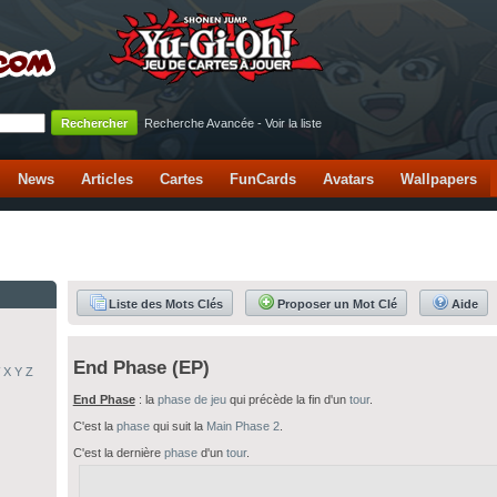
Recherche Avancée
-
Voir la liste
News
Articles
Cartes
FunCards
Avatars
Wallpapers
Liste des Mots Clés
Proposer un Mot Clé
Aide
End Phase (EP)
X
Y
Z
End Phase
: la
phase de jeu
qui précède la fin d'un
tour
.
C'est la
phase
qui suit la
Main Phase 2
.
C'est la dernière
phase
d'un
tour
.