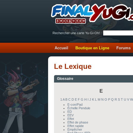
Rechercher une carte Yu-Gi-Oh! :
Accueil
Boutique en Ligne
Forums
Le Lexique
Glossaire
E
1
A
B
C
D
E
F
G
H
I
J
K
L
M
N
O
P
Q
R
S
T
U
V
W
E-con/Pad
Échelle Pendule
ED
EEV
Effet
Effet de phase
Effet rapide
Empêcher