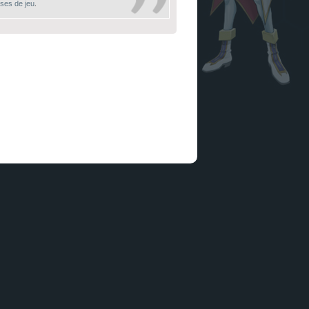
ases de jeu
.