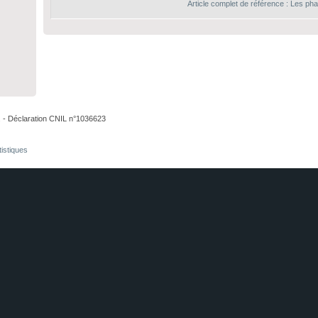
Article complet de référence : Les ph
. - Déclaration CNIL n°1036623
tistiques