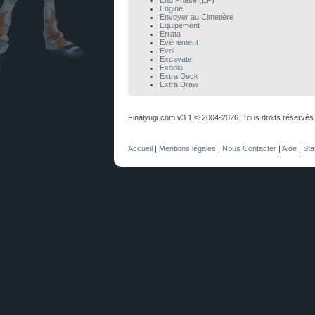
End Phase (EP)
Engine
Envoyer au Cimetière
Equipement
Errata
Evénement
Evol
Excavate
Exodia
Extra Deck
Extra Draw
Finalyugi.com v3.1 © 2004-2026. Tous droits réservés
Accueil
|
Mentions légales
|
Nous Contacter
|
Aide
|
Sta