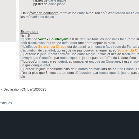
[*]Effet de
carte
magie
[*]Effet de
carte
piège
Il faut
éviter de confondre
l'
effet
d'une
carte
avec son
coût
d'
activation
ou sa
co
les
mécaniques de jeu
.
Exemples :
[list=1]
[*]L'
effet
de
Vortex Foudroyant
est de
détruire
tous les
monstres
face recto
su
coût
d'
activation
, qui est de
défausser
une
carte
depuis la
Main
.
[*]L'
effet
de
Sorcier du Chaos
est de
bannir
un
monstre
face recto
du
Terrain
a
d'activation
de cet
effet
, qui est de ne pas pouvoir attaquer avec
Sorcier
du C
[*]Lorsque le
joueur actif
contrôle
une
carte
Magie Terrain
et décide d'
activer
un
envoyée au Cimetière
par
mécanique de jeu
, et pas par l'
effet
de la deuxième.
[*]Lorsqu'un
monstre
est
détruit
au combat et
envoyé au Cimetière
, il est
envoy
un quelconque
effet
.
[*]Lorsqu'un joueur possède plus de 6
cartes
en
main
lors de sa
End Phase
, il
n'en ait plus que 6 ; ces
cartes
sont
défaussées
par
mécanique de jeu
, et pas
[/list]
. - Déclaration CNIL n°1036623
tistiques