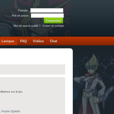
Pseudo :
Mot de passe :
Mot de passe oublié ?
-
Créer un compte
Lexique
FAQ
Vidéos
Chat
influence sur le jeu.
,
Rapide
(Quick)