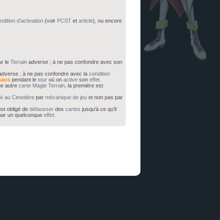
ndition d'activation
(voir
PCST
et
article
), ou encore
r le
Terrain
adverse ; à ne pas confondre avec son
dverse ; à ne pas confondre avec la
condition
haos
pendant le
tour
où on
active
son
effet
.
e autre
carte
Magie Terrain
, la première est
é au Cimetière
par
mécanique de jeu
et non pas par
 est obligé de
défausser
des
cartes
jusqu'à ce qu'il
 par un quelconque
effet
.