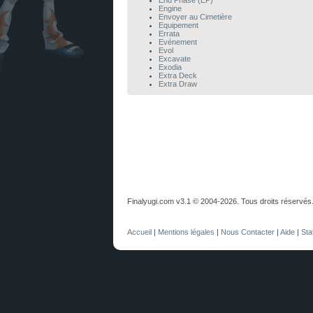
End Phase (EP)
Engine
Envoyer au Cimetière
Equipement
Errata
Evénement
Evol
Excavate
Exodia
Extra Deck
Extra Draw
Finalyugi.com v3.1 © 2004-2026. Tous droits réservés
Accueil
|
Mentions légales
|
Nous Contacter
|
Aide
|
Sta