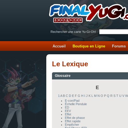
Rechercher une carte Yu-Gi-Oh! :
Accueil
Boutique en Ligne
Forums
Le Lexique
Glossaire
E
1
A
B
C
D
E
F
G
H
I
J
K
L
M
N
O
P
Q
R
S
T
U
V
W
E-con/Pad
Échelle Pendule
ED
EEV
Effet
Effet de phase
Effet rapide
Empêcher