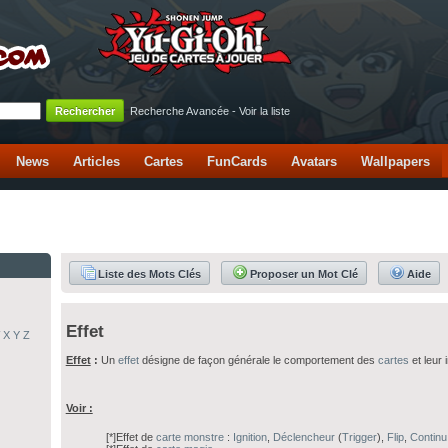
Recherche Avancée
-
Voir la liste
News
Articles
Cartes
FunCards
Avatars
Wallpapers
Liste des Mots Clés
Proposer un Mot Clé
Aide
Effet
X
Y
Z
Effet
:
Un
effet
désigne de façon générale le comportement des
cartes
et leur 
Voir :
[*]Effet de
carte
monstre
:
Ignition
,
Déclencheur
(
Trigger
),
Flip
,
Continu