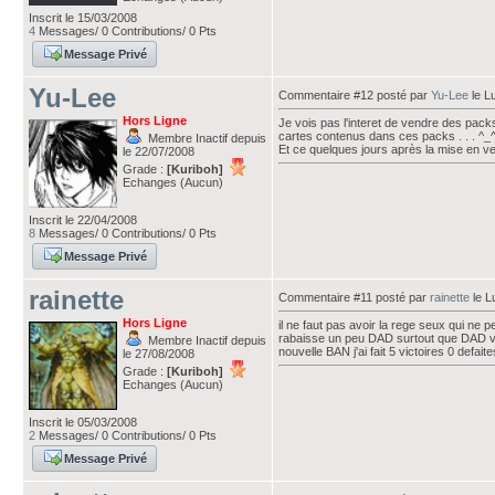
Inscrit le 15/03/2008
4
Messages/ 0 Contributions/ 0 Pts
Message Privé
Yu-Lee
Commentaire #12 posté par
Yu-Lee
le L
Hors Ligne
Je vois pas l'interet de vendre des packs
cartes contenus dans ces packs . . . ^_^
Membre Inactif depuis
Et ce quelques jours après la mise en vent
le 22/07/2008
Grade :
[Kuriboh]
Echanges (Aucun)
Inscrit le 22/04/2008
8
Messages/ 0 Contributions/ 0 Pts
Message Privé
rainette
Commentaire #11 posté par
rainette
le L
Hors Ligne
il ne faut pas avoir la rege seux qui n
rabaisse un peu DAD surtout que DAD vou
Membre Inactif depuis
nouvelle BAN j'ai fait 5 victoires 0 defaite
le 27/08/2008
Grade :
[Kuriboh]
Echanges (Aucun)
Inscrit le 05/03/2008
2
Messages/ 0 Contributions/ 0 Pts
Message Privé