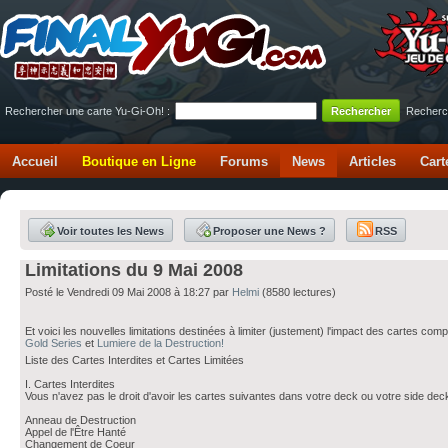
Rechercher une carte Yu-Gi-Oh! :
Recherc
Accueil
Boutique en Ligne
Forums
News
Articles
Cart
Voir toutes les News
Proposer une News ?
RSS
Limitations du 9 Mai 2008
Posté le Vendredi 09 Mai 2008 à 18:27 par
Helmi
(8580 lectures)
Et voici les nouvelles limitations destinées à limiter (justement) l'impact des cartes com
Gold Series
et
Lumiere de la Destruction!
Liste des Cartes Interdites et Cartes Limitées
I. Cartes Interdites
Vous n'avez pas le droit d'avoir les cartes suivantes dans votre deck ou votre side deck l
Anneau de Destruction
Appel de l'Être Hanté
Changement de Coeur