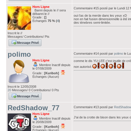
Hors Ligne
Commentaire #15 posté par
le Lundi 12
Banni depuis le // sera
débanni le //
oui t'as de la merde dans les yeux xD
Grade :
[]
non en fait fusion dimensionnelle à été int
Echanges
75 % (
4
)
des ténebres semi-limitée.
Inscrit le //
Messages/ Contributions/ Pts
Message Privé
polimo
Commentaire #14 posté par
polimo
le Lu
Hors Ligne
comme le dis YU-LEE c'est inutile de cré
Membre Inactif depuis
non autorisé.
le 07/08/2009
Grade :
[Kuriboh]
Echanges (Aucun)
Inscrit le 12/05/2008
20
Messages/ 0 Contributions/ 0 Pts
Message Privé
RedShadow_77
Commentaire #13 posté par
RedShadow
Hors Ligne
J'ai de la crotte de bison dans les yeux 
Membre Inactif depuis
le 20/08/2009
Grade :
[Kuriboh]
Echanges (Aucun)