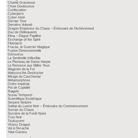
Charité Gracieuse
Choix Douloureux
Confiscation
Cyberjarre
Cyber stein
Dernier Tour
Dernière Volonté
Dragon Empereur du Chaos – Émissaire de l’Achèvement
Duo de Délinquants
Elma – Dague Papillon
Exchange of the Spirit
Fiberjarre
Fracas, le Guerrier Magique
Fusion Dimensionnelle
Génovirus
La Sentinelle Inflexible
Le Plumeau de Dame Harpie
Le Renoncé aux Milles Yeux
Magicien de la Foi
Makyura the Destructor
Mirage du Cauchemar
Métamorphose
Ordre Impérial
Pot de Cupidité
Raigeki
Sceau Temporel
Scientifique Esotérique
Serpent Sinistre
Soldat du Lustre Noir – Émissaire du Commencement
Sorcier du Chaos
Sorcière de la Forêt Noire
Trou Noir
Tsukuyomi
Victory Dragon
Vol à l'Arraché
Yata-Garasu