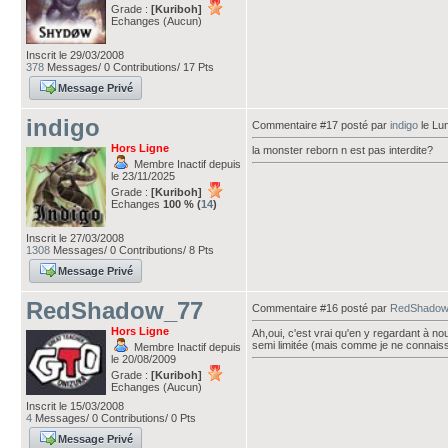
Grade :
[Kuriboh]
Echanges (Aucun)
Inscrit le 29/03/2008
378
Messages/ 0 Contributions/ 17 Pts
Message Privé
indigo
Commentaire #17 posté par
indigo
le Lu
Hors Ligne
la monster reborn n est pas interdite?
Membre Inactif depuis
le 23/11/2025
Grade :
[Kuriboh]
Echanges
100 % (
14
)
Inscrit le 27/03/2008
1308
Messages/ 0 Contributions/ 8 Pts
Message Privé
RedShadow_77
Commentaire #16 posté par
RedShadow
Hors Ligne
Ah,oui, c'est vrai qu'en y regardant à no
semi limitée (mais comme je ne connaissa
Membre Inactif depuis
le 20/08/2009
Grade :
[Kuriboh]
Echanges (Aucun)
Inscrit le 15/03/2008
4
Messages/ 0 Contributions/ 0 Pts
Message Privé