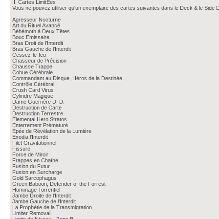
II. Cartes LimitÉes
Vous ne pouvez utiliser qu'un exemplaire des cartes suivantes dans le Deck & le Side D
Agresseur Nocturne
Art du Rituel Avancé
Béhémoth à Deux Têtes
Bouc Emissaire
Bras Droit de l'Interdit
Bras Gauche de l'Interdit
Cessez-le-feu
Chasseur de Précision
Chausse Trappe
Cohue Cérébrale
Commandant au Disque, Héros de la Destinée
Contrôle Cérébral
Crush Card Virus
Cylindre Magique
Dame Guerrière D. D.
Destruction de Carte
Destruction Terrestre
Elemental Hero Stratos
Enterrement Prématuré
Épée de Révélation de la Lumière
Exodia l'Interdit
Filet Gravitationnel
Fissure
Force de Miroir
Frappes en Chaîne
Fusion du Futur
Fusion en Surcharge
Gold Sarcophagus
Green Baboon, Defender of the Forrest
Hommage Torrentiel
Jambe Droite de l'Interdit
Jambe Gauche de l'Interdit
La Prophétie de la Transmigration
Limiter Removal