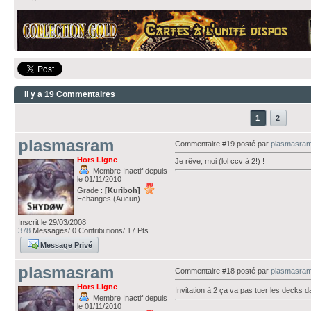
Il y a 19 Commentaires
1
2
plasmasram
Commentaire #19 posté par
plasmasra
Hors Ligne
Je rêve, moi (lol ccv à 2!) !
Membre Inactif depuis
le 01/11/2010
Grade :
[Kuriboh]
Echanges (Aucun)
Inscrit le 29/03/2008
378
Messages/ 0 Contributions/ 17 Pts
Message Privé
plasmasram
Commentaire #18 posté par
plasmasra
Hors Ligne
Invitation à 2 ça va pas tuer les decks d
Membre Inactif depuis
le 01/11/2010