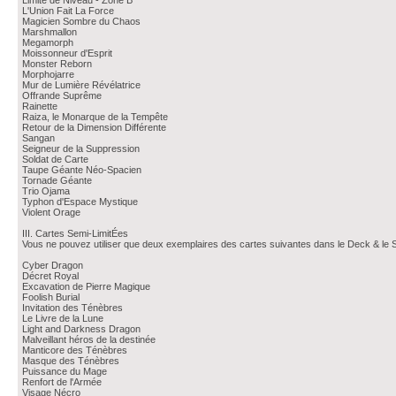
Limite de Niveau - Zone B
L'Union Fait La Force
Magicien Sombre du Chaos
Marshmallon
Megamorph
Moissonneur d'Esprit
Monster Reborn
Morphojarre
Mur de Lumière Révélatrice
Offrande Suprême
Rainette
Raiza, le Monarque de la Tempête
Retour de la Dimension Différente
Sangan
Seigneur de la Suppression
Soldat de Carte
Taupe Géante Néo-Spacien
Tornade Géante
Trio Ojama
Typhon d'Espace Mystique
Violent Orage
III. Cartes Semi-LimitÉes
Vous ne pouvez utiliser que deux exemplaires des cartes suivantes dans le Deck & le S
Cyber Dragon
Décret Royal
Excavation de Pierre Magique
Foolish Burial
Invitation des Ténèbres
Le Livre de la Lune
Light and Darkness Dragon
Malveillant héros de la destinée
Manticore des Ténèbres
Masque des Ténèbres
Puissance du Mage
Renfort de l'Armée
Visage Nécro