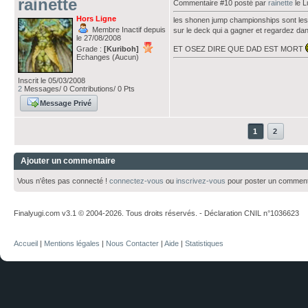
rainette
Commentaire #10 posté par
rainette
le L
Hors Ligne
les shonen jump championships sont les pl
Membre Inactif depuis
sur le deck qui a gagner et regardez da
le 27/08/2008
Grade :
[Kuriboh]
ET OSEZ DIRE QUE DAD EST MORT
Echanges (Aucun)
Inscrit le 05/03/2008
2
Messages/ 0 Contributions/ 0 Pts
Message Privé
1
2
Ajouter un commentaire
Vous n'êtes pas connecté !
connectez-vous
ou
inscrivez-vous
pour poster un comment
Finalyugi.com v3.1 © 2004-2026. Tous droits réservés. - Déclaration CNIL n°1036623
Accueil
|
Mentions légales
|
Nous Contacter
|
Aide
|
Statistiques